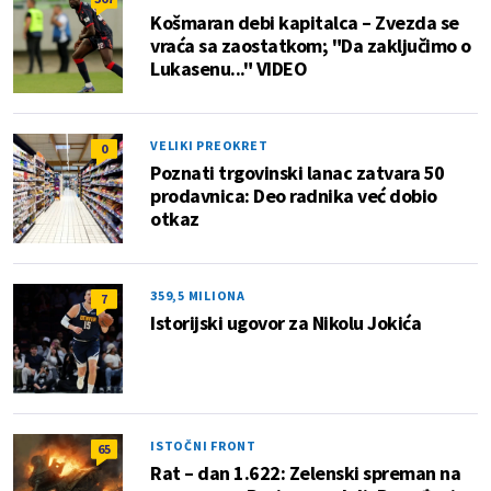
Košmaran debi kapitalca – Zvezda se
vraća sa zaostatkom; "Da zaključimo o
Lukasenu..." VIDEO
VELIKI PREOKRET
0
Poznati trgovinski lanac zatvara 50
prodavnica: Deo radnika već dobio
otkaz
359,5 MILIONA
7
Istorijski ugovor za Nikolu Jokića
ISTOČNI FRONT
65
Rat – dan 1.622: Zelenski spreman na