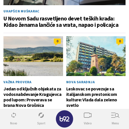
UHAPŠEN MUŠKARAC
U Novom Sadu rasvetljeno devet teških krađa:
Kidao ženama lančiće sa vrata, napao i policajca
0
0
VAŽNA PROVERA
NOVA SARADNJA
Jedan od ključnih objekata za
Leskovac se povezuje sa
vodosnabdevanje Kragujevca
italijanskom prestonicom
pod lupom: Proverava se
kulture: Vlada dala zeleno
brana Nova Grošnica
svetlo
✕
TOPLOTNI TALAS
0
Novo
Sport
Video
Menu
Beograd na udaru paklenih vrućina: Cisterne