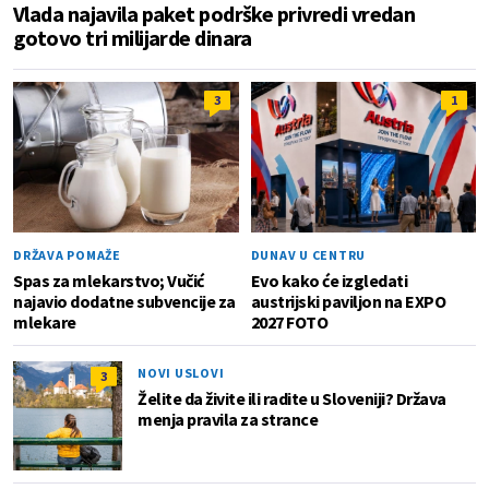
Vlada najavila paket podrške privredi vredan
gotovo tri milijarde dinara
3
1
DRŽAVA POMAŽE
DUNAV U CENTRU
Spas za mlekarstvo; Vučić
Evo kako će izgledati
najavio dodatne subvencije za
austrijski paviljon na EXPO
mlekare
2027 FOTO
NOVI USLOVI
3
Želite da živite ili radite u Sloveniji? Država
menja pravila za strance