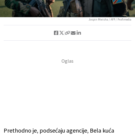
Jospin Mwisha / AFP / Profimedia
Prethodno je, podsećaju agencije, Bela kuća