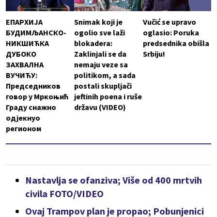
ЕПАРХИЈА
Snimak koji je
Vučić se upravo
БУДИМЉАНСКО-
ogolio sve laži
oglasio: Poruka
НИКШИЋКА
blokadera:
predsednika obišla
ДУБОКО
Zaklinjali se da
Srbiju!
ЗАХВАЛНА
nemaju veze sa
ВУЧИЋУ:
politikom, a sada
Председников
postali skupljači
говор у Мркоњић
jeftinih poena i ruše
Граду снажно
državu (VIDEO)
одјекнуо
регионом
Nastavlja se ofanziva; Više od 400 mrtvih
civila FOTO/VIDEO
Ovaj Trampov plan je propao; Pobunjenici