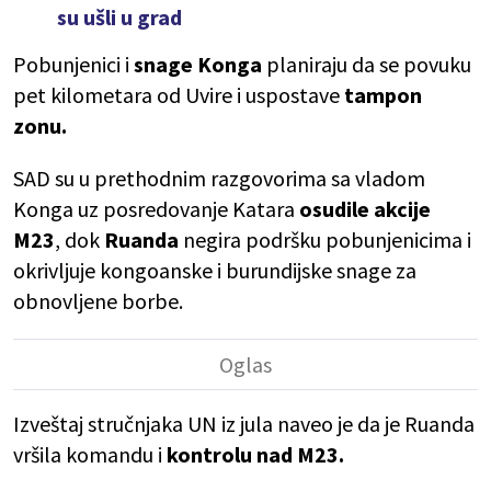
su ušli u grad
Pobunjenici i
snage Konga
planiraju da se povuku
pet kilometara od Uvire i uspostave
tampon
zonu.
SAD su u prethodnim razgovorima sa vladom
Konga uz posredovanje Katara
osudile akcije
M23
, dok
Ruanda
negira podršku pobunjenicima i
okrivljuje kongoanske i burundijske snage za
obnovljene borbe.
Izveštaj stručnjaka UN iz jula naveo je da je Ruanda
vršila komandu i
kontrolu nad M23.