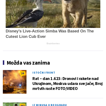
Disney’s Live-Action Simba Was Based On The
Cutest Lion Cub Ever
Brainberries
Možda vas zanima
ISTOČNI FRONT
24
Rat – dan 1.623: Dronovi i rakete nad
Ukrajinom, Moskva udara sve jače; Broj
mrtvih raste FOTO/VIDEO
IZ MINUSA U BEOGRADU
367