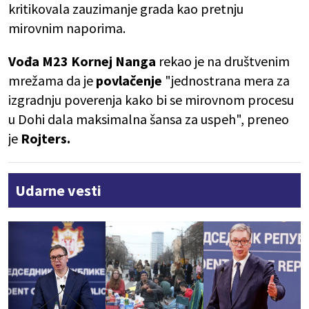
kritikovala zauzimanje grada kao pretnju
mirovnim naporima.
Vođa M23 Kornej Nanga
rekao je na društvenim
mrežama da je
povlačenje
"jednostrana mera za
izgradnju poverenja kako bi se mirovnom procesu
u Dohi dala maksimalna šansa za uspeh", preneo
je
Rojters.
Udarne vesti