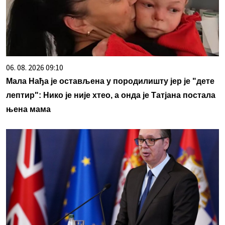
06. 08. 2026 09:10
Мала Нађа је остављена у породилишту јер је "дете
лептир": Нико је није хтео, а онда је Татјана постала
њена мама