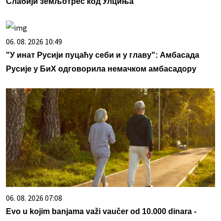
Слабији земљотрес код Улциња
06. 08. 2026 10:49
"У инат Русији пуцаћу себи и у главу": Амбасада
Русије у БиХ одговорила немачком амбасадору
06. 08. 2026 07:08
Evo u kojim banjama važi vaučer od 10.000 dinara -