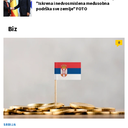
"Iskrena i nedvosmislena međusobna
podrška sve zemlje" FOTO
Biz
0
SRBIJA