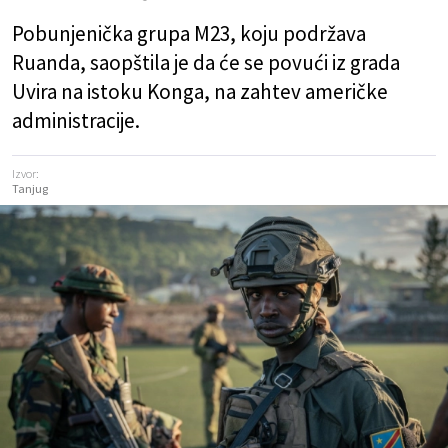
Pobunjenička grupa M23, koju podržava
Ruanda, saopštila je da će se povući iz grada
Uvira na istoku Konga, na zahtev američke
administracije.
Izvor:
Tanjug