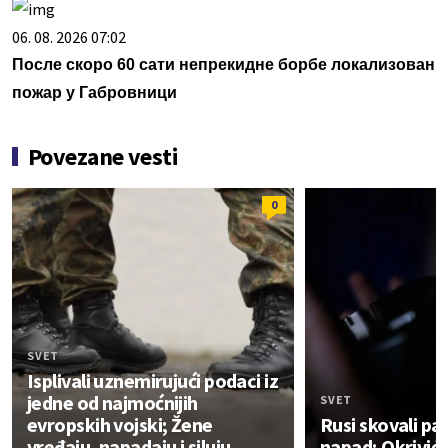
06. 08. 2026 07:02
После скоро 60 сати непрекидне борбе локализован
пожар у Габровници
Povezane vesti
0
SVET
Isplivali uznemirujući podaci iz
jedne od najmoćnijih
SVET
evropskih vojski; Žene
Rusi skovali pa
vređaju, napadaju i siluju
napad; Okriviće