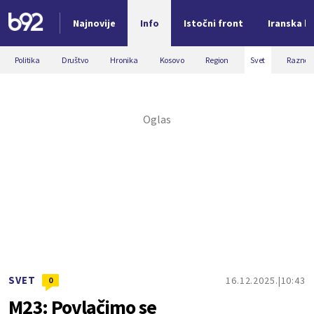
Najnovije
Info
Istočni front
Iranska kr
Nova vest
Politika
Društvo
Hronika
Kosovo
Region
Svet
Razno
SVET
16.12.2025.
10:43
0
M23: Povlačimo se