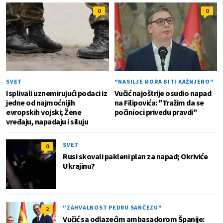
0
0
SVET
"NASILJE MORA BITI KAŽNJENO"
Isplivali uznemirujući podaci iz
Vučić najoštrije osudio napad
jedne od najmoćnijih
na Filipovića: "Tražim da se
evropskih vojski; Žene
počinioci privedu pravdi"
vređaju, napadaju i siluju
SVET
0
Rusi skovali pakleni plan za napad; Okriviće
Ukrajinu?
"ZAHVALNOST PEDRU SANČEZU"
2
Vučić sa odlazećim ambasadorom Španije: