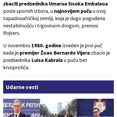
zbacili predsednika Umarua Sisoka Embalaoa
posle spornih izbora, u
najnovijem puču
u ovoj
zapadnoafričkoj zemlji, koja je dugo pogođena
nestabilnošću i trgovinom drogom, prenosi
Rojters.
U novembru
1980. godine
izveden je prvi puč
kada je
premijer Žoao Bernardo Vijera
zbacio je
predsednika
Luisa Kabrala
u puču bez
krvoprolića.
Udarne vesti