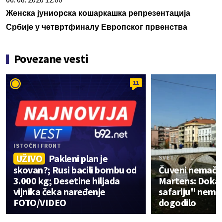
Женска јуниорска кошаркашка репрезентација
Србије у четвртфиналу Европског првенства
Povezane vesti
11
ISTOČNI FRONT
UŽIVO
Pakleni plan je
SVET
skovan?; Rusi bacili bombu od
Čuveni nemački
3.000 kg; Desetine hiljada
Martens: Doka
vijnika čeka naređenje
safariju" nema; 
FOTO/VIDEO
dogodilo