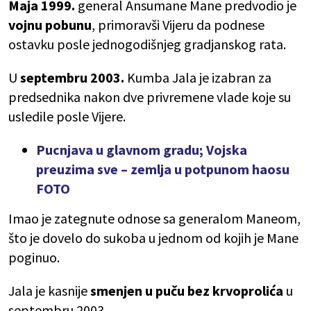
Maja 1999.
general Ansumane Mane predvodio je
vojnu pobunu
, primoravši Vijeru da podnese
ostavku posle jednogodišnjeg gradjanskog rata.
U
septembru 2003.
Kumba Jala je izabran za
predsednika nakon dve privremene vlade koje su
usledile posle Vijere.
Pucnjava u glavnom gradu; Vojska
preuzima sve – zemlja u potpunom haosu
FOTO
Imao je zategnute odnose sa generalom Maneom,
što je dovelo do sukoba u jednom od kojih je Mane
poginuo.
Jala je kasnije
smenjen u puču bez krvoprolića
u
septembru 2003.