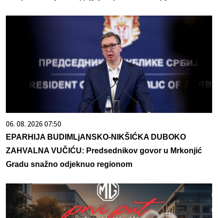
06. 08. 2026 07:50
EPARHIJA BUDIMLjANSKO-NIKŠIĆKA DUBOKO
ZAHVALNA VUČIĆU: Predsednikov govor u Mrkonjić
Gradu snažno odjeknuo regionom