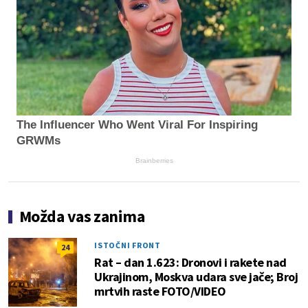
The Influencer Who Went Viral For Inspiring
GRWMs
Brainberries
Možda vas zanima
ISTOČNI FRONT
24
Rat – dan 1.623: Dronovi i rakete nad
Ukrajinom, Moskva udara sve jače; Broj
mrtvih raste FOTO/VIDEO