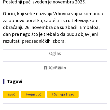
Poslednji puč izveden je novembra 2025.
Oficiri, koji sebe nazivaju Vrhovna vojna komanda
za obnovu poretka, saopštili su u televizijskom
obraćanju 26. novembra da su zbacili Embaloa,
dan pre nego što je trebalo da budu objavljeni
rezultati predsedničkih izbora.
Tagovi
puč
vojni puč
Gvineja Bisao