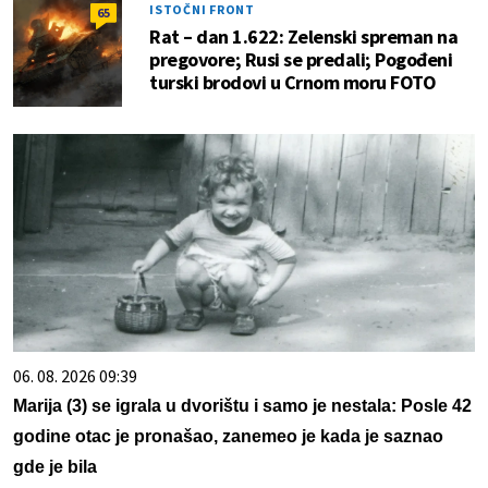
ISTOČNI FRONT
65
Rat – dan 1.622: Zelenski spreman na
pregovore; Rusi se predali; Pogođeni
turski brodovi u Crnom moru FOTO
06. 08. 2026 09:39
Marija (3) se igrala u dvorištu i samo je nestala: Posle 42
godine otac je pronašao, zanemeo je kada je saznao
gde je bila