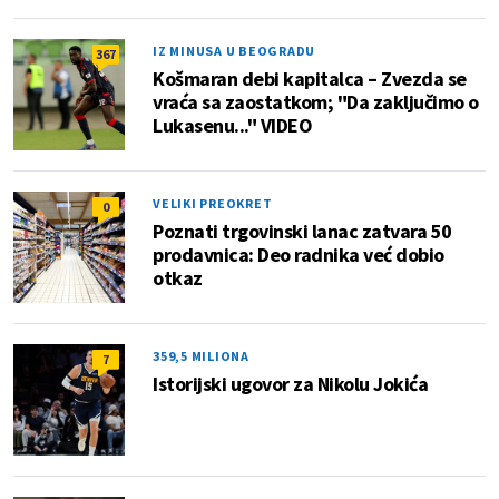
IZ MINUSA U BEOGRADU
367
Košmaran debi kapitalca – Zvezda se
vraća sa zaostatkom; "Da zaključimo o
Lukasenu..." VIDEO
VELIKI PREOKRET
0
Poznati trgovinski lanac zatvara 50
prodavnica: Deo radnika već dobio
otkaz
359,5 MILIONA
7
Istorijski ugovor za Nikolu Jokića