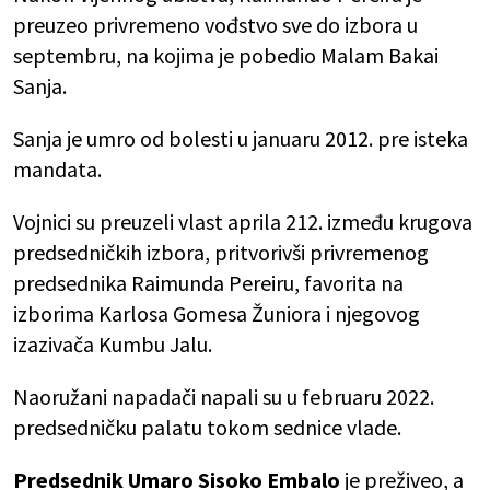
preuzeo privremeno vođstvo sve do izbora u
septembru, na kojima je pobedio Malam Bakai
Sanja.
Sanja je umro od bolesti u januaru 2012. pre isteka
mandata.
Vojnici su preuzeli vlast aprila 212. između krugova
predsedničkih izbora, pritvorivši privremenog
predsednika Raimunda Pereiru, favorita na
izborima Karlosa Gomesa Žuniora i njegovog
izazivača Kumbu Jalu.
Naoružani napadači napali su u februaru 2022.
predsedničku palatu tokom sednice vlade.
Predsednik Umaro Sisoko Embalo
je preživeo, a