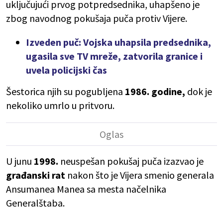
uključujući prvog potpredsednika, uhapšeno je
zbog navodnog pokušaja puča protiv Vijere.
Izveden puč: Vojska uhapsila predsednika,
ugasila sve TV mreže, zatvorila granice i
uvela policijski čas
Šestorica njih su pogubljena
1986. godine,
dok je
nekoliko umrlo u pritvoru.
U junu
1998.
neuspešan pokušaj puča izazvao je
građanski rat
nakon što je Vijera smenio generala
Ansumanea Manea sa mesta načelnika
Generalštaba.