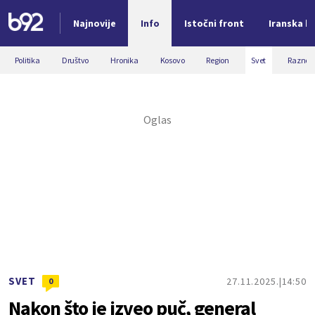
Najnovije
Info
Istočni front
Iranska kr
Nova vest
Politika
Društvo
Hronika
Kosovo
Region
Svet
Razno
SVET
27.11.2025.
14:50
0
Nakon što je izveo puč, general