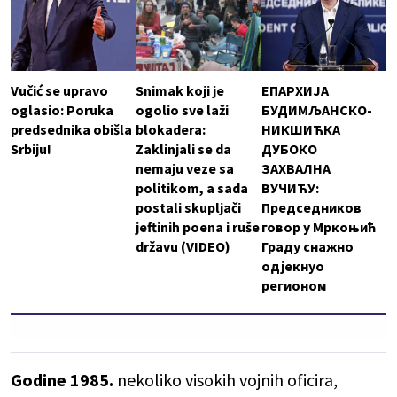
Vučić se upravo
Snimak koji je
ЕПАРХИЈА
oglasio: Poruka
ogolio sve laži
БУДИМЉАНСКО-
predsednika obišla
blokadera:
НИКШИЋКА
Srbiju!
Zaklinjali se da
ДУБОКО
nemaju veze sa
ЗАХВАЛНА
politikom, a sada
ВУЧИЋУ:
postali skupljači
Председников
jeftinih poena i ruše
говор у Мркоњић
državu (VIDEO)
Граду снажно
одјекнуо
регионом
Godine 1985.
nekoliko visokih vojnih oficira,