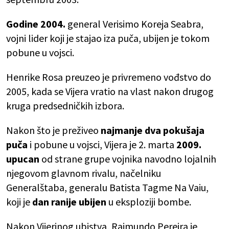
Godine 2004.
general Verisimo Koreja Seabra,
vojni lider koji je stajao iza puča, ubijen je tokom
pobune u vojsci.
Henrike Rosa preuzeo je privremeno vođstvo do
2005, kada se Vijera vratio na vlast nakon drugog
kruga predsedničkih izbora.
Nakon što je preživeo
najmanje dva pokušaja
puča
i pobune u vojsci, Vijera je 2. marta
2009.
upucan
od strane grupe vojnika navodno lojalnih
njegovom glavnom rivalu, načelniku
Generalštaba, generalu Batista Tagme Na Vaiu,
koji je
dan ranije ubijen
u eksploziji bombe.
Nakon Vijerinog ubistva, Raimundo Pereira je