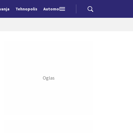
vanja
Tehnopolis
Automobili