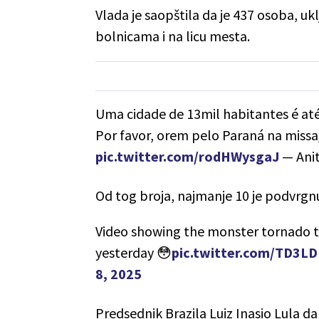
Vlada je saopštila da je 437 osoba, uk
bolnicama i na licu mesta.
Uma cidade de 13mil habitantes é até
Por favor, orem pelo Paraná na missa
pic.twitter.com/rodHWysgaJ
— Ani
Od tog broja, najmanje 10 je podvrgnu
Video showing the monster tornado tha
yesterday 😳
pic.twitter.com/TD3L
8, 2025
Predsednik Brazila Luiz Inasio Lula da