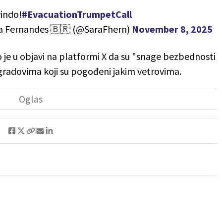
vindo!
#EvacuationTrumpetCall
a Fernandes 🇧🇷 (@SaraFhern)
November 8, 2025
 je u objavi na platformi X da su "snage bezbednosti
u gradovima koji su pogođeni jakim vetrovima.