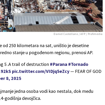
Daniel Castellano / AFP / Profimedia
še od 250 kilometara na sat, uništio je desetine
nredno stanje u pogođenom regionu, prenosi AP.
g 5 .A trail of destruction
#Parana
#Tornado
192kS
pic.twitter.com/VIDjq5eZcy
— FEAR OF GOD
r 8, 2025
 najmanje jedna osoba vodi kao nestala, dok među
14-godišnja devojčica.