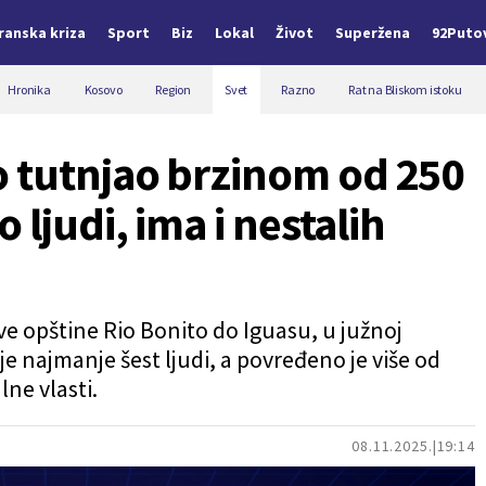
Iranska kriza
Sport
Biz
Lokal
Život
Superžena
92Puto
Hronika
Kosovo
Region
Svet
Razno
Rat na Bliskom istoku
o tutnjao brzinom od 250
 ljudi, ima i nestalih
ve opštine Rio Bonito do Iguasu, u južnoj
je najmanje šest ljudi, a povređeno je više od
lne vlasti.
08.11.2025.
19:14