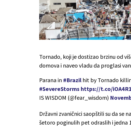
Tornado, koji je dostizao brzinu od vi
domova i naveo vladu da proglasi va
Parana in
#Brazil
hit by Tornado killin
#SevereStorms
https://t.co/iOA4R
IS WISDOM (@fear_wisdom)
Novembe
Državni zvaničnici saopštili su da se
šetoro poginulih pet odraslih i jedna 