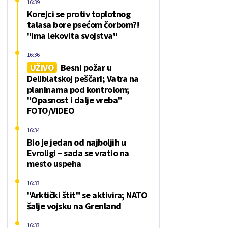
16:39
Korejci se protiv toplotnog
talasa bore psećom čorbom?!
"Ima lekovita svojstva"
16:36
UŽIVO
Besni požar u
Deliblatskoj peščari; Vatra na
planinama pod kontrolom;
"Opasnost i dalje vreba"
FOTO/VIDEO
16:34
Bio je jedan od najboljih u
Evroligi – sada se vratio na
mesto uspeha
16:33
"Arktički štit" se aktivira; NATO
šalje vojsku na Grenland
16:33