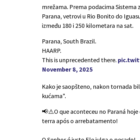
mrežama. Prema podacima Sistema za 
Parana, vetrovi u Rio Bonito do Iguasu
između 180 i 250 kilometara na sat.
Parana, South Brazil.
HAARP.
This is unprecedented there.
pic.twi
November 8, 2025
Kako je saopšteno, nakon tornada bilo
kućama".
📢⚠️O que aconteceu no Paraná hoje 
terra após o arrebatamento!
O Senhor é justo Ele julga o pecado!