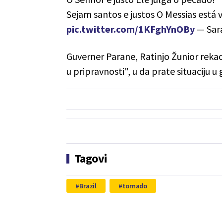
Sejam santos e justos O Messias está 
pic.twitter.com/1KFghYnOBy
— Sar
Guverner Parane, Ratinjo Žunior rekao
u pripravnosti", u da prate situaciju 
Tagovi
Brazil
tornado