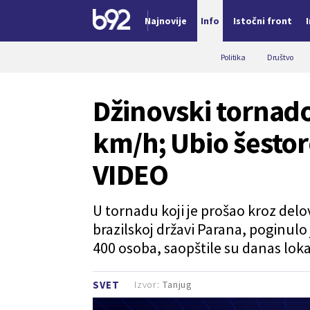
Najnovije
Info
Istočni front
Nova vest
Politika
Društvo
Džinovski tornad
km/h; Ubio šestoro
VIDEO
U tornadu koji je prošao kroz delo
brazilskoj državi Parana, poginulo 
400 osoba, saopštile su danas loka
Izvor:
Tanjug
SVET