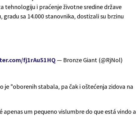
tehnologiju i praćenje životne sredine države
, gradu sa 14.000 stanovnika, dostizali su brzinu
tter.com/fj1rAu51HQ
— Bronze Giant (@RjNol)
 je "oborenih stabala, pa čak i oštećenja zidova na
é apenas um pequeno vislumbre do que está vindo a