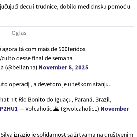
ljučujući decu i trudnice, dobilo medicinsku pomoć u
 agora tá com mais de 500feridos.
/culto desse final de semana.
ta (@bellanna)
November 8, 2025
to operaciji, a devetoro je u teškom stanju.
t hit Rio Bonito do Iguaçu, Paraná, Brazil,
DP2HU1
— Volcaholic 🌋 (@volcaholic1)
November
 Silva izrazio je solidarnost sa žrtvama na društvenim