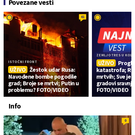
Povezane vesti
41
ZEMLJOTRES U KOLU
UŽIVO
Progl
ISTOČNI FRONT
UŽIVO
Žestok udar Rusa:
katastrofa; Ra
Navođene bombe pogodile
mrtvih; Sve je 
grad; Broje se mrtvi; Putin u
gradovi sravnj
problemu? FOTO/VIDEO
FOTO/VIDEO
Info
0