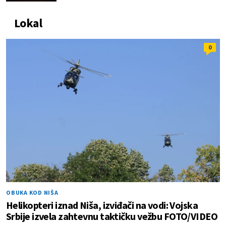
Lokal
0
OBUKA KOD NIŠA
Helikopteri iznad Niša, izviđači na vodi: Vojska
Srbije izvela zahtevnu taktičku vežbu FOTO/VIDEO