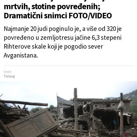
mrtvih, stotine povređenih;
Dramatični snimci FOTO/VIDEO
Najmanje 20 judi poginulo je, a više od 320 je
povređeno u zemljotresu jačine 6,3 stepeni
Rihterove skale koji je pogodio sever
Avganistana.
Izvor:
Tanjug