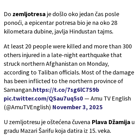
Do
zemljotresa
je došlo oko jedan čas posle
ponoći, a epicentar potresa bio je na oko 28
kilometara dubine, javlja Hindustan tajms.
At least 20 people were killed and more than 300
others injured in a late-night earthquake that
struck northern Afghanistan on Monday,
according to Taliban officials. Most of the damage
has been inflicted to the northern province of
Samangan.
https://t.co/7sg6lC7S9b
pic.twitter.com/QSau7uq5s0
— Amu TV English
(@AmuTVEnglish)
November 3, 2025
U zemljotresu je oštećena čuvena
Plava Džamija
u
gradu Mazari Šarifu koja datira iz 15. veka.