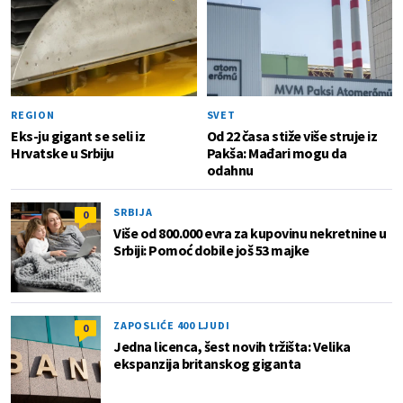
REGION
SVET
Eks-ju gigant se seli iz
Od 22 časa stiže više struje iz
Hrvatske u Srbiju
Pakša: Mađari mogu da
odahnu
SRBIJA
0
Više od 800.000 evra za kupovinu nekretnine u
Srbiji: Pomoć dobile još 53 majke
ZAPOSLIĆE 400 LJUDI
0
Jedna licenca, šest novih tržišta: Velika
ekspanzija britanskog giganta