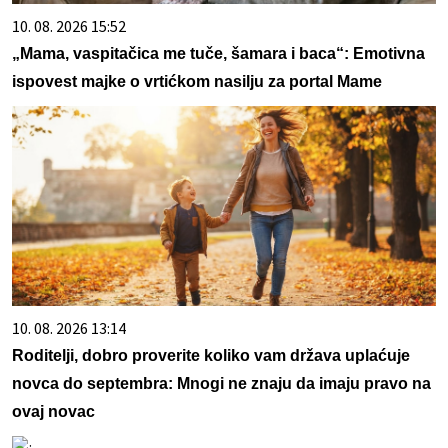
10. 08. 2026 15:52
„Mama, vaspitačica me tuče, šamara i baca“: Emotivna
ispovest majke o vrtićkom nasilju za portal Mame
10. 08. 2026 13:14
Roditelji, dobro proverite koliko vam država uplaćuje
novca do septembra: Mnogi ne znaju da imaju pravo na
ovaj novac