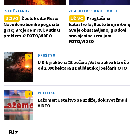
ISTOČNI FRONT
ZEMLJOTRES U KOLUMBIJI
UŽIVO
Žestok udar Rusa:
UŽIVO
Proglašena
Navođene bombe pogodile
katastrofa; Raste broj mrtvih;
grad; Broje se mrtvi; Putin u
Sve je obustavljeno, gradovi
problemu? FOTO/VIDEO
sravnjeni sa zemljom
FOTO/VIDEO
DRUŠTVO
0
U Srbiji aktivna 23 požara; Vatra zahvatila više
od 2.000 hektara u Deliblatskoj peščari FOTO
POLITIKA
0
Lažomer: Ustaštvo se uzdiže, dok svet žmuri
VIDEO
Biz