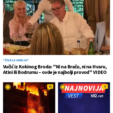
"ŽIVELA SRBIJA"
Vučić iz Kokinog Broda: "Ni na Braču, ni na Hvaru,
Atini ili Bodrumu – ovde je najbolji provod" VIDEO
41
0