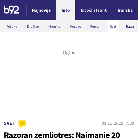
Najnovije
Info
Istočni front
Iranska kr
Nova vest
Politika
Društvo
Hronika
Kosovo
Region
Svet
Razno
SVET
03.11.2025.
7:09
0
Razoran zemljotres: Najmanje 20