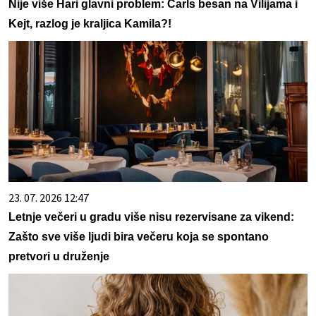
Nije više Hari glavni problem: Čarls besan na Vilijama i
Kejt, razlog je kraljica Kamila?!
23. 07. 2026 12:47
Letnje večeri u gradu više nisu rezervisane za vikend:
Zašto sve više ljudi bira večeru koja se spontano
pretvori u druženje