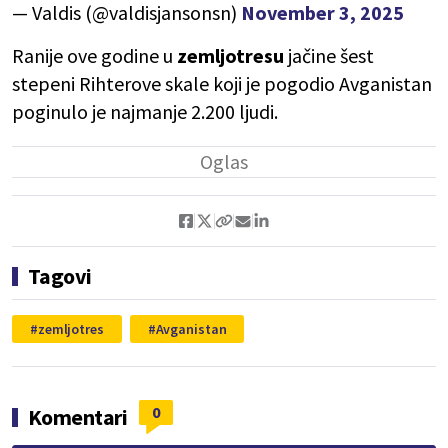
— Valdis (@valdisjansonsn)
November 3, 2025
Ranije ove godine u
zemljotresu
jačine šest
stepeni Rihterove skale koji je pogodio Avganistan
poginulo je najmanje 2.200 ljudi.
Tagovi
zemljotres
Avganistan
0
Komentari