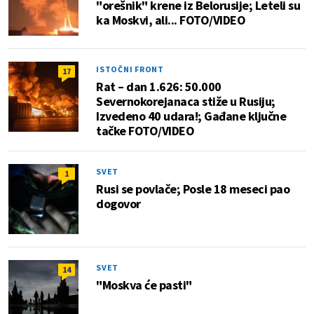
"orešnik" krene iz Belorusije; Leteli su
ka Moskvi, ali... FOTO/VIDEO
ISTOČNI FRONT
17
Rat – dan 1.626: 50.000
Severnokorejanaca stiže u Rusiju;
Izvedeno 40 udara!; Gađane ključne
tačke FOTO/VIDEO
SVET
1
Rusi se povlače; Posle 18 meseci pao
dogovor
SVET
14
"Moskva će pasti"