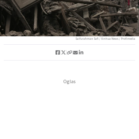
Saifurahman Safi / Xinhua News / Profimedia