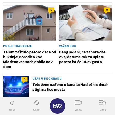
0
0
POSLE TRAGEDIJE
VAŽAN ROK
Telom zaštitio petoro dece od
Beograđani, ne zaboravite
buktinje: Porodica kod
ovaj datum: Rok za uplatu
Mladenovca sada dobila novi
poreza ističe 14. avgusta
dom
UŽAS U BEOGRADU
0
Telo žene nađeno u kanalu: Nadležni odmah
stigli na lice mesta
✕
Novo
Sport
Video
Menu
NAPRAVILI SU MU PAKAO
0