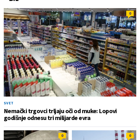
0
SVET
Nemački trgovci trljaju oči od muke: Lopovi
godišnje odnesu tri milijarde evra
0
0