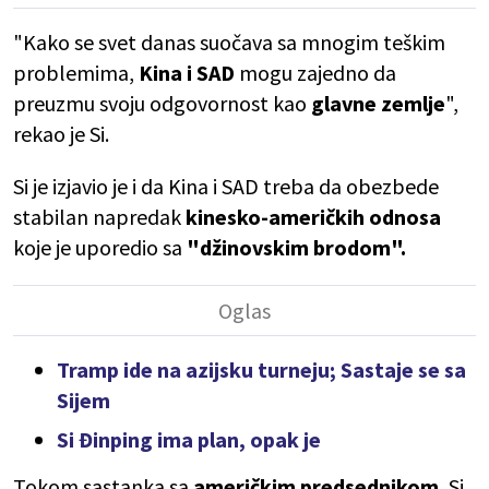
"Kako se svet danas suočava sa mnogim teškim
problemima,
Kina i SAD
mogu zajedno da
preuzmu svoju odgovornost kao
glavne zemlje
",
rekao je Si.
Si je izjavio je i da Kina i SAD treba da obezbede
stabilan napredak
kinesko-američkih odnosa
koje je uporedio sa
"džinovskim brodom".
Tramp ide na azijsku turneju; Sastaje se sa
Sijem
Si Đinping ima plan, opak je
Tokom sastanka sa
američkim predsednikom
, Si