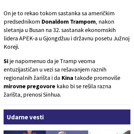
On je to rekao tokom sastanka sa američkim
predsednikom
Donaldom Trampom
, nakon
sletanja u Busan na 32. sastanak ekonomskih
lidera APEK-a u Gjongdžuu i državnu posetu Južnoj
Koreji.
Si
je napomenuo da je Tramp veoma
entuzijastičan u vezi sa rešavanjem raznih
regionalnih žarišta i da
Kina
takođe promoviše
mirovne pregovore
kako bi se rešila razna
žarišta, prenosi Sinhua.
Udarne vesti