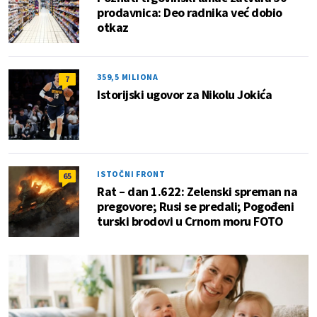
prodavnica: Deo radnika već dobio
otkaz
359,5 MILIONA
7
Istorijski ugovor za Nikolu Jokića
ISTOČNI FRONT
65
Rat – dan 1.622: Zelenski spreman na
pregovore; Rusi se predali; Pogođeni
turski brodovi u Crnom moru FOTO