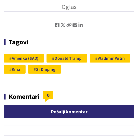
Tagovi
Amerika (SAD)
Donald Tramp
Vladimir Putin
Kina
Si Đinping
0
Komentari
Pošalji komentar