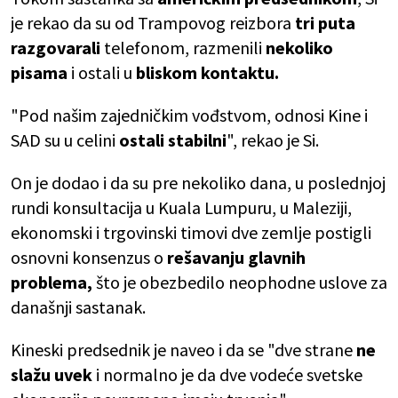
je rekao da su od Trampovog reizbora
tri puta
razgovarali
telefonom, razmenili
nekoliko
pisama
i ostali u
bliskom kontaktu.
"Pod našim zajedničkim vođstvom, odnosi Kine i
SAD su u celini
ostali stabilni
", rekao je Si.
On je dodao i da su pre nekoliko dana, u poslednjoj
rundi konsultacija u Kuala Lumpuru, u Maleziji,
ekonomski i trgovinski timovi dve zemlje postigli
osnovni konsenzus o
rešavanju glavnih
problema,
što je obezbedilo neophodne uslove za
današnji sastanak.
Kineski predsednik je naveo i da se "dve strane
ne
slažu uvek
i normalno je da dve vodeće svetske