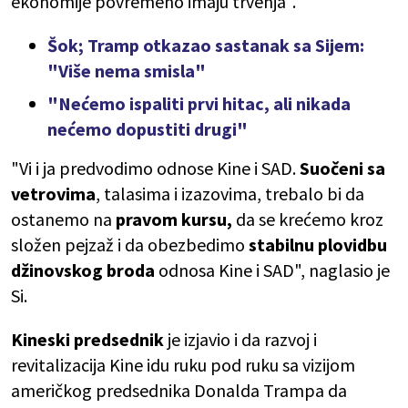
ekonomije povremeno imaju trvenja".
Šok; Tramp otkazao sastanak sa Sijem:
"Više nema smisla"
"Nećemo ispaliti prvi hitac, ali nikada
nećemo dopustiti drugi"
"Vi i ja predvodimo odnose Kine i SAD.
Suočeni sa
vetrovima
, talasima i izazovima, trebalo bi da
ostanemo na
pravom kursu,
da se krećemo kroz
složen pejzaž i da obezbedimo
stabilnu plovidbu
džinovskog broda
odnosa Kine i SAD", naglasio je
Si.
Kineski predsednik
je izjavio i da razvoj i
revitalizacija Kine idu ruku pod ruku sa vizijom
američkog predsednika Donalda Trampa da