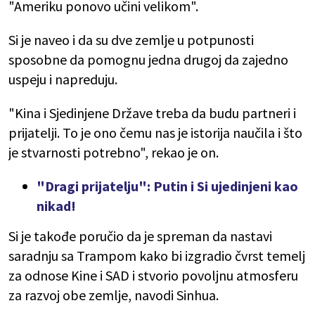
"Ameriku ponovo učini velikom".
Si je naveo i da su dve zemlje u potpunosti
sposobne da pomognu jedna drugoj da zajedno
uspeju i napreduju.
"Kina i Sjedinjene Države treba da budu partneri i
prijatelji. To je ono čemu nas je istorija naučila i što
je stvarnosti potrebno", rekao je on.
"Dragi prijatelju": Putin i Si ujedinjeni kao
nikad!
Si je takođe poručio da je spreman da nastavi
saradnju sa Trampom kako bi izgradio čvrst temelj
za odnose Kine i SAD i stvorio povoljnu atmosferu
za razvoj obe zemlje, navodi Sinhua.