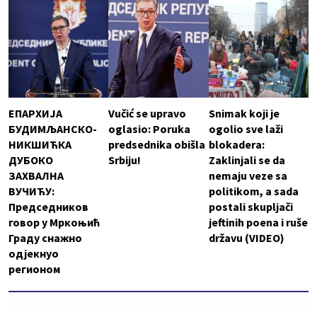
ЕПАРХИЈА
Vučić se upravo
Snimak koji je
БУДИМЉАНСКО-
oglasio: Poruka
ogolio sve laži
НИКШИЋКА
predsednika obišla
blokadera:
ДУБОКО
Srbiju!
Zaklinjali se da
ЗАХВАЛНА
nemaju veze sa
ВУЧИЋУ:
politikom, a sada
Председников
postali skupljači
говор у Мркоњић
jeftinih poena i ruše
Граду снажно
državu (VIDEO)
одјекнуо
регионом