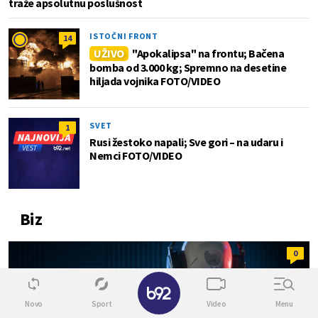
traže apsolutnu poslušnost
ISTOČNI FRONT
14
UŽIVO
"Apokalipsa" na frontu; Bačena
bomba od 3.000 kg; Spremno na desetine
hiljada vojnika FOTO/VIDEO
SVET
1
Rusi žestoko napali; Sve gori – na udaru i
Nemci FOTO/VIDEO
Biz
0
✕
Novo
Sport
Video
Menu