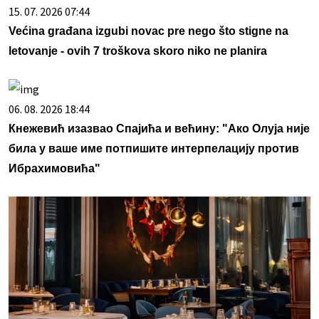
15. 07. 2026 07:44
Većina građana izgubi novac pre nego što stigne na
letovanje - ovih 7 troškova skoro niko ne planira
06. 08. 2026 18:44
Кнежевић изазвао Спајића и већину: "Ако Олуја није
била у ваше име потпишите интерпелацију против
Ибрахимовића"