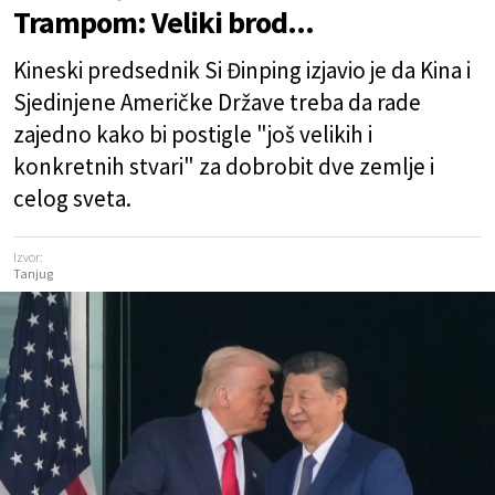
Trampom: Veliki brod...
Kineski predsednik Si Đinping izjavio je da Kina i
Sjedinjene Američke Države treba da rade
zajedno kako bi postigle "još velikih i
konkretnih stvari" za dobrobit dve zemlje i
celog sveta.
Izvor:
Tanjug