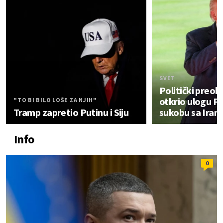
SVET
Politički preok
otkrio ulogu Put
"TO BI BILO LOŠE ZA NJIH"
Tramp zapretio Putinu i Siju
sukobu sa Ira
Info
0