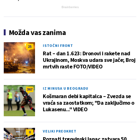
Brainberries
Možda vas zanima
ISTOČNI FRONT
25
Rat – dan 1.623: Dronovi i rakete nad
Ukrajinom, Moskva udara sve jače; Broj
mrtvih raste FOTO/VIDEO
IZ MINUSA U BEOGRADU
367
Košmaran debi kapitalca – Zvezda se
vraća sa zaostatkom; "Da zaključimo o
Lukasenu..." VIDEO
VELIKI PREOKRET
0
Poznati trgovinski lanac zatvara 50