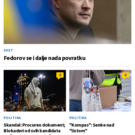
SVET
Fedorov se i dalje nada povratku
0
0
POLITIKA
POLITIKA
Skandal: Procureo dokument;
"Kompas": Senke nad
Blokaderi od svih kandidata
"listom"