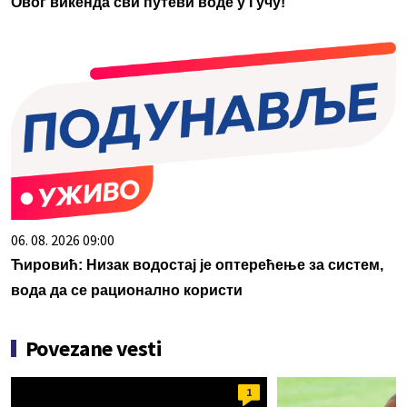
Овог викенда сви путеви воде у Гучу!
06. 08. 2026 09:00
Ћировић: Низак водостај је оптерећење за систем,
вода да се рационално користи
Povezane vesti
1