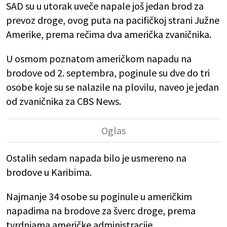
SAD su u utorak uveče napale još jedan brod za
prevoz droge, ovog puta na pacifičkoj strani Južne
Amerike, prema rečima dva američka zvaničnika.
U osmom poznatom američkom napadu na
brodove od 2. septembra, poginule su dve do tri
osobe koje su se nalazile na plovilu, naveo je jedan
od zvaničnika za CBS News.
Ostalih sedam napada bilo je usmereno na
brodove u Karibima.
Najmanje 34 osobe su poginule u američkim
napadima na brodove za šverc droge, prema
tvrdnjama američke administracije.