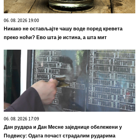
06. 08. 2026 19:00
Никако не остављајте чашу воде поред кревета
преко ноћи? Ево шта је истина, а шта мит
06. 08. 2026 17:09
Дан рудара и Дан Месне заједнице обележени у
Подвису: Одата почаст страдалим рударима