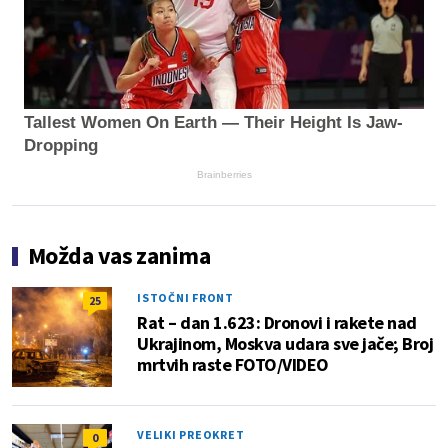
Tallest Women On Earth — Their Height Is Jaw-
Dropping
Brainberries
Možda vas zanima
ISTOČNI FRONT
25
Rat – dan 1.623: Dronovi i rakete nad
Ukrajinom, Moskva udara sve jače; Broj
mrtvih raste FOTO/VIDEO
VELIKI PREOKRET
0