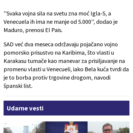
''Svaka vojna sila na svetu zna moć Igla-S, a
Venecuela ih ima ne manje od 5.000'', dodao je
Maduro, prenosi El Pais.
SAD već dva meseca održavaju pojačano vojno
pomorsko prisustvo na Karibima, što vlasti u
Karakasu tumače kao manevar za prisiljavanje na
promenu vlasti u Venecueli, iako Bela kuća tvrdi da
je to borba protiv trgovine drogom, navodi
španski list.
Udarne vesti