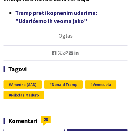
Tramp preti kopnenim udarima:
"Udarićemo ih veoma jako"
Tagovi
Amerika (SAD)
Donald Tramp
Venecuela
Nikolas Maduro
28
Komentari