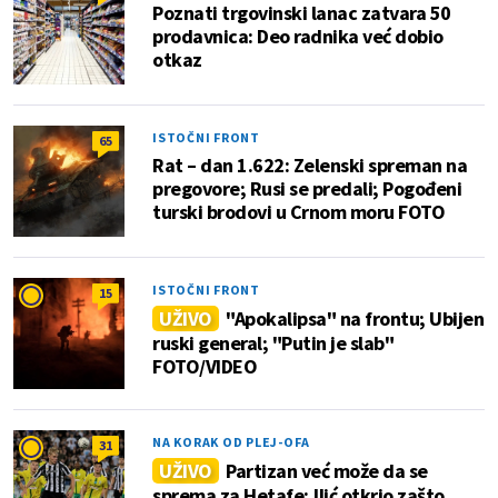
Poznati trgovinski lanac zatvara 50
prodavnica: Deo radnika već dobio
otkaz
ISTOČNI FRONT
65
Rat – dan 1.622: Zelenski spreman na
pregovore; Rusi se predali; Pogođeni
turski brodovi u Crnom moru FOTO
ISTOČNI FRONT
15
UŽIVO
"Apokalipsa" na frontu; Ubijen
ruski general; "Putin je slab"
FOTO/VIDEO
NA KORAK OD PLEJ-OFA
31
UŽIVO
Partizan već može da se
sprema za Hetafe; Ilić otkrio zašto