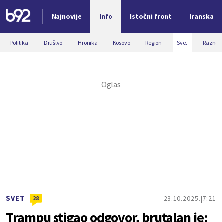
Najnovije
Info
Istočni front
Iranska kr
Nova vest
Politika
Društvo
Hronika
Kosovo
Region
Svet
Razno
SVET
23.10.2025.
7:21
28
Trampu stigao odgovor, brutalan je: