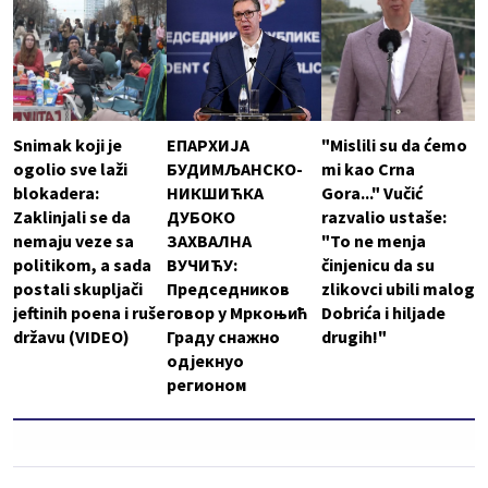
Snimak koji je
ЕПАРХИЈА
"Mislili su da ćemo
ogolio sve laži
БУДИМЉАНСКО-
mi kao Crna
blokadera:
НИКШИЋКА
Gora..." Vučić
Zaklinjali se da
ДУБОКО
razvalio ustaše:
nemaju veze sa
ЗАХВАЛНА
"To ne menja
politikom, a sada
ВУЧИЋУ:
činjenicu da su
postali skupljači
Председников
zlikovci ubili malog
jeftinih poena i ruše
говор у Мркоњић
Dobrića i hiljade
državu (VIDEO)
Граду снажно
drugih!"
одјекнуо
регионом