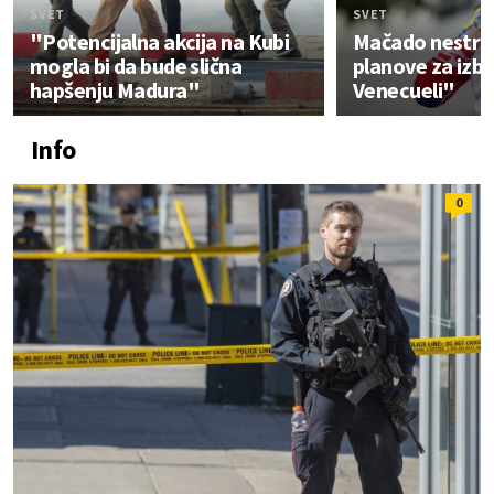
SVET
SVET
"Potencijalna akcija na Kubi
Mačado nestrpl
mogla bi da bude slična
planove za izbo
hapšenju Madura"
Venecueli"
Info
0