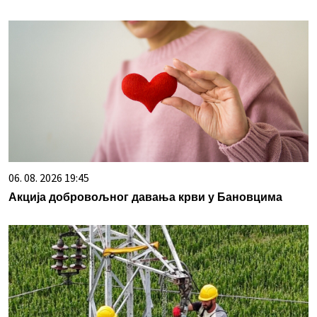
06. 08. 2026 19:45
Акција добровољног давања крви у Бановцима