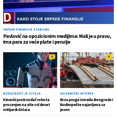
SRPSKE FINANSIJE STABILNE
Pavlović na opozicionim medijima: Mali je u pravu,
ima para za veće plate i penzije
0
0
BUDUĆNOST JE STIGLA
ZAJEDNIČKI INTERES
Kineski proizvođač robota
Brza pruga između Beograda i
procenjen na više od devet
Budimpešte najavljena za
milijardi dolara
jesen