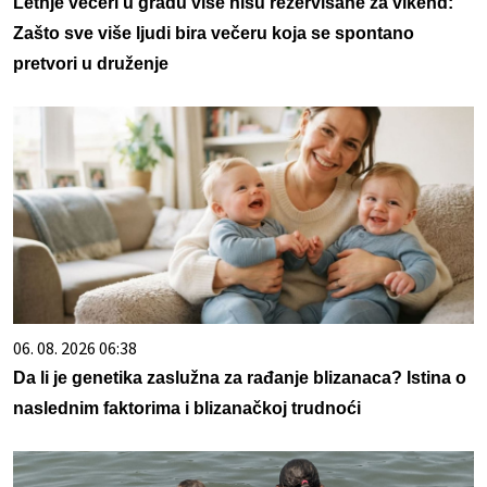
Letnje večeri u gradu više nisu rezervisane za vikend:
Zašto sve više ljudi bira večeru koja se spontano
pretvori u druženje
06. 08. 2026 06:38
Da li je genetika zaslužna za rađanje blizanaca? Istina o
naslednim faktorima i blizanačkoj trudnoći