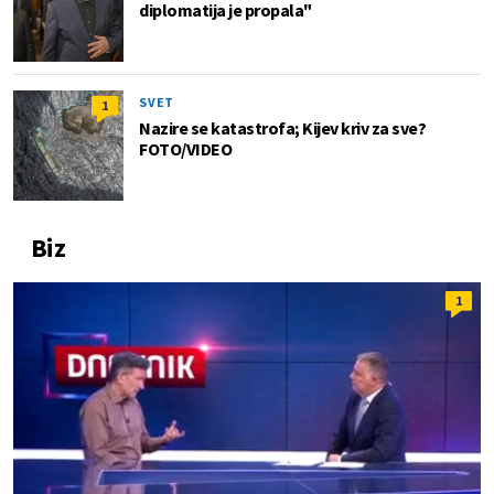
diplomatija je propala"
SVET
1
Nazire se katastrofa; Kijev kriv za sve?
FOTO/VIDEO
Biz
1