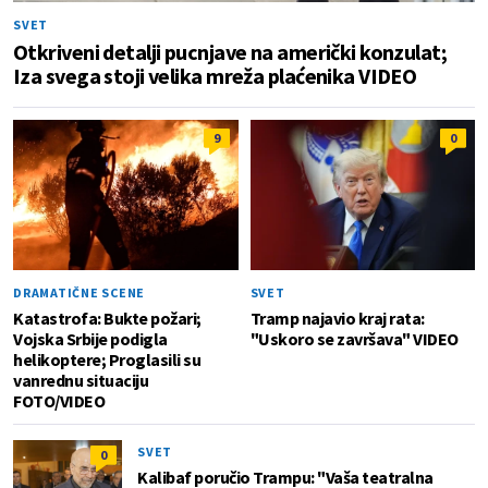
SVET
Otkriveni detalji pucnjave na američki konzulat;
Iza svega stoji velika mreža plaćenika VIDEO
9
0
DRAMATIČNE SCENE
SVET
Katastrofa: Bukte požari;
Tramp najavio kraj rata:
Vojska Srbije podigla
"Uskoro se završava" VIDEO
helikoptere; Proglasili su
vanrednu situaciju
FOTO/VIDEO
SVET
0
Kalibaf poručio Trampu: "Vaša teatralna