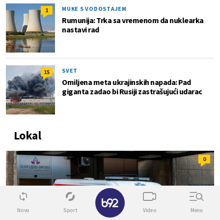
MUKE S VODOSTAJEM
1
Rumunija: Trka sa vremenom da nuklearka
nastavi rad
SVET
15
Omiljena meta ukrajinskih napada: Pad
giganta zadao bi Rusiji zastrašujući udarac
Lokal
0
✕
Novo
Sport
Video
Menu