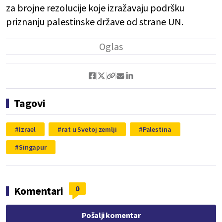
za brojne rezolucije koje izražavaju podršku
priznanju palestinske države od strane UN.
Tagovi
Izrael
rat u Svetoj zemlji
Palestina
Singapur
0
Komentari
Pošalji komentar