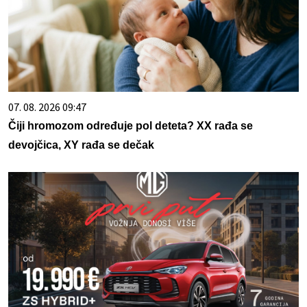
07. 08. 2026 09:47
Čiji hromozom određuje pol deteta? XX rađa se
devojčica, XY rađa se dečak