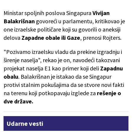
Ministar spoljnih poslova Singapura
Vivijan
Balakrišnan
govoreći u parlamentu, kritikovao je
one izraelske političare koji su govorili o aneksiji
delova
Zapadne obale ili Gaze
, prenosi Rojters.
"Pozivamo izraelsku vladu da prekine izgradnju i
širenje naselja", rekao je on, navodeći takozvani
projekat naselja E1 kao primer koji deli
Zapadnu
obalu
. Balakrišnan je istakao da se Singapur
protivi stalnim pokušajima da se stvore novi fakti
na terenu koji potkopavaju izglede za
rešenje o
dve države.
Udarne vesti