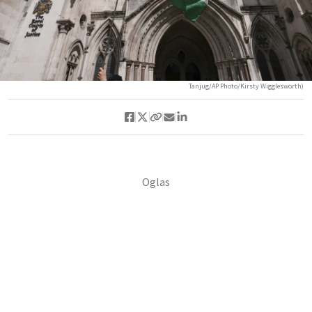
Tanjug/AP Photo/Kirsty Wigglesworth)