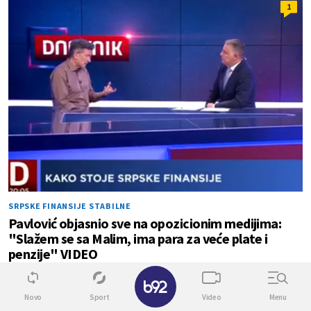
1
SRPSKE FINANSIJE STABILNE
Pavlović objasnio sve na opozicionim medijima:
"Slažem se sa Malim, ima para za veće plate i
penzije" VIDEO
✕
1
0
Novo
Sport
Video
Menu