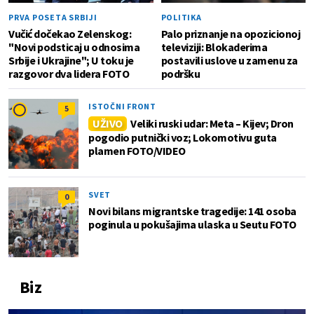
PRVA POSETA SRBIJI
POLITIKA
Vučić dočekao Zelenskog:
Palo priznanje na opozicionoj
"Novi podsticaj u odnosima
televiziji: Blokaderima
Srbije i Ukrajine"; U toku je
postavili uslove u zamenu za
razgovor dva lidera FOTO
podršku
ISTOČNI FRONT
5
UŽIVO
Veliki ruski udar: Meta – Kijev; Dron
pogodio putnički voz; Lokomotivu guta
plamen FOTO/VIDEO
SVET
0
Novi bilans migrantske tragedije: 141 osoba
poginula u pokušajima ulaska u Seutu FOTO
Biz