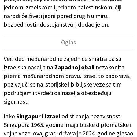
jednom izraelskom i jednom palestinskom, čiji
narodi će živeti jedni pored drugih u miru,
bezbednosti i dostojanstvu", dodao je on.
Veći deo međunarodne zajednice smatra da su
izraelska naselja na
Zapadnoj obali
nezakonita
prema međunarodnom pravu. Izrael to osporava,
pozivajući se na istorijske i biblijske veze sa tim
područjem i tvrdeći da naselja obezbeđuju
sigurnost.
Iako
Singapur i Izrael
od sticanja nezavisnosti
Singapura 1965. godine imaju bliske diplomatske i
vojne veze, ovaj grad-država je 2024. godine glasao