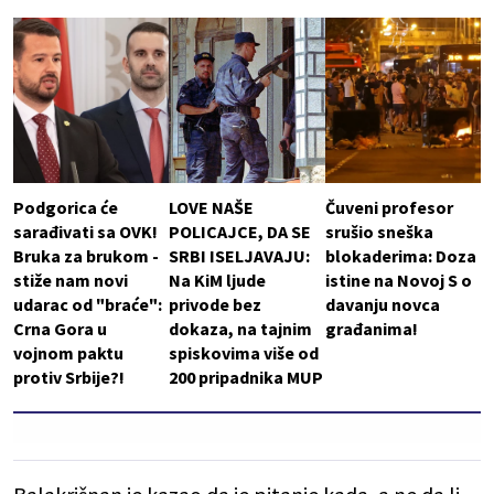
Podgorica će
LOVE NAŠE
Čuveni profesor
sarađivati sa OVK!
POLICAJCE, DA SE
srušio sneška
Bruka za brukom -
SRBI ISELJAVAJU:
blokaderima: Doza
stiže nam novi
Na KiM ljude
istine na Novoj S o
udarac od "braće":
privode bez
davanju novca
Crna Gora u
dokaza, na tajnim
građanima!
vojnom paktu
spiskovima više od
protiv Srbije?!
200 pripadnika MUP