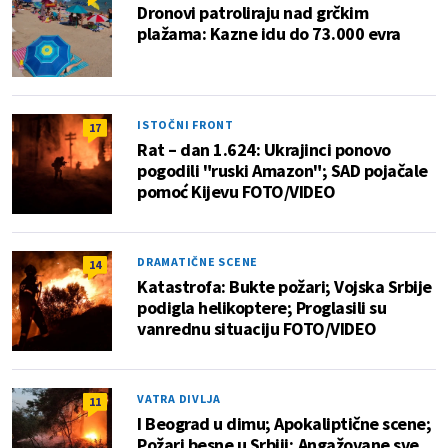
Dronovi patroliraju nad grčkim
plažama: Kazne idu do 73.000 evra
ISTOČNI FRONT
17
Rat – dan 1.624: Ukrajinci ponovo
pogodili "ruski Amazon"; SAD pojačale
pomoć Kijevu FOTO/VIDEO
DRAMATIČNE SCENE
14
Katastrofa: Bukte požari; Vojska Srbije
podigla helikoptere; Proglasili su
vanrednu situaciju FOTO/VIDEO
VATRA DIVLJA
11
I Beograd u dimu; Apokaliptične scene;
Požari besne u Srbiji; Angažovane sve