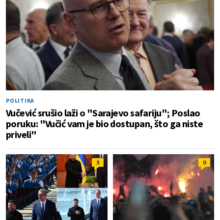
POLITIKA
Vučević srušio laži o "Sarajevo safariju"; Poslao
poruku: "Vučić vam je bio dostupan, što ga niste
priveli"
3
0