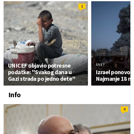
1
SVET
UNICEF objavio potresne
SVET
podatke: "Svakog dana u
Izrael ponovo 
Gazi strada po jedno dete"
Najmanje 18 m
Info
0