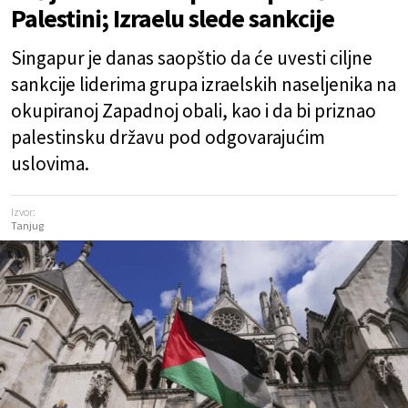
Palestini; Izraelu slede sankcije
Singapur je danas saopštio da će uvesti ciljne
sankcije liderima grupa izraelskih naseljenika na
okupiranoj Zapadnoj obali, kao i da bi priznao
palestinsku državu pod odgovarajućim
uslovima.
Izvor:
Tanjug