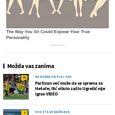
The Way You Sit Could Expose Your True
Personality
Brainberries
Možda vas zanima
NA KORAK OD PLEJ-OFA
80
Partizan već može da se sprema za
Hetafe; Ilić otkrio zašto Ugrešić nije
igrao VIDEO
EVO ŠTA SE KAŽNJAVA
4