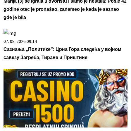
Marija (3) se igrala u dvorištu i samo je nestala: Posle 42
godine otac je pronašao, zanemeo je kada je saznao
gde je bila
07. 08. 2026 09:14
Сазнања „Политике”: Црна Гора следећа у војном
савезу Загреба, Тиране и Приштине