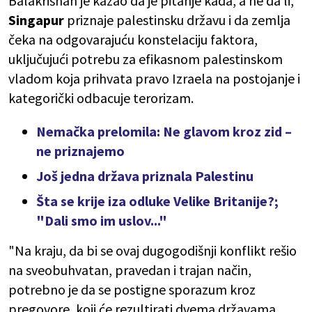
Balakrišnan je kazao da je pitanje kada, a ne da li,
Singapur
priznaje palestinsku državu i da zemlja
čeka na odgovarajuću konstelaciju faktora,
uključujući potrebu za efikasnom palestinskom
vladom koja prihvata pravo Izraela na postojanje i
kategorički odbacuje terorizam.
Nemačka prelomila: Ne glavom kroz zid –
ne priznajemo
Još jedna država priznala Palestinu
Šta se krije iza odluke Velike Britanije?;
"Dali smo im uslov..."
"Na kraju, da bi se ovaj dugogodišnji konflikt rešio
na sveobuhvatan, pravedan i trajan način,
potrebno je da se postigne sporazum kroz
pregovore, koji će rezultirati dvema državama,