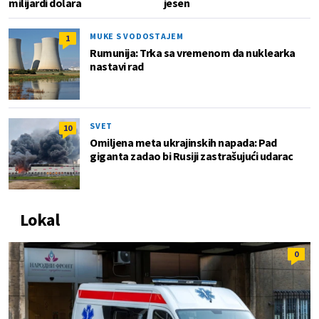
milijardi dolara
jesen
MUKE S VODOSTAJEM
1
Rumunija: Trka sa vremenom da nuklearka
nastavi rad
SVET
10
Omiljena meta ukrajinskih napada: Pad
giganta zadao bi Rusiji zastrašujući udarac
Lokal
0