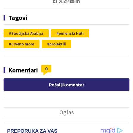
Tagovi
Saudijska Arabija
jemenski Huti
Crveno more
projektili
0
Komentari
Pošalji komentar
PREPORUKA ZA VAS