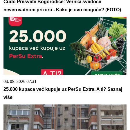
Čudo Presvete Bogorodice: Vernici svedoče
neverovatnom prizoru - Kako je ovo moguće? (FOTO)
03. 08. 2026 07:31
25.000 kupaca već kupuje uz PerSu Extra. A ti? Saznaj
više