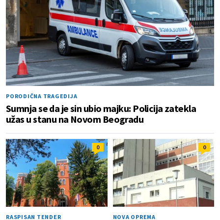
PORODIČNA TRAGEDIJA
Sumnja se da je sin ubio majku: Policija zatekla
užas u stanu na Novom Beogradu
0
0
RASPISAN TENDER
NOVA OPREMA