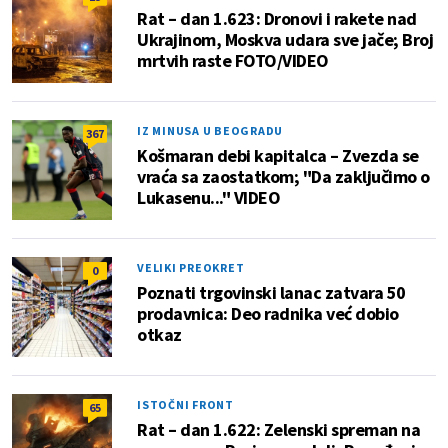
Rat – dan 1.623: Dronovi i rakete nad
Ukrajinom, Moskva udara sve jače; Broj
mrtvih raste FOTO/VIDEO
IZ MINUSA U BEOGRADU
367
Košmaran debi kapitalca – Zvezda se
vraća sa zaostatkom; "Da zaključimo o
Lukasenu..." VIDEO
VELIKI PREOKRET
0
Poznati trgovinski lanac zatvara 50
prodavnica: Deo radnika već dobio
otkaz
ISTOČNI FRONT
65
Rat – dan 1.622: Zelenski spreman na