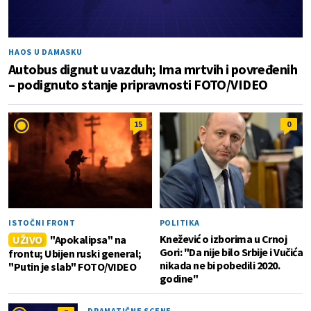
HAOS U DAMASKU
Autobus dignut u vazduh; Ima mrtvih i povređenih
– podignuto stanje pripravnosti FOTO/VIDEO
15
0
ISTOČNI FRONT
POLITIKA
Knežević o izborima u Crnoj
UŽIVO
"Apokalipsa" na
Gori: "Da nije bilo Srbije i Vučića
frontu; Ubijen ruski general;
nikada ne bi pobedili 2020.
"Putin je slab" FOTO/VIDEO
godine"
DRAMATIČNE SCENE