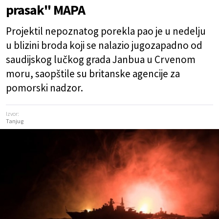
prasak" MAPA
Projektil nepoznatog porekla pao je u nedelju
u blizini broda koji se nalazio jugozapadno od
saudijskog lučkog grada Janbua u Crvenom
moru, saopštile su britanske agencije za
pomorski nadzor.
Izvor:
Tanjug