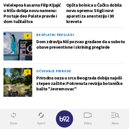
Velelepna kasarna Filip Kljajić
Opšta bolnica u Čačku dobila
u NIšu dobija novu namenu:
novu opremu: Stigli novi
Postaje deo Palate pravde i
aparati za anesteziju i 30
dom tužilaštva
kreveta
BESPLATNI PREGLEDI
0
Dom zdravlja Niš pozvao građane da u subotu
obave preventivne i skrining preglede
OČUVANJE PRIRODE
0
Prirodna oaza u srcu Beograda dobija najviši
stepen zaštite: Pokrenuta revizija botaničke
bašte "Jevremovac"
✕
Novo
Sport
Video
Menu