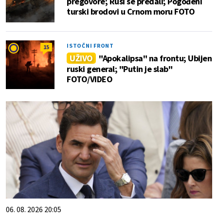
pregovore; Rusi se predali; Pogođeni
turski brodovi u Crnom moru FOTO
ISTOČNI FRONT
15
UŽIVO
"Apokalipsa" na frontu; Ubijen
ruski general; "Putin je slab"
FOTO/VIDEO
06. 08. 2026 20:05