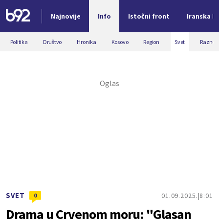
Najnovije
Info
Istočni front
Iranska kr
Nova vest
Politika
Društvo
Hronika
Kosovo
Region
Svet
Razno
SVET
01.09.2025.
8:01
0
Drama u Crvenom moru: "Glasan