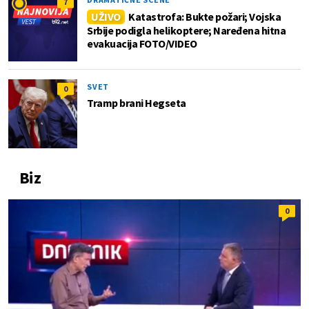
7
UŽIVO
Katastrofa: Bukte požari; Vojska
Srbije podigla helikoptere; Naređena hitna
evakuacija FOTO/VIDEO
SVET
0
Tramp brani Hegseta
Biz
0