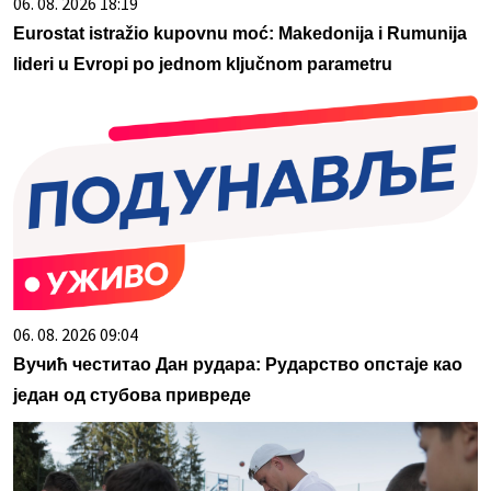
06. 08. 2026 18:19
Eurostat istražio kupovnu moć: Makedonija i Rumunija
lideri u Evropi po jednom ključnom parametru
06. 08. 2026 09:04
Вучић честитао Дан рудара: Рударство опстаје као
један од стубова привреде