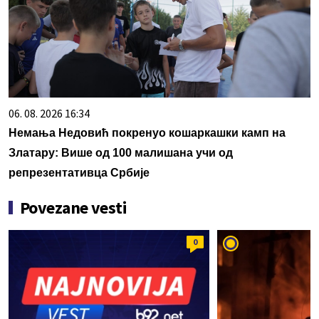
06. 08. 2026 16:34
Немања Недовић покренуо кошаркашки камп на
Златару: Више од 100 малишана учи од
репрезентативца Србије
Povezane vesti
0