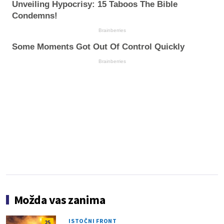
Unveiling Hypocrisy: 15 Taboos The Bible
Condemns!
Brainberries
Some Moments Got Out Of Control Quickly
Brainberries
Možda vas zanima
ISTOČNI FRONT
25