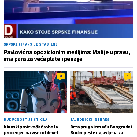
SRPSKE FINANSIJE STABILNE
Pavlović na opozicionim medijima: Mali je u pravu,
ima para za veće plate i penzije
0
0
BUDUĆNOST JE STIGLA
ZAJEDNIČKI INTERES
Kineski proizvođač robota
Brza pruga između Beograda i
procenjen na više od devet
Budimpešte najavljena za