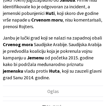
identifikovale ko je odgovoran za incident, a
jemenski pobunjenici
Huti
, koji skoro dve godine
vrše napade u
Crvenom moru
, nisu komentarisali,
prenosi Rojters.
Janbu je lučki grad koji se nalazi na zapadnoj obali
Crvenog mora
Saudijske Arabije. Saudijska Arabija
je predvodila koaliciju koja je pokrenula vojnu
kampanju u
Jemenu
od početka 2015. godine
kako bi podržala međunarodno priznatu
jemensku
vladu protiv
Huta
, koji su zauzeli glavni
grad Sanu 2014. godine.