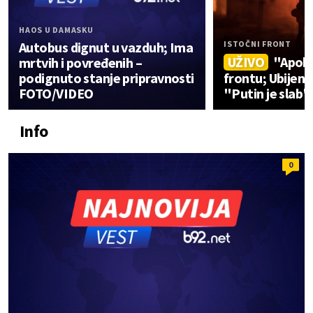
HAOS U DAMASKU
Autobus dignut u vazduh; Ima
ISTOČNI FRONT
UŽIVO
"Apoka
mrtvih i povređenih –
podignuto stanje pripravnosti
frontu; Ubijen 
FOTO/VIDEO
"Putin je slab
Info
0