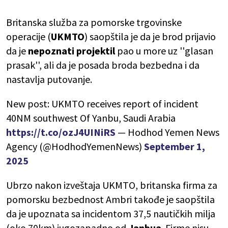
Britanska služba za pomorske trgovinske
operacije (
UKMTO
) saopštila je da je brod prijavio
da je
nepoznati projektil
pao u more uz ''glasan
prasak'', ali da je posada broda bezbedna i da
nastavlja putovanje.
New post: UKMTO receives report of incident
40NM southwest Of Yanbu, Saudi Arabia
https://t.co/ozJ4UINiRS
— Hodhod Yemen News
Agency (@HodhodYemenNews)
September 1,
2025
Ubrzo nakon izveštaja UKMTO, britanska firma za
pomorsku bezbednost Ambri takođe je saopštila
da je upoznata sa incidentom 37,5 nautičkih milja
(oko 70km) jugozapadno od
Janbua
. Firme nisu