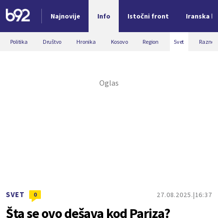
Najnovije
Info
Istočni front
Iranska kr
Nova vest
Politika
Društvo
Hronika
Kosovo
Region
Svet
Razno
SVET
27.08.2025.
16:37
0
Šta se ovo dešava kod Pariza?