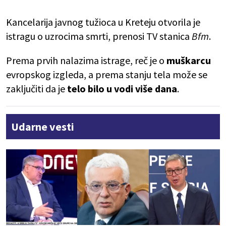
Kancelarija javnog tužioca u Kreteju otvorila je
istragu o uzrocima smrti, prenosi TV stanica
Bfm
.
Prema prvih nalazima istrage, reč je o
muškarcu
evropskog izgleda, a prema stanju tela može se
zaključiti da je
telo bilo u vodi više dana
.
Udarne vesti