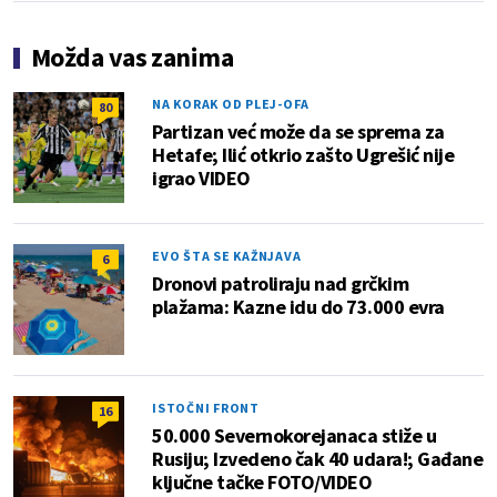
Možda vas zanima
NA KORAK OD PLEJ-OFA
80
Partizan već može da se sprema za
Hetafe; Ilić otkrio zašto Ugrešić nije
igrao VIDEO
EVO ŠTA SE KAŽNJAVA
6
Dronovi patroliraju nad grčkim
plažama: Kazne idu do 73.000 evra
ISTOČNI FRONT
16
50.000 Severnokorejanaca stiže u
Rusiju; Izvedeno čak 40 udara!; Gađane
ključne tačke FOTO/VIDEO