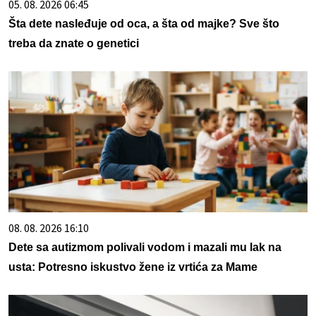
05. 08. 2026 06:45
Šta dete nasleđuje od oca, a šta od majke? Sve što
treba da znate o genetici
08. 08. 2026 16:10
Dete sa autizmom polivali vodom i mazali mu lak na
usta: Potresno iskustvo žene iz vrtića za Mame