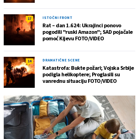
ISTOČNI FRONT
17
Rat – dan 1.624: Ukrajinci ponovo
pogodili "ruski Amazon"; SAD pojačale
pomoć Kijevu FOTO/VIDEO
DRAMATIČNE SCENE
14
Katastrofa: Bukte požari; Vojska Srbije
podigla helikoptere; Proglasili su
vanrednu situaciju FOTO/VIDEO