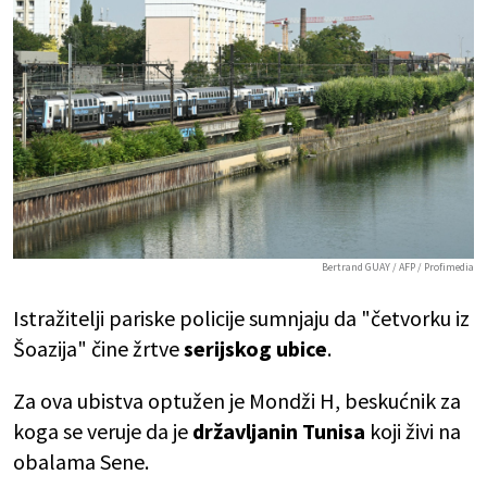
Bertrand GUAY / AFP / Profimedia
Istražitelji pariske policije sumnjaju da "četvorku iz
Šoazija" čine žrtve
serijskog ubice
.
Za ova ubistva optužen je Mondži H, beskućnik za
koga se veruje da je
državljanin Tunisa
koji živi na
obalama Sene.