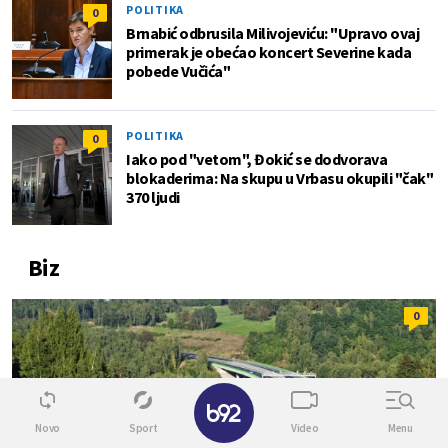
POLITIKA
0
Brnabić odbrusila Milivojeviću: "Upravo ovaj
primerak je obećao koncert Severine kada
pobede Vučića"
POLITIKA
0
Iako pod "vetom", Đokić se dodvorava
blokaderima: Na skupu u Vrbasu okupili "čak"
370 ljudi
Biz
0
✕
Novo
Sport
Video
Menu