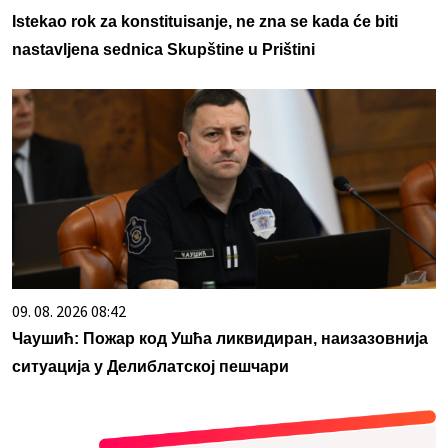
Istekao rok za konstituisanje, ne zna se kada će biti
nastavljena sednica Skupštine u Prištini
09. 08. 2026 08:42
Чаушић: Пожар код Ушћа ликвидиран, наизазовнија
ситуација у Делиблатској пешчари