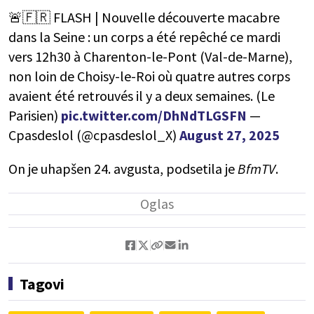
🚨🇫🇷 FLASH | Nouvelle découverte macabre
dans la Seine : un corps a été repêché ce mardi
vers 12h30 à Charenton-le-Pont (Val-de-Marne),
non loin de Choisy-le-Roi où quatre autres corps
avaient été retrouvés il y a deux semaines. (Le
Parisien)
pic.twitter.com/DhNdTLGSFN
—
Cpasdeslol (@cpasdeslol_X)
August 27, 2025
On je uhapšen 24. avgusta, podsetila je
BfmTV
.
Tagovi