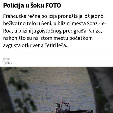
Policija u šoku FOTO
Francuska rečna policija pronašla je još jedno
beživotno telo u Seni, u blizini mesta Šoazi-le-
Roa, u blizini jugoistočnog predgrađa Pariza,
nakon što su na istom mestu početkom
avgusta otkrivena četiri leša.
Izvor:
Tanjug