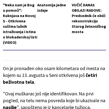
"Neka nam je Bog
Anatomija jedne
VUČIĆ DANAS
u pomoći":
izdaje
OBILAZI RADOVE:
Kuknjava na Novoj
Predsednik će obići
S - Otkrivena
rekonstrukciju
suština lažnih
Starog železničkog
istraživanja i istina
mosta
o blokaderskoj listi
(VIDEO)
On je pronađen oko osam kilometara od mesta na
kojem su 13. avgusta u Seni otkrivena još
četiri
beživotna tela
.
"Ovaj muškarac još nije identifikovan. Na prvi
pogled, na telu nema povreda koje bi ukazivale na
nasilje
", saopšteno je iz kancelarije tužioca.