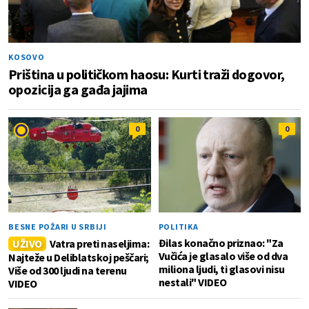
KOSOVO
Priština u političkom haosu: Kurti traži dogovor,
opozicija ga gađa jajima
0
0
BESNE POŽARI U SRBIJI
POLITIKA
Đilas konačno priznao: "Za
UŽIVO
Vatra preti naseljima:
Vučića je glasalo više od dva
Najteže u Deliblatskoj peščari;
miliona ljudi, ti glasovi nisu
Više od 300 ljudi na terenu
nestali" VIDEO
VIDEO