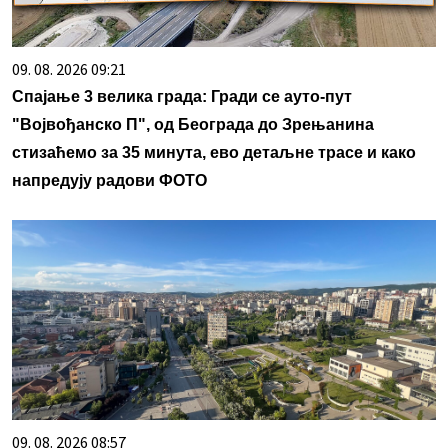
09. 08. 2026 09:21
Спајање 3 велика града: Гради се ауто-пут
"Војвођанско П", од Београда до Зрењанина
стизаћемо за 35 минута, ево детаљне трасе и како
напредују радови ФОТО
09. 08. 2026 08:57