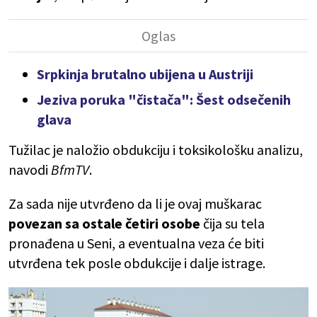
Srpkinja brutalno ubijena u Austriji
Jeziva poruka "čistača": Šest odsečenih
glava
Tužilac je naložio obdukciju i toksikološku analizu,
navodi
BfmTV
.
Za sada nije utvrđeno da li je ovaj muškarac
povezan sa ostale četiri osobe
čija su tela
pronađena u Seni, a eventualna veza će biti
utvrđena tek posle obdukcije i dalje istrage.