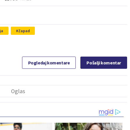
ja
Zapad
Pogledaj komentare
Pošalji komentar