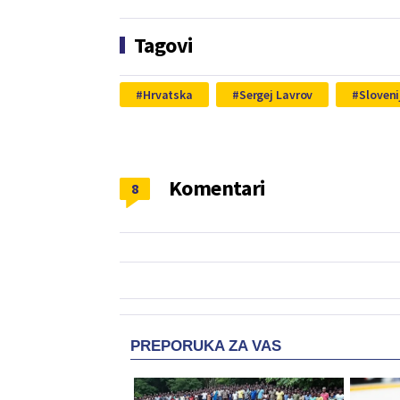
Tagovi
Hrvatska
Sergej Lavrov
Sloveni
Komentari
8
PREPORUKA ZA VAS