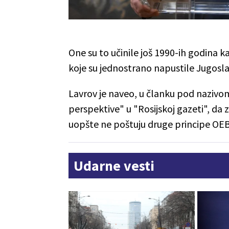
One su to učinile još 1990-ih godina 
koje su jednostrano napustile Jugoslav
Lavrov je naveo, u članku pod nazivom
perspektive" u "Rosijskoj gazeti", da za
uopšte ne poštuju druge principe OE
Udarne vesti