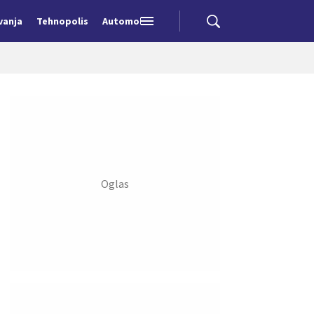
vanja
Tehnopolis
Automobili