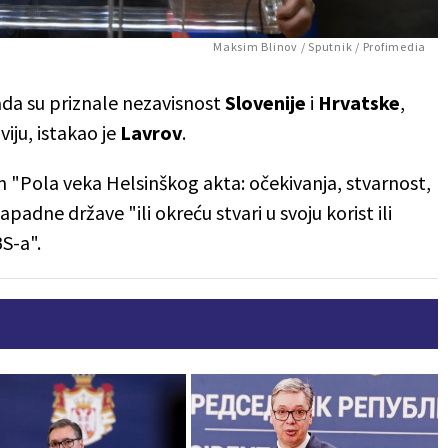
Maksim Blinov / Sputnik / Profimedia
kada su priznale nezavisnost
Slovenije
i
Hrvatske
,
iju, istakao je
Lavrov
.
 "Pola veka Helsinškog akta: očekivanja, stvarnost,
padne države "ili okreću stvari u svoju korist ili
BS-a".