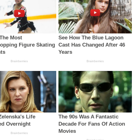
The Most
See How The Blue Lagoon
opping Figure Skating
Cast Has Changed After 46
ts
Years
Brainberries
Brainberries
Zelenska's Life
The 90s Was A Fantastic
d Overnight
Decade For Fans Of Action
Movies
Brainberries