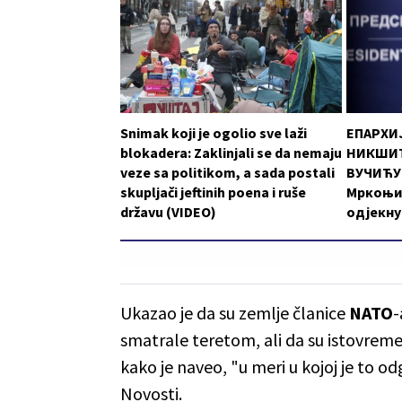
Snimak koji je ogolio sve laži
ЕПАРХИ
blokadera: Zaklinjali se da nemaju
НИКШИЋ
veze sa politikom, a sada postali
ВУЧИЋУ:
skupljači jeftinih poena i ruše
Мркоњи
državu (VIDEO)
одјекну
Ukazao je da su zemlje članice
NATO
-
smatrale teretom, ali da su istovrem
kako je naveo, "u meri u kojoj je to 
Novosti.