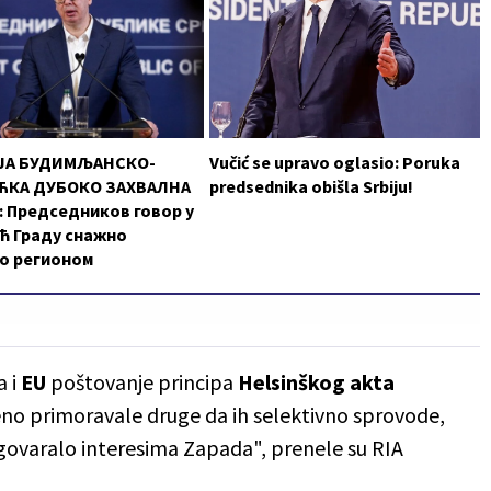
ЈА БУДИМЉАНСКО-
Vučić se upravo oglasio: Poruka
КА ДУБОКО ЗАХВАЛНА
predsednika obišla Srbiju!
 Председников говор у
ћ Граду снажно
о регионом
a i
EU
poštovanje principa
Helsinškog akta
eno primoravale druge da ih selektivno sprovode,
odgovaralo interesima Zapada", prenele su RIA