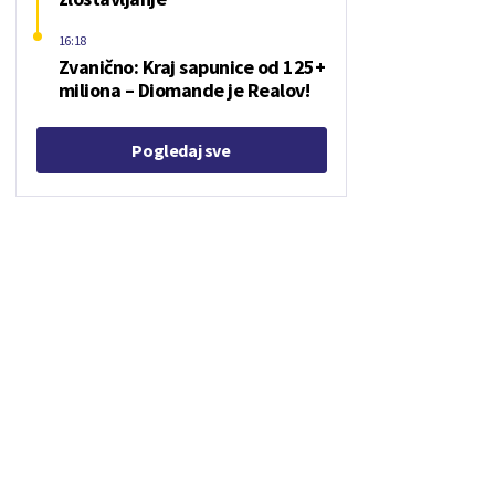
16:18
Zvanično: Kraj sapunice od 125+
miliona – Diomande je Realov!
Pogledaj sve