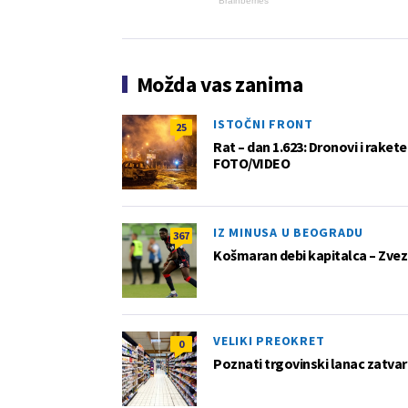
Brainberries
Možda vas zanima
ISTOČNI FRONT
25
Rat – dan 1.623: Dronovi i raket
FOTO/VIDEO
IZ MINUSA U BEOGRADU
367
Košmaran debi kapitalca – Zvez
VELIKI PREOKRET
0
Poznati trgovinski lanac zatvar