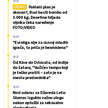
15:22
UŽIVO
Pakleni plan je
skovan?; Rusi bacili bombu od
3.000 kg; Desetine hiljada
vijnika čeka naređenje
FOTO/VIDEO
16:30
"Evroliga nije za razvoj mladih
igrača, ta priča je besmislena"
16:22
Od Kine do Orlovata, od Indije
do šatora; "Vučićev tempo koji
je teško pratiti – zato je na
mestu predsednika"
16:20
Novi udarac za Džareda Leta:
Glumac izgubio važnu ulogu
nakon optužbi za seksualno
zlostavljanje