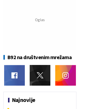
B92 na društvenim mrežama
Najnovije