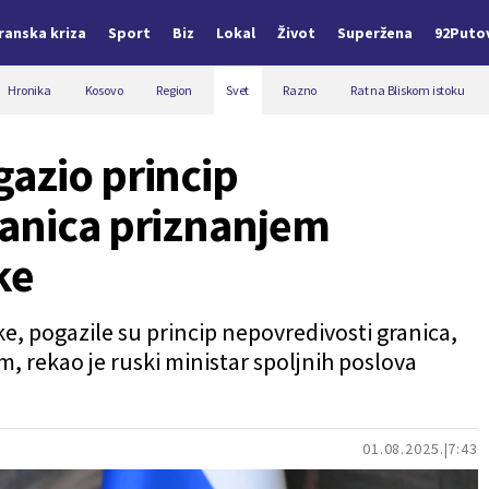
Iranska kriza
Sport
Biz
Lokal
Život
Superžena
92Puto
Hronika
Kosovo
Region
Svet
Razno
Rat na Bliskom istoku
azio princip
ranica priznanjem
ke
, pogazile su princip nepovredivosti granica,
, rekao je ruski ministar spoljnih poslova
01.08.2025.
7:43