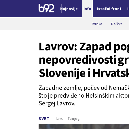
Najnovije
Info
Istočni front
Nova vest
Politika
Društvo
Lavrov: Zapad pog
nepovredivosti g
Slovenije i Hrvats
Zapadne zemlje, počev od Nemačke
što je predviđeno Helsinškim aktom
Sergej Lavrov.
Izvor:
Tanjug
SVET