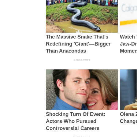
The Massive Snake That's
Watch 
Redefining 'Giant'—Bigger
Jaw‑Dr
Than Anacondas
Momen
Brainberries
Shocking Turn Of Event:
Olena 
Actors Who Pursued
Change
Controversial Careers