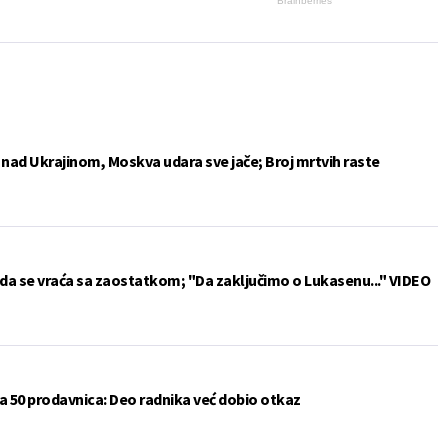
Brainberries
e nad Ukrajinom, Moskva udara sve jače; Broj mrtvih raste
da se vraća sa zaostatkom; "Da zaključimo o Lukasenu..." VIDEO
a 50 prodavnica: Deo radnika već dobio otkaz