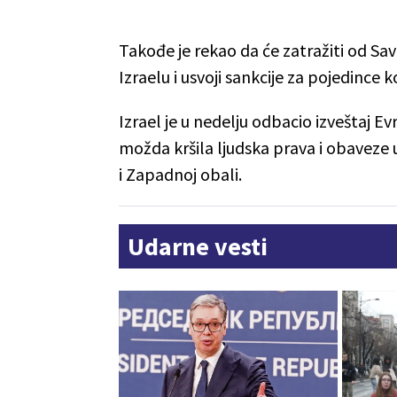
Takođe je rekao da će zatražiti od Sa
Izraelu i usvoji sankcije za pojedince 
Izrael je u nedelju odbacio izveštaj E
možda kršila ljudska prava i obaveze
i Zapadnoj obali.
Udarne vesti