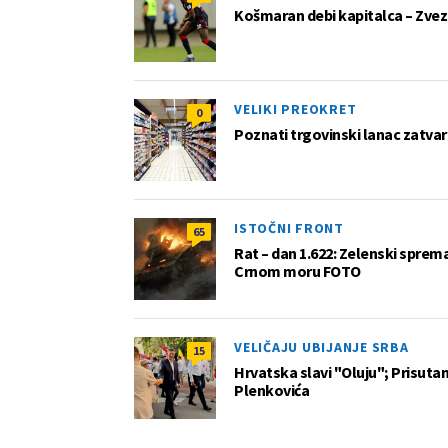
Košmaran debi kapitalca – Zvez
VELIKI PREOKRET
0
Poznati trgovinski lanac zatvar
ISTOČNI FRONT
65
Rat – dan 1.622: Zelenski sprem
Crnom moru FOTO
VELIČAJU UBIJANJE SRBA
15
Hrvatska slavi "Oluju"; Prisutan 
Plenkovića