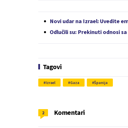
Novi udar na Izrael: Uvedite 
Odlučili su: Prekinuti odnosi s
Tagovi
Izrael
Gaza
Španija
Komentari
2