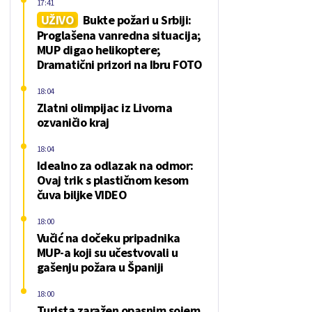
17:41
UŽIVO
Bukte požari u Srbiji:
Proglašena vanredna situacija;
MUP digao helikoptere;
Dramatični prizori na Ibru FOTO
18:04
Zlatni olimpijac iz Livorna
ozvaničio kraj
18:04
Idealno za odlazak na odmor:
Ovaj trik s plastičnom kesom
čuva biljke VIDEO
18:00
Vučić na dočeku pripadnika
MUP-a koji su učestvovali u
gašenju požara u Španiji
18:00
Turista zaražen opasnim sojem