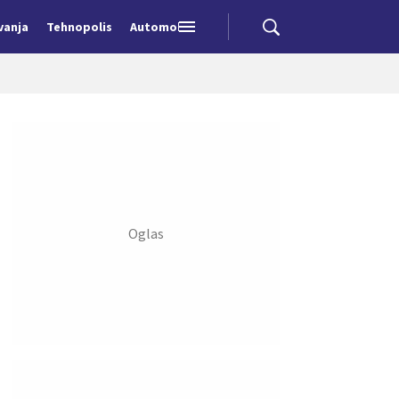
vanja
Tehnopolis
Automobili