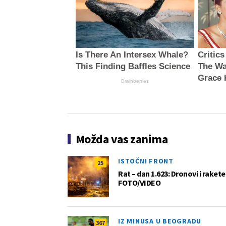
Is There An Intersex Whale?
Critic
This Finding Baffles Science
The Wa
Grace 
Brainberries
Možda vas zanima
ISTOČNI FRONT
25
Rat – dan 1.623: Dronovi i raket
FOTO/VIDEO
IZ MINUSA U BEOGRADU
367