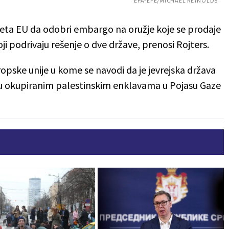
EPA-EFE/MICHAEL REYNOLDS
veta EU da odobri embargo na oružje koje se prodaje
koji podrivaju rešenje o dve države, prenosi Rojters.
vropske unije u kome se navodi da je jevrejska država
 u okupiranim palestinskim enklavama u Pojasu Gaze