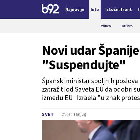
Najnovije
Info
Istočni front
Nova vest
Politika
Društvo
Novi udar Španije 
"Suspendujte"
Španski ministar spoljnih poslova 
zatražiti od Saveta EU da odobri 
između EU i Izraela "u znak protes
Izvor:
Tanjug
SVET