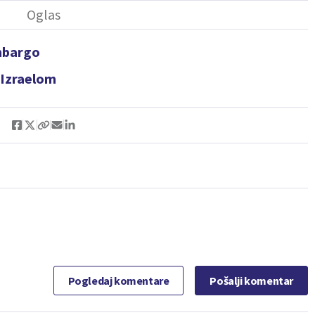
embargo
a Izraelom
Pogledaj komentare
Pošalji komentar