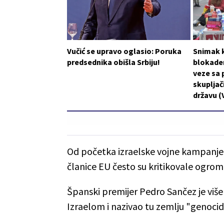
Vučić se upravo oglasio: Poruka
Snimak k
predsednika obišla Srbiju!
blokader
veze sa 
skupljači
državu (
Od početka izraelske vojne kampanje
članice EU često su kritikovale ogroma
Španski premijer Pedro Sančez je viš
Izraelom i nazivao tu zemlju "genoc