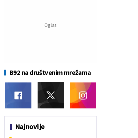
B92 na društvenim mrežama
Najnovije