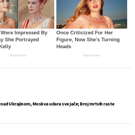
s Were Impressed By
Once Criticized For Her
y She Portrayed
Figure, Now She's Turning
Kelly
Heads
Brainberries
Brainberries
e nad Ukrajinom, Moskva udara sve jače; Broj mrtvih raste