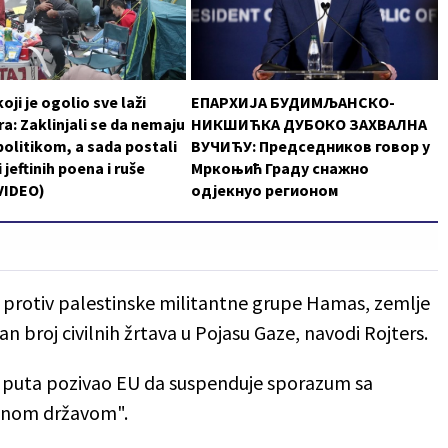
oji je ogolio sve laži
ЕПАРХИЈА БУДИМЉАНСКО-
a: Zaklinjali se da nemaju
НИКШИЋКА ДУБОКО ЗАХВАЛНА
politikom, a sada postali
ВУЧИЋУ: Председников говор у
 jeftinih poena i ruše
Мркоњић Граду снажно
VIDEO)
одјекнуо регионом
 protiv palestinske militantne grupe Hamas, zemlje
n broj civilnih žrtava u Pojasu Gaze, navodi Rojters.
e puta pozivao EU da suspenduje sporazum sa
idnom državom".