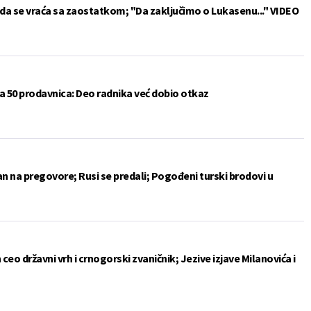
da se vraća sa zaostatkom; "Da zaključimo o Lukasenu..." VIDEO
a 50 prodavnica: Deo radnika već dobio otkaz
an na pregovore; Rusi se predali; Pogođeni turski brodovi u
ceo državni vrh i crnogorski zvaničnik; Jezive izjave Milanovića i