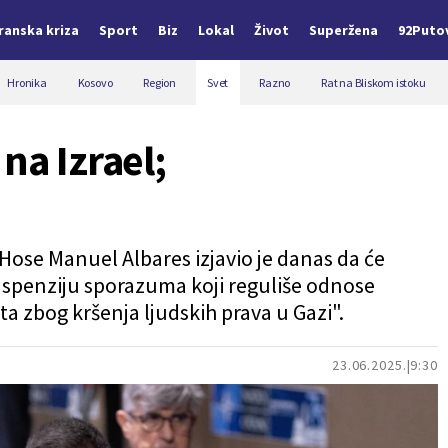
Iranska kriza
Sport
Biz
Lokal
Život
Superžena
92Puto
Hronika
Kosovo
Region
Svet
Razno
Rat na Bliskom istoku
na Izrael;
Hose Manuel Albares izjavio je danas da će
suspenziju sporazuma koji reguliše odnose
ta zbog kršenja ljudskih prava u Gazi".
23.06.2025.
9:30