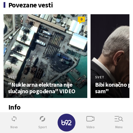
Povezane vesti
0
SVET
SVET
"Nuklearna elektrana nije
Bibi konačno pr
slučajno pogođena" VIDEO
sam"
Info
✕
0
Novo
Sport
Video
Menu