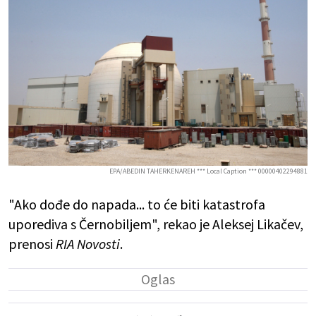
EPA/ABEDIN TAHERKENAREH *** Local Caption *** 00000402294881
"Ako dođe do napada... to će biti katastrofa
uporediva s Černobiljem", rekao je Aleksej Likačev,
prenosi
RIA Novosti
.