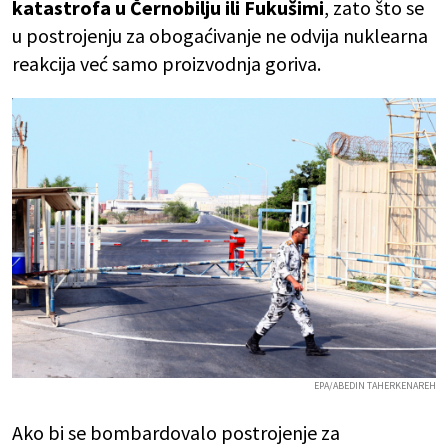
katastrofa u Černobilju ili Fukušimi
, zato što se
u postrojenju za obogaćivanje ne odvija nuklearna
reakcija već samo proizvodnja goriva.
EPA/ABEDIN TAHERKENAREH
Ako bi se bombardovalo postrojenje za