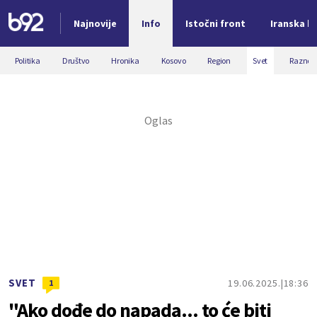
Najnovije
Info
Istočni front
Iranska kr
Nova vest
Politika
Društvo
Hronika
Kosovo
Region
Svet
Razno
SVET
19.06.2025.
18:36
1
"Ako dođe do napada... to će biti