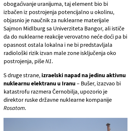
obogaćivanje uranijuma, taj element bio bi
izbačen iz postrojenja potencijalno u okolinu,
objasnio je naučnik za nuklearne materijale
Sajmon Midlburg sa Univerziteta Bangor, ali ističe
da do nuklearne reakcije verovatno neće doći pa bi
opasnost ostala lokalna i ne bi predstavljala
radiološki rizik izvan male zone isključenja oko
postrojenja, piše
N1
.
S druge strane,
izraelski napad na jedinu aktivnu
nuklearnu elektranu u Iranu
– Bušer, izazvao bi
katastrofu razmera Černobilja, upozorio je
direktor ruske državne nuklearne kompanije
Rosatom
.