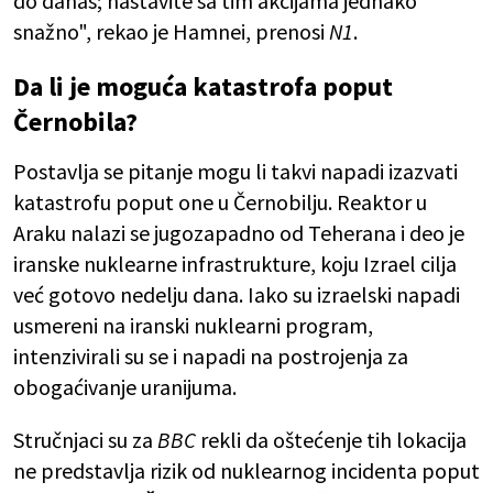
do danas; nastavite sa tim akcijama jednako
snažno", rekao je Hamnei, prenosi
N1
.
Da li je moguća katastrofa poput
Černobila?
Postavlja se pitanje mogu li takvi napadi izazvati
katastrofu poput one u Černobilju. Reaktor u
Araku nalazi se jugozapadno od Teherana i deo je
iranske nuklearne infrastrukture, koju Izrael cilja
već gotovo nedelju dana. Iako su izraelski napadi
usmereni na iranski nuklearni program,
intenzivirali su se i napadi na postrojenja za
obogaćivanje uranijuma.
Stručnjaci su za
BBC
rekli da oštećenje tih lokacija
ne predstavlja rizik od nuklearnog incidenta poput