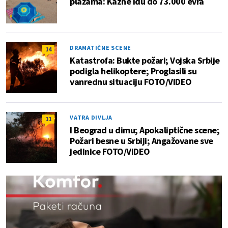
plažama: Kazne idu do 73.000 evra
DRAMATIČNE SCENE
14
Katastrofa: Bukte požari; Vojska Srbije
podigla helikoptere; Proglasili su
vanrednu situaciju FOTO/VIDEO
VATRA DIVLJA
11
I Beograd u dimu; Apokaliptične scene;
Požari besne u Srbiji; Angažovane sve
jedinice FOTO/VIDEO