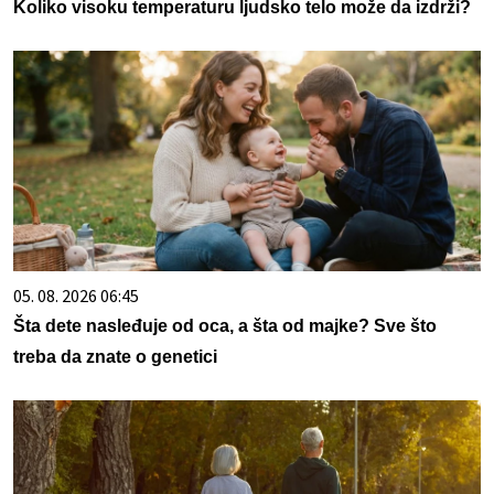
Koliko visoku temperaturu ljudsko telo može da izdrži?
05. 08. 2026 06:45
Šta dete nasleđuje od oca, a šta od majke? Sve što
treba da znate o genetici