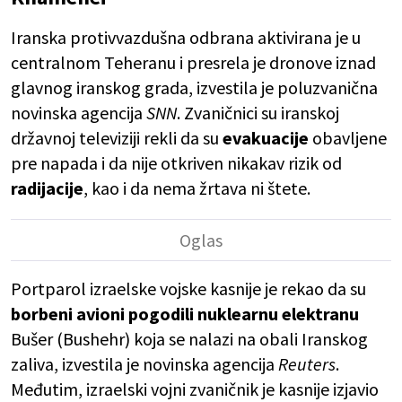
Iranska protivvazdušna odbrana aktivirana je u
centralnom Teheranu i presrela je dronove iznad
glavnog iranskog grada, izvestila je poluzvanična
novinska agencija
SNN
. Zvaničnici su iranskoj
državnoj televiziji rekli da su
evakuacije
obavljene
pre napada i da nije otkriven nikakav rizik od
radijacije
, kao i da nema žrtava ni štete.
Portparol izraelske vojske kasnije je rekao da su
borbeni avioni pogodili nuklearnu elektranu
Bušer (Bushehr) koja se nalazi na obali Iranskog
zaliva, izvestila je novinska agencija
Reuters
.
Međutim, izraelski vojni zvaničnik je kasnije izjavio