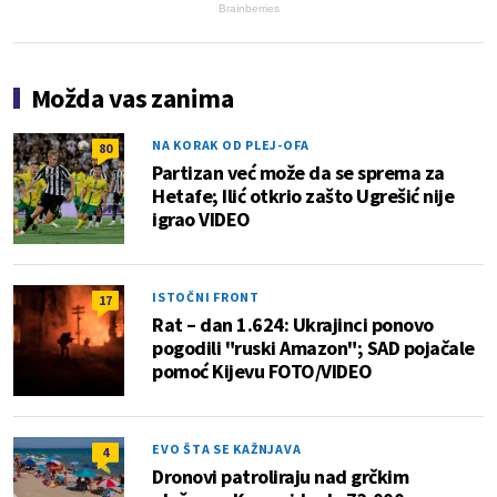
Brainberries
Možda vas zanima
NA KORAK OD PLEJ-OFA
80
Partizan već može da se sprema za
Hetafe; Ilić otkrio zašto Ugrešić nije
igrao VIDEO
ISTOČNI FRONT
17
Rat – dan 1.624: Ukrajinci ponovo
pogodili "ruski Amazon"; SAD pojačale
pomoć Kijevu FOTO/VIDEO
EVO ŠTA SE KAŽNJAVA
4
Dronovi patroliraju nad grčkim