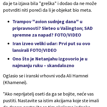
da je ta izjava bila "greška" i dodao da ne može
potvrditi niti poreći da li je objekat bio meta.
Trampov "avion sudnjeg dana" u
pripravnosti? Sleteo u Vašington; SAD
spremne za napad? FOTO/VIDEO
Iran izveo veliki udar: Prvi put su ovo
lansirali FOTO/VIDEO
Ono što je Netanjahu izgovorio je u
najmanju ruku – skandalozno
Oglasio se i iranski vrhovni vođa Ali Hamnei
(Khamenei).
"Ako neprijatelj oseti da ga se bojite, neće vas
pustiti. Nastavite sa istim akcijama koje ste imali