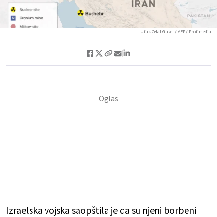
Ufuk Celal Guzel / AFP / Profimedia
Izraelska vojska saopštila je da su njeni borbeni