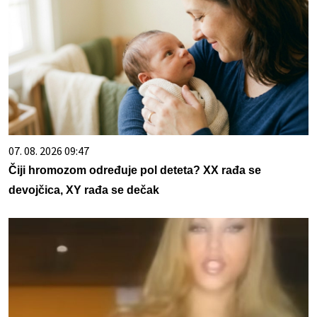
07. 08. 2026 09:47
Čiji hromozom određuje pol deteta? XX rađa se
devojčica, XY rađa se dečak