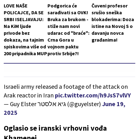
LOVE NAŠE
Podgorica će
Čuveni profesor
POLICAJCE, DA SE
sarađivati sa OVK!
srušio sneška
SRBI ISELJAVAJU:
Bruka za brukom -
blokaderima: Doza
Na KiM ljude
stiže nam novi
istine na Novoj S o
privode bez
udarac od "braće":
davanju novca
dokaza, na tajnim
Crna Gora u
građanima!
spiskovima više od
vojnom paktu
200 pripadnika MUP
protiv Srbije?!
Israeli army released a footage of the attack on
Arak reactor in Iran
pic.twitter.com/h9JsS7vlVY
— Guy Elster גיא אלסטר (@guyelster)
June 19,
2025
Oglasio se iranski vrhovni vođa
Khamenei