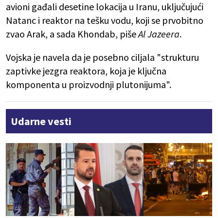
avioni gađali desetine lokacija u Iranu, uključujući
Natanc i reaktor na tešku vodu, koji se prvobitno
zvao Arak, a sada Khondab, piše
Al Jazeera
.
Vojska je navela da je posebno ciljala "strukturu
zaptivke jezgra reaktora, koja je ključna
komponenta u proizvodnji plutonijuma".
Udarne vesti