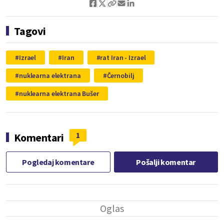
Tagovi
Izrael
Iran
rat Iran - Izrael
nuklearna elektrana
Černobilj
nuklearna elektrana Bušer
1
Komentari
Pogledaj komentare
Pošalji komentar