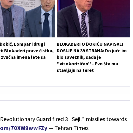
 Đokić, Lompar i drugi
BLOKADERI O ĐOKIĆU NAPISALI
i: Blokaderi prave čistku,
DOSIJE NA 39 STRANA: Do juče im
 zvučna imena lete sa
bio saveznik, sada je
''visokorizičan'' - Evo šta mu
stavljaju na teret
Revolutionary Guard fired 3 "Sejil" missiles towards
r.com/70XW9wwFZy
— Tehran Times