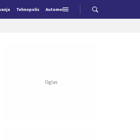
vanja
Tehnopolis
Automobili