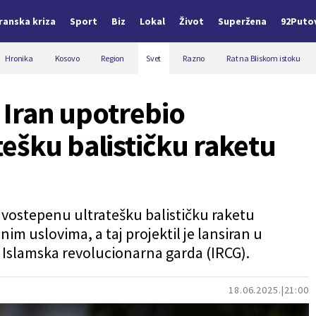
Iranska kriza
Sport
Biz
Lokal
Život
Superžena
92Puto
Hronika
Kosovo
Region
Svet
Razno
Rat na Bliskom istoku
: Iran upotrebio
ešku balističku raketu
 dvostepenu ultratešku balističku raketu
im uslovima, a taj projektil je lansiran u
ka Islamska revolucionarna garda (IRCG).
18.06.2025.
21:00