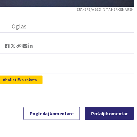
EPA-EFE/ABEDIN TAHERKENAREH
balistička raketa
Pogledaj komentare
Pošalji komentar