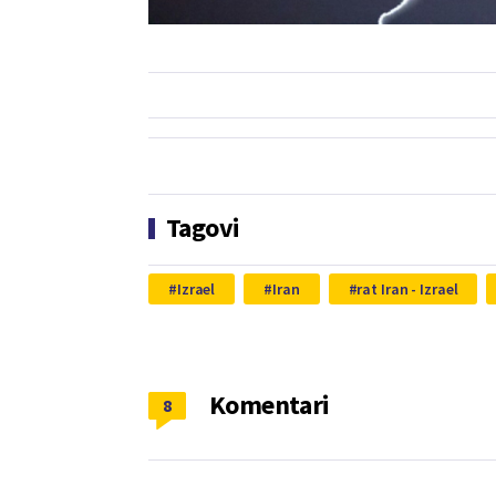
Tagovi
Izrael
Iran
rat Iran - Izrael
Komentari
8