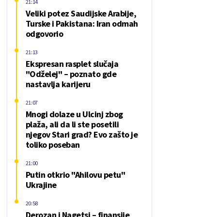
21:14
Veliki potez Saudijske Arabije,
Turske i Pakistana: Iran odmah
odgovorio
21:13
Ekspresan rasplet slučaja
"Odželej" – poznato gde
nastavlja karijeru
21:07
Mnogi dolaze u Ulcinj zbog
plaža, ali da li ste posetili
njegov Stari grad? Evo zašto je
toliko poseban
21:00
Putin otkrio "Ahilovu petu"
Ukrajine
20:58
Derozan i Nagetsi – finansije