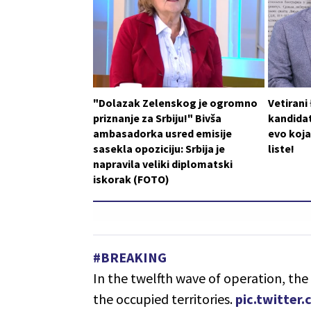
"Dolazak Zelenskog je ogromno
Vetirani
priznanje za Srbiju!" Bivša
kandidat
ambasadorka usred emisije
evo koja
sasekla opoziciju: Srbija je
liste!
napravila veliki diplomatski
iskorak (FOTO)
#BREAKING
In the twelfth wave of operation, the 
the occupied territories.
pic.twitte