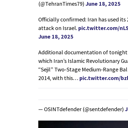
(@TehranTimes79)
June 18, 2025
Officially confirmed: Iran has used its
attack on Israel.
pic.twitter.com/nL
June 18, 2025
Additional documentation of tonight’s 
which Iran’s Islamic Revolutionary Gu
“Sejil” Two-Stage Medium-Range Ballis
2014, with this…
pic.twitter.com/b
— OSINTdefender (@sentdefender)
J