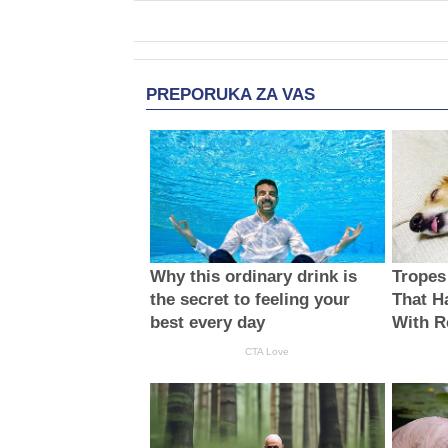
PREPORUKA ZA VAS
Why this ordinary drink is
Tropes
the secret to feeling your
That H
best every day
With R
CTA Love