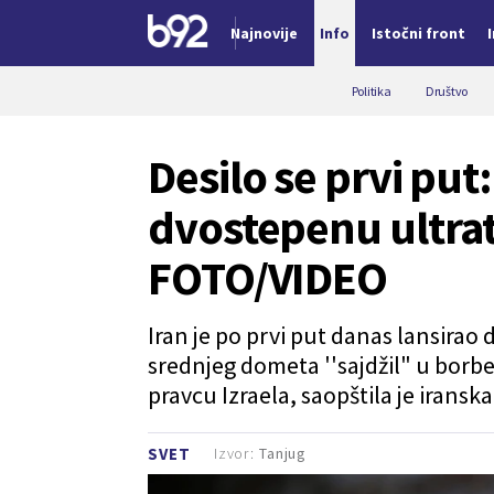
Najnovije
Info
Istočni front
Nova vest
Politika
Društvo
Desilo se prvi put
dvostepenu ultrat
FOTO/VIDEO
Iran je po prvi put danas lansirao
srednjeg dometa ''sajdžil" u borben
pravcu Izraela, saopštila je irans
Izvor:
Tanjug
SVET