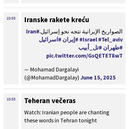
Iranske rakete kreću
23:55
#Iran
الصواريخ الإيرانية تتجه نحو إسرائيل.
#اسرائيل
#إيران
#Israel
#Tel_aviv
#طهران
#تل_أبيب
pic.twitter.com/GsQETET8wT
— Mohamad Dargalayi
(@MohamadDargalay)
June 15, 2025
Teheran večeras
23:55
Watch: Iranian people are chanting
these words in Tehran tonight