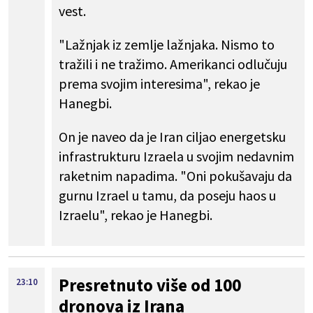
vest.
"Lažnjak iz zemlje lažnjaka. Nismo to
tražili i ne tražimo. Amerikanci odlučuju
prema svojim interesima", rekao je
Hanegbi.
On je naveo da je Iran ciljao energetsku
infrastrukturu Izraela u svojim nedavnim
raketnim napadima. "Oni pokušavaju da
gurnu Izrael u tamu, da poseju haos u
Izraelu", rekao je Hanegbi.
Presretnuto više od 100
23:10
dronova iz Irana