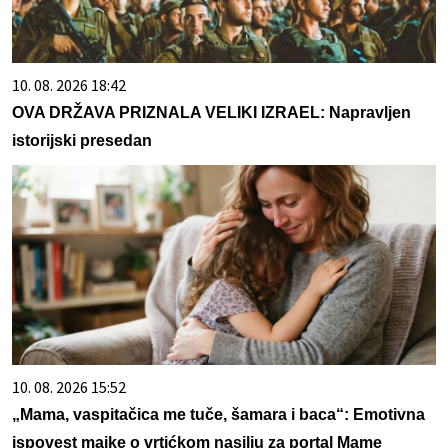
10. 08. 2026 18:42
OVA DRŽAVA PRIZNALA VELIKI IZRAEL: Napravljen
istorijski presedan
10. 08. 2026 15:52
„Mama, vaspitačica me tuče, šamara i baca“: Emotivna
ispovest majke o vrtićkom nasilju za portal Mame