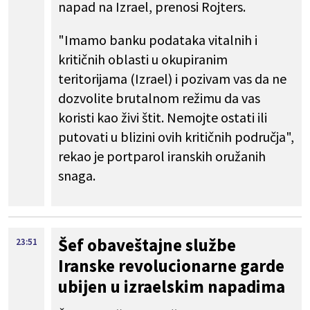
napad na Izrael, prenosi Rojters.
"Imamo banku podataka vitalnih i
kritičnih oblasti u okupiranim
teritorijama (Izrael) i pozivam vas da ne
dozvolite brutalnom režimu da vas
koristi kao živi štit. Nemojte ostati ili
putovati u blizini ovih kritičnih područja",
rekao je portparol iranskih oružanih
snaga.
Šef obaveštajne službe
23:51
Iranske revolucionarne garde
ubijen u izraelskim napadima