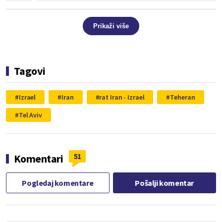
Prikaži više
Tagovi
Izrael
Iran
rat Iran - Izrael
Teheran
Tel Aviv
51
Komentari
Pogledaj komentare
Pošalji komentar