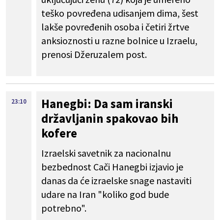
teško povređena udisanjem dima, šest
lakše povređenih osoba i četiri žrtve
anksioznosti u razne bolnice u Izraelu,
prenosi Džeruzalem post.
Hanegbi: Da sam iranski
23:10
državljanin spakovao bih
kofere
Izraelski savetnik za nacionalnu
bezbednost Cači Hanegbi izjavio je
danas da će izraelske snage nastaviti
udare na Iran "koliko god bude
potrebno".