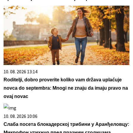
10. 08. 2026 13:14
Roditelji, dobro proverite koliko vam država uplaćuje
novca do septembra: Mnogi ne znaju da imaju pravo na
ovaj novac
10. 08. 2026 10:06
Слаба посета блокадерској трибини у Аранђеловцу:
Микрофон утихнуо пред празним столицама