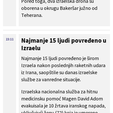
Pored toga, dva izraelska drona su
oborena u okrugu Bakeršar južno od
Teherana.
Najmanje 15 ljudi povređeno u
23:11
Izraelu
Najmanje 15 ljudi povređeno je širom
Izraela nakon poslednjih raketnih udara
iz Irana, saopštile su danas izraelske
službe za vanredne situacije.
Izraelska nacionalna služba za hitnu
medicinsku pomoć Magen David Adom
evakuisala je 10 žrtava iranskog napada,
uključujući ženu (72) koja je umereno