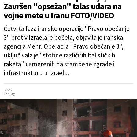
Završen "opsežan" talas udara na
vojne mete u Iranu FOTO/VIDEO
Četvrta faza iranske operacije "Pravo obećanje
3" protiv Izraela je počela, objavila je iranska
agencija Mehr. Operacija "Pravo obećanje 3",
uključivala je "stotine različitih balističkih
raketa" usmerenih na stambene zgrade i
infrastrukturu u Izraelu.
Izvor:
Tanjug