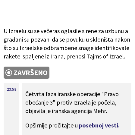
U Izraelu su se večeras oglasile sirene za uzbunu a
građani su pozvani da se povuku u skloništa nakon
što su Izraelske odbrambene snage identifikovale
rakete ispaljene iz Irana, prenosi Tajms of Izrael.
ZAVRŠENO
23:58
Četvrta faza iranske operacije "Pravo
obećanje 3" protiv Izraela je počela,
objavila je iranska agencija Mehr.
Opširnije pročitajte u
posebnoj vesti.