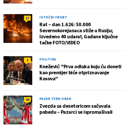
ISTOČNI FRONT
17
Rat – dan 1.626: 50.000
Severnokorejanaca stiže u Rusiju;
Izvedeno 40 udara!; Gađane ključne
tačke FOTO/VIDEO
POLITIKA
3
Knežević: "Prva odluka koju ću doneti
kao premijer biće otpriznavanje
Kosova"
PAZAR TVRD ORAH
49
Zvezda sa desetoricom sačuvala
pobedu – Pazarci se ispromašivali