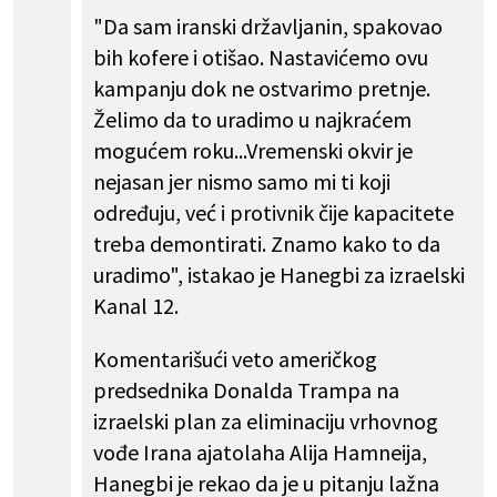
"Da sam iranski državljanin, spakovao
bih kofere i otišao. Nastavićemo ovu
kampanju dok ne ostvarimo pretnje.
Želimo da to uradimo u najkraćem
mogućem roku...Vremenski okvir je
nejasan jer nismo samo mi ti koji
određuju, već i protivnik čije kapacitete
treba demontirati. Znamo kako to da
uradimo", istakao je Hanegbi za izraelski
Kanal 12.
Komentarišući veto američkog
predsednika Donalda Trampa na
izraelski plan za eliminaciju vrhovnog
vođe Irana ajatolaha Alija Hamneija,
Hanegbi je rekao da je u pitanju lažna