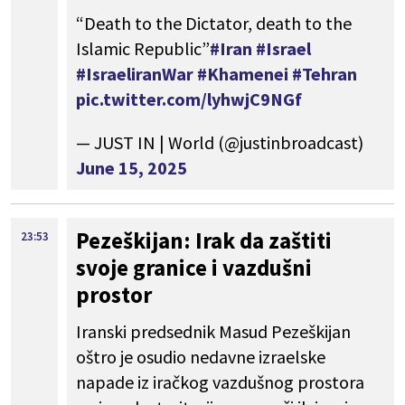
“Death to the Dictator, death to the
Islamic Republic”
#Iran
#Israel
#IsraeliranWar
#Khamenei
#Tehran
pic.twitter.com/lyhwjC9NGf
— JUST IN | World (@justinbroadcast)
June 15, 2025
Pezeškijan: Irak da zaštiti
23:53
svoje granice i vazdušni
prostor
Iranski predsednik Masud Pezeškijan
oštro je osudio nedavne izraelske
napade iz iračkog vazdušnog prostora