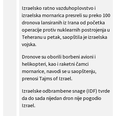
Izraelsko ratno vazduhoplovstvo i
izraelska mornarica presreli su preko 100
dronova lansiranih iz Irana od početka
operacije protiv nuklearnih postrojenja u
Teheranu u petak, saopštila je izraelska
vojska.
Dronove su oborili borbeni avioni i
helikopteri, kao i raketni čamci
mornarice, navodi se u saopštenju,
prenosi Tajms of Izrael.
Izraelske odbrambene snage (IDF) tvrde
da do sada nijedan dron nije pogodio
Izrael.