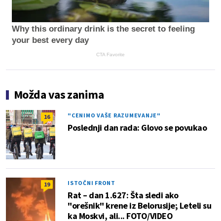
Why this ordinary drink is the secret to feeling
your best every day
CTA Favorite
Možda vas zanima
"CENIMO VAŠE RAZUMEVANJE"
16
Poslednji dan rada: Glovo se povukao
ISTOČNI FRONT
19
Rat – dan 1.627: Šta sledi ako
"orešnik" krene iz Belorusije; Leteli su
ka Moskvi, ali... FOTO/VIDEO