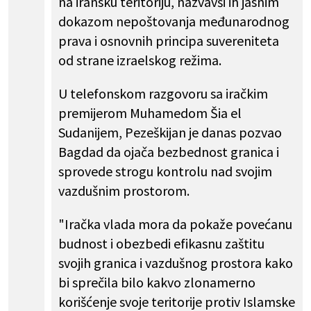
na iransku teritoriju, nazvavši ih jasnim
dokazom nepoštovanja međunarodnog
prava i osnovnih principa suvereniteta
od strane izraelskog režima.
U telefonskom razgovoru sa iračkim
premijerom Muhamedom Šia el
Sudanijem, Pezeškijan je danas pozvao
Bagdad da ojača bezbednost granica i
sprovede strogu kontrolu nad svojim
vazdušnim prostorom.
"Iračka vlada mora da pokaže povećanu
budnost i obezbedi efikasnu zaštitu
svojih granica i vazdušnog prostora kako
bi sprečila bilo kakvo zlonamerno
korišćenje svoje teritorije protiv Islamske