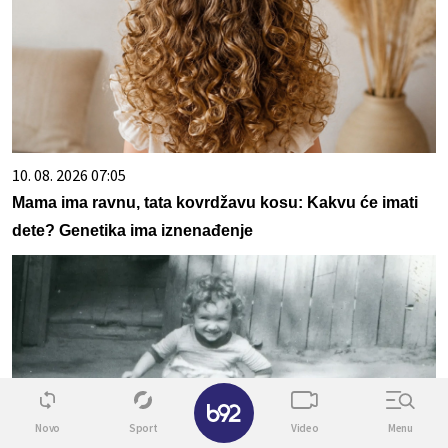
10. 08. 2026 07:05
Mama ima ravnu, tata kovrdžavu kosu: Kakvu će imati
dete? Genetika ima iznenađenje
✕
Novo
Sport
Video
Menu