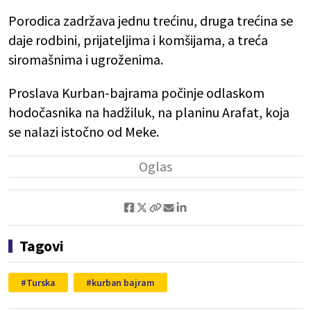
Porodica zadržava jednu trećinu, druga trećina se
daje rodbini, prijateljima i komšijama, a treća
siromašnima i ugroženima.
Proslava Kurban-bajrama počinje odlaskom
hodočasnika na hadžiluk, na planinu Arafat, koja
se nalazi istočno od Meke.
Tagovi
Turska
kurban bajram