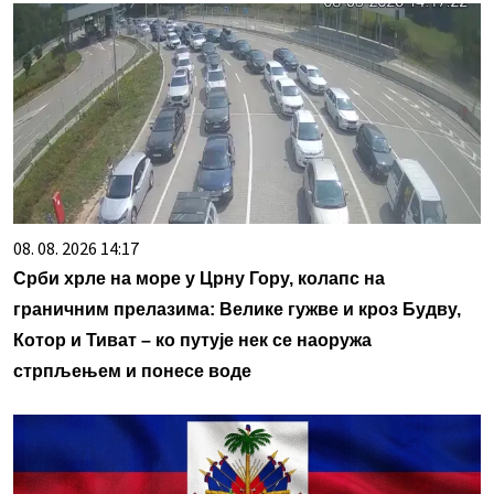
08. 08. 2026 14:17
Срби хрле на море у Црну Гору, колапс на
граничним прелазима: Велике гужве и кроз Будву,
Котор и Тиват – ко путује нек се наоружа
стрпљењем и понесе воде