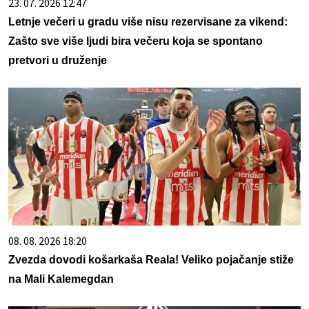
23. 07. 2026 12:47
Letnje večeri u gradu više nisu rezervisane za vikend:
Zašto sve više ljudi bira večeru koja se spontano
pretvori u druženje
08. 08. 2026 18:20
Zvezda dovodi košarkaša Reala! Veliko pojačanje stiže
na Mali Kalemegdan