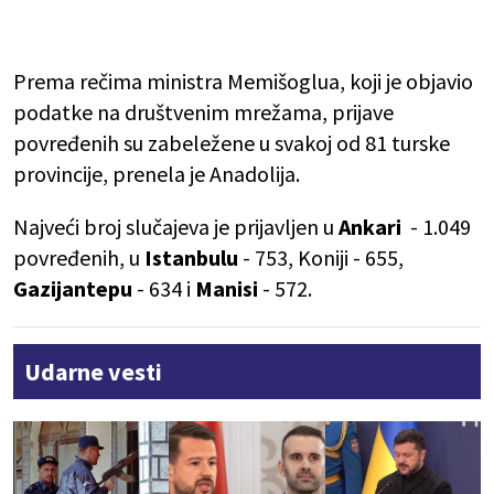
Prema rečima ministra Memišoglua, koji je objavio
podatke na društvenim mrežama, prijave
povređenih su zabeležene u svakoj od 81 turske
provincije, prenela je Anadolija.
Najveći broj slučajeva je prijavljen u
Ankari
- 1.049
povređenih, u
Istanbulu
- 753, Koniji - 655,
Gazijantepu
- 634 i
Manisi
- 572.
Udarne vesti