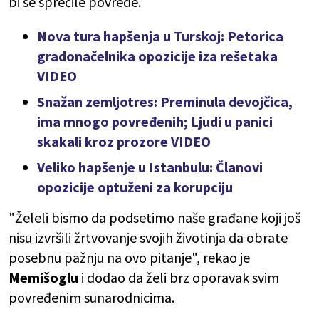
bi se sprečile povrede.
Nova tura hapšenja u Turskoj: Petorica
gradonačelnika opozicije iza rešetaka
VIDEO
Snažan zemljotres: Preminula devojčica,
ima mnogo povređenih; Ljudi u panici
skakali kroz prozore VIDEO
Veliko hapšenje u Istanbulu: Članovi
opozicije optuženi za korupciju
"Želeli bismo da podsetimo naše građane koji još
nisu izvršili žrtvovanje svojih životinja da obrate
posebnu pažnju na ovo pitanje", rekao je
Memišoglu
i dodao da želi brz oporavak svim
povređenim sunarodnicima.