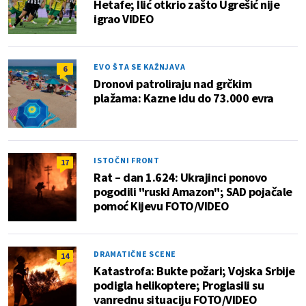
Hetafe; Ilić otkrio zašto Ugrešić nije
igrao VIDEO
EVO ŠTA SE KAŽNJAVA
6
Dronovi patroliraju nad grčkim
plažama: Kazne idu do 73.000 evra
ISTOČNI FRONT
17
Rat – dan 1.624: Ukrajinci ponovo
pogodili "ruski Amazon"; SAD pojačale
pomoć Kijevu FOTO/VIDEO
DRAMATIČNE SCENE
14
Katastrofa: Bukte požari; Vojska Srbije
podigla helikoptere; Proglasili su
vanrednu situaciju FOTO/VIDEO