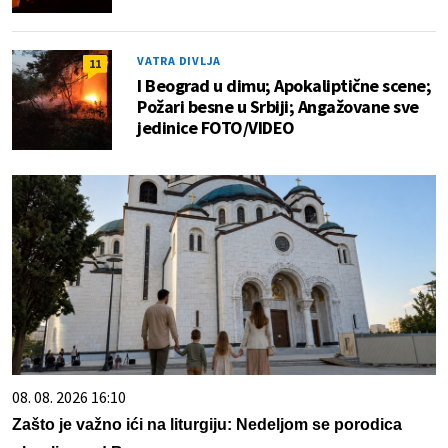
VATRA DIVLJA
11
I Beograd u dimu; Apokaliptične scene;
Požari besne u Srbiji; Angažovane sve
jedinice FOTO/VIDEO
08. 08. 2026 16:10
Zašto je važno ići na liturgiju: Nedeljom se porodica