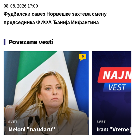
08. 08. 2026 17:00
Фудбалски савез Норвешке захтева смену
председника ФИФА Ђанија Инфантина
Povezane vesti
0
SVET
SVET
Meloni "na udaru"
Iran: "Vreme j