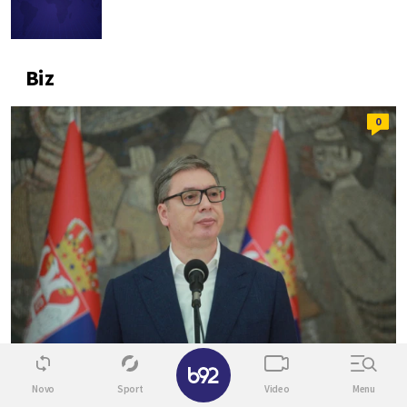
Biz
0
✕
BEOGRAD NA VODI
Novo
Sport
Video
Menu
Vučić obilazi radove na rekonstrukciji Starog