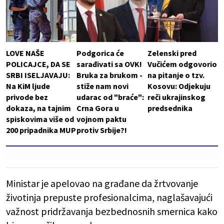
LOVE NAŠE
Podgorica će
Zelenski pred
POLICAJCE, DA SE
sarađivati sa OVK!
Vučićem odgovorio
SRBI ISELJAVAJU:
Bruka za brukom -
na pitanje o tzv.
Na KiM ljude
stiže nam novi
Kosovu: Odjekuju
privode bez
udarac od "braće":
reči ukrajinskog
dokaza, na tajnim
Crna Gora u
predsednika
spiskovima više od
vojnom paktu
200 pripadnika MUP
protiv Srbije?!
Ministar je apelovao na građane da žrtvovanje
životinja prepuste profesionalcima, naglašavajući
važnost pridržavanja bezbednosnih smernica kako