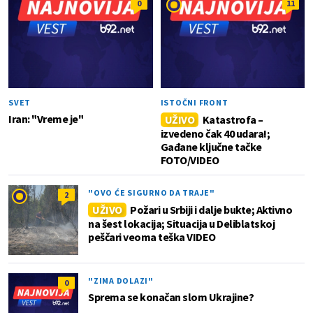
0
11
SVET
ISTOČNI FRONT
Iran: "Vreme je"
UŽIVO
Katastrofa –
izvedeno čak 40 udara!;
Gađane ključne tačke
FOTO/VIDEO
"OVO ĆE SIGURNO DA TRAJE"
2
UŽIVO
Požari u Srbiji i dalje bukte; Aktivno
na šest lokacija; Situacija u Deliblatskoj
peščari veoma teška VIDEO
"ZIMA DOLAZI"
0
Sprema se konačan slom Ukrajine?