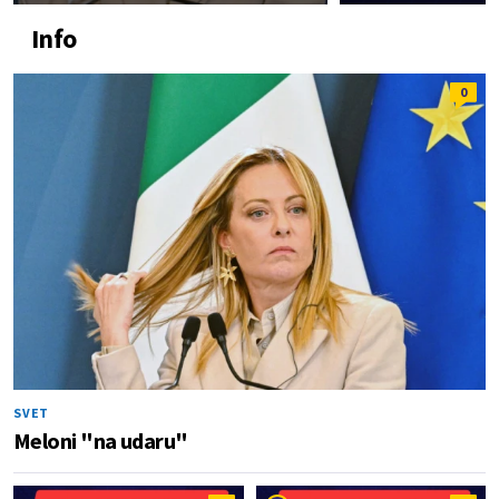
Info
0
SVET
Meloni "na udaru"