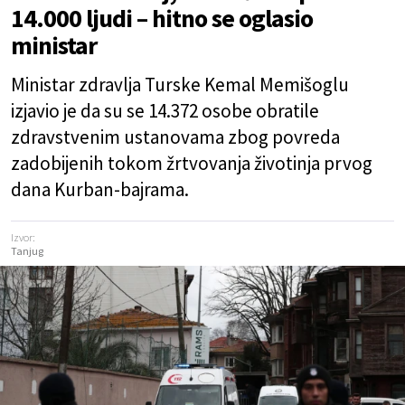
14.000 ljudi – hitno se oglasio
ministar
Ministar zdravlja Turske Kemal Memišoglu
izjavio je da su se 14.372 osobe obratile
zdravstvenim ustanovama zbog povreda
zadobijenih tokom žrtvovanja životinja prvog
dana Kurban-bajrama.
Izvor:
Tanjug