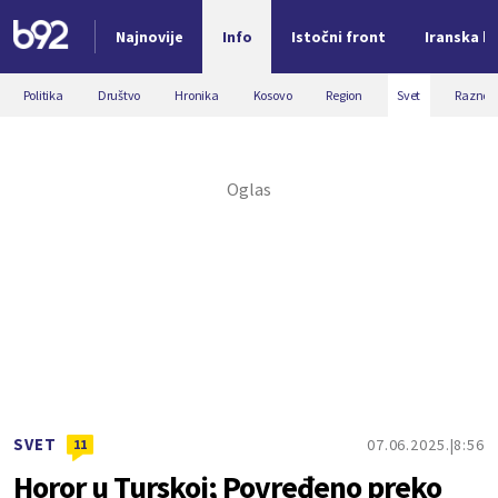
Najnovije
Info
Istočni front
Iranska kr
Nova vest
Politika
Društvo
Hronika
Kosovo
Region
Svet
Razno
SVET
07.06.2025.
8:56
11
Horor u Turskoj; Povređeno preko