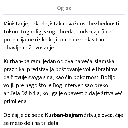
Ministar je, takođe, istakao važnost bezbednosti
tokom tog religijskog obreda, podsećajući na
potencijalne rizike koji prate neadekvatno
obavljeno žrtvovanje.
Kurban-bajram, jedan od dva najveća islamska
praznika, predstavlja poštovanje volje Ibrahima
da žrtvuje svoga sina, kao čin pokornosti Božijoj
volji, pre nego što je Bog intervenisao preko
anđela Džibrila, koji ga je obavestio da je žrtva već
primljena.
Običaj je da se za
Kurban-bajram
žrtvuje ovca, čije
se meso deli na tri dela.