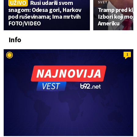
UŽIVO
Rusi udarili svom
SVET
snagom: Odesa gori, Harkov
Tramp pred klj
pod ruševinama; Ima mrtvih
Izbori koji mo
FOTO/VIDEO
Ameriku
Info
1