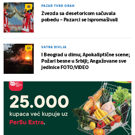
PAZAR TVRD ORAH
45
Zvezda sa desetoricom sačuvala
pobedu – Pazarci se ispromašivali
VATRA DIVLJA
11
I Beograd u dimu; Apokaliptične scene;
Požari besne u Srbiji; Angažovane sve
jedinice FOTO/VIDEO