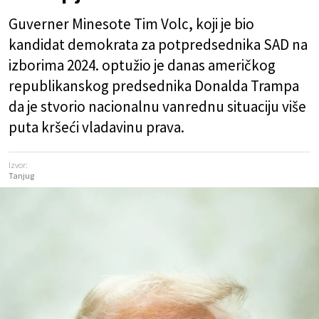
Guverner Minesote Tim Volc, koji je bio
kandidat demokrata za potpredsednika SAD na
izborima 2024. optužio je danas američkog
republikanskog predsednika Donalda Trampa
da je stvorio nacionalnu vanrednu situaciju više
puta kršeći vladavinu prava.
Izvor:
Tanjug