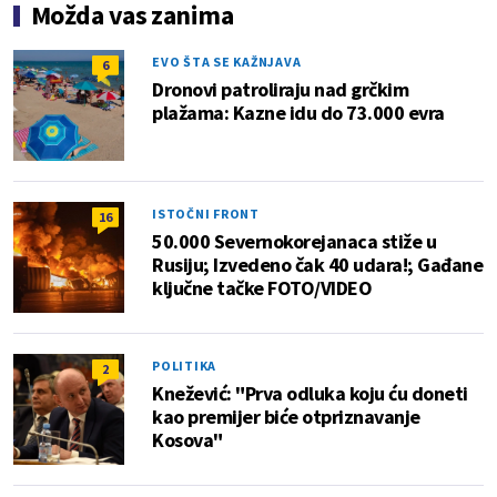
Možda vas zanima
EVO ŠTA SE KAŽNJAVA
6
Dronovi patroliraju nad grčkim
plažama: Kazne idu do 73.000 evra
ISTOČNI FRONT
16
50.000 Severnokorejanaca stiže u
Rusiju; Izvedeno čak 40 udara!; Gađane
ključne tačke FOTO/VIDEO
POLITIKA
2
Knežević: "Prva odluka koju ću doneti
kao premijer biće otpriznavanje
Kosova"