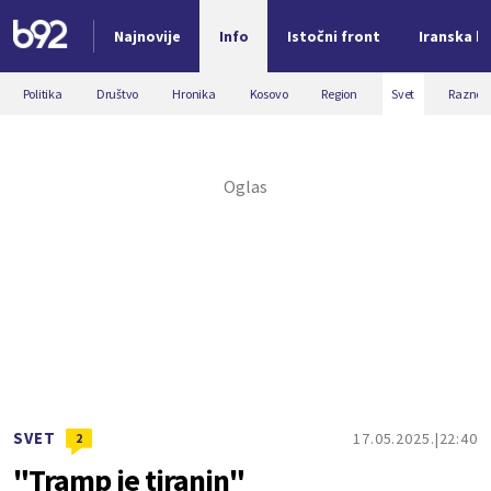
Najnovije
Info
Istočni front
Iranska kr
Nova vest
Politika
Društvo
Hronika
Kosovo
Region
Svet
Razno
SVET
17.05.2025.
22:40
2
"Tramp je tiranin"