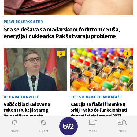
PRAVI ROLERKOSTER
Šta se dešava sa mađarskom forintom? Suša,
energija i nuklearka Pakš stvaraju probleme
2
1
BEOGRAD NA VODI
DO 15 DINARA PO AMBALAŽI
Vučić obilazi radove na
Kaucija za flaše i limenke u
rekonstrukciji Starog
Srbiji: Kako će funkcionisati
železničkog mosta
depozitni sistem od 2027.
godine?
✕
Novo
Sport
Video
Menu
VODOSTAJ MENJA SVE
0