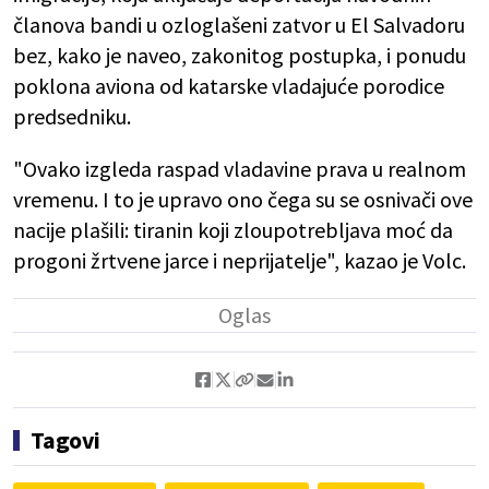
članova bandi u ozloglašeni zatvor u El Salvadoru
bez, kako je naveo, zakonitog postupka, i ponudu
poklona aviona od katarske vladajuće porodice
predsedniku.
"Ovako izgleda raspad vladavine prava u realnom
vremenu. I to je upravo ono čega su se osnivači ove
nacije plašili: tiranin koji zloupotrebljava moć da
progoni žrtvene jarce i neprijatelje", kazao je Volc.
Tagovi