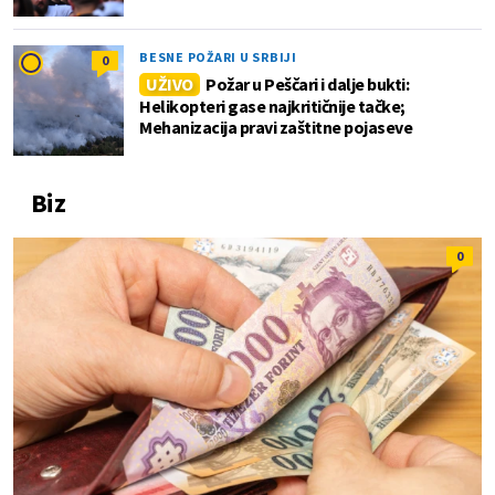
BESNE POŽARI U SRBIJI
0
UŽIVO
Požar u Peščari i dalje bukti:
Helikopteri gase najkritičnije tačke;
Mehanizacija pravi zaštitne pojaseve
Biz
0