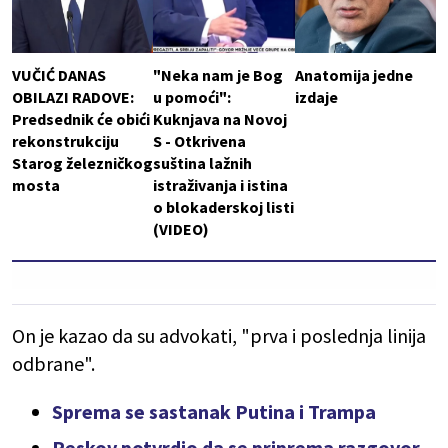
VUČIĆ DANAS
"Neka nam je Bog
Anatomija jedne
OBILAZI RADOVE:
u pomoći":
izdaje
Predsednik će obići
Kuknjava na Novoj
rekonstrukciju
S - Otkrivena
Starog železničkog
suština lažnih
mosta
istraživanja i istina
o blokaderskoj listi
(VIDEO)
On je kazao da su advokati, "prva i poslednja linija
odbrane".
Sprema se sastanak Putina i Trampa
Peskov potvrdio da se priprema razgovor