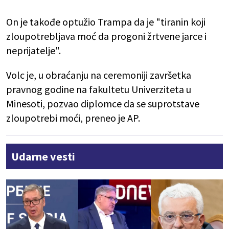
On je takođe optužio Trampa da je "tiranin koji
zloupotrebljava moć da progoni žrtvene jarce i
neprijatelje".
Volc je, u obraćanju na ceremoniji završetka
pravnog godine na fakultetu Univerziteta u
Minesoti, pozvao diplomce da se suprotstave
zloupotrebi moći, preneo je AP.
Udarne vesti