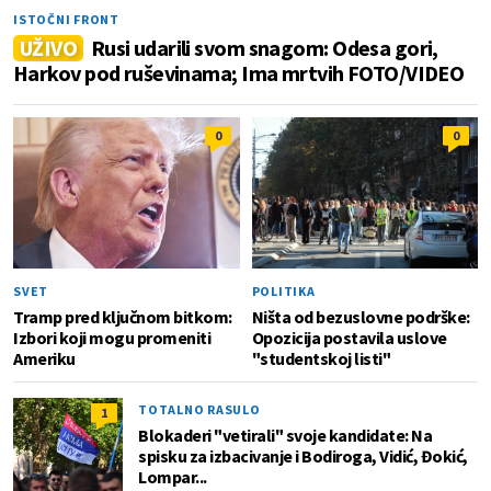
ISTOČNI FRONT
UŽIVO
Rusi udarili svom snagom: Odesa gori,
Harkov pod ruševinama; Ima mrtvih FOTO/VIDEO
0
0
SVET
POLITIKA
Tramp pred ključnom bitkom:
Ništa od bezuslovne podrške:
Izbori koji mogu promeniti
Opozicija postavila uslove
Ameriku
"studentskoj listi"
TOTALNO RASULO
1
Blokaderi "vetirali" svoje kandidate: Na
spisku za izbacivanje i Bodiroga, Vidić, Đokić,
Lompar...