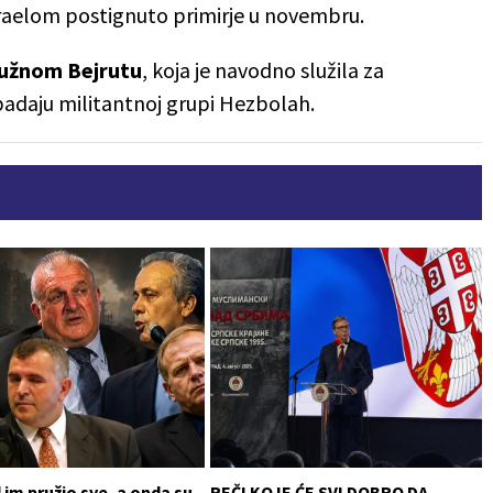
zraelom postignuto primirje u novembru.
 južnom Bejrutu
, koja je navodno služila za
ipadaju militantnoj grupi Hezbolah.
im pružio sve, a onda su
REČI KOJE ĆE SVI DOBRO DA