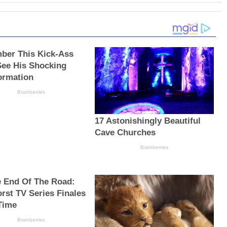
er This Kick-Ass
See His Shocking
ormation
Brainberries
17 Astonishingly Beautiful
Cave Churches
Brainberries
he End Of The Road:
rst TV Series Finales
 Time
Brainberries