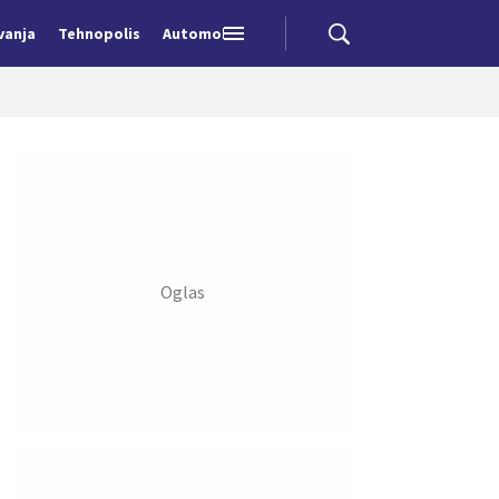
vanja
Tehnopolis
Automobili