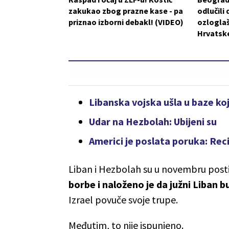
zakukao zbog prazne kase - pa
odlučili 
priznao izborni debakl! (VIDEO)
ozlogla
Hrvatske
Libanska vojska ušla u baze k
Udar na Hezbolah: Ubijeni su
Americi je poslata poruka: Rec
Liban i Hezbolah su u novembru posti
borbe i naloženo je da južni Liban
Izrael povuče svoje trupe.
Međutim, to nije ispunjeno.