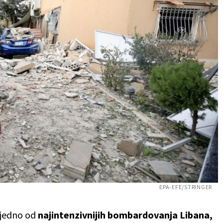
EPA-EFE/STRINGER
 jedno od
najintenzivnijih bombardovanja Libana,