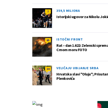
359,5 MILIONA
7
Istorijski ugovor za Nikolu Joki
ISTOČNI FRONT
65
Rat – dan 1.622: Zelenski sprem
Crnom moru FOTO
VELIČAJU UBIJANJE SRBA
14
Hrvatska slavi "Oluju"; Prisutan 
Plenkovića