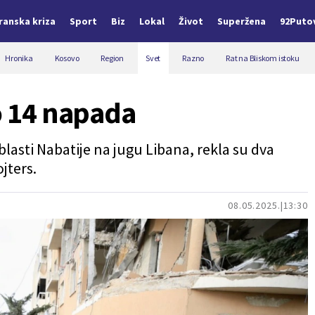
Iranska kriza
Sport
Biz
Lokal
Život
Superžena
92Puto
Hronika
Kosovo
Region
Svet
Razno
Rat na Bliskom istoku
eo 14 napada
oblasti Nabatije na jugu Libana, rekla su dva
jters.
08.05.2025.
13:30