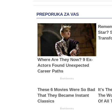
PREPORUKA ZA VAS
Rememb
Star? 
Transf
Where Are They Now? 9 Ex-
Actors Found Unexpected
Career Paths
Brainberries
These 6 Movies Were So Bad
It's T
That They Became Instant
The Wo
Classics
Of All
Brainberries