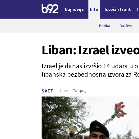
Najnovije
Info
Istočni front
Nova vest
Politika
Društvo
Liban: Izrael izv
Izrael je danas izvršio 14 udara u 
libanska bezbednosna izvora za Ro
Izvor:
Tanjug
SVET