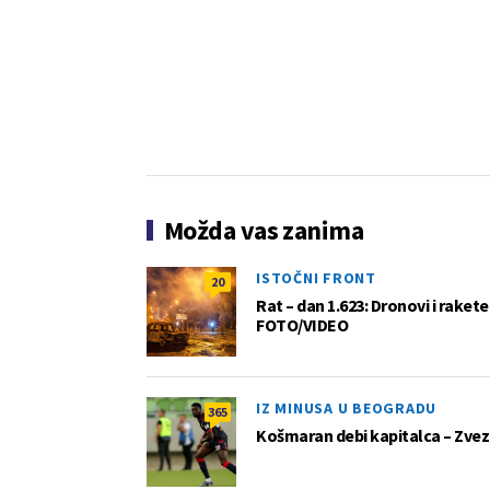
Možda vas zanima
ISTOČNI FRONT
20
Rat – dan 1.623: Dronovi i raket
FOTO/VIDEO
IZ MINUSA U BEOGRADU
365
Košmaran debi kapitalca – Zvez