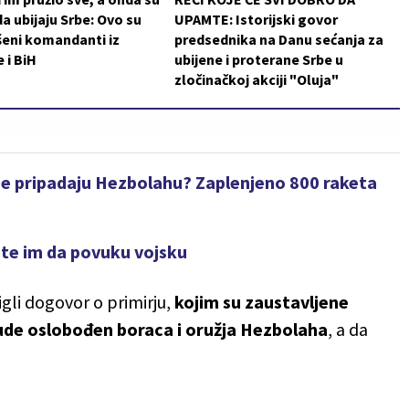
da ubijaju Srbe: Ovo su
UPAMTE: Istorijski govor
šeni komandanti iz
predsednika na Danu sećanja za
 i BiH
ubijene i proterane Srbe u
zločinačkoj akciji "Oluja"
oje pripadaju Hezbolahu? Zaplenjeno 800 raketa
ite im da povuku vojsku
gli dogovor o primirju,
kojim su zaustavljene
 bude oslobođen boraca i oružja Hezbolaha
, a da