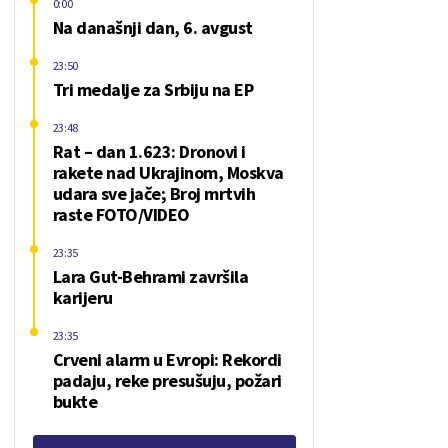
0:00
Na današnji dan, 6. avgust
23:50
Tri medalje za Srbiju na EP
23:48
Rat – dan 1.623: Dronovi i
rakete nad Ukrajinom, Moskva
udara sve jače; Broj mrtvih
raste FOTO/VIDEO
23:35
Lara Gut-Behrami završila
karijeru
23:35
Crveni alarm u Evropi: Rekordi
padaju, reke presušuju, požari
bukte