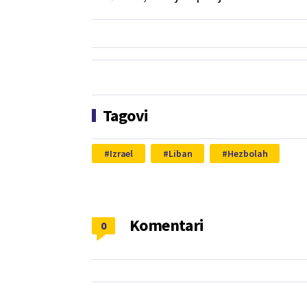
Tagovi
Izrael
Liban
Hezbolah
Komentari
0