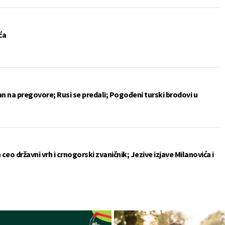
ća
an na pregovore; Rusi se predali; Pogođeni turski brodovi u
ceo državni vrh i crnogorski zvaničnik; Jezive izjave Milanovića i