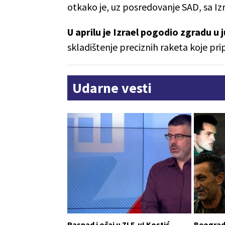
otkako je, uz posredovanje SAD, sa I
U aprilu je Izrael pogodio zgradu u
skladištenje preciznih raketa koje pr
Udarne vesti
Raspad i očaj u ZLF-u! Kostić
Beograd 