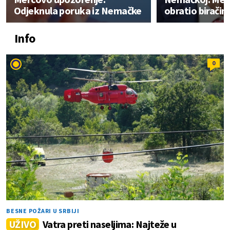
Odjeknula poruka iz Nemačke
obratio birači
Info
0
BESNE POŽARI U SRBIJI
UŽIVO
Vatra preti naseljima: Najteže u