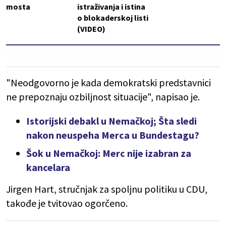
mosta
istraživanja i istina
o blokaderskoj listi
(VIDEO)
"Neodgovorno je kada demokratski predstavnici
ne prepoznaju ozbiljnost situacije", napisao je.
Istorijski debakl u Nemačkoj; Šta sledi
nakon neuspeha Merca u Bundestagu?
Šok u Nemačkoj: Merc nije izabran za
kancelara
Jirgen Hart, stručnjak za spoljnu politiku u CDU,
takođe je tvitovao ogorčeno.