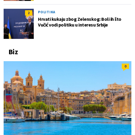
POLITIKA
2
Hrvati kukaju zbog Zelenskog: Boli ih što
Vučić vodi politiku u interesu Srbije
Biz
0