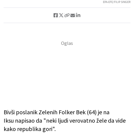
EPA-EFE/FILIP SINGER
Bivši poslanik Zelenih Folker Bek (64) je na
Iksu
napisao da "
neki ljudi verovatno žele da vide
kako republika gori"
.