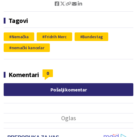
Tagovi
Nemačka
Fridrih Merc
Bundestag
nemački kancelar
0
Komentari
Pošalji komentar