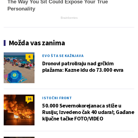
The Way You Sit Could Expose Your True
Personality
Brainberries
Možda vas zanima
EVO ŠTA SE KAŽNJAVA
6
Dronovi patroliraju nad grčkim
plažama: Kazne idu do 73.000 evra
ISTOČNI FRONT
16
50.000 Severnokorejanaca stiže u
Rusiju; Izvedeno čak 40 udara!; Gađane
ključne tačke FOTO/VIDEO