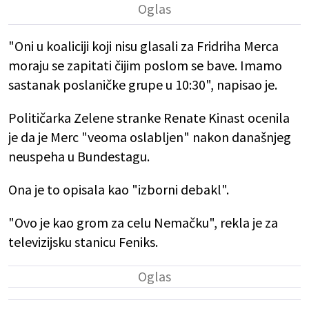
"Oni u koaliciji koji nisu glasali za Fridriha Merca
moraju se zapitati čijim poslom se bave. Imamo
sastanak poslaničke grupe u 10:30", napisao je.
Političarka Zelene stranke Renate Kinast ocenila
je da je Merc "veoma oslabljen" nakon današnjeg
neuspeha u Bundestagu.
Ona je to opisala kao "izborni debakl".
"Ovo je kao grom za celu Nemačku", rekla je za
televizijsku stanicu Feniks.