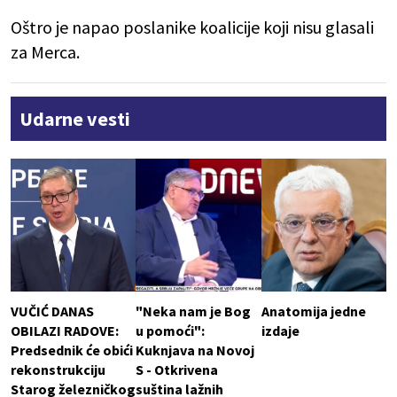
Oštro je napao poslanike koalicije koji nisu glasali
za Merca.
Udarne vesti
VUČIĆ DANAS
"Neka nam je Bog
Anatomija jedne
OBILAZI RADOVE:
u pomoći":
izdaje
Predsednik će obići
Kuknjava na Novoj
rekonstrukciju
S - Otkrivena
Starog železničkog
suština lažnih