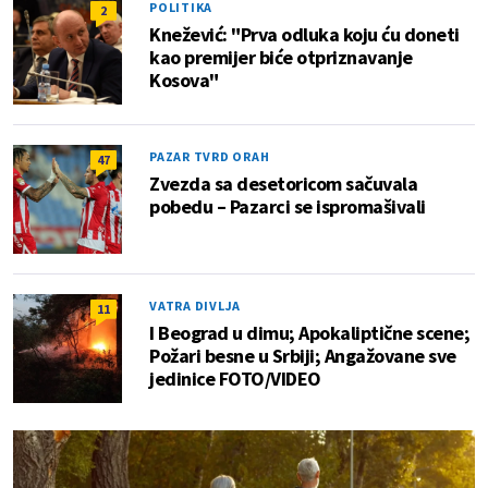
POLITIKA
2
Knežević: "Prva odluka koju ću doneti
kao premijer biće otpriznavanje
Kosova"
PAZAR TVRD ORAH
47
Zvezda sa desetoricom sačuvala
pobedu – Pazarci se ispromašivali
VATRA DIVLJA
11
I Beograd u dimu; Apokaliptične scene;
Požari besne u Srbiji; Angažovane sve
jedinice FOTO/VIDEO