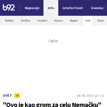
Najnovije
Info
Istočni front
Iranska kr
Nova vest
Politika
Društvo
Hronika
Kosovo
Region
Svet
Razno
SVET
06.05.2025.
11:11
0
"Ovo je kao grom za celu Nemačku"