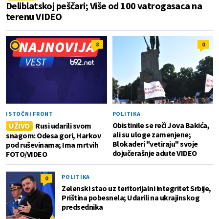
Deliblatskoj peščari; Više od 100 vatrogasaca na
terenu VIDEO
8
0
ISTOČNI FRONT
POLITIKA
Obistinile se reči Jova Bakića,
UŽIVO
Rusi udarili svom
ali su uloge zamenjene;
snagom: Odesa gori, Harkov
Blokaderi "vetiraju" svoje
pod ruševinama; Ima mrtvih
dojučerašnje adute VIDEO
FOTO/VIDEO
POLITIKA
0
Zelenski stao uz teritorijalni integritet Srbije,
Priština pobesnela; Udarili na ukrajinskog
predsednika