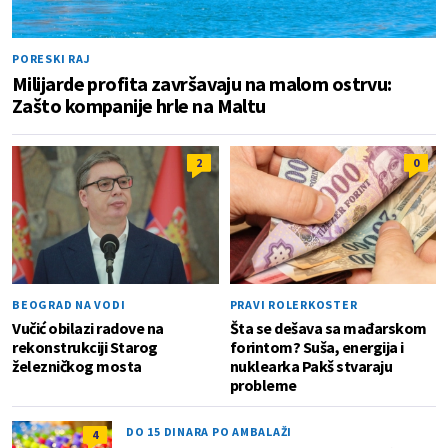
PORESKI RAJ
Milijarde profita završavaju na malom ostrvu:
Zašto kompanije hrle na Maltu
2
0
BEOGRAD NA VODI
PRAVI ROLERKOSTER
Vučić obilazi radove na
Šta se dešava sa mađarskom
rekonstrukciji Starog
forintom? Suša, energija i
železničkog mosta
nuklearka Pakš stvaraju
probleme
DO 15 DINARA PO AMBALAŽI
4