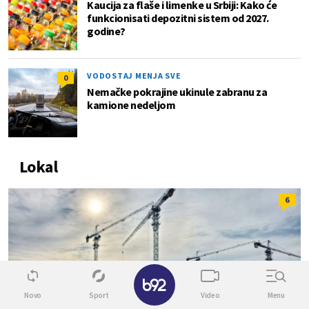
Kaucija za flaše i limenke u Srbiji: Kako će
funkcionisati depozitni sistem od 2027.
godine?
VODOSTAJ MENJA SVE
0
Nemačke pokrajine ukinule zabranu za
kamione nedeljom
Lokal
6
✕
Novo
Sport
Video
Menu