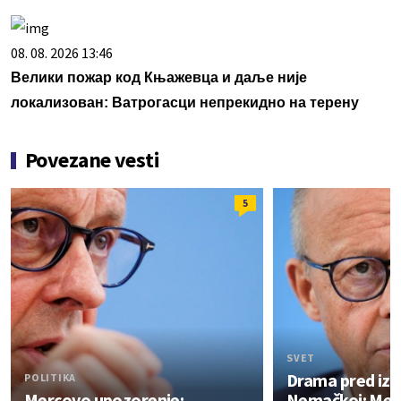
08. 08. 2026 13:46
Велики пожар код Књажевца и даље није
локализован: Ватрогасци непрекидно на терену
Povezane vesti
5
SVET
Drama pred izb
POLITIKA
Mercovo upozorenje:
Nemačkoj: Merc