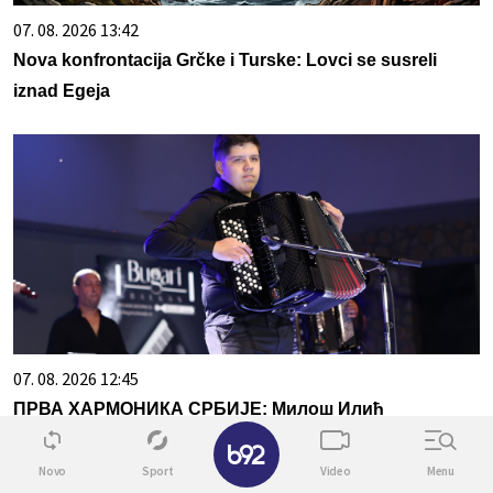
07. 08. 2026 13:42
Nova konfrontacija Grčke i Turske: Lovci se susreli
iznad Egeja
07. 08. 2026 12:45
ПРВА ХАРМОНИКА СРБИЈЕ: Милош Илић
✕
свеукупни победник фестивала у Сокобањи
Novo
Sport
Video
Menu