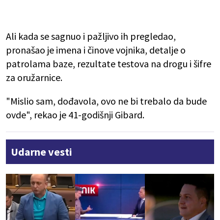
Ali kada se sagnuo i pažljivo ih pregledao,
pronašao je imena i činove vojnika, detalje o
patrolama baze, rezultate testova na drogu i šifre
za oružarnice.
"Mislio sam, dođavola, ovo ne bi trebalo da bude
ovde", rekao je 41-godišnji Gibard.
Udarne vesti