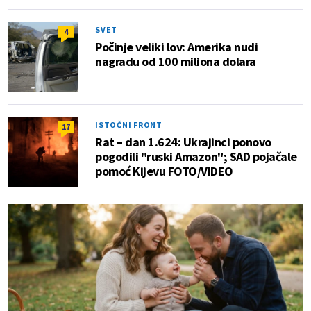
SVET
4
Počinje veliki lov: Amerika nudi
nagradu od 100 miliona dolara
ISTOČNI FRONT
17
Rat – dan 1.624: Ukrajinci ponovo
pogodili "ruski Amazon"; SAD pojačale
pomoć Kijevu FOTO/VIDEO