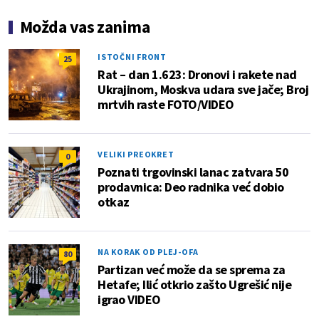
Možda vas zanima
ISTOČNI FRONT
25
Rat – dan 1.623: Dronovi i rakete nad
Ukrajinom, Moskva udara sve jače; Broj
mrtvih raste FOTO/VIDEO
VELIKI PREOKRET
0
Poznati trgovinski lanac zatvara 50
prodavnica: Deo radnika već dobio
otkaz
NA KORAK OD PLEJ-OFA
80
Partizan već može da se sprema za
Hetafe; Ilić otkrio zašto Ugrešić nije
igrao VIDEO