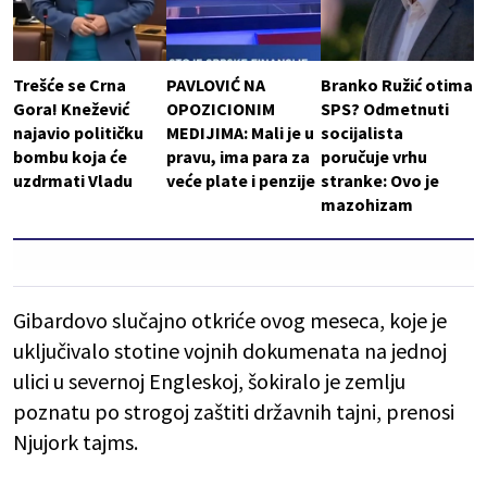
Trešće se Crna
PAVLOVIĆ NA
Branko Ružić otima
Gora! Knežević
OPOZICIONIM
SPS? Odmetnuti
najavio političku
MEDIJIMA: Mali je u
socijalista
bombu koja će
pravu, ima para za
poručuje vrhu
uzdrmati Vladu
veće plate i penzije
stranke: Ovo je
mazohizam
Gibardovo slučajno otkriće ovog meseca, koje je
uključivalo stotine vojnih dokumenata na jednoj
ulici u severnoj Engleskoj, šokiralo je zemlju
poznatu po strogoj zaštiti državnih tajni, prenosi
Njujork tajms.