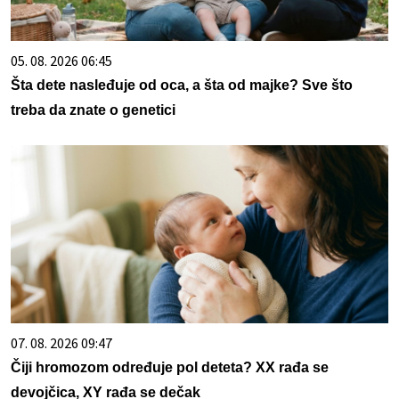
05. 08. 2026 06:45
Šta dete nasleđuje od oca, a šta od majke? Sve što
treba da znate o genetici
07. 08. 2026 09:47
Čiji hromozom određuje pol deteta? XX rađa se
devojčica, XY rađa se dečak