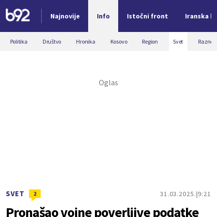
Najnovije
Info
Istočni front
Iranska kr
Nova vest
Politika
Društvo
Hronika
Kosovo
Region
Svet
Razno
SVET
31.03.2025.
9:21
2
Pronašao vojne poverljive podatke