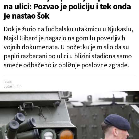
na ulici: Pozvao je policiju i tek onda
je nastao šok
Dok je žurio na fudbalsku utakmicu u Njukaslu,
Majkl Gibard je nagazio na gomilu poverljivih
vojnih dokumenata. U početku je mislio da su
papiri razbacani po ulici u blizini stadiona samo
smeće odbačeno iz obližnje poslovne zgrade.
Izvor:
Jutarnji.hr