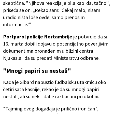
skeptična. "Njihova reakcija je bila kao 'da, tačno'",
priseća se on. „Rekao sam: 'Čekaj malo, nisam
uradio ništa loše ovde; samo prenosim
informacije.'“
Portparol policije Nortambrije
je potvrdio da su
16. marta dobili dojavu o potencijalno poverljivim
dokumentima pronađenim u blizini centra
Njukasla i da su predati Ministarstvu odbrane.
"Mnogi papiri su nestali"
Kada je Gibard napustio fudbalsku utakmicu oko
četiri sata kasnije, rekao je da su mnogi papiri
nestali, ali su neki i dalje razbacani po okolini.
"Tajming ovog događaja je prilično ironičan",