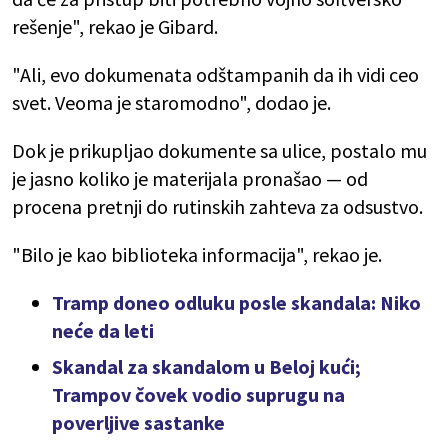
rešenje", rekao je Gibard.
"Ali, evo dokumenata odštampanih da ih vidi ceo
svet. Veoma je staromodno", dodao je.
Dok je prikupljao dokumente sa ulice, postalo mu
je jasno koliko je materijala pronašao — od
procena pretnji do rutinskih zahteva za odsustvo.
"Bilo je kao biblioteka informacija", rekao je.
Tramp doneo odluku posle skandala: Niko
neće da leti
Skandal za skandalom u Beloj kući;
Trampov čovek vodio suprugu na
poverljive sastanke