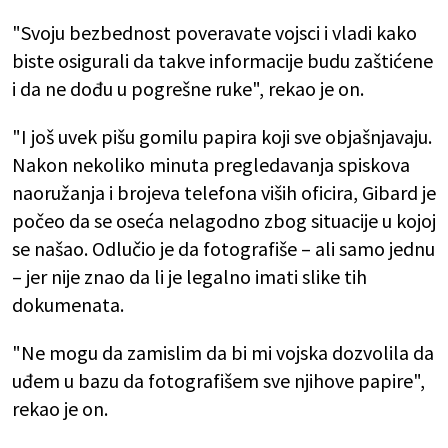
"Svoju bezbednost poveravate vojsci i vladi kako
biste osigurali da takve informacije budu zaštićene
i da ne dođu u pogrešne ruke", rekao je on.
"I još uvek pišu gomilu papira koji sve objašnjavaju.
Nakon nekoliko minuta pregledavanja spiskova
naoružanja i brojeva telefona viših oficira, Gibard je
počeo da se oseća nelagodno zbog situacije u kojoj
se našao. Odlučio je da fotografiše – ali samo jednu
– jer nije znao da li je legalno imati slike tih
dokumenata.
"Ne mogu da zamislim da bi mi vojska dozvolila da
uđem u bazu da fotografišem sve njihove papire",
rekao je on.