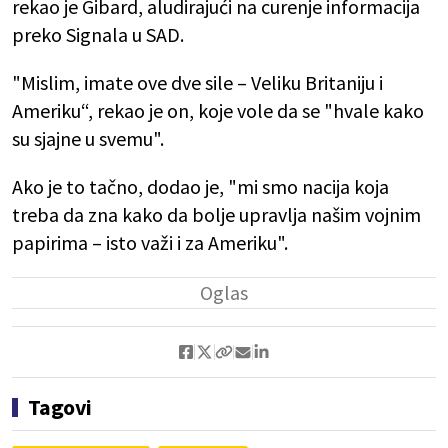
rekao je Gibard, aludirajući na curenje informacija
preko Signala u SAD.
"Mislim, imate ove dve sile – Veliku Britaniju i
Ameriku“, rekao je on, koje vole da se "hvale kako
su sjajne u svemu".
Ako je to tačno, dodao je, "mi smo nacija koja
treba da zna kako da bolje upravlja našim vojnim
papirima – isto važi i za Ameriku".
Tagovi