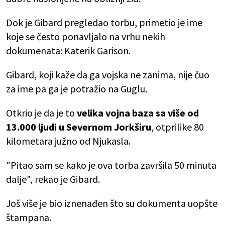
Dok je Gibard pregledao torbu, primetio je ime
koje se često ponavljalo na vrhu nekih
dokumenata: Katerik Garison.
Gibard, koji kaže da ga vojska ne zanima, nije čuo
za ime pa ga je potražio na Guglu.
Otkrio je da je to
velika vojna baza sa više od
13.000 ljudi u Severnom Jorkširu
, otprilike 80
kilometara južno od Njukasla.
"Pitao sam se kako je ova torba završila 50 minuta
dalje", rekao je Gibard.
Još više je bio iznenađen što su dokumenta uopšte
štampana.