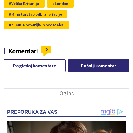
Velika Britanija
London
Ministarstvo odbrane Srbije
curenje poverljivih podataka
2
Komentari
Pogledaj komentare
Pošalji komentar
PREPORUKA ZA VAS