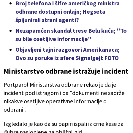
Broj telefona i šifre američkog ministra
odbrane dostupni onlajn; Hegseta
špijunirali strani agenti?
Nezapamćen skandal trese Belu kuću; "To
su bile osetljive informacije"
Objavljeni tajni razgovori Amerikanaca;
Ovo su poruke iz afere Signalgejt FOTO
Ministarstvo odbrane istražuje incident
Portparol Ministarstva odbrane rekao je da je
incident pod istragom i da "dokumenti ne sadrže
nikakve osetljive operativne informacije o
odbrani".
Izgledalo je kao da su papiri ispali iz crne kese za
đubre naslonjene na obližnji zid.