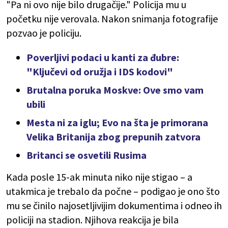
"Pa ni ovo nije bilo drugačije." Policija mu u
početku nije verovala. Nakon snimanja fotografije
pozvao je policiju.
Poverljivi podaci u kanti za đubre:
"Ključevi od oružja i IDS kodovi"
Brutalna poruka Moskve: Ove smo vam
ubili
Mesta ni za iglu; Evo na šta je primorana
Velika Britanija zbog prepunih zatvora
Britanci se osvetili Rusima
Kada posle 15-ak minuta niko nije stigao – a
utakmica je trebalo da počne – podigao je ono što
mu se činilo najosetljivijim dokumentima i odneo ih
policiji na stadion. Njihova reakcija je bila