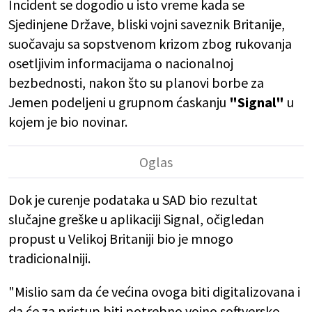
Incident se dogodio u isto vreme kada se
Sjedinjene Države, bliski vojni saveznik Britanije,
suočavaju sa sopstvenom krizom zbog rukovanja
osetljivim informacijama o nacionalnoj
bezbednosti, nakon što su planovi borbe za
Jemen podeljeni u grupnom ćaskanju
"Signal"
u
kojem je bio novinar.
Dok je curenje podataka u SAD bio rezultat
slučajne greške u aplikaciji Signal, očigledan
propust u Velikoj Britaniji bio je mnogo
tradicionalniji.
"Mislio sam da će većina ovoga biti digitalizovana i
da će za pristup biti potrebno vojno softversko