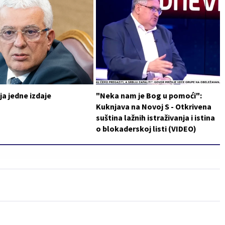
a jedne izdaje
"Neka nam je Bog u pomoći":
Kuknjava na Novoj S - Otkrivena
suština lažnih istraživanja i istina
o blokaderskoj listi (VIDEO)