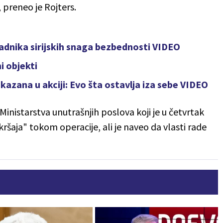
 preneo je Rojters.
padnika sirijskih snaga bezbednosti VIDEO
i objekti
kazana u akciji: Evo šta ostavlja iza sebe VIDEO
 iz Ministarstva unutrašnjih poslova koji je u četvrtak
ršaja" tokom operacije, ali je naveo da vlasti rade