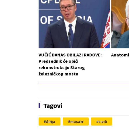
VUČIĆ DANAS OBILAZI RADOVE:
Anatomij
Predsednik će obići
rekonstrukciju Starog
železničkog mosta
Tagovi
Sirija
masakr
civili