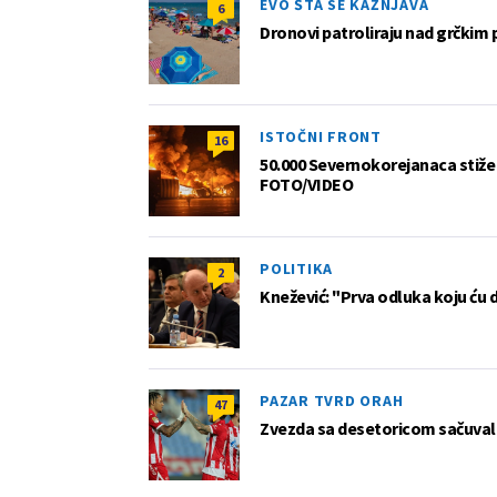
EVO ŠTA SE KAŽNJAVA
6
Dronovi patroliraju nad grčkim 
ISTOČNI FRONT
16
50.000 Severnokorejanaca stiže 
FOTO/VIDEO
POLITIKA
2
Knežević: "Prva odluka koju ću 
PAZAR TVRD ORAH
47
Zvezda sa desetoricom sačuvala