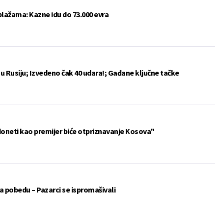
plažama: Kazne idu do 73.000 evra
u Rusiju; Izvedeno čak 40 udara!; Gađane ključne tačke
doneti kao premijer biće otpriznavanje Kosova"
 pobedu – Pazarci se ispromašivali