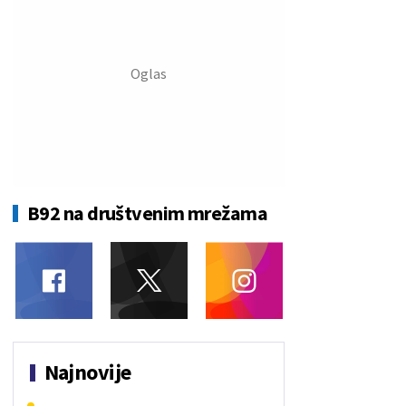
B92 na društvenim mrežama
Najnovije