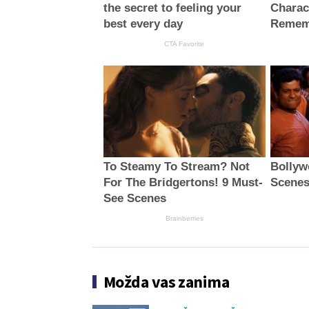
the secret to feeling your
Charac
best every day
Remem
CTA Favorite
To Steamy To Stream? Not
Bollyw
For The Bridgertons! 9 Must-
Scenes
See Scenes
Brainberries
Možda vas zanima