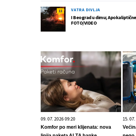
VATRA DIVLJA
11
I Beograd u dimu; Apokaliptične
FOTO/VIDEO
09. 07. 2026 09:20
15. 07
Komfor po meri klijenata: nova
Većin
linija paketa ALTA banke
nego 