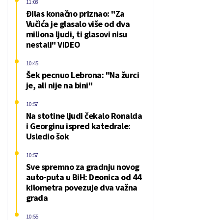
11:03
Đilas konačno priznao: "Za
Vučića je glasalo više od dva
miliona ljudi, ti glasovi nisu
nestali" VIDEO
10:45
Šek pecnuo Lebrona: "Na žurci
je, ali nije na bini"
10:57
Na stotine ljudi čekalo Ronalda
i Georginu ispred katedrale:
Usledio šok
10:57
Sve spremno za gradnju novog
auto-puta u BiH: Deonica od 44
kilometra povezuje dva važna
grada
10:55