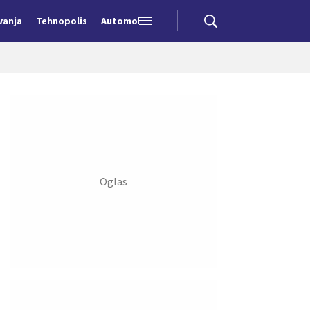
vanja
Tehnopolis
Automobili