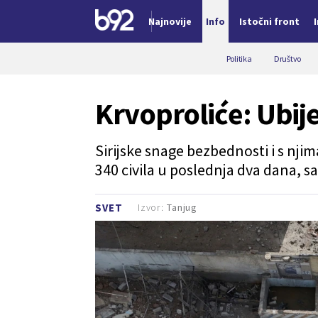
Najnovije
Info
Istočni front
Nova vest
Politika
Društvo
Krvoproliće: Ubije
Sirijske snage bezbednosti i s nj
340 civila u poslednja dva dana, sao
Izvor:
Tanjug
SVET