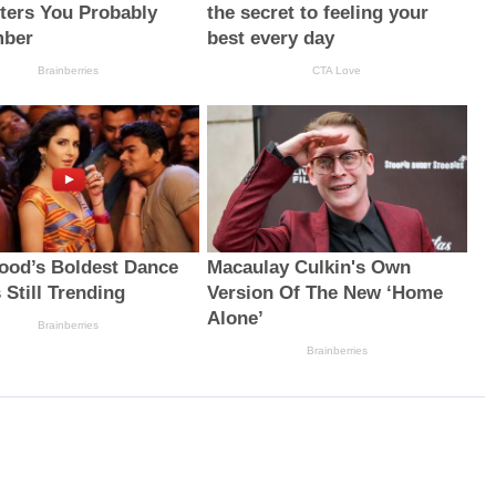
ters You Probably
the secret to feeling your
ber
best every day
Brainberries
CTA Love
ood’s Boldest Dance
Macaulay Culkin's Own
 Still Trending
Version Of The New ‘Home
Alone’
Brainberries
Brainberries