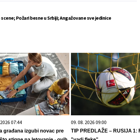
 scene; Požari besne u Srbiji; Angažovane sve jedinice
. 2026 07:44
09. 08. 2026 09:00
a građana izgubi novac pre
TIP PREDLAŽE – RUSIJA 1: 
što stigne na letovanje - ovih
"vadi fleke"