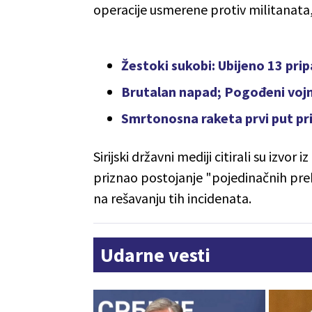
operacije usmerene protiv militanata,
Žestoki sukobi: Ubijeno 13 pri
Brutalan napad; Pogođeni vojn
Smrtonosna raketa prvi put pri
Sirijski državni mediji citirali su izvor
priznao postojanje "pojedinačnih prek
na rešavanju tih incidenata.
Udarne vesti