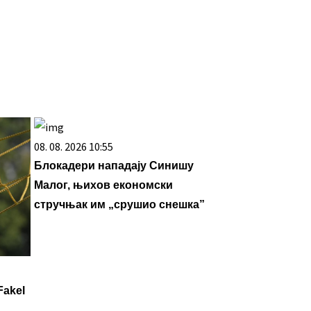
08. 08. 2026 10:55
Блокадери нападају Синишу
Малог, њихов економски
стручњак им „срушио снешка”
Fakel