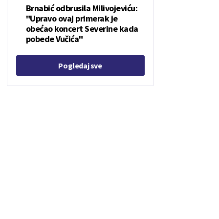
Brnabić odbrusila Milivojeviću:
"Upravo ovaj primerak je
obećao koncert Severine kada
pobede Vučića"
Pogledaj sve