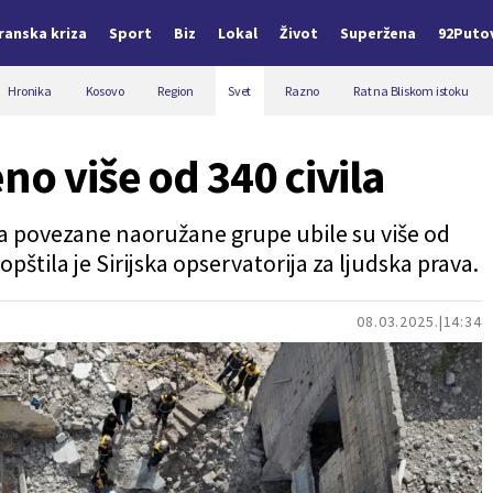
Iranska kriza
Sport
Biz
Lokal
Život
Superžena
92Puto
Hronika
Kosovo
Region
Svet
Razno
Rat na Bliskom istoku
no više od 340 civila
ima povezane naoružane grupe ubile su više od
pštila je Sirijska opservatorija za ljudska prava.
08.03.2025.
14:34