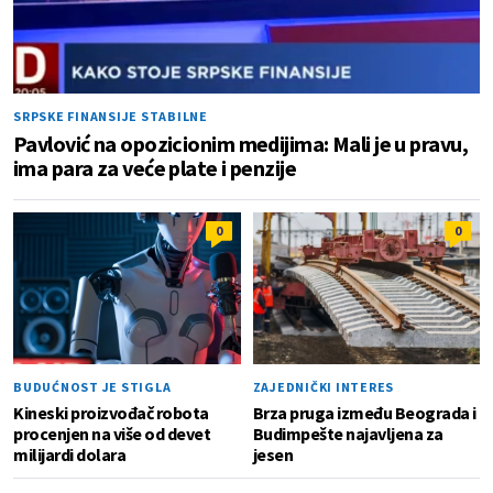
SRPSKE FINANSIJE STABILNE
Pavlović na opozicionim medijima: Mali je u pravu,
ima para za veće plate i penzije
0
0
BUDUĆNOST JE STIGLA
ZAJEDNIČKI INTERES
Kineski proizvođač robota
Brza pruga između Beograda i
procenjen na više od devet
Budimpešte najavljena za
milijardi dolara
jesen