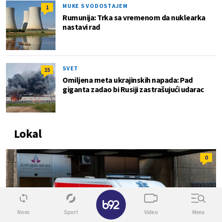
MUKE S VODOSTAJEM
1
Rumunija: Trka sa vremenom da nuklearka
nastavi rad
SVET
15
Omiljena meta ukrajinskih napada: Pad
giganta zadao bi Rusiji zastrašujući udarac
Lokal
0
✕
Novo
Sport
Video
Menu