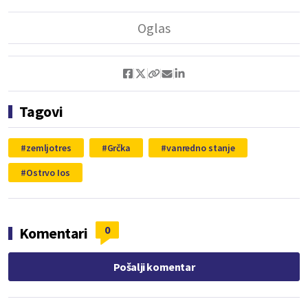
Tagovi
zemljotres
Grčka
vanredno stanje
Ostrvo Ios
0
Komentari
Pošalji komentar