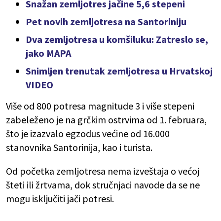
Snažan zemljotres jačine 5,6 stepeni
Pet novih zemljotresa na Santoriniju
Dva zemljotresa u komšiluku: Zatreslo se,
jako MAPA
Snimljen trenutak zemljotresa u Hrvatskoj
VIDEO
Više od 800 potresa magnitude 3 i više stepeni
zabeleženo je na grčkim ostrvima od 1. februara,
što je izazvalo egzodus većine od 16.000
stanovnika Santorinija, kao i turista.
Od početka zemljotresa nema izveštaja o većoj
šteti ili žrtvama, dok stručnjaci navode da se ne
mogu isključiti jači potresi.