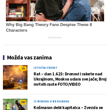
Why Big Bang Theory Fans Despise These 8
Characters
Brainberries
Možda vas zanima
ISTOČNI FRONT
25
Rat – dan 1.623: Dronovi i rakete nad
Ukrajinom, Moskva udara sve jače; Broj
mrtvih raste FOTO/VIDEO
IZ MINUSA U BEOGRADU
367
Košmaran debi kapitalca – Zvezda se