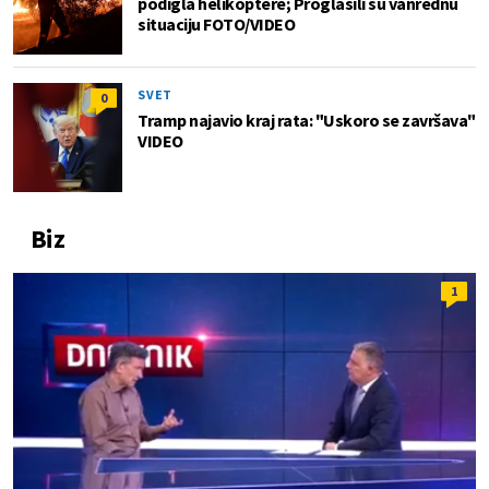
podigla helikoptere; Proglasili su vanrednu
situaciju FOTO/VIDEO
SVET
0
Tramp najavio kraj rata: "Uskoro se završava"
VIDEO
Biz
1