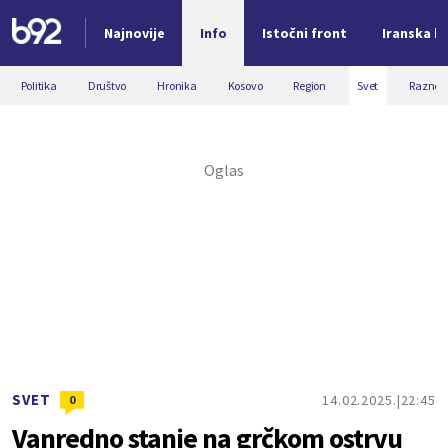
Najnovije
Info
Istočni front
Iranska kr
Nova vest
Politika
Društvo
Hronika
Kosovo
Region
Svet
Razno
SVET
14.02.2025.
22:45
0
Vanredno stanje na grčkom ostrvu