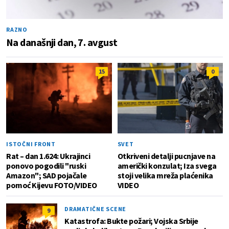
RAZNO
Na današnji dan, 7. avgust
15
0
ISTOČNI FRONT
SVET
Rat – dan 1.624: Ukrajinci
Otkriveni detalji pucnjave na
ponovo pogodili "ruski
američki konzulat; Iza svega
Amazon"; SAD pojačale
stoji velika mreža plaćenika
pomoć Kijevu FOTO/VIDEO
VIDEO
DRAMATIČNE SCENE
9
Katastrofa: Bukte požari; Vojska Srbije