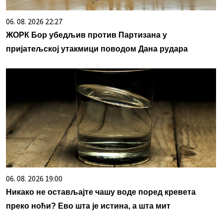
06. 08. 2026 22:27
ЖОРК Бор убедљив против Партизана у
пријатељској утакмици поводом Дана рудара
06. 08. 2026 19:00
Никако не остављајте чашу воде поред кревета
преко ноћи? Ево шта је истина, а шта мит