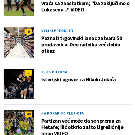
vraća sa zaostatkom; "Da zaključimo o
Lukasenu..." VIDEO
VELIKI PREOKRET
0
Poznati trgovinski lanac zatvara 50
prodavnica: Deo radnika već dobio
otkaz
359,5 MILIONA
7
Istorijski ugovor za Nikolu Jokića
NA KORAK OD PLEJ-OFA
40
Partizan već može da se sprema za
Hetafe; Ilić otkrio zašto Ugrešić nije
igrao VIDEO