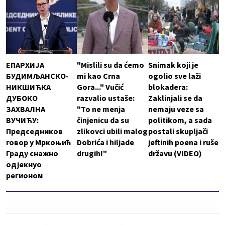
ЕПАРХИЈА
"Mislili su da ćemo
Snimak koji je
БУДИМЉАНСКО-
mi kao Crna
ogolio sve laži
НИКШИЋКА
Gora..." Vučić
blokadera:
ДУБОКО
razvalio ustaše:
Zaklinjali se da
ЗАХВАЛНА
"To ne menja
nemaju veze sa
ВУЧИЋУ:
činjenicu da su
politikom, a sada
Председников
zlikovci ubili malog
postali skupljači
говор у Мркоњић
Dobrića i hiljade
jeftinih poena i ruše
Граду снажно
drugih!"
državu (VIDEO)
одјекнуо
регионом