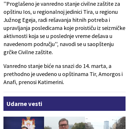
''Proglašeno je vanredno stanje civilne zaštite za
opštinu Ios, u regionalnoj jedinici Tira, u regionu
Južnog Egeja, radi rešavanja hitnih potreba i
upravljanja posledicama koje proističu iz seizmičke
aktivnosti koja se u poslednje vreme dešava u
navedenom području'', navodi se u saopštenju
grčke Civilne zaštite.
Vanredno stanje biće na snazi do 14. marta, a
prethodno je uvedeno u opštinama Tir, Amorgos i
Anafi, prenosi Katimerini.
Udarne vesti