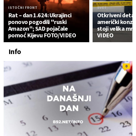
ISTOČNI FRONT
SVET
Rat – dan 1.624: Ukrajinci
Otkriveni detal
ponovo pogodili "ruski
američki konzu
Amazon"; SAD pojačale
stoji velika mr
pomoć Kijevu FOTO/VIDEO
VIDEO
Info
0