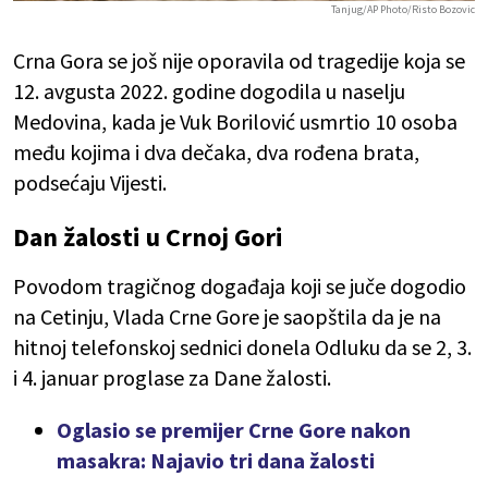
Tanjug/AP Photo/Risto Bozovic
Crna Gora se još nije oporavila od tragedije koja se
12. avgusta 2022. godine dogodila u naselju
Medovina, kada je Vuk Borilović usmrtio 10 osoba
među kojima i dva dečaka, dva rođena brata,
podsećaju Vijesti.
Dan žalosti u Crnoj Gori
Povodom tragičnog događaja koji se juče dogodio
na Cetinju, Vlada Crne Gore je saopštila da je na
hitnoj telefonskoj sednici donela Odluku da se 2, 3.
i 4. januar proglase za Dane žalosti.
Oglasio se premijer Crne Gore nakon
masakra: Najavio tri dana žalosti