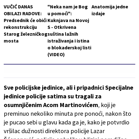
VUČIĆ DANAS
"Neka nam je Bog
Anatomija jedne
OBILAZI RADOVE:
u pomoći":
izdaje
Predsednik će obići
Kuknjava na Novoj
rekonstrukciju
S - Otkrivena
Starog železničkog
suština lažnih
mosta
istraživanja i istina
o blokaderskoj listi
(VIDEO)
Sve policijske jedinice, ali i pripadnici Specijalne
jedinice policije satima su tragali za
osumnjičenim Acom Martinovićem
, koji je
preminuo nekoliko minuta pre ponoći, nakon što
je pucao sebi u glavu kada ga je, kako je potvrdio
vršilac dužnosti direktora policije Lazar