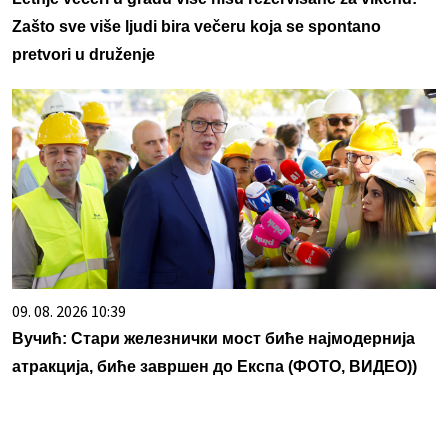
Zašto sve više ljudi bira večeru koja se spontano
pretvori u druženje
09. 08. 2026 10:39
Вучић: Стари железнички мост биће најмодернија
атракција, биће завршен до Експа (ФОТО, ВИДЕО))