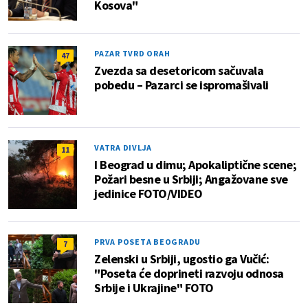
Kosova"
PAZAR TVRD ORAH
47
Zvezda sa desetoricom sačuvala
pobedu – Pazarci se ispromašivali
VATRA DIVLJA
11
I Beograd u dimu; Apokaliptične scene;
Požari besne u Srbiji; Angažovane sve
jedinice FOTO/VIDEO
PRVA POSETA BEOGRADU
7
Zelenski u Srbiji, ugostio ga Vučić:
"Poseta će doprineti razvoju odnosa
Srbije i Ukrajine" FOTO