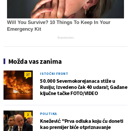
Will You Survive? 10 Things To Keep In Your
Emergency Kit
Brainberries
Možda vas zanima
ISTOČNI FRONT
17
50.000 Severnokorejanaca stiže u
Rusiju; Izvedeno čak 40 udara!; Gađane
ključne tačke FOTO/VIDEO
POLITIKA
2
Knežević: "Prva odluka koju ću doneti
kao premijer biće otpriznavanje