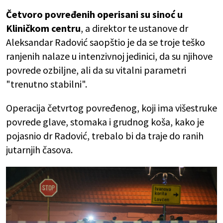
Četvoro povređenih operisani su sinoć u
Kliničkom centru
, a direktor te ustanove dr
Aleksandar Radović saopštio je da se troje teško
ranjenih nalaze u intenzivnoj jedinici, da su njihove
povrede ozbiljne, ali da su vitalni parametri
"trenutno stabilni".
Operacija četvrtog povređenog, koji ima višestruke
povrede glave, stomaka i grudnog koša, kako je
pojasnio dr Radović, trebalo bi da traje do ranih
jutarnjih časova.