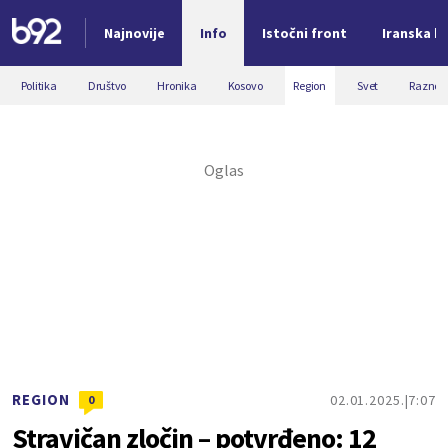
Najnovije
Info
Istočni front
Iranska kr
Nova vest
Politika
Društvo
Hronika
Kosovo
Region
Svet
Razno
REGION
02.01.2025.
7:07
0
Stravičan zločin – potvrđeno: 12