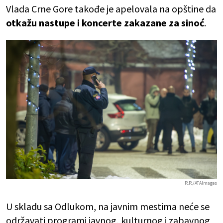
Vlada Crne Gore takođe je apelovala na opštine da
otkažu nastupe i koncerte zakazane za sinoć
.
R.R./ATAImages
U skladu sa Odlukom, na javnim mestima neće se
održavati programi javnog, kulturnog i zabavnog