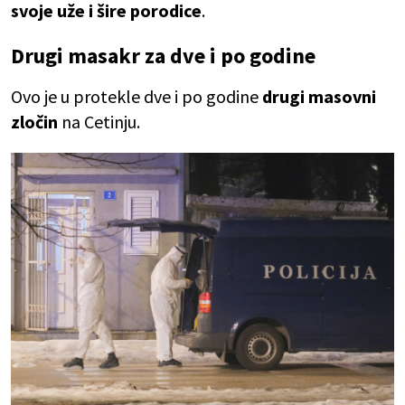
svoje uže i šire porodice
.
Drugi masakr za dve i po godine
Ovo je u protekle dve i po godine
drugi masovni
zločin
na Cetinju.