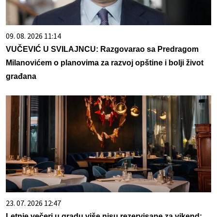
09. 08. 2026 11:14
VUČEVIĆ U SVILAJNCU: Razgovarao sa Predragom
Milanovićem o planovima za razvoj opštine i bolji život
građana
23. 07. 2026 12:47
Letnje večeri u gradu više nisu rezervisane za vikend: