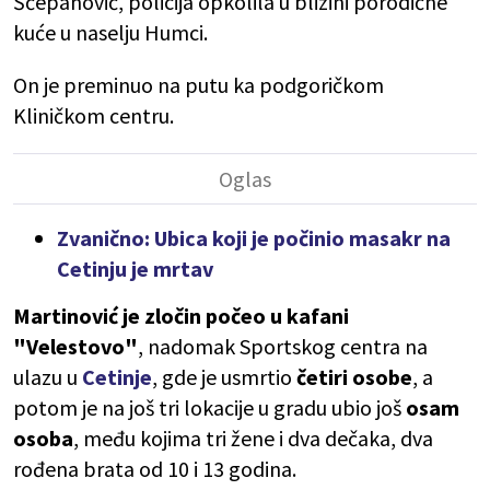
Šćepanović, policija opkolila u blizini porodične
kuće u naselju Humci.
On je preminuo na putu ka podgoričkom
Kliničkom centru.
Zvanično: Ubica koji je počinio masakr na
Cetinju je mrtav
Martinović je zločin počeo u kafani
"Velestovo"
, nadomak Sportskog centra na
ulazu u
Cetinje
, gde je usmrtio
četiri osobe
, a
potom je na još tri lokacije u gradu ubio još
osam
osoba
, među kojima tri žene i dva dečaka, dva
rođena brata od 10 i 13 godina.