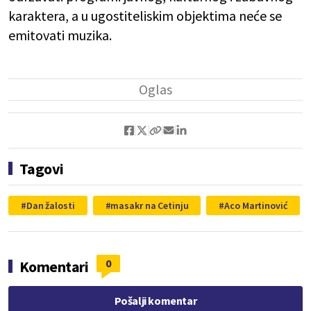
karaktera, a u ugostiteliskim objektima neće se
emitovati muzika.
Tagovi
Dan žalosti
masakr na Cetinju
Aco Martinović
0
Komentari
Pošalji komentar