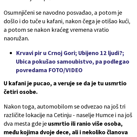
Osumnjičeni se navodno posvađao, a potom je
došlo i do tuče u kafani, nakon čega je otišao kući,
a potom se nakon kraćeg vremena vratio
naoružan.
Krvavi pir u Crnoj Gori; Ubijeno 12 ljudi?;
Ubica pokušao samoubistvo, pa podlegao
povredama FOTO/VIDEO
U kafani je pucao,
a veruje se da je tu usmrtio
četiri osobe.
Nakon toga, automobilom se odvezao na još tri
različite lokacije na Cetinju - naselje Humce i na još
dva mesta gde je
usmrtio ili ranio više osoba,
među kojima dvoje dece, ali i nekoliko članova