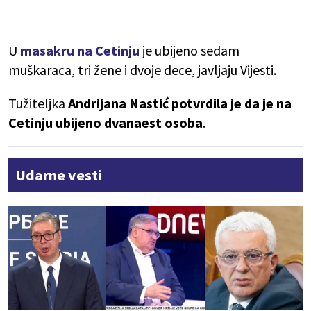
U
masakru na Cetinju
je ubijeno sedam
muškaraca, tri žene i dvoje dece, javljaju Vijesti.
Tužiteljka
Andrijana Nastić potvrdila je da je na
Cetinju ubijeno dvanaest osoba
.
Udarne vesti