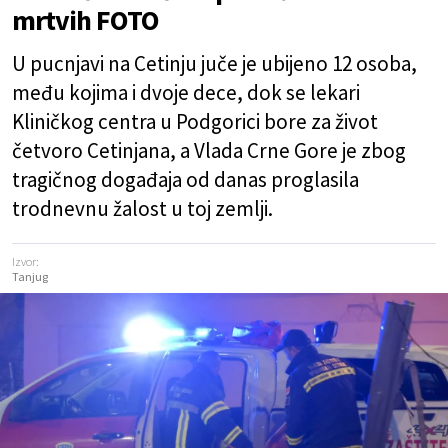
mrtvih FOTO
U pucnjavi na Cetinju juče je ubijeno 12 osoba,
među kojima i dvoje dece, dok se lekari
Kliničkog centra u Podgorici bore za život
četvoro Cetinjana, a Vlada Crne Gore je zbog
tragičnog događaja od danas proglasila
trodnevnu žalost u toj zemlji.
Izvor:
Tanjug