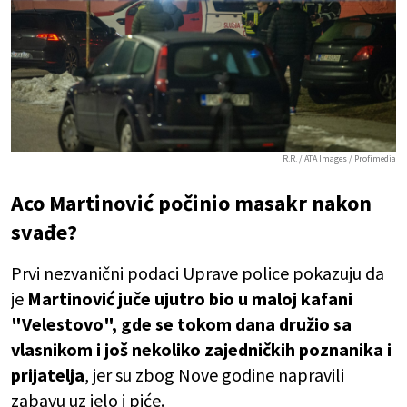
R.R. / ATA Images / Profimedia
Aco Martinović počinio masakr nakon
svađe?
Prvi nezvanični podaci Uprave police pokazuju da
je
Martinović juče ujutro bio u maloj kafani
"Velestovo", gde se tokom dana družio sa
vlasnikom i još nekoliko zajedničkih poznanika i
prijatelja
, jer su zbog Nove godine napravili
zabavu uz jelo i piće.