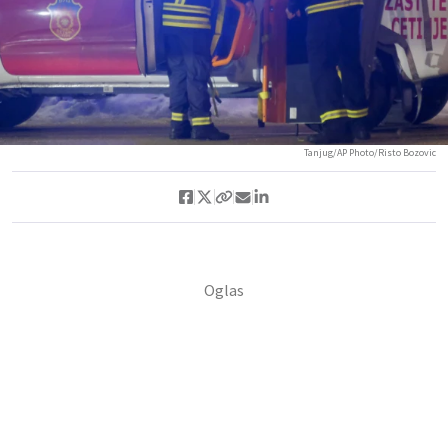
Tanjug/AP Photo/Risto Bozovic