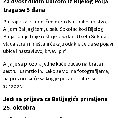
Za dvostrukim ubicom iz Bijelog Polja
traga se 5 dana
Potraga za osumnjičenim za dvostruko ubistvo,
Alijom Balijagićem, u selu Sokolac kod Bijelog
Polja i dalje traje i ušla je u 5. dan. U selu Sokolac
vlada strah i meštani čekaju odakle će da se pojavi
ubica i nastavi svoj krvavi pir".
Alija je sa prozora jedne kuće pucao na brata i
sestru i usmrtio ih. Kako se vidi na fotografijama,
na prozoru kuće sa kog je pucano nalazi se
stiropor.
Jedina prijava za Balijagića primljena
25. oktobra