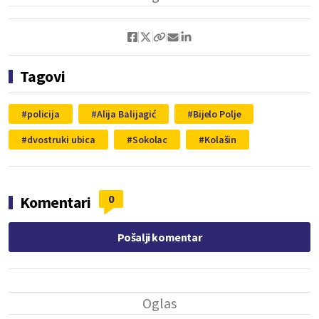
Tagovi
policija
Alija Balijagić
Bijelo Polje
dvostruki ubica
Sokolac
Kolašin
0
Komentari
Pošalji komentar