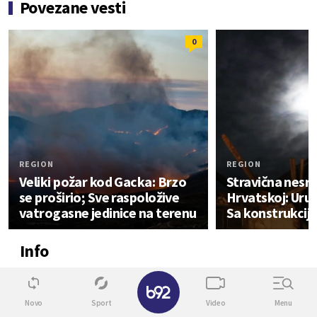
Povezane vesti
0
REGION
REGION
Veliki požar kod Gacka: Brzo
Stravična nesre
se proširio; Sve raspoložive
Hrvatskoj: Uruš
vatrogasne jedinice na terenu
Sa konstrukcijo
Info
✕
0
Novo
Sport
Video
Menu