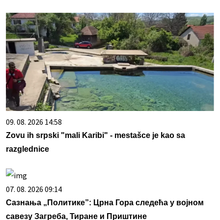
09. 08. 2026 14:58
Zovu ih srpski "mali Karibi" - mestašce je kao sa
razglednice
07. 08. 2026 09:14
Сазнања „Политике”: Црна Гора следећа у војном
савезу Загреба, Тиране и Приштине