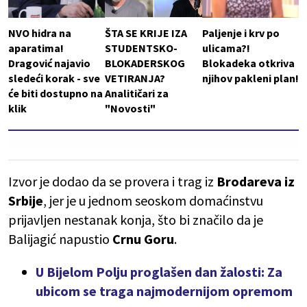
NVO hidra na
ŠTA SE KRIJE IZA
Paljenje i krv po
aparatima!
STUDENTSKO-
ulicama?!
Dragović najavio
BLOKADERSKOG
Blokadeka otkriva
sledeći korak - sve
VETIRANJA?
njihov pakleni plan!
će biti dostupno na
Analitičari za
klik
"Novosti"
Izvor je dodao da se provera i trag iz
Brodareva iz
Srbije
, jer je u jednom seoskom domaćinstvu
prijavljen nestanak konja, što bi značilo da je
Balijagić napustio
Crnu Goru
.
U Bijelom Polju proglašen dan žalosti: Za
ubicom se traga najmodernijom opremom