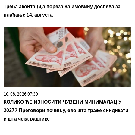
Трећа аконтација пореза на имовину доспева за
плаћање 14. августа
10. 08. 2026 07:30
КОЛИКО ЋЕ ИЗНОСИТИ ЧУВЕНИ МИНИМАЛАЦ У
2027? Преговори почињу, ево шта траже синдикати
и шта чека раднике