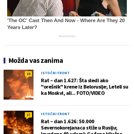
'The OC' Cast Then And Now - Where Are They 20
Years Later?
Brainberries
Možda vas zanima
ISTOČNI FRONT
19
Rat – dan 1.627: Šta sledi ako
"orešnik" krene iz Belorusije; Leteli su
ka Moskvi, ali... FOTO/VIDEO
ISTOČNI FRONT
17
Rat – dan 1.626: 50.000
Severnokorejanaca stiže u Rusiju;
Izvedeno 40 udara!; Gađane ključne