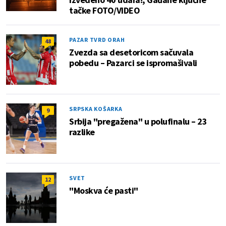
tačke FOTO/VIDEO
PAZAR TVRD ORAH
48
Zvezda sa desetoricom sačuvala
pobedu – Pazarci se ispromašivali
SRPSKA KOŠARKA
9
Srbija "pregažena" u polufinalu – 23
razlike
SVET
12
"Moskva će pasti"