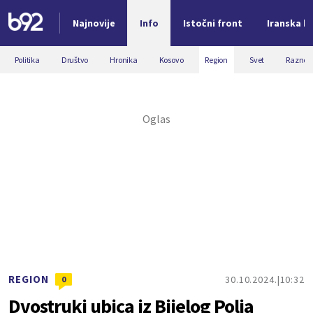
Najnovije
Info
Istočni front
Iranska kr
Nova vest
Politika
Društvo
Hronika
Kosovo
Region
Svet
Razno
REGION
30.10.2024.
10:32
0
Dvostruki ubica iz Bijelog Polja