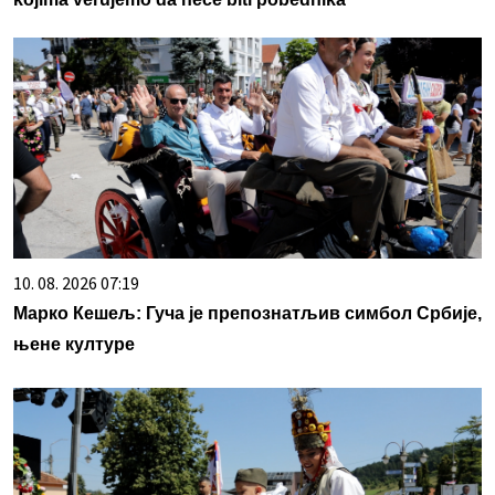
10. 08. 2026 07:19
Марко Кешељ: Гуча је препознатљив симбол Србије,
њене културе