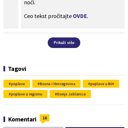
noći.
Ceo tekst pročitajte
OVDE
.
Prikaži više
Tagovi
poplave
Bosna i Hercegovina
poplave u BiH
poplave u regionu
Donja Jablanica
16
Komentari