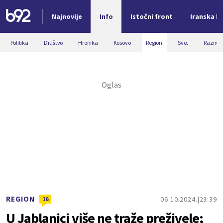
Najnovije
Info
Istočni front
Iranska kr
Nova vest
Politika
Društvo
Hronika
Kosovo
Region
Svet
Razno
REGION
06.10.2024.
23:39
16
U Jablanici više ne traže preživele;