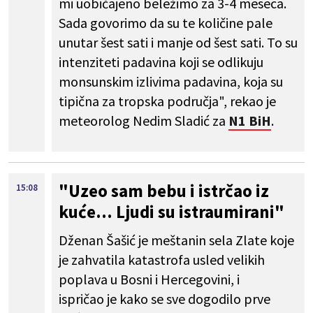
mi uobičajeno beležimo za 3-4 meseca.
Sada govorimo da su te količine pale
unutar šest sati i manje od šest sati. To su
intenziteti padavina koji se odlikuju
monsunskim izlivima padavina, koja su
tipična za tropska područja", rekao je
meteorolog Nedim Sladić za
N1 BiH
.
"Uzeo sam bebu i istrčao iz
15:08
kuće... Ljudi su istraumirani"
Dženan Šašić je meštanin sela Zlate koje
je zahvatila katastrofa usled velikih
poplava u Bosni i Hercegovini, i
ispričao je kako se sve dogodilo prve