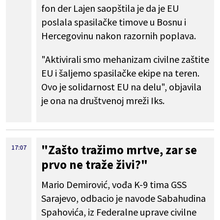
fon der Lajen saopštila je da je EU
poslala spasilačke timove u Bosnu i
Hercegovinu nakon razornih poplava.
"Aktivirali smo mehanizam civilne zaštite
EU i šaljemo spasilačke ekipe na teren.
Ovo je solidarnost EU na delu", objavila
je ona na društvenoj mreži Iks.
"Zašto tražimo mrtve, zar se
17:07
prvo ne traže živi?"
Mario Demirović, vođa K-9 tima GSS
Sarajevo, odbacio je navode Sabahudina
Spahovića, iz Federalne uprave civilne