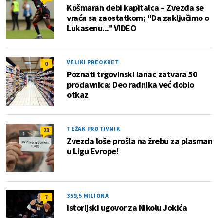
Košmaran debi kapitalca – Zvezda se
vraća sa zaostatkom; "Da zaključimo o
Lukasenu..." VIDEO
VELIKI PREOKRET
0
Poznati trgovinski lanac zatvara 50
prodavnica: Deo radnika već dobio
otkaz
TEŽAK PROTIVNIK
23
Zvezda loše prošla na žrebu za plasman
u Ligu Evrope!
359,5 MILIONA
7
Istorijski ugovor za Nikolu Jokića