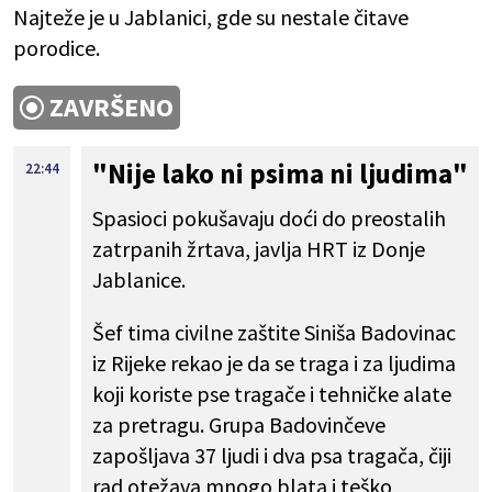
Najteže je u Jablanici, gde su nestale čitave
porodice.
ZAVRŠENO
"Nije lako ni psima ni ljudima"
22:44
Spasioci pokušavaju doći do preostalih
zatrpanih žrtava, javlja HRT iz Donje
Jablanice.
Šef tima civilne zaštite Siniša Badovinac
iz Rijeke rekao je da se traga i za ljudima
koji koriste pse tragače i tehničke alate
za pretragu. Grupa Badovinčeve
zapošljava 37 ljudi i dva psa tragača, čiji
rad otežava mnogo blata i teško