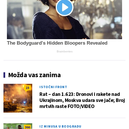
The Bodyguard's Hidden Bloopers Revealed
Brainberries
Možda vas zanima
ISTOČNI FRONT
23
Rat – dan 1.623: Dronovi i rakete nad
Ukrajinom, Moskva udara sve jače; Broj
mrtvih raste FOTO/VIDEO
IZ MINUSA U BEOGRADU
366