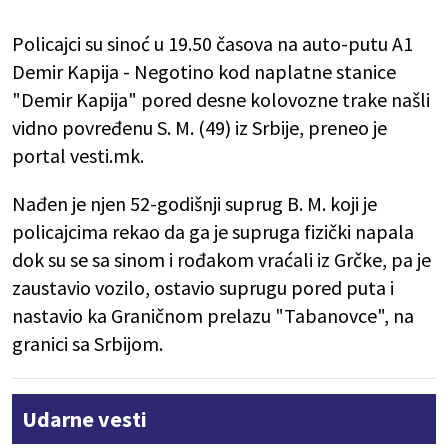
Policajci su sinoć u 19.50 časova na auto-putu A1
Demir Kapija - Negotino kod naplatne stanice
"Demir Kapija" pored desne kolovozne trake našli
vidno povređenu S. M. (49) iz Srbije, preneo je
portal vesti.mk.
Nađen je njen 52-godišnji suprug B. M. koji je
policajcima rekao da ga je supruga fizički napala
dok su se sa sinom i rođakom vraćali iz Grčke, pa je
zaustavio vozilo, ostavio suprugu pored puta i
nastavio ka Graničnom prelazu "Tabanovce", na
granici sa Srbijom.
Udarne vesti