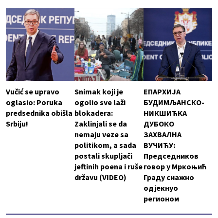
Vučić se upravo
Snimak koji je
ЕПАРХИЈА
oglasio: Poruka
ogolio sve laži
БУДИМЉАНСКО-
predsednika obišla
blokadera:
НИКШИЋКА
Srbiju!
Zaklinjali se da
ДУБОКО
nemaju veze sa
ЗАХВАЛНА
politikom, a sada
ВУЧИЋУ:
postali skupljači
Председников
jeftinih poena i ruše
говор у Мркоњић
državu (VIDEO)
Граду снажно
одјекнуо
регионом