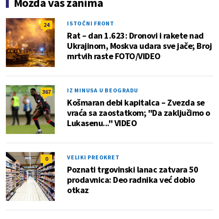
Možda vas zanima
ISTOČNI FRONT
24
Rat – dan 1.623: Dronovi i rakete nad
Ukrajinom, Moskva udara sve jače; Broj
mrtvih raste FOTO/VIDEO
IZ MINUSA U BEOGRADU
367
Košmaran debi kapitalca – Zvezda se
vraća sa zaostatkom; "Da zaključimo o
Lukasenu..." VIDEO
VELIKI PREOKRET
0
Poznati trgovinski lanac zatvara 50
prodavnica: Deo radnika već dobio
otkaz