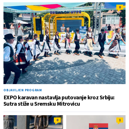
0
OBJAVLJEN PROGRAM
EXPO karavan nastavlja putovanje kroz Srbiju:
Sutra stiže u Sremsku Mitrovicu
0
1