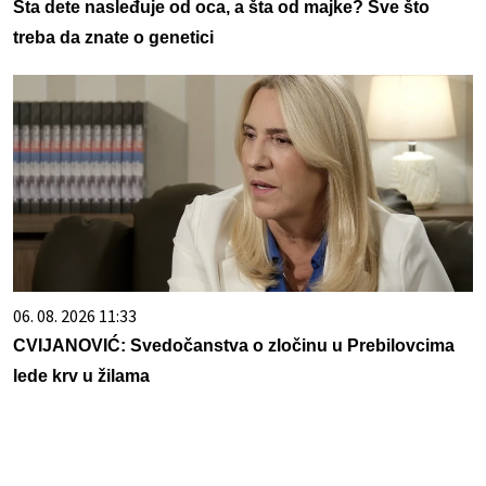
Šta dete nasleđuje od oca, a šta od majke? Sve što
treba da znate o genetici
06. 08. 2026 11:33
CVIJANOVIĆ: Svedočanstva o zločinu u Prebilovcima
lede krv u žilama