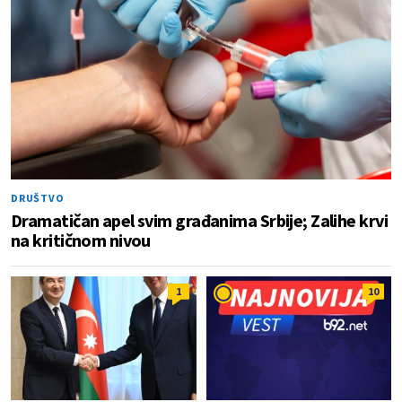
DRUŠTVO
Dramatičan apel svim građanima Srbije; Zalihe krvi
na kritičnom nivou
1
10