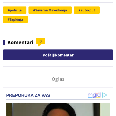
policija
Severna Makedonija
auto-put
Srpkinja
0
Komentari
Pošalji komentar
PREPORUKA ZA VAS