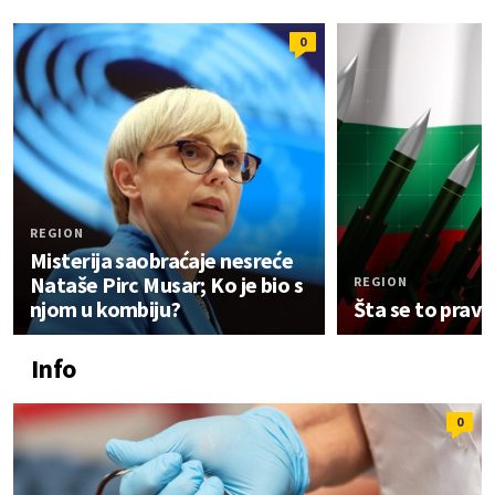
0
REGION
Misterija saobraćaje nesreće
Nataše Pirc Musar; Ko je bio s
REGION
njom u kombiju?
Šta se to pravi
Info
0