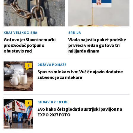
KRAJ VELIKOG SNA
SRBIJA
Gotovo je: Slavni nemački
Vlada najavila paket podrške
proizvođač potpuno
privredi vredan gotovo tri
obustavio rad
milijarde dinara
DRŽAVA POMAŽE
4
Spas za mlekarstvo; Vučić najavio dodatne
subvencije za mlekare
DUNAV U CENTRU
1
Evo kako će izgledati austrijski paviljon na
EXPO 2027 FOTO