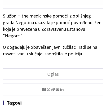
Služba Hitne medicinske pomoći iz oblišnjeg
grada Negotina ukazala je pomoć povređenoj ženi
koja je prevezena u Zdravstvenu ustanovu
"Negorci".
O događaju je obavešten javni tužilac i radi se na
rasvetljvanju slučaja, saopštila je policija.
Tagovi