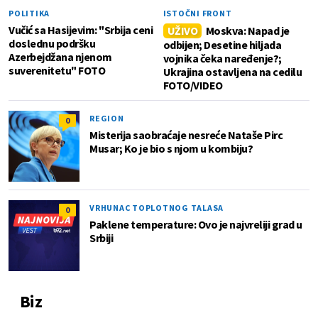
POLITIKA
ISTOČNI FRONT
Vučić sa Hasijevim: "Srbija ceni
UŽIVO
Moskva: Napad je
doslednu podršku
odbijen; Desetine hiljada
Azerbejdžana njenom
vojnika čeka naređenje?;
suverenitetu" FOTO
Ukrajina ostavljena na cedilu
FOTO/VIDEO
REGION
0
Misterija saobraćaje nesreće Nataše Pirc
Musar; Ko je bio s njom u kombiju?
VRHUNAC TOPLOTNOG TALASA
0
Paklene temperature: Ovo je najvreliji grad u
Srbiji
Biz