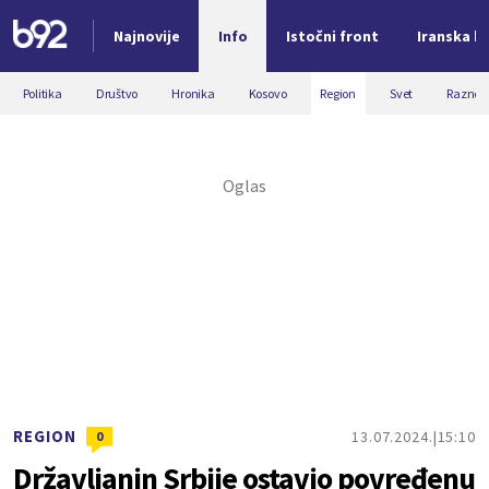
Najnovije
Info
Istočni front
Iranska kr
Nova vest
Politika
Društvo
Hronika
Kosovo
Region
Svet
Razno
REGION
13.07.2024.
15:10
0
Državljanin Srbije ostavio povređenu