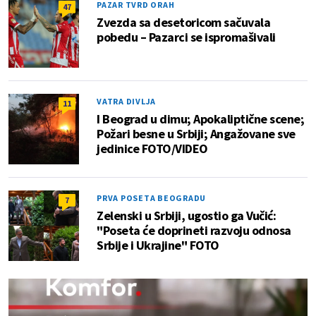
PAZAR TVRD ORAH
47
Zvezda sa desetoricom sačuvala
pobedu – Pazarci se ispromašivali
VATRA DIVLJA
11
I Beograd u dimu; Apokaliptične scene;
Požari besne u Srbiji; Angažovane sve
jedinice FOTO/VIDEO
PRVA POSETA BEOGRADU
7
Zelenski u Srbiji, ugostio ga Vučić:
"Poseta će doprineti razvoju odnosa
Srbije i Ukrajine" FOTO