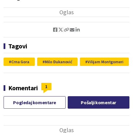
Tagovi
Crna Gora
Milo Đukanović
Vilijam Montgomeri
1
Komentari
Pogledaj komentare
Pošalji komentar