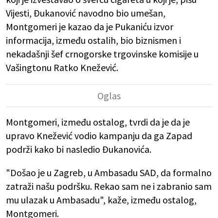
Vijesti, Đukanović navodno bio umešan,
Montgomeri je kazao da je Pukaniću izvor
informacija, između ostalih, bio biznismen i
nekadašnji šef crnogorske trgovinske komisije u
Vašingtonu Ratko Knežević.
Montgomeri, između ostalog, tvrdi da je da je
upravo Knežević vodio kampanju da ga Zapad
podrži kako bi nasledio Đukanovića.
"Došao je u Zagreb, u Ambasadu SAD, da formalno
zatraži našu podršku. Rekao sam ne i zabranio sam
mu ulazak u Ambasadu", kaže, između ostalog,
Montgomeri.