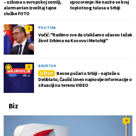
– uzbuna u evropskoj zemlji,
upozorenje: Ne nazire se kraj
alarmantan izveštaj tajne
toplotnog talasa u Srbiji
službe FOTO
POLITIKA
3
Vučić: "Radimo sve da olakšamo užasno težak
život Srbima na Kosovu i Metohiji"
DRUŠTVO
2
UŽIVO
Besne požari u Srbiji – najteže u
Deliblatu; Čaušić izneo najnovije informacije o
situaciji na terenu VIDEO
Biz
0