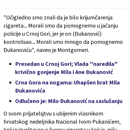
"Očigledno smo znali da je bilo krijumčarenja
cigareta... Morali smo da pomognemo u jačanju
policije u Crnoj Gori, jer je on (Đukanović)
kontrolisao... Morali smo mnogo da pomognemo
Đukanoviću", naveo je Montgomeri.
Presedan u Crnoj Gori; Vlada "naredila"
krivično gonjenje Mila i Ane Đukanović
Crna Gora na nogama: Uhapšen brat Mila
Đukanovića
Odlučeno je: Milo Đukanović na saslušanju
O svom prijatelsjtvu s ubijenim vlasnikom
hrvatskog nedeljnika Nacional Ivom Pukanićem,
koji je izveštavao o švercu cigareta u koji je, pišu