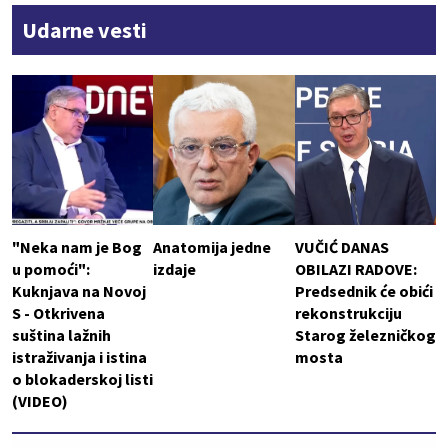
Udarne vesti
"Neka nam je Bog
Anatomija jedne
VUČIĆ DANAS
u pomoći":
izdaje
OBILAZI RADOVE:
Kuknjava na Novoj
Predsednik će obići
S - Otkrivena
rekonstrukciju
suština lažnih
Starog železničkog
istraživanja i istina
mosta
o blokaderskoj listi
(VIDEO)