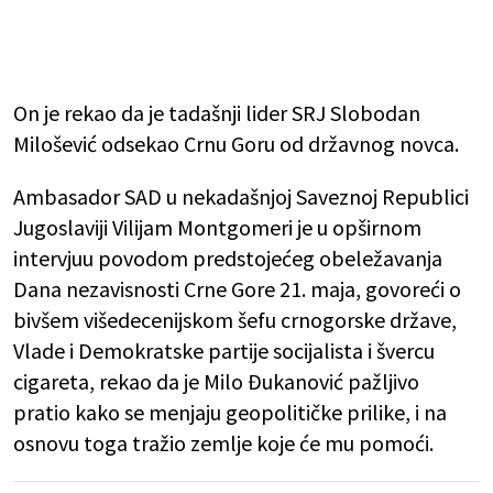
On je rekao da je tadašnji lider SRJ Slobodan
Milošević odsekao Crnu Goru od državnog novca.
Ambasador SAD u nekadašnjoj Saveznoj Republici
Jugoslaviji Vilijam Montgomeri je u opširnom
intervjuu povodom predstojećeg obeležavanja
Dana nezavisnosti Crne Gore 21. maja, govoreći o
bivšem višedecenijskom šefu crnogorske države,
Vlade i Demokratske partije socijalista i švercu
cigareta, rekao da je Milo Đukanović pažljivo
pratio kako se menjaju geopolitičke prilike, i na
osnovu toga tražio zemlje koje će mu pomoći.