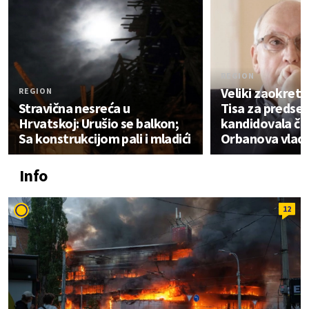
REGION
Veliki zaokret 
REGION
Stravična nesreća u
Tisa za predse
Hrvatskoj: Urušio se balkon;
kandidovala čo
Sa konstrukcijom pali i mladići
Orbanova vlada
Info
12