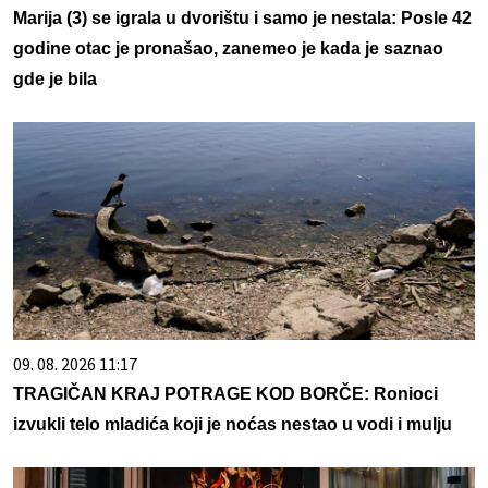
Marija (3) se igrala u dvorištu i samo je nestala: Posle 42
godine otac je pronašao, zanemeo je kada je saznao
gde je bila
09. 08. 2026 11:17
TRAGIČAN KRAJ POTRAGE KOD BORČE: Ronioci
izvukli telo mladića koji je noćas nestao u vodi i mulju