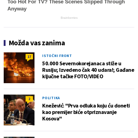
Too Hot For TV? These Scenes Slipped Through
Anyway
Brainberries
Možda vas zanima
ISTOČNI FRONT
17
50.000 Severnokorejanaca stiže u
Rusiju; Izvedeno čak 40 udara!; Gađane
ključne tačke FOTO/VIDEO
POLITIKA
2
Knežević: "Prva odluka koju ću doneti
kao premijer biće otpriznavanje
Kosova"