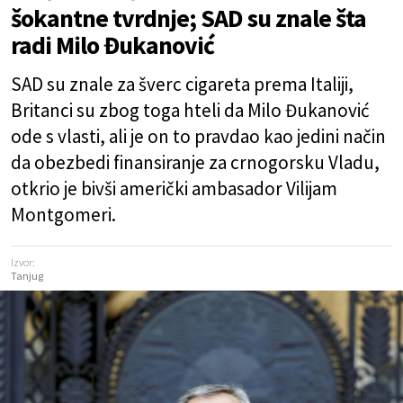
šokantne tvrdnje; SAD su znale šta
radi Milo Đukanović
SAD su znale za šverc cigareta prema Italiji,
Britanci su zbog toga hteli da Milo Đukanović
ode s vlasti, ali je on to pravdao kao jedini način
da obezbedi finansiranje za crnogorsku Vladu,
otkrio je bivši američki ambasador Vilijam
Montgomeri.
Izvor:
Tanjug