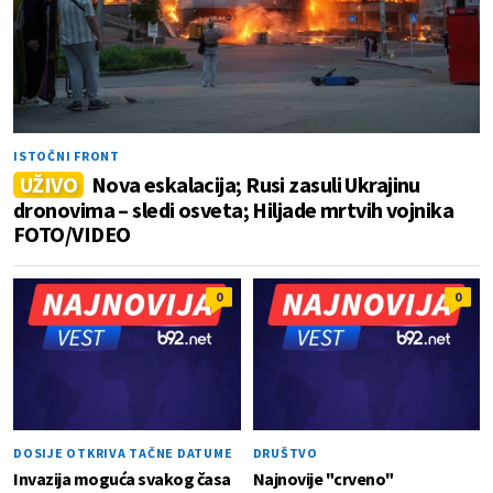
ISTOČNI FRONT
UŽIVO
Nova eskalacija; Rusi zasuli Ukrajinu
dronovima – sledi osveta; Hiljade mrtvih vojnika
FOTO/VIDEO
0
0
DOSIJE OTKRIVA TAČNE DATUME
DRUŠTVO
Invazija moguća svakog časa
Najnovije "crveno"