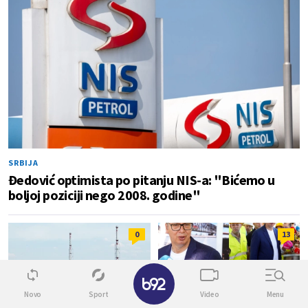
SRBIJA
Đedović optimista po pitanju NIS-a: "Bićemo u
boljoj poziciji nego 2008. godine"
0
13
✕
Novo
Sport
Video
Menu