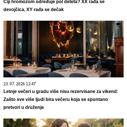
Čiji hromozom određuje pol deteta? XX rađa se
devojčica, XY rađa se dečak
23. 07. 2026 12:47
Letnje večeri u gradu više nisu rezervisane za vikend:
Zašto sve više ljudi bira večeru koja se spontano
pretvori u druženje