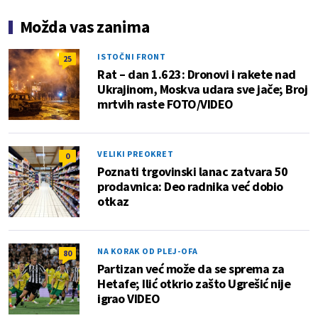
Možda vas zanima
ISTOČNI FRONT
25
Rat – dan 1.623: Dronovi i rakete nad
Ukrajinom, Moskva udara sve jače; Broj
mrtvih raste FOTO/VIDEO
VELIKI PREOKRET
0
Poznati trgovinski lanac zatvara 50
prodavnica: Deo radnika već dobio
otkaz
NA KORAK OD PLEJ-OFA
80
Partizan već može da se sprema za
Hetafe; Ilić otkrio zašto Ugrešić nije
igrao VIDEO