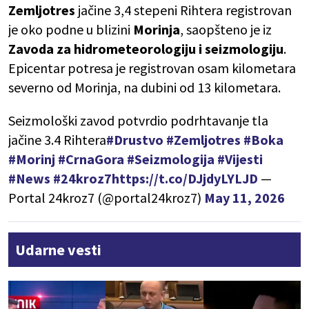
Zemljotres
jačine 3,4 stepeni Rihtera registrovan
je oko podne u blizini
Morinja
, saopšteno je iz
Zavoda za hidrometeorologiju i seizmologiju
.
Epicentar potresa je registrovan osam kilometara
severno od Morinja, na dubini od 13 kilometara.
Seizmološki zavod potvrdio podrhtavanje tla
jačine 3.4 Rihtera
#Drustvo
#Zemljotres
#Boka
#Morinj
#CrnaGora
#Seizmologija
#Vijesti
#News
#24kroz7
https://t.co/DJjdyLYLJD
—
Portal 24kroz7 (@portal24kroz7)
May 11, 2026
Udarne vesti