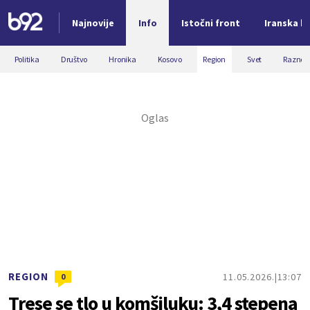
Najnovije
Info
Istočni front
Iranska kr
Nova vest
Politika
Društvo
Hronika
Kosovo
Region
Svet
Razno
REGION
11.05.2026.
13:07
0
Trese se tlo u komšiluku: 3,4 stepena