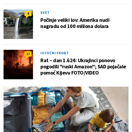
SVET
4
Počinje veliki lov: Amerika nudi
nagradu od 100 miliona dolara
ISTOČNI FRONT
17
Rat – dan 1.624: Ukrajinci ponovo
pogodili "ruski Amazon"; SAD pojačale
pomoć Kijevu FOTO/VIDEO