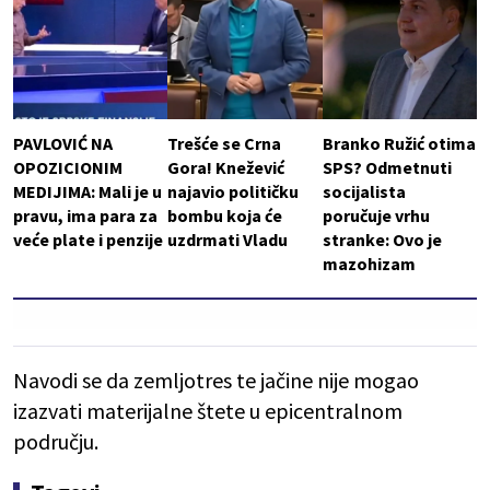
PAVLOVIĆ NA
Trešće se Crna
Branko Ružić otima
OPOZICIONIM
Gora! Knežević
SPS? Odmetnuti
MEDIJIMA: Mali je u
najavio političku
socijalista
pravu, ima para za
bombu koja će
poručuje vrhu
veće plate i penzije
uzdrmati Vladu
stranke: Ovo je
mazohizam
Navodi se da zemljotres te jačine nije mogao
izazvati materijalne štete u epicentralnom
području.