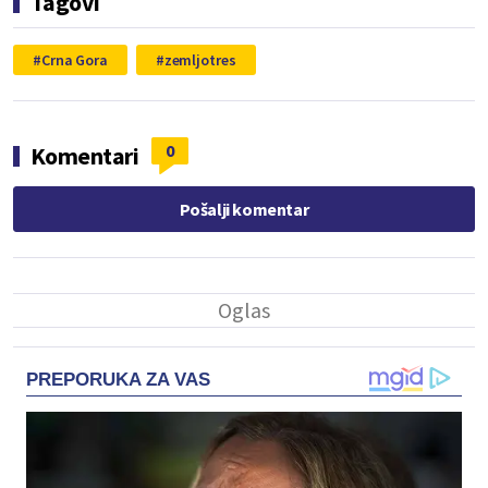
Tagovi
Crna Gora
zemljotres
0
Komentari
Pošalji komentar
PREPORUKA ZA VAS