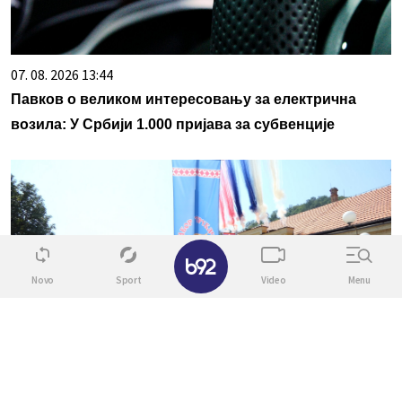
07. 08. 2026 13:44
Павков о великом интересовању за електрична
возила: У Србији 1.000 пријава за субвенције
✕
Novo
Sport
Video
Menu
07. 08. 2026 11:39
Свечано отворен 65. Драгачевски сабор трубача у