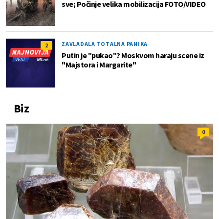
sve; Počinje velika mobilizacija FOTO/VIDEO
ZAVLADALA TOTALNA PANIKA
2
Putin je "pukao"? Moskvom haraju scene iz
"Majstora i Margarite"
Biz
0