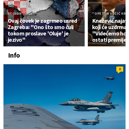
REGION
"OPET IM VUČIĆ KRI
Ovaj čovek je zagrmeo usred
Knežević naja
Zagreba: "Ono što smo čuli
koji će uzdrma
tokom proslave 'Oluje' je
"Videćemo hoće 
jezivo"
ostati premije
Info
0