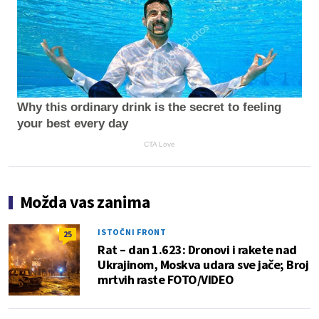
Why this ordinary drink is the secret to feeling
your best every day
CTA Love
Možda vas zanima
ISTOČNI FRONT
25
Rat – dan 1.623: Dronovi i rakete nad
Ukrajinom, Moskva udara sve jače; Broj
mrtvih raste FOTO/VIDEO