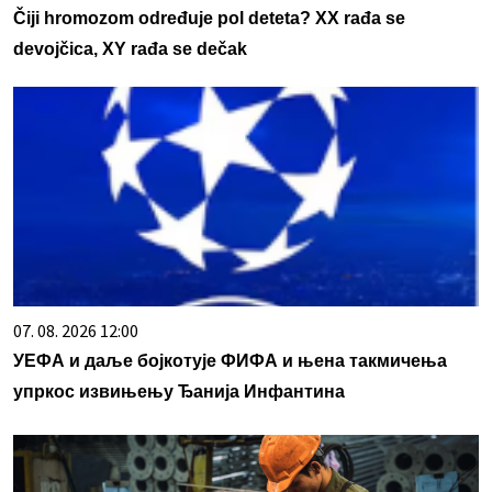
Čiji hromozom određuje pol deteta? XX rađa se
devojčica, XY rađa se dečak
07. 08. 2026 12:00
УЕФА и даље бојкотује ФИФА и њена такмичења
упркос извињењу Ђанија Инфантина