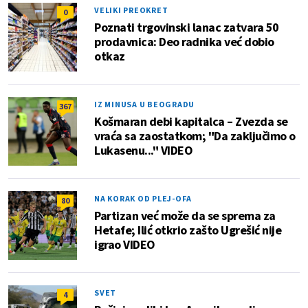
VELIKI PREOKRET
0
Poznati trgovinski lanac zatvara 50
prodavnica: Deo radnika već dobio
otkaz
IZ MINUSA U BEOGRADU
367
Košmaran debi kapitalca – Zvezda se
vraća sa zaostatkom; "Da zaključimo o
Lukasenu..." VIDEO
NA KORAK OD PLEJ-OFA
80
Partizan već može da se sprema za
Hetafe; Ilić otkrio zašto Ugrešić nije
igrao VIDEO
SVET
4