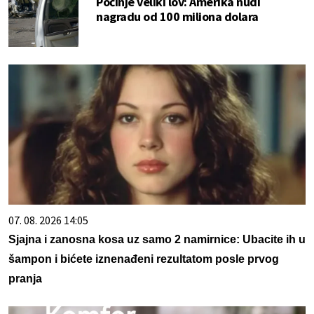
Počinje veliki lov: Amerika nudi
nagradu od 100 miliona dolara
07. 08. 2026 14:05
Sjajna i zanosna kosa uz samo 2 namirnice: Ubacite ih u
šampon i bićete iznenađeni rezultatom posle prvog
pranja