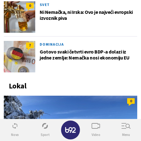
SVET
0
Ni Nemačka, ni Irska: Ovo je najveći evropski
izvoznik piva
DOMINACIJA
7
Gotovo svaki četvrti evro BDP-a dolazi iz
jedne zemlje: Nemačka nosi ekonomiju EU
Lokal
0
✕
Novo
Sport
Video
Menu