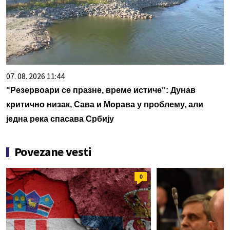
07. 08. 2026 11:44
"Резервоари се празне, време истиче": Дунав
критично низак, Сава и Морава у проблему, али
једна река спасава Србију
Povezane vesti
0