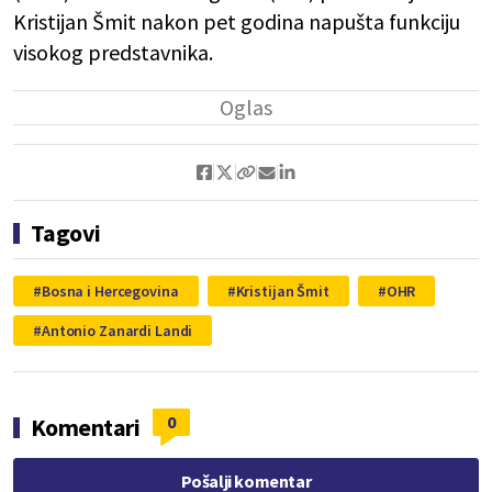
Kristijan Šmit nakon pet godina napušta funkciju
visokog predstavnika.
Tagovi
Bosna i Hercegovina
Kristijan Šmit
OHR
Antonio Zanardi Landi
0
Komentari
Pošalji komentar