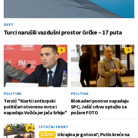
SVET
Turci narušili vazdušni prostor Grčke – 17 puta
0
0
POLITIKA
POLITIKA
Terzić: "Kiurti i antisrpski
Blokaderi ponovo napadaju
političari otvoreno mrze i
SPC; Ješić crkvu optužio za
napadaju Vučića jer jača Srbiju"
požare FOTO
ISTOČNI FRONT
20
UŽIVO
Ukrajina je gotova?; Putin kreće na