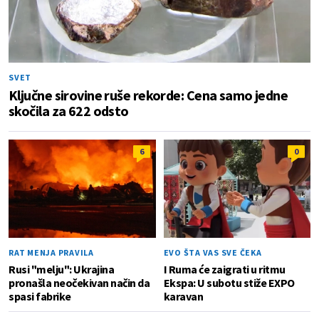
SVET
Ključne sirovine ruše rekorde: Cena samo jedne
skočila za 622 odsto
6
0
RAT MENJA PRAVILA
EVO ŠTA VAS SVE ČEKA
Rusi "melju": Ukrajina
I Ruma će zaigrati u ritmu
pronašla neočekivan način da
Ekspa: U subotu stiže EXPO
spasi fabrike
karavan