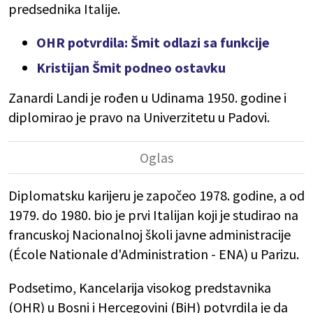
predsednika Italije.
OHR potvrdila: Šmit odlazi sa funkcije
Kristijan Šmit podneo ostavku
Zanardi Landi je rođen u Udinama 1950. godine i
diplomirao je pravo na Univerzitetu u Padovi.
Diplomatsku karijeru je započeo 1978. godine, a od
1979. do 1980. bio je prvi Italijan koji je studirao na
francuskoj Nacionalnoj školi javne administracije
(École Nationale d'Administration - ENA) u Parizu.
Podsetimo, Kancelarija visokog predstavnika
(OHR) u Bosni i Hercegovini (BiH) potvrdila je da