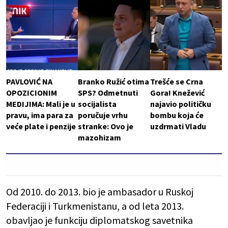
PAVLOVIĆ NA
Branko Ružić otima
Trešće se Crna
OPOZICIONIM
SPS? Odmetnuti
Gora! Knežević
MEDIJIMA: Mali je u
socijalista
najavio političku
pravu, ima para za
poručuje vrhu
bombu koja će
veće plate i penzije
stranke: Ovo je
uzdrmati Vladu
mazohizam
Od 2010. do 2013. bio je ambasador u Ruskoj
Federaciji i Turkmenistanu, a od leta 2013.
obavljao je funkciju diplomatskog savetnika