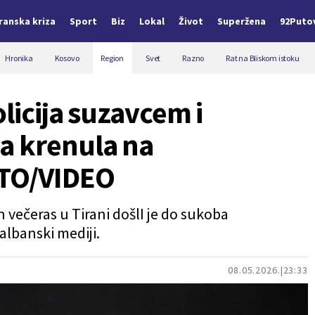
Iranska kriza
Sport
Biz
Lokal
Život
Superžena
92Puto
Hronika
Kosovo
Region
Svet
Razno
Rat na Bliskom istoku
olicija suzavcem i
a krenula na
TO/VIDEO
n večeras u Tirani došlI je do sukoba
albanski mediji.
08.05.2026.
23:33