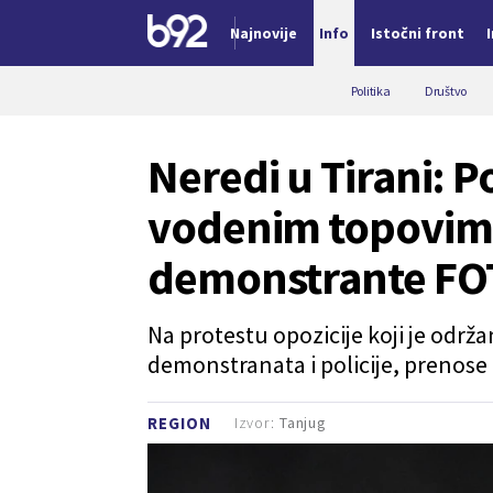
Najnovije
Info
Istočni front
Nova vest
Politika
Društvo
Neredi u Tirani: P
vodenim topovim
demonstrante FO
Na protestu opozicije koji je održa
demonstranata i policije, prenose 
Izvor:
Tanjug
REGION