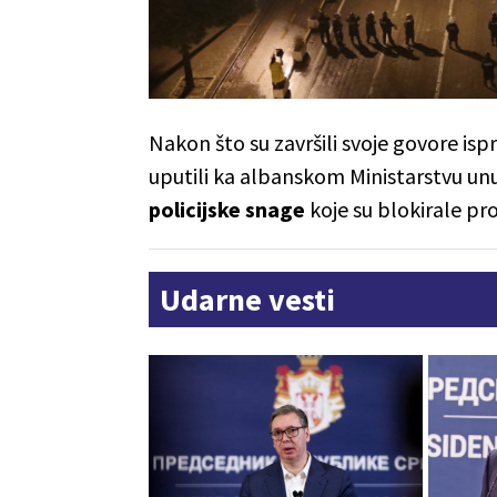
Nakon što su završili svoje govore is
uputili ka albanskom Ministarstvu unut
policijske snage
koje su blokirale pro
Udarne vesti