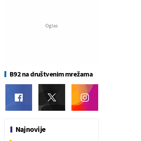
B92 na društvenim mrežama
Najnovije