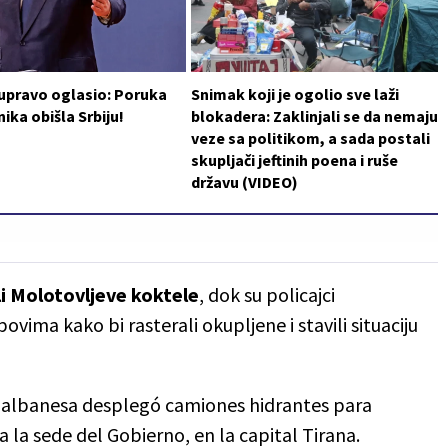
 upravo oglasio: Poruka
Snimak koji je ogolio sve laži
ika obišla Srbiju!
blokadera: Zaklinjali se da nemaju
veze sa politikom, a sada postali
skupljači jeftinih poena i ruše
državu (VIDEO)
i Molotovljeve koktele
, dok su policajci
ovima kako bi rasterali okupljene i stavili situaciju
ía albanesa desplegó camiones hidrantes para
 la sede del Gobierno, en la capital Tirana.