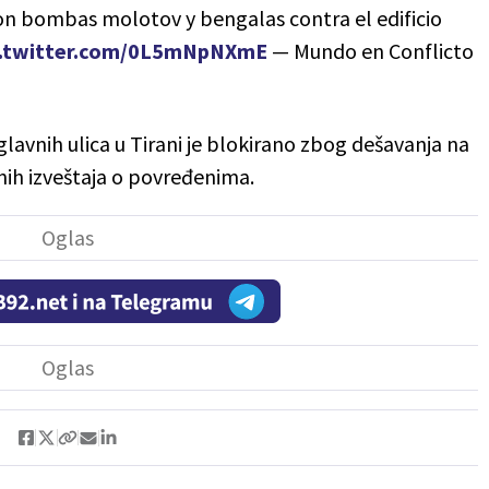
on bombas molotov y bengalas contra el edificio
c.twitter.com/0L5mNpNXmE
— Mundo en Conflicto
avnih ulica u Tirani je blokirano zbog dešavanja na
ih izveštaja o povređenima.