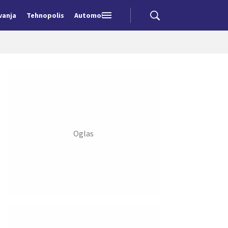
vanja
Tehnopolis
Automobili