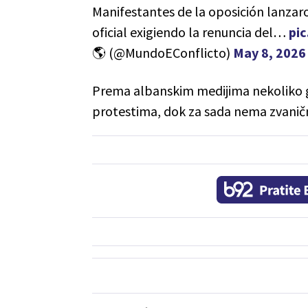
Manifestantes de la oposición lanzar
oficial exigiendo la renuncia del…
pi
🌎 (@MundoEConflicto)
May 8, 2026
Prema albanskim medijima nekoliko gl
protestima, dok za sada nema zvaničn