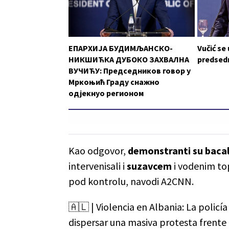
ЕПАРХИЈА БУДИМЉАНСКО-
Vučić se
НИКШИЋКА ДУБОКО ЗАХВАЛНА
predsedn
ВУЧИЋУ: Председников говор у
Мркоњић Граду снажно
одјекнуо регионом
Kao odgovor,
demonstranti su bacal
intervenisali i
suzavcem
i vodenim top
pod kontrolu, navodi A2CNN.
🇦🇱 | Violencia en Albania: La polic
dispersar una masiva protesta frente a