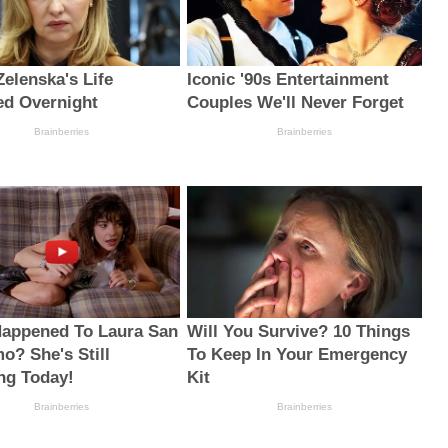
Zelenska's Life
Iconic '90s Entertainment
d Overnight
Couples We'll Never Forget
Brainberries
Brainberries
appened To Laura San
Will You Survive? 10 Things
o? She's Still
To Keep In Your Emergency
ng Today!
Kit
Brainberries
Brainberries