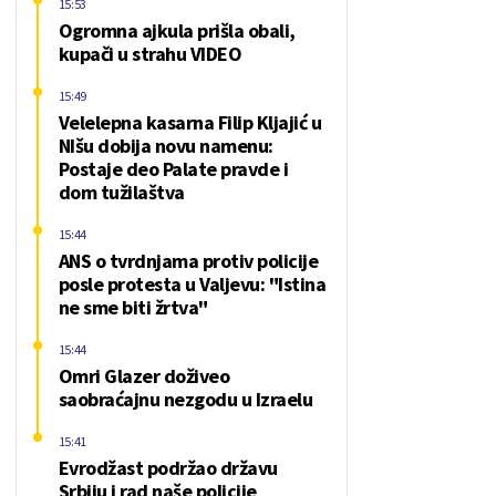
15:53
Ogromna ajkula prišla obali,
kupači u strahu VIDEO
15:49
Velelepna kasarna Filip Kljajić u
NIšu dobija novu namenu:
Postaje deo Palate pravde i
dom tužilaštva
15:44
ANS o tvrdnjama protiv policije
posle protesta u Valjevu: "Istina
ne sme biti žrtva"
15:44
Omri Glazer doživeo
saobraćajnu nezgodu u Izraelu
15:41
Evrodžast podržao državu
Srbiju i rad naše policije