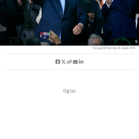
Tanjug/AP/Petr David Josek (STF)