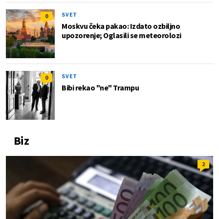
SVET
0
Moskvu čeka pakao: Izdato ozbiljno
upozorenje; Oglasili se meteorolozi
SVET
0
Bibi rekao "ne" Trampu
Biz
2