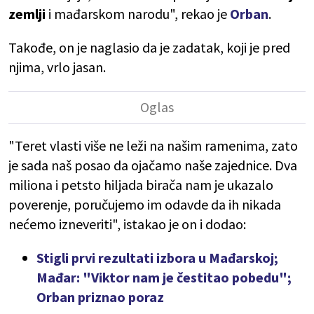
zemlji
i mađarskom narodu", rekao je
Orban
.
Takođe, on je naglasio da je zadatak, koji je pred
njima, vrlo jasan.
"Teret vlasti više ne leži na našim ramenima, zato
je sada naš posao da ojačamo naše zajednice. Dva
miliona i petsto hiljada birača nam je ukazalo
poverenje, poručujemo im odavde da ih nikada
nećemo izneveriti", istakao je on i dodao:
Stigli prvi rezultati izbora u Mađarskoj;
Mađar: "Viktor nam je čestitao pobedu";
Orban priznao poraz