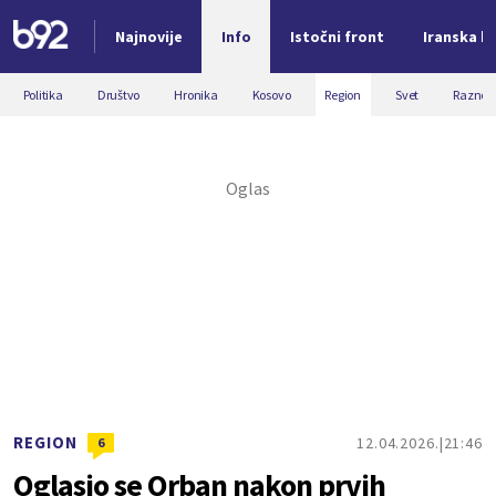
Najnovije
Info
Istočni front
Iranska kr
Nova vest
Politika
Društvo
Hronika
Kosovo
Region
Svet
Razno
REGION
12.04.2026.
21:46
6
Oglasio se Orban nakon prvih