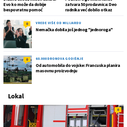
Evo ko može da dobije
zatvara 50 prodavnica: Deo
bespovratnu pomoć
radnika već dobilo otkaz
VREDE VIŠE OD MILIJARDU
0
Nemačka dobila još jednog "jednoroga"
60.000 DRONOVA GODIŠNJE
0
Od automobila do vojske: Francuska planira
masovnu proizvodnju
Lokal
0