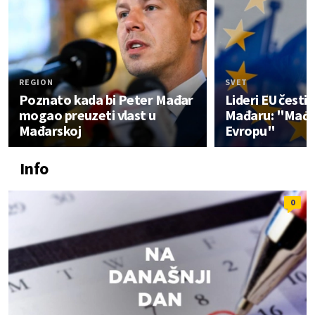
REGION
SVET
Poznato kada bi Peter Mađar
Lideri EU čestit
mogao preuzeti vlast u
Mađaru: "Mađar
Mađarskoj
Evropu"
Info
0