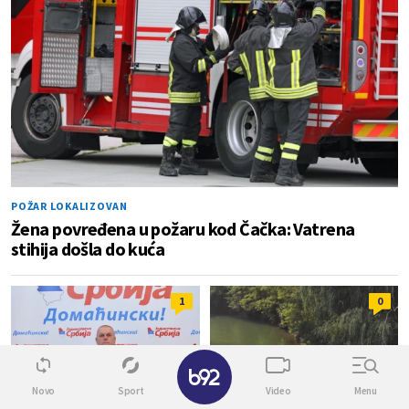
POŽAR LOKALIZOVAN
Žena povređena u požaru kod Čačka: Vatrena
stihija došla do kuća
1
0
✕
Novo
Sport
Video
Menu