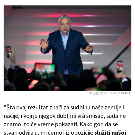
Tanjug/AP/Petr David Josek (STF)
"Šta ovaj rezultat znači za sudbinu naše zemlje i
nacije, i koji je njegov dublji ili viši smisao, sada ne
znamo, to će vreme pokazati. Kako god da se
stvari odvijaju, mi ćemo i iz opozicije
služiti našoj