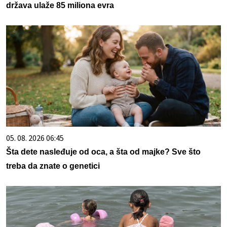
država ulaže 85 miliona evra
05. 08. 2026 06:45
Šta dete nasleđuje od oca, a šta od majke? Sve što
treba da znate o genetici