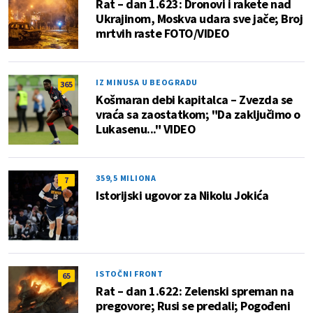
Rat – dan 1.623: Dronovi i rakete nad
Ukrajinom, Moskva udara sve jače; Broj
mrtvih raste FOTO/VIDEO
IZ MINUSA U BEOGRADU
365
Košmaran debi kapitalca – Zvezda se
vraća sa zaostatkom; "Da zaključimo o
Lukasenu..." VIDEO
359,5 MILIONA
7
Istorijski ugovor za Nikolu Jokića
ISTOČNI FRONT
65
Rat – dan 1.622: Zelenski spreman na
pregovore; Rusi se predali; Pogođeni