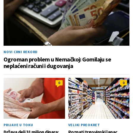
NOVI CRNI REKORD
Ogroman problem u Nemačkoj: Gomilaju se
neplaćeni računi i dugovanja
0
0
PRIJAVE U TOKU
VELIKI PREOKRET
Država deli 31 milion dinara:
Poznati trgovinski lanac