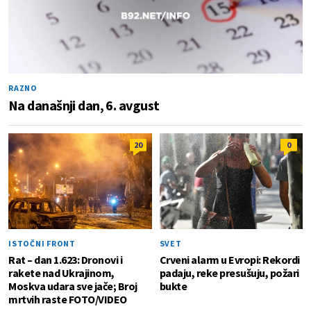
RAZNO
Na današnji dan, 6. avgust
20
0
ISTOČNI FRONT
SVET
Rat – dan 1.623: Dronovi i
Crveni alarm u Evropi: Rekordi
rakete nad Ukrajinom,
padaju, reke presušuju, požari
Moskva udara sve jače; Broj
bukte
mrtvih raste FOTO/VIDEO