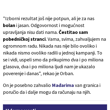
"Izborni rezultat još nije potpun, ali je za nas
bolan
i jasan. Odgovornost i mogućnost
upravljanja nisu dati nama.
Čestitao sam
pobedničkoj stranci
. Vama, svima, zahvaljujem na
ogromnom radu. Nikada nas nije bilo ovoliko i
nikada nismo ovoliko radili u jednoj kampanji. To
se i vidi, uspeli smo da prikupimo dva i po miliona
glasova, dva i po miliona ljudi nam je ukazalo
poverenje i danas", rekao je Orban.
On je posebno zahvalio
Mađarima
van granica i
poručio da i dalje mogu da računaju na njih.