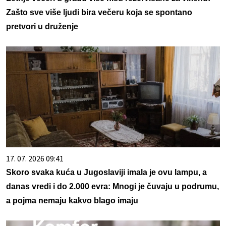
Zašto sve više ljudi bira večeru koja se spontano
pretvori u druženje
17. 07. 2026 09:41
Skoro svaka kuća u Jugoslaviji imala je ovu lampu, a
danas vredi i do 2.000 evra: Mnogi je čuvaju u podrumu,
a pojma nemaju kakvo blago imaju