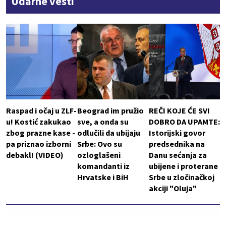
Udarne vesti
Raspad i očaj u ZLF-
Beograd im pružio
REČI KOJE ĆE SVI
u! Kostić zakukao
sve, a onda su
DOBRO DA UPAMTE:
zbog prazne kase -
odlučili da ubijaju
Istorijski govor
pa priznao izborni
Srbe: Ovo su
predsednika na
debakl! (VIDEO)
ozloglašeni
Danu sećanja za
komandanti iz
ubijene i proterane
Hrvatske i BiH
Srbe u zločinačkoj
akciji "Oluja"