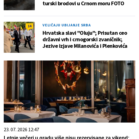
turski brodovi u Crnom moru FOTO
VELIČAJU UBIJANJE SRBA
14
Hrvatska slavi "Oluju"; Prisutan ceo
državni vrh i crnogorski zvaničnik;
Jezive izjave Milanovića i Plenkovića
23. 07. 2026 12:47
Letnje večeri u gradu više nisu rezervisane za vikend: