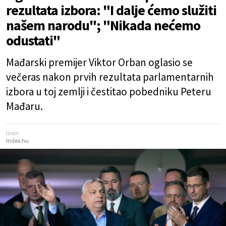
rezultata izbora: "I dalje ćemo služiti
našem narodu"; "Nikada nećemo
odustati"
Mađarski premijer Viktor Orban oglasio se
večeras nakon prvih rezultata parlamentarnih
izbora u toj zemlji i čestitao pobedniku Peteru
Mađaru.
Izvor:
Index.hu