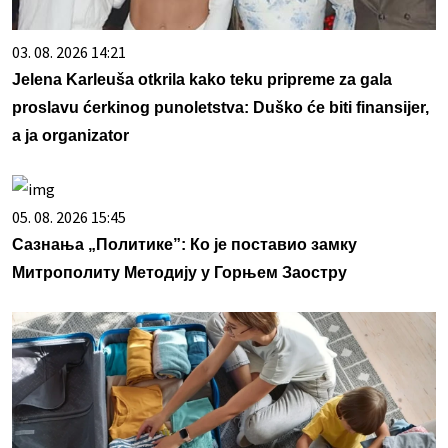
03. 08. 2026 14:21
Jelena Karleuša otkrila kako teku pripreme za gala
proslavu ćerkinog punoletstva: Duško će biti finansijer,
a ja organizator
05. 08. 2026 15:45
Сазнања „Политике”: Ко је поставио замку
Митрополиту Методију у Горњем Заостру