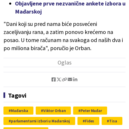
Objavljene prve nezvanične ankete izbora u
Mađarskoj
"Dani koji su pred nama biće posvećeni
zaceljivanju rana, a zatim ponovo krećemo na
posao. U tome računam na svakoga od naših dva i
po miliona birača", poručio je Orban.
Tagovi
Mađarska
Viktor Orban
Peter Mađar
parlamentarni izbori u Mađarskoj
Fides
Tisa