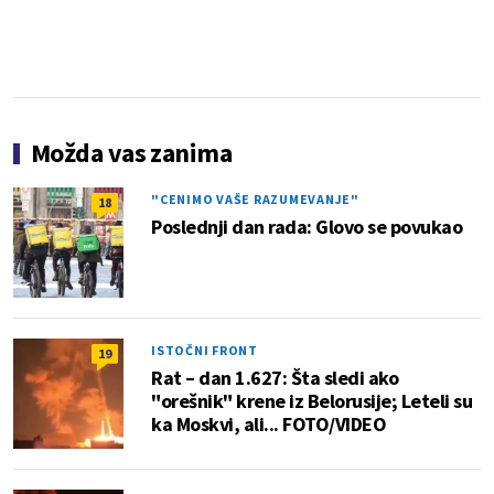
Možda vas zanima
"CENIMO VAŠE RAZUMEVANJE"
18
Poslednji dan rada: Glovo se povukao
ISTOČNI FRONT
19
Rat – dan 1.627: Šta sledi ako
"orešnik" krene iz Belorusije; Leteli su
ka Moskvi, ali... FOTO/VIDEO