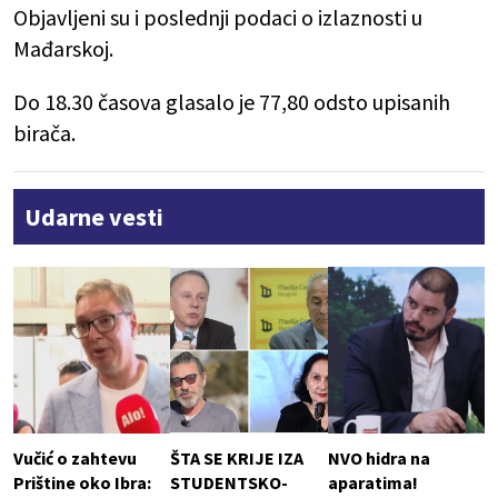
Objavljeni su i poslednji podaci o izlaznosti u
Mađarskoj.
Do 18.30 časova glasalo je 77,80 odsto upisanih
birača.
Udarne vesti
Vučić o zahtevu
ŠTA SE KRIJE IZA
NVO hidra na
Prištine oko Ibra:
STUDENTSKO-
aparatima!