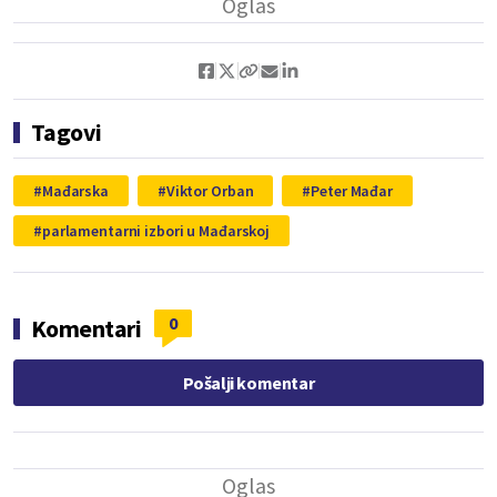
Tagovi
Mađarska
Viktor Orban
Peter Mađar
parlamentarni izbori u Mađarskoj
0
Komentari
Pošalji komentar