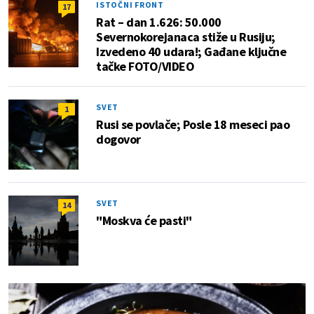
ISTOČNI FRONT
17
Rat – dan 1.626: 50.000
Severnokorejanaca stiže u Rusiju;
Izvedeno 40 udara!; Gađane ključne
tačke FOTO/VIDEO
SVET
1
Rusi se povlače; Posle 18 meseci pao
dogovor
SVET
14
"Moskva će pasti"