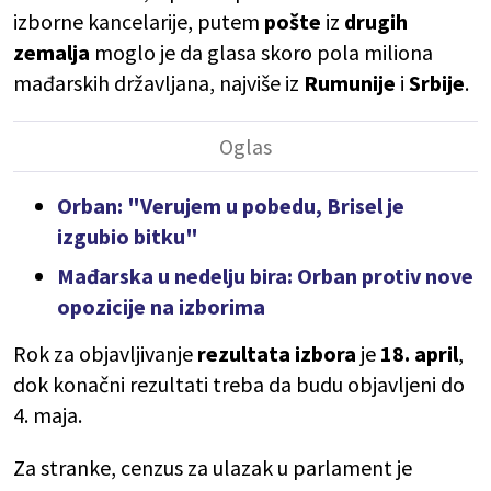
izborne kancelarije, putem
pošte
iz
drugih
zemalja
moglo je da glasa skoro pola miliona
mađarskih državljana, najviše iz
Rumunije
i
Srbije
.
Orban: "Verujem u pobedu, Brisel je
izgubio bitku"
Mađarska u nedelju bira: Orban protiv nove
opozicije na izborima
Rok za objavljivanje
rezultata izbora
je
18. april
,
dok konačni rezultati treba da budu objavljeni do
4. maja.
Za stranke, cenzus za ulazak u parlament je