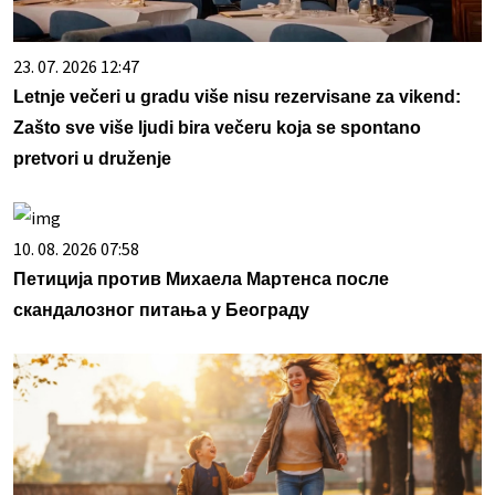
23. 07. 2026 12:47
Letnje večeri u gradu više nisu rezervisane za vikend:
Zašto sve više ljudi bira večeru koja se spontano
pretvori u druženje
10. 08. 2026 07:58
Петиција против Михаела Мартенса после
скандалозног питања у Београду