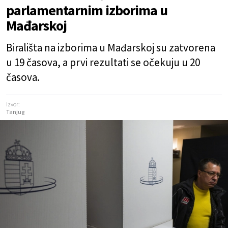
parlamentarnim izborima u
Mađarskoj
Birališta na izborima u Mađarskoj su zatvorena
u 19 časova, a prvi rezultati se očekuju u 20
časova.
Izvor:
Tanjug