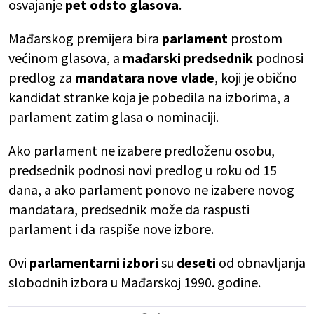
osvajanje
pet odsto glasova
.
Mađarskog premijera bira
parlament
prostom
većinom glasova, a
mađarski predsednik
podnosi
predlog za
mandatara nove vlade
, koji je obično
kandidat stranke koja je pobedila na izborima, a
parlament zatim glasa o nominaciji.
Ako parlament ne izabere predloženu osobu,
predsednik podnosi novi predlog u roku od 15
dana, a ako parlament ponovo ne izabere novog
mandatara, predsednik može da raspusti
parlament i da raspiše nove izbore.
Ovi
parlamentarni izbori
su
deseti
od obnavljanja
slobodnih izbora u Mađarskoj 1990. godine.