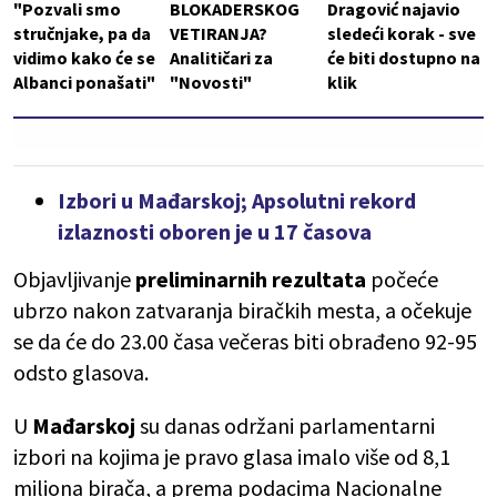
"Pozvali smo
BLOKADERSKOG
Dragović najavio
stručnjake, pa da
VETIRANJA?
sledeći korak - sve
vidimo kako će se
Analitičari za
će biti dostupno na
Albanci ponašati"
"Novosti"
klik
Izbori u Mađarskoj; Apsolutni rekord
izlaznosti oboren je u 17 časova
Objavljivanje
preliminarnih rezultata
počeće
ubrzo nakon zatvaranja biračkih mesta, a očekuje
se da će do 23.00 časa večeras biti obrađeno 92-95
odsto glasova.
U
Mađarskoj
su danas održani parlamentarni
izbori na kojima je pravo glasa imalo više od 8,1
miliona birača, a prema podacima Nacionalne