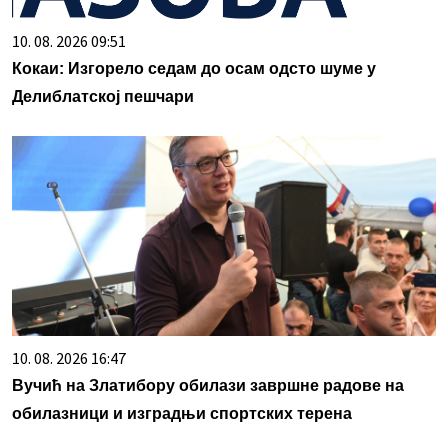
10. 08. 2026 09:51
Кокаи: Изгорело седам до осам одсто шуме у
Делиблатској пешчари
10. 08. 2026 16:47
Вучић на Златибору обилази завршне радове на
обилазници и изградњи спортских терена