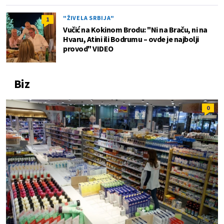
"ŽIVELA SRBIJA"
1
Vučić na Kokinom Brodu: "Ni na Braču, ni na
Hvaru, Atini ili Bodrumu – ovde je najbolji
provod" VIDEO
Biz
0