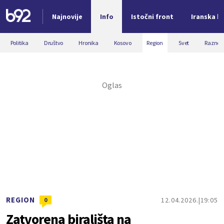
Najnovije
Info
Istočni front
Iranska kr
Nova vest
Politika
Društvo
Hronika
Kosovo
Region
Svet
Razno
REGION
12.04.2026.
19:05
0
Zatvorena birališta na