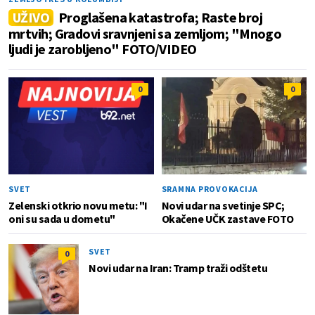
UŽIVO
Proglašena katastrofa; Raste broj
mrtvih; Gradovi sravnjeni sa zemljom; "Mnogo
ljudi je zarobljeno" FOTO/VIDEO
0
0
SVET
SRAMNA PROVOKACIJA
Zelenski otkrio novu metu: "I
Novi udar na svetinje SPC;
oni su sada u dometu"
Okačene UČK zastave FOTO
SVET
0
Novi udar na Iran: Tramp traži odštetu