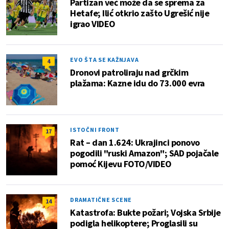
Partizan već može da se sprema za
Hetafe; Ilić otkrio zašto Ugrešić nije
igrao VIDEO
EVO ŠTA SE KAŽNJAVA
4
Dronovi patroliraju nad grčkim
plažama: Kazne idu do 73.000 evra
ISTOČNI FRONT
17
Rat – dan 1.624: Ukrajinci ponovo
pogodili "ruski Amazon"; SAD pojačale
pomoć Kijevu FOTO/VIDEO
DRAMATIČNE SCENE
14
Katastrofa: Bukte požari; Vojska Srbije
podigla helikoptere; Proglasili su