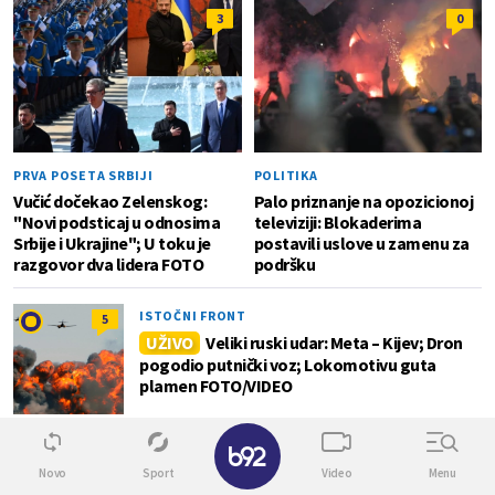
3
0
PRVA POSETA SRBIJI
POLITIKA
Vučić dočekao Zelenskog:
Palo priznanje na opozicionoj
"Novi podsticaj u odnosima
televiziji: Blokaderima
Srbije i Ukrajine"; U toku je
postavili uslove u zamenu za
razgovor dva lidera FOTO
podršku
ISTOČNI FRONT
5
UŽIVO
Veliki ruski udar: Meta – Kijev; Dron
pogodio putnički voz; Lokomotivu guta
plamen FOTO/VIDEO
✕
SVET
0
Novo
Sport
Video
Menu
Novi bilans migrantske tragedije: 141 osoba