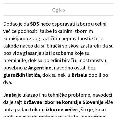
Dodao je da
SDS
neće osporavati izbore u celini,
već će podnositi žalbe lokalnim izbornim
komisijama zbog različitih nepravilnosti. On je
takođe naveo da su birački spiskovi zastareli i da su
pozivi za glasanje slati osobama koje su
preminule, dok su pojedini birači u inostranstvu,
posebno iz
Argentine
, navodno ostali bez
glasačkih listića
, dok su neki u
Briselu
dobili po
dva.
Janša
je ukazao i na tehničke probleme, navodeći
da je sajt
Državne izborne komisije Slovenije
više
puta padao tokom
izborne večeri
, što je, kako
tvrdi, dovelo do mešanja rezultata i pogrešnog