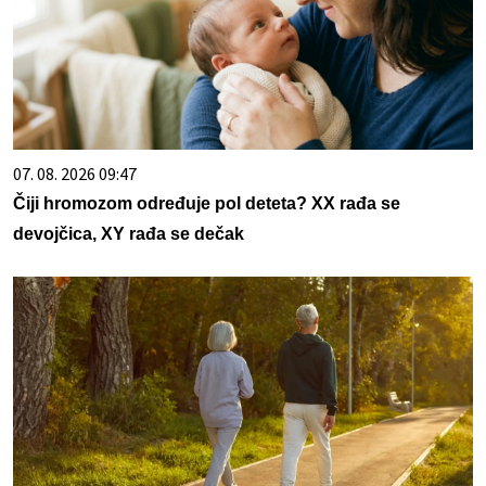
07. 08. 2026 09:47
Čiji hromozom određuje pol deteta? XX rađa se
devojčica, XY rađa se dečak