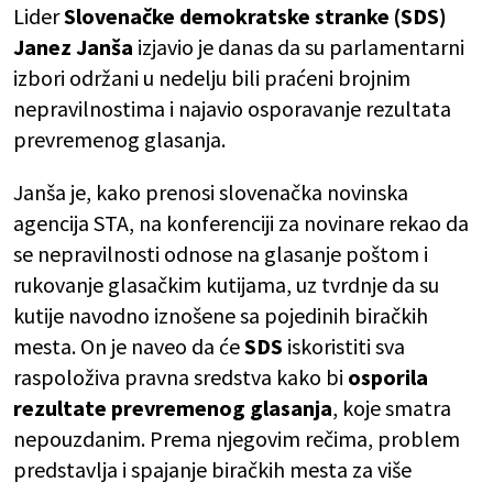
Lider
Slovenačke demokratske stranke (SDS)
Janez Janša
izjavio je danas da su parlamentarni
izbori održani u nedelju bili praćeni brojnim
nepravilnostima i najavio osporavanje rezultata
prevremenog glasanja.
Janša je, kako prenosi slovenačka novinska
agencija STA, na konferenciji za novinare rekao da
se nepravilnosti odnose na glasanje poštom i
rukovanje glasačkim kutijama, uz tvrdnje da su
kutije navodno iznošene sa pojedinih biračkih
mesta. On je naveo da će
SDS
iskoristiti sva
raspoloživa pravna sredstva kako bi
osporila
rezultate prevremenog glasanja
, koje smatra
nepouzdanim. Prema njegovim rečima, problem
predstavlja i spajanje biračkih mesta za više