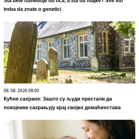
Šta dete nasleđuje od oca, a šta od majke? Sve što
treba da znate o genetici
08. 08. 2026 08:00
Кућне сахране: Зашто су људи престали да
покојнике сахрањују крај својих домаћинстава