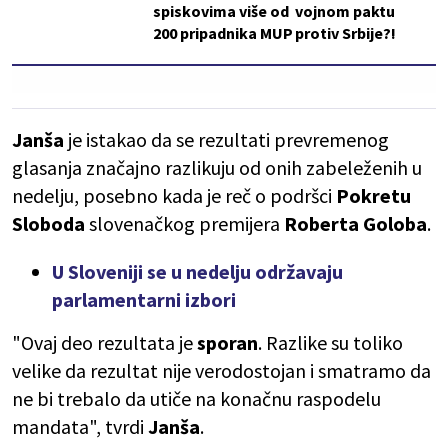
spiskovima više od
vojnom paktu
200 pripadnika MUP
protiv Srbije?!
Janša
je istakao da se rezultati prevremenog
glasanja značajno razlikuju od onih zabeleženih u
nedelju, posebno kada je reč o podršci
Pokretu
Sloboda
slovenačkog premijera
Roberta Goloba
.
U Sloveniji se u nedelju održavaju
parlamentarni izbori
"Ovaj deo rezultata je
sporan
. Razlike su toliko
velike da rezultat nije verodostojan i smatramo da
ne bi trebalo da utiče na konačnu raspodelu
mandata", tvrdi
Janša
.