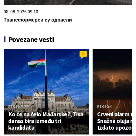
08. 08. 2026 09:10
Трансформерси су одрасли
Povezane vesti
0
REGION
REGION
Ko će na čelo Mađarske?; Tisa
Crveni alarm u 
danas bira između tri
Snažna oluja na
kandidata
Izdato upozor