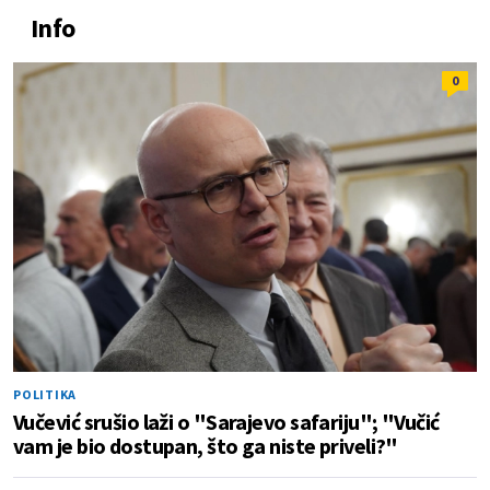
Info
0
POLITIKA
Vučević srušio laži o "Sarajevo safariju"; "Vučić
vam je bio dostupan, što ga niste priveli?"