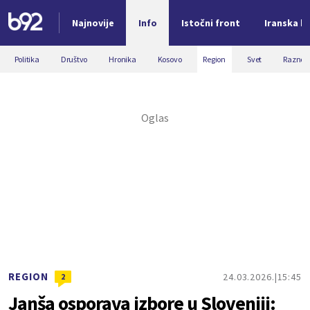
Najnovije
Info
Istočni front
Iranska kr
Nova vest
Politika
Društvo
Hronika
Kosovo
Region
Svet
Razno
REGION
24.03.2026.
15:45
2
Janša osporava izbore u Sloveniji: