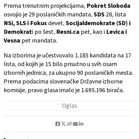
Prema trenutnim projekcijama,
Pokret Sloboda
osvojio je 29 poslaničkih mandata,
SDS
28, lista
NSi, SLS i Fokus
devet,
Socijaldemokrate (SD) i
Demokrat
i po šest,
Resni.ca
pet, kao i
Levica i
Vesna
pet mandata.
Na izborima je učestvovalo 1.185 kandidata na 17
lista, od kojih je 15 bilo prisutno u svih osam
izbornih jedinica, za ukupno 90 poslaničkih mesta.
Prema podacima slovenačke Državne izborne
komisije, pravo glasa imalo je 1.695.196 birača.