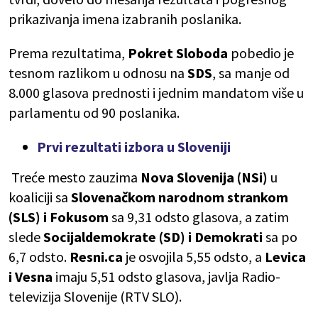
prikazivanja imena izabranih poslanika.
Prema rezultatima,
Pokret Sloboda
pobedio je
tesnom razlikom u odnosu na
SDS
, sa manje od
8.000 glasova prednosti i jednim mandatom više u
parlamentu od 90 poslanika.
Prvi rezultati izbora u Sloveniji
Treće mesto zauzima
Nova Slovenija (NSi)
u
koaliciji sa
Slovenačkom narodnom strankom
(SLS)
i Fokusom
sa 9,31 odsto glasova, a zatim
slede
Socijaldemokrate (SD) i Demokrati
sa po
6,7 odsto.
Resni.ca
je osvojila 5,55 odsto, a
Levica
i Vesna
imaju 5,51 odsto glasova, javlja Radio-
televizija Slovenije (RTV SLO).