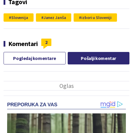
Tagovi
Slovenija
Janez Janša
izbori u Sloveniji
2
Komentari
Pogledaj komentare
Pošalji komentar
PREPORUKA ZA VAS