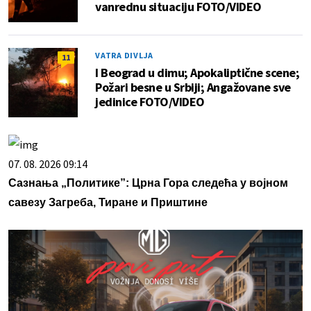
vanrednu situaciju FOTO/VIDEO
VATRA DIVLJA
11
I Beograd u dimu; Apokaliptične scene;
Požari besne u Srbiji; Angažovane sve
jedinice FOTO/VIDEO
07. 08. 2026 09:14
Сазнања „Политике”: Црна Гора следећа у војном
савезу Загреба, Тиране и Приштине