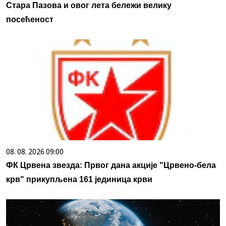
Стара Пазова и овог лета бележи велику
посећеност
08. 08. 2026 09:00
ФК Црвена звезда: Првог дана акције "Црвено-бела
крв" прикупљена 161 јединица крви