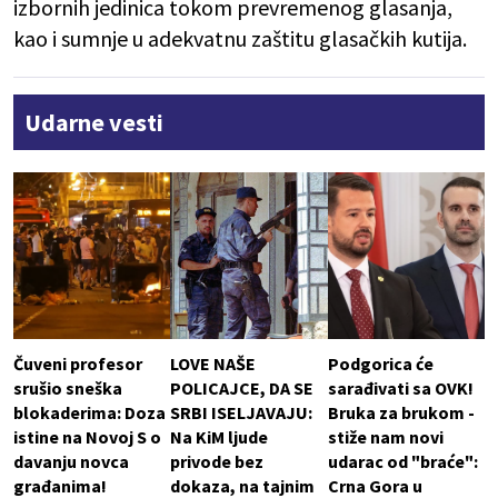
izbornih jedinica tokom prevremenog glasanja,
kao i sumnje u adekvatnu zaštitu glasačkih kutija.
Udarne vesti
Čuveni profesor
LOVE NAŠE
Podgorica će
srušio sneška
POLICAJCE, DA SE
sarađivati sa OVK!
blokaderima: Doza
SRBI ISELJAVAJU:
Bruka za brukom -
istine na Novoj S o
Na KiM ljude
stiže nam novi
davanju novca
privode bez
udarac od "braće":
građanima!
dokaza, na tajnim
Crna Gora u