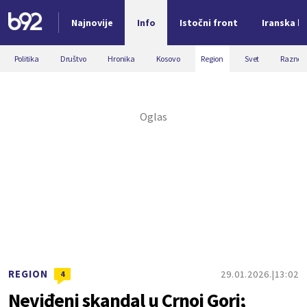
Najnovije
Info
Istočni front
Iranska kr
Nova vest
Politika
Društvo
Hronika
Kosovo
Region
Svet
Razno
REGION
29.01.2026.
13:02
4
Neviđeni skandal u Crnoj Gori;