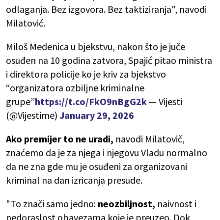
odlaganja. Bez izgovora. Bez taktiziranja", navodi
Milatović.
Miloš Medenica u bjekstvu, nakon što je juče
osuđen na 10 godina zatvora, Spajić pitao ministra
i direktora policije ko je kriv za bjekstvo
“organizatora ozbiljne kriminalne
grupe”
https://t.co/FkO9nBgG2k
— Vijesti
(@Vijestime)
January 29, 2026
Ako premijer to ne uradi,
navodi Milatovič,
znaćemo da je za njega i njegovu Vladu normalno
da ne zna gde mu je osuđeni za organizovani
kriminal na dan izricanja presude.
"To znači samo jedno:
neozbiljnost,
naivnost i
nedoraslost obavezama koje je preuzeo. Dok