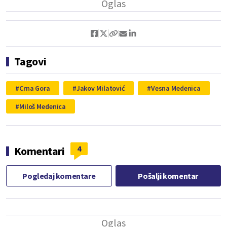
Tagovi
Crna Gora
Jakov Milatović
Vesna Medenica
Miloš Medenica
4
Komentari
Pogledaj komentare
Pošalji komentar