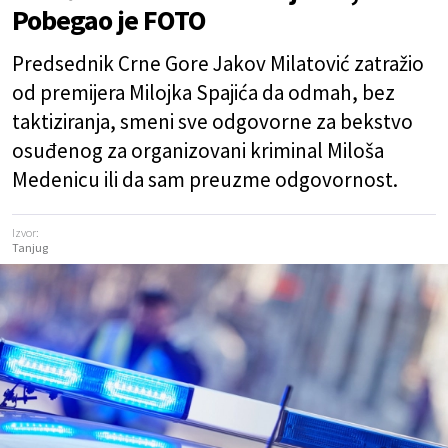
Pobegao je FOTO
Predsednik Crne Gore Jakov Milatović zatražio
od premijera Milojka Spajića da odmah, bez
taktiziranja, smeni sve odgovorne za bekstvo
osuđenog za organizovani kriminal Miloša
Medenicu ili da sam preuzme odgovornost.
Izvor:
Tanjug