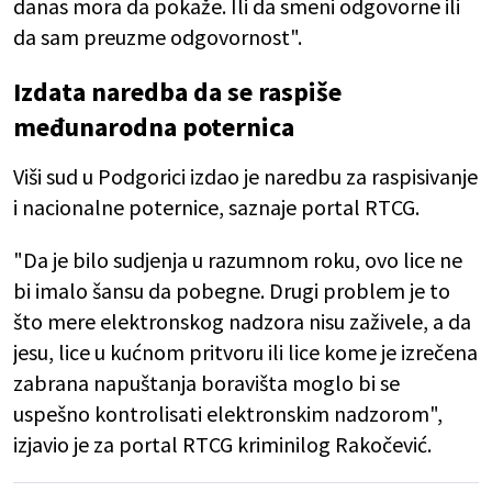
danas mora da pokaže. Ili da smeni odgovorne ili
da sam preuzme odgovornost".
Izdata naredba da se raspiše
međunarodna poternica
Viši sud u Podgorici izdao je naredbu za raspisivanje
i nacionalne poternice, saznaje portal RTCG.
"Da je bilo sudjenja u razumnom roku, ovo lice ne
bi imalo šansu da pobegne. Drugi problem je to
što mere elektronskog nadzora nisu zaživele, a da
jesu, lice u kućnom pritvoru ili lice kome je izrečena
zabrana napuštanja boravišta moglo bi se
uspešno kontrolisati elektronskim nadzorom",
izjavio je za portal RTCG kriminilog Rakočević.