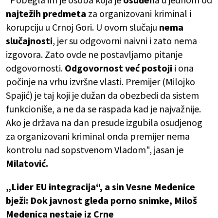
najtežih predmeta
za organizovani kriminal i
korupciju u Crnoj Gori. U ovom slučaju
nema
slučajnosti
, jer su odgovorni naivni i zato nema
izgovora. Zato ovde ne postavljamo pitanje
odgovornosti.
Odgovornost već postoji
i ona
počinje na vrhu izvršne vlasti. Premijer (Milojko
Spajić) je taj koji je dužan da obezbedi da sistem
funkcioniše, a ne da se raspada kad je najvažnije.
Ako je država na dan presude izgubila osudjenog
za organizovani kriminal onda premijer nema
kontrolu nad sopstvenom Vladom", jasan je
Milatović.
„Lider EU integracija“, a sin Vesne Medenice
bježi: Dok javnost gleda porno snimke, Miloš
Medenica nestaje iz Crne