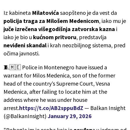
Iz kabineta
Milatovića
saopšteno je da vest da
policija traga za Milošem Medenicom
, iako mu je
juče izrečena višegodišnja zatvorska kazna
i
iako je bio u
kućnom pritvoru
, predstavlja
neviđeni skandal
i krah neozbiljnog sistema, pred
očima javnosti.
🧵🇲🇪 Police in Montenegro have issued a
warrant for Milos Medenica, son of the former
head of the country’s Supreme Court, Vesna
Medenica, after failing to locate him at the
address where he was under house
arrest.
https://t.co/AB2sppuBdZ
— Balkan Insight
(@BalkanInsight)
January 29, 2026
"Pobegla im je osoba koja je
osuđen
a u jednom od