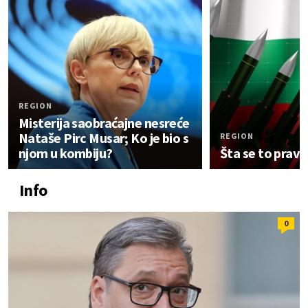
REGION
Misterija saobraćajne nesreće
Nataše Pirc Musar; Ko je bio s
REGION
njom u kombiju?
Šta se to pravi
Info
0