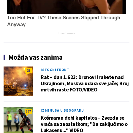
Too Hot For TV? These Scenes Slipped Through
Anyway
Brainberries
Možda vas zanima
ISTOČNI FRONT
25
Rat – dan 1.623: Dronovi i rakete nad
Ukrajinom, Moskva udara sve jače; Broj
mrtvih raste FOTO/VIDEO
IZ MINUSA U BEOGRADU
367
Košmaran debi kapitalca – Zvezda se
vraća sa zaostatkom; "Da zaključimo o
Lukasenu..." VIDEO