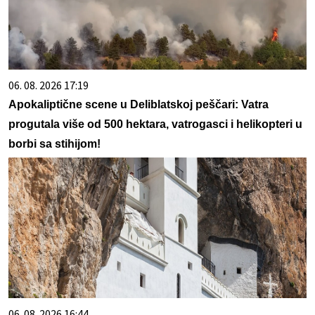
06. 08. 2026 17:19
Apokaliptične scene u Deliblatskoj peščari: Vatra
progutala više od 500 hektara, vatrogasci i helikopteri u
borbi sa stihijom!
06. 08. 2026 16:44