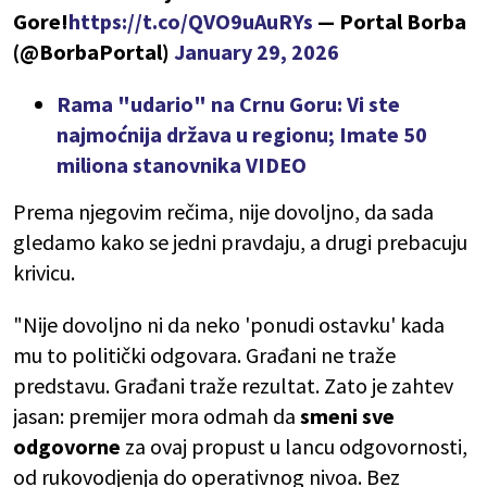
Gore!
https://t.co/QVO9uAuRYs
— Portal Borba
(@BorbaPortal)
January 29, 2026
Rama "udario" na Crnu Goru: Vi ste
najmoćnija država u regionu; Imate 50
miliona stanovnika VIDEO
Prema njegovim rečima, nije dovoljno, da sada
gledamo kako se jedni pravdaju, a drugi prebacuju
krivicu.
"Nije dovoljno ni da neko 'ponudi ostavku' kada
mu to politički odgovara. Građani ne traže
predstavu. Građani traže rezultat. Zato je zahtev
jasan: premijer mora odmah da
smeni sve
odgovorne
za ovaj propust u lancu odgovornosti,
od rukovodjenja do operativnog nivoa. Bez