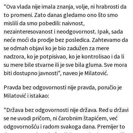
"Ova vlada nije imala znanja, volje, ni hrabrosti da
to promeni. Zato danas gledamo ono što smo
mislili da smo pobedili: naivnost,
nezainteresovanost i neodgovornost. Ipak, sada
neće moći da prodje bez posledica. Zahtevamo da
se odmah objavi ko je bio zadužen za mere
nadzora, ko je potpisivao, ko je kontrolisao i da li
su mere bile stvarne ili je sve bila gluma. Sve mora
biti dostupno javnosti", naveo je Milatović.
Pravda bez odgovornosti nije pravda, poručio je
Milatović i istakao:
"Država bez odgovornosti nije država. Red u državi
se ne uvodi pričom, ni čarobnim štapićem, već
odgovornošću i radom svakoga dana. Premijer to