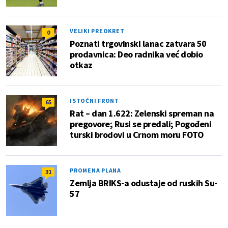
VELIKI PREOKRET
0
Poznati trgovinski lanac zatvara 50
prodavnica: Deo radnika već dobio
otkaz
ISTOČNI FRONT
65
Rat – dan 1.622: Zelenski spreman na
pregovore; Rusi se predali; Pogođeni
turski brodovi u Crnom moru FOTO
PROMENA PLANA
31
Zemlja BRIKS-a odustaje od ruskih Su-
57