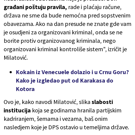
građani poštuju pravila,
rade i plaćaju račune,
država ne sme da bude nemoćna pred sopstvenim
obavezama. Ako na dan presude ne znate gde vam
je osudjeni za organizovani kriminal, onda se ne
borite protiv organizovanog kriminala, nego
organizovani kriminal kontroliše sistem", izričit je
Milatović.
Kokain iz Venecuele dolazio i u Crnu Goru?
Kako je izgledao put od Karakasa do
Kotora
Ovo je, kako navodi Milatović, slika
slabosti
institucija
koja se godinama hranila partijskim
kadriranjem, šemama i vezama, baš onim
nasledjem koje je DPS ostavio u temeljima države.