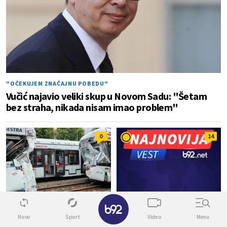
"OČEKUJEM ZNAČAJNU POBEDU"
Vučić najavio veliki skup u Novom Sadu: "Šetam
bez straha, nikada nisam imao problem"
0
14
✕
SVET
ISTOČNI FRONT
Novo
Sport
Video
Menu
Jeziva nesreća: Dva tramvaja
UŽIVO
"Apokalipsa" na