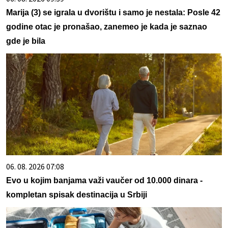
Marija (3) se igrala u dvorištu i samo je nestala: Posle 42
godine otac je pronašao, zanemeo je kada je saznao
gde je bila
06. 08. 2026 07:08
Evo u kojim banjama važi vaučer od 10.000 dinara -
kompletan spisak destinacija u Srbiji