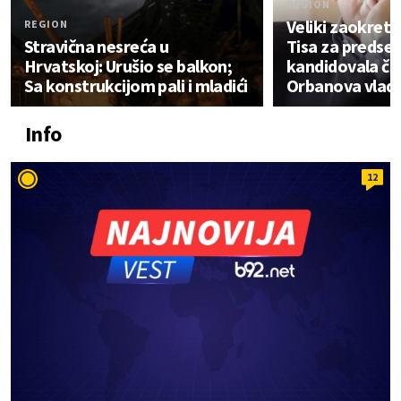
REGION
Veliki zaokret 
REGION
Stravična nesreća u
Tisa za predse
Hrvatskoj: Urušio se balkon;
kandidovala čo
Sa konstrukcijom pali i mladići
Orbanova vlada
Info
12