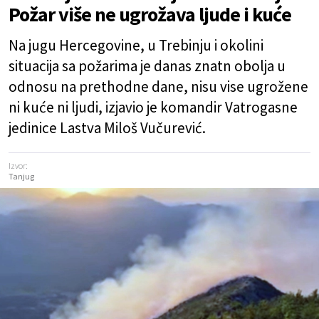
Požar više ne ugrožava ljude i kuće
Na jugu Hercegovine, u Trebinju i okolini
situacija sa požarima je danas znatn obolja u
odnosu na prethodne dane, nisu vise ugrožene
ni kuće ni ljudi, izjavio je komandir Vatrogasne
jedinice Lastva Miloš Vučurević.
Izvor:
Tanjug