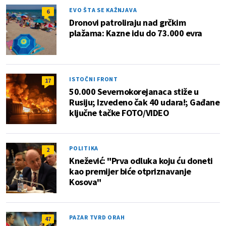
EVO ŠTA SE KAŽNJAVA
6
Dronovi patroliraju nad grčkim
plažama: Kazne idu do 73.000 evra
ISTOČNI FRONT
17
50.000 Severnokorejanaca stiže u
Rusiju; Izvedeno čak 40 udara!; Gađane
ključne tačke FOTO/VIDEO
POLITIKA
2
Knežević: "Prva odluka koju ću doneti
kao premijer biće otpriznavanje
Kosova"
PAZAR TVRD ORAH
47