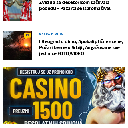
Zvezda sa desetoricom sačuvala
pobedu – Pazarci se ispromašivali
VATRA DIVLJA
11
I Beograd u dimu; Apokaliptične scene;
Požari besne u Srbiji; Angažovane sve
jedinice FOTO/VIDEO