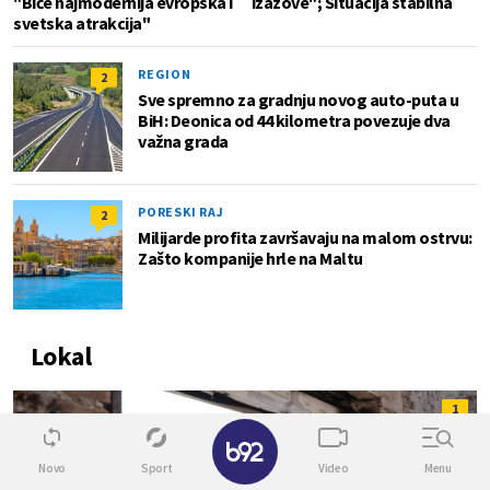
"Biće najmodernija evropska i
izazove"; Situacija stabilna
svetska atrakcija"
REGION
2
Sve spremno za gradnju novog auto-puta u
BiH: Deonica od 44 kilometra povezuje dva
važna grada
PORESKI RAJ
2
Milijarde profita završavaju na malom ostrvu:
Zašto kompanije hrle na Maltu
Lokal
1
✕
Novo
Sport
Video
Menu