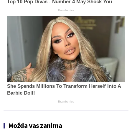
Top 10 Pop Divas - Number 4 May Shock You
Brainberries
She Spends Millions To Transform Herself Into A
Barbie Doll!
Brainberries
Možda vas zanima