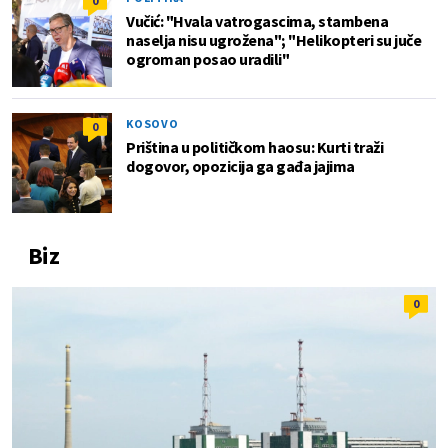
0
Vučić: "Hvala vatrogascima, stambena
naselja nisu ugrožena"; "Helikopteri su juče
ogroman posao uradili"
KOSOVO
0
Priština u političkom haosu: Kurti traži
dogovor, opozicija ga gađa jajima
Biz
0