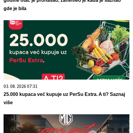
godine otac je pronašao, zanemeo je kada je saznao
gde je bila
03. 08. 2026 07:31
25.000 kupaca već kupuje uz PerSu Extra. A ti? Saznaj
više