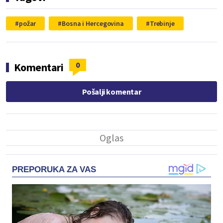
požar
Bosna i Hercegovina
Trebinje
0
Komentari
Pošalji komentar
PREPORUKA ZA VAS