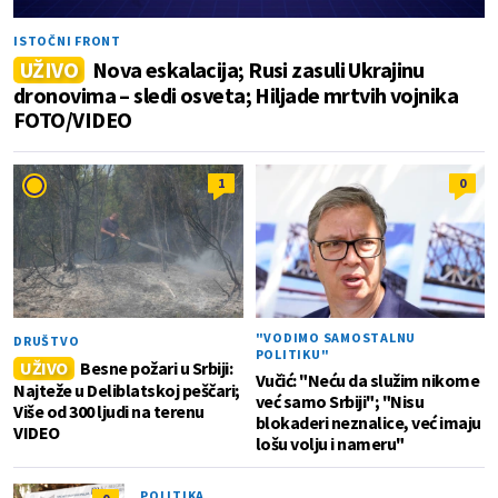
ISTOČNI FRONT
UŽIVO
Nova eskalacija; Rusi zasuli Ukrajinu
dronovima – sledi osveta; Hiljade mrtvih vojnika
FOTO/VIDEO
1
0
"VODIMO SAMOSTALNU
DRUŠTVO
POLITIKU"
UŽIVO
Besne požari u Srbiji:
Vučić: "Neću da služim nikome
Najteže u Deliblatskoj peščari;
već samo Srbiji"; "Nisu
Više od 300 ljudi na terenu
blokaderi neznalice, već imaju
VIDEO
lošu volju i nameru"
POLITIKA