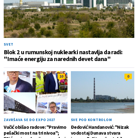
SVET
Blok 2 u rumunskoj nuklearki nastavlja da radi:
"Imaće energiju za narednih devet dana"
10
0
ZAVRŠAVA SE DO EXPO 2027
SVE POD KONTROLOM
Vučić obišao radove: "Pravimo
Đedović Handanović: "Nizak
pešački most na tri nivoa";
vodostaj Dunava stvara