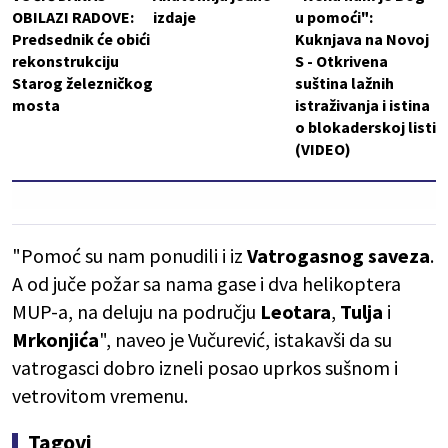
OBILAZI RADOVE:
izdaje
u pomoći":
Predsednik će obići
Kuknjava na Novoj
rekonstrukciju
S - Otkrivena
Starog železničkog
suština lažnih
mosta
istraživanja i istina
o blokaderskoj listi
(VIDEO)
"Pomoć su nam ponudili i iz
Vatrogasnog saveza
.
A od juče požar sa nama gase i dva helikoptera
MUP-a, na deluju na području
Leotara
,
Tulja
i
Mrkonjića
", naveo je Vučurević, istakavši da su
vatrogasci dobro izneli posao uprkos sušnom i
vetrovitom vremenu.
Tagovi