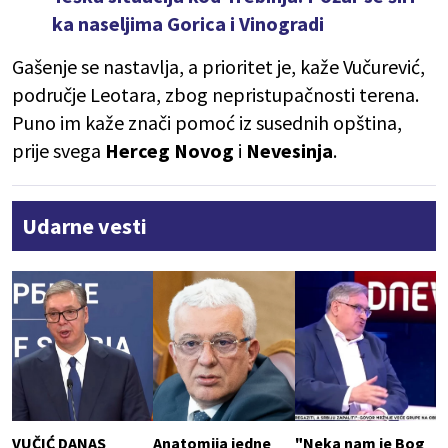
ka naseljima Gorica i Vinogradi
Gašenje se nastavlja, a prioritet je, kaže Vučurević,
područje Leotara, zbog nepristupačnosti terena.
Puno im kaže znači pomoć iz susednih opština,
prije svega
Herceg Novog
i
Nevesinja
.
Udarne vesti
VUČIĆ DANAS
Anatomija jedne
"Neka nam je Bog