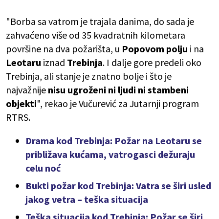
"Borba sa vatrom je trajala danima, do sada je
zahvaćeno više od 35 kvadratnih kilometara
površine na dva požarišta, u
Popovom polju
i na
Leotaru
iznad
Trebinja
. I dalje gore predeli oko
Trebinja, ali stanje je znatno bolje i što je
najvažnije
nisu ugroženi ni ljudi ni stambeni
objekti
", rekao je Vučurević za Jutarnji program
RTRS.
Drama kod Trebinja: Požar na Leotaru se
približava kućama, vatrogasci dežuraju
celu noć
Bukti požar kod Trebinja: Vatra se širi usled
jakog vetra – teška situacija
Teška situacija kod Trebinja: Požar se širi