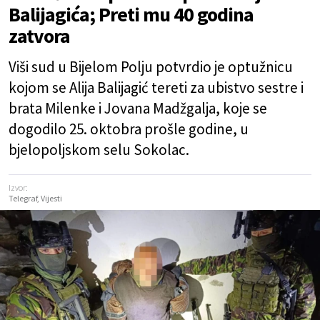
Balijagića; Preti mu 40 godina
zatvora
Viši sud u Bijelom Polju potvrdio je optužnicu
kojom se Alija Balijagić tereti za ubistvo sestre i
brata Milenke i Jovana Madžgalja, koje se
dogodilo 25. oktobra prošle godine, u
bjelopoljskom selu Sokolac.
Izvor:
Telegraf, Vijesti