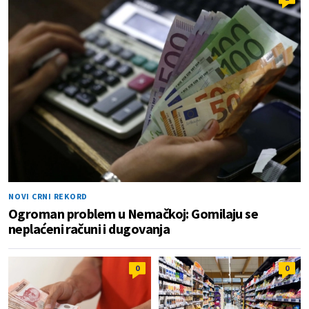
NOVI CRNI REKORD
Ogroman problem u Nemačkoj: Gomilaju se
neplaćeni računi i dugovanja
0
0