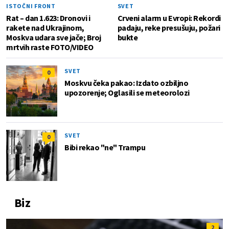
ISTOČNI FRONT
SVET
Rat – dan 1.623: Dronovi i
Crveni alarm u Evropi: Rekordi
rakete nad Ukrajinom,
padaju, reke presušuju, požari
Moskva udara sve jače; Broj
bukte
mrtvih raste FOTO/VIDEO
SVET
0
Moskvu čeka pakao: Izdato ozbiljno
upozorenje; Oglasili se meteorolozi
SVET
0
Bibi rekao "ne" Trampu
Biz
2