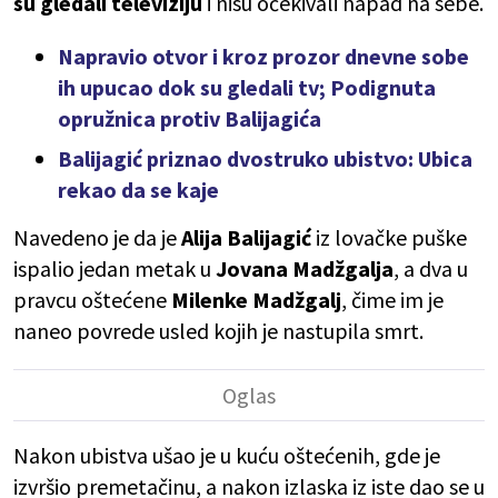
su gledali televiziju
i nisu očekivali napad na sebe.
Napravio otvor i kroz prozor dnevne sobe
ih upucao dok su gledali tv; Podignuta
opružnica protiv Balijagića
Balijagić priznao dvostruko ubistvo: Ubica
rekao da se kaje
Navedeno je da je
Alija Balijagić
iz lovačke puške
ispalio jedan metak u
Jovana Madžgalja
, a dva u
pravcu oštećene
Milenke Madžgalj
, čime im je
naneo povrede usled kojih je nastupila smrt.
Nakon ubistva ušao je u kuću oštećenih, gde je
izvršio premetačinu, a nakon izlaska iz iste dao se u