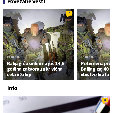
Povezane vesti
0
REGION
REGION
Balijagić osuđen na još 14,5
Potvrđena presu
godina zatvora za krivična
Balijagiću; 40 
dela u Srbiji
ubistvo brata i
Info
0