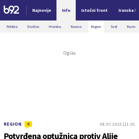
Najnovije
Info
Istočni front
Iranska kr
Nova vest
Politika
Društvo
Hronika
Kosovo
Region
Svet
Razno
REGION
08.07.2025.
11:01
0
Potvrđena optužnica protiv Alije