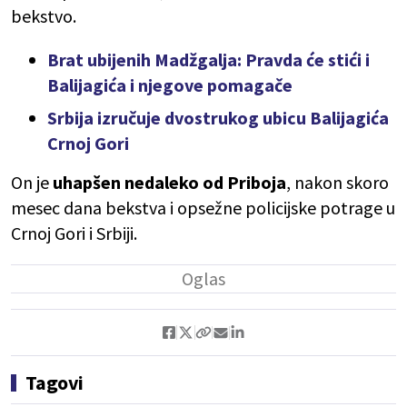
bekstvo.
Brat ubijenih Madžgalja: Pravda će stići i
Balijagića i njegove pomagače
Srbija izručuje dvostrukog ubicu Balijagića
Crnoj Gori
On je
uhapšen nedaleko od Priboja
, nakon skoro
mesec dana bekstva i opsežne policijske potrage u
Crnoj Gori i Srbiji.
Tagovi