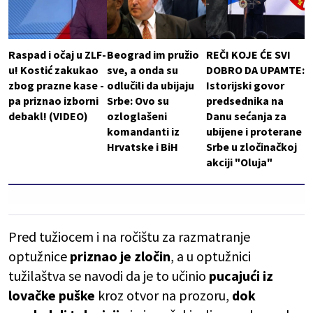
Raspad i očaj u ZLF-
Beograd im pružio
REČI KOJE ĆE SVI
u! Kostić zakukao
sve, a onda su
DOBRO DA UPAMTE:
zbog prazne kase -
odlučili da ubijaju
Istorijski govor
pa priznao izborni
Srbe: Ovo su
predsednika na
debakl! (VIDEO)
ozloglašeni
Danu sećanja za
komandanti iz
ubijene i proterane
Hrvatske i BiH
Srbe u zločinačkoj
akciji "Oluja"
Pred tužiocem i na ročištu za razmatranje
optužnice
priznao je zločin
, a u optužnici
tužilaštva se navodi da je to učinio
pucajući iz
lovačke puške
kroz otvor na prozoru,
dok