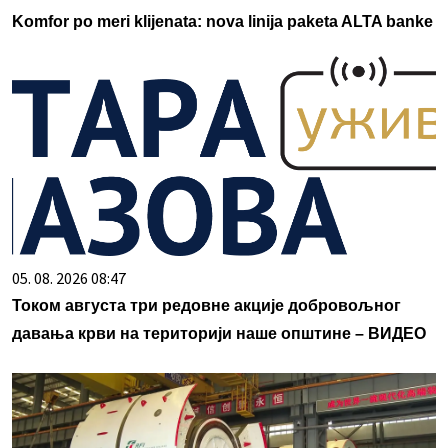
Komfor po meri klijenata: nova linija paketa ALTA banke
05. 08. 2026 08:47
Током августа три редовне акције добровољног
давања крви на територији наше општине – ВИДЕО