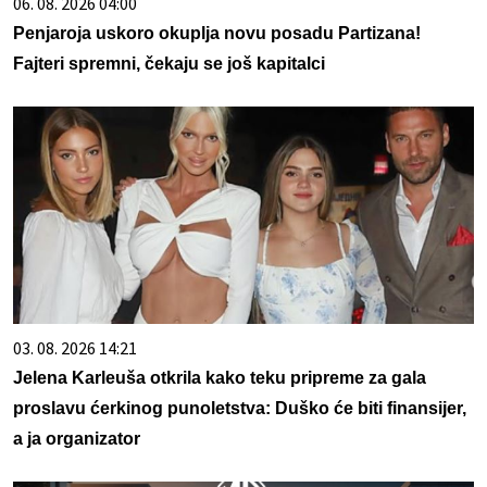
06. 08. 2026 04:00
Penjaroja uskoro okuplja novu posadu Partizana!
Fajteri spremni, čekaju se još kapitalci
03. 08. 2026 14:21
Jelena Karleuša otkrila kako teku pripreme za gala
proslavu ćerkinog punoletstva: Duško će biti finansijer,
a ja organizator