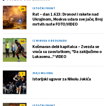
ISTOČNI FRONT
20
Rat – dan 1.623: Dronovi i rakete nad
Ukrajinom, Moskva udara sve jače; Broj
mrtvih raste FOTO/VIDEO
IZ MINUSA U BEOGRADU
365
Košmaran debi kapitalca – Zvezda se
vraća sa zaostatkom; "Da zaključimo o
Lukasenu..." VIDEO
359,5 MILIONA
7
Istorijski ugovor za Nikolu Jokića
ISTOČNI FRONT