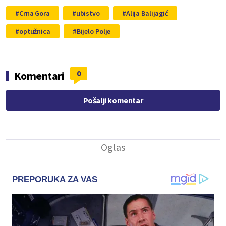
Crna Gora
ubistvo
Alija Balijagić
optužnica
Bijelo Polje
0
Komentari
Pošalji komentar
PREPORUKA ZA VAS