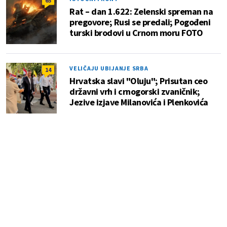
65
Rat – dan 1.622: Zelenski spreman na
pregovore; Rusi se predali; Pogođeni
turski brodovi u Crnom moru FOTO
VELIČAJU UBIJANJE SRBA
14
Hrvatska slavi "Oluju"; Prisutan ceo
državni vrh i crnogorski zvaničnik;
Jezive izjave Milanovića i Plenkovića