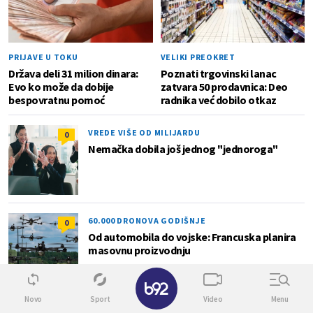
PRIJAVE U TOKU
VELIKI PREOKRET
Država deli 31 milion dinara:
Poznati trgovinski lanac
Evo ko može da dobije
zatvara 50 prodavnica: Deo
bespovratnu pomoć
radnika već dobilo otkaz
VREDE VIŠE OD MILIJARDU
0
Nemačka dobila još jednog "jednoroga"
60.000 DRONOVA GODIŠNJE
0
Od automobila do vojske: Francuska planira
masovnu proizvodnju
✕
Novo
Sport
Video
Menu
Lokal