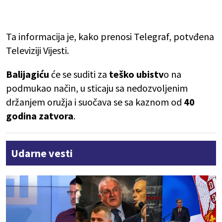
Ta informacija je, kako prenosi Telegraf, potvđena
Televiziji Vijesti.
Balijagiću
će se suditi za
teško ubistv
o na
podmukao način, u sticaju sa nedozvoljenim
držanjem oružja i suočava se sa kaznom od
40
godina zatvora
.
Udarne vesti