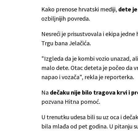
Kako prenose hrvatski mediji,
dete je
ozbiljnijih povreda.
Nesreći je prisustvovala i ekipa jedne
Trgu bana Jelačića.
"Izgleda da je kombi vozio unazad, al
malo dete. Otac deteta je počeo da vr
napao i vozača", rekla je reporterka.
Na
dečaku nije bilo tragova krvi i p
pozvana Hitna pomoć.
U trenutku udesa bili su uz oca i deča
bila mlađa od pet godina. U pitanju su