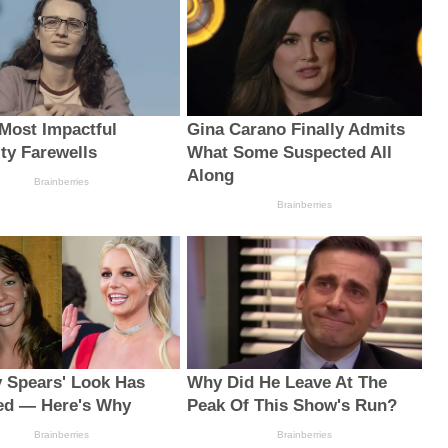
 Most Impactful
Gina Carano Finally Admits
ity Farewells
What Some Suspected All
Along
Brainberries
Brainberries
y Spears' Look Has
Why Did He Leave At The
ed — Here's Why
Peak Of This Show's Run?
Brainberries
Brainberries