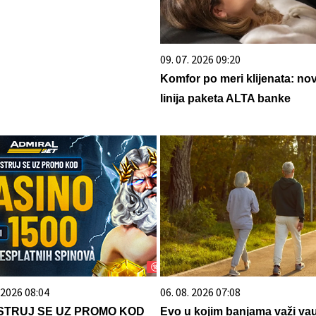
09. 07. 2026 09:20
Komfor po meri klijenata: no
linija paketa ALTA banke
. 2026 08:04
06. 08. 2026 07:08
STRUJ SE UZ PROMO KOD
Evo u kojim banjama važi va