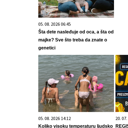
05. 08. 2026 06:45
Šta dete nasleđuje od oca, a šta od
majke? Sve što treba da znate o
genetici
05. 08. 2026 14:12
20. 07
Koliko visoku temperaturu ljudsko
REGI