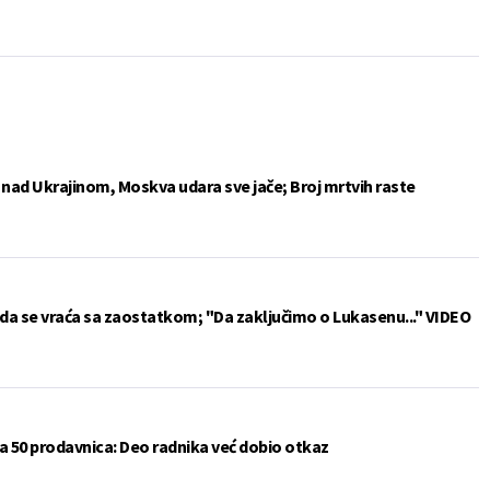
e nad Ukrajinom, Moskva udara sve jače; Broj mrtvih raste
da se vraća sa zaostatkom; "Da zaključimo o Lukasenu..." VIDEO
a 50 prodavnica: Deo radnika već dobio otkaz