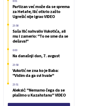
0:01
Partizan već može da se sprema
za Hetafe; Ilić otkrio zašto
Ugrešić nije igrao VIDEO
23:58
Saša Ilić nahvalio Vukotića, ali
mu i zamerio: "To ne sme da se
dešava!"
0:00
Na današnji dan, 7. avgust
23:58
Vukotić ne zna ko je Baba:
"Vidim da ga svi hvale"
23:51
Aleksić: "Nemamo čega da se
plašimo u Kazahstanu" VIDEO