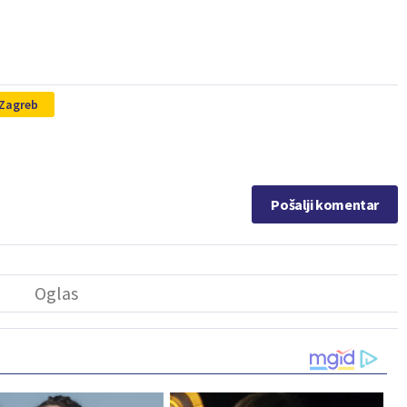
Zagreb
Pošalji komentar