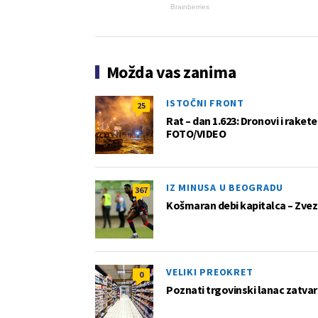
Brainberries
Možda vas zanima
ISTOČNI FRONT
25
Rat – dan 1.623: Dronovi i raket
FOTO/VIDEO
IZ MINUSA U BEOGRADU
367
Košmaran debi kapitalca – Zvez
VELIKI PREOKRET
0
Poznati trgovinski lanac zatvar