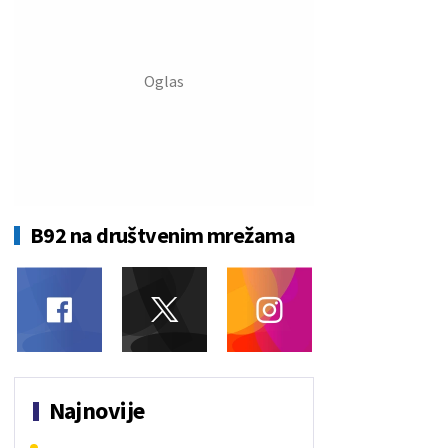
B92 na društvenim mrežama
Najnovije