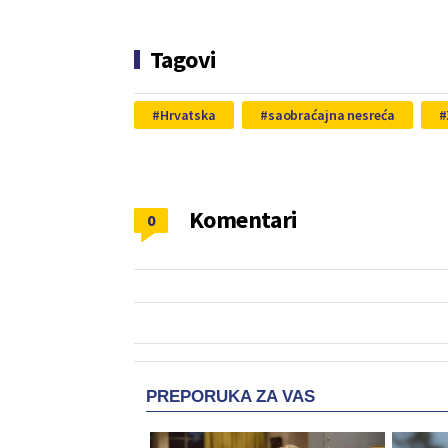
Tagovi
Hrvatska
saobraćajna nesreća
Komentari
0
PREPORUKA ZA VAS