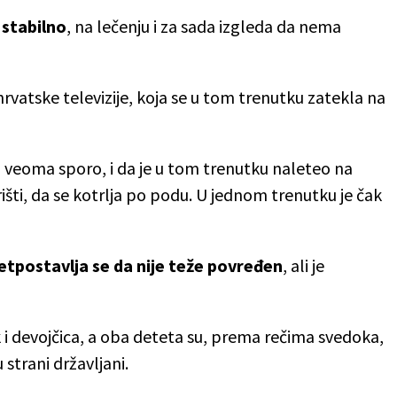
 stabilno
, na lečenju i za sada izgleda da nema
 hrvatske televizije, koja se u tom trenutku zatekla na
i veoma sporo, i da je u tom trenutku naleteo na
išti, da se kotrlja po podu. U jednom trenutku je čak
retpostavlja se da nije teže povređen
, ali je
k i devojčica, a oba deteta su, prema rečima svedoka,
 strani državljani.