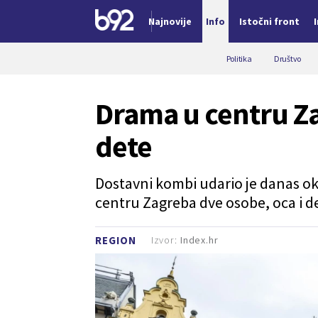
Najnovije
Info
Istočni front
Nova vest
Politika
Društvo
Drama u centru Z
dete
Dostavni kombi udario je danas ok
centru Zagreba dve osobe, oca i d
Izvor:
Index.hr
REGION