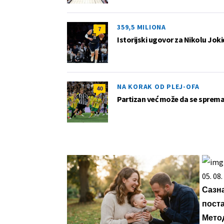
359,5 MILIONA
7
Istorijski ugovor za Nikolu Joki
NA KORAK OD PLEJ-OFA
40
Partizan već može da se sprema z
05. 08
Сазна
пост
Мето