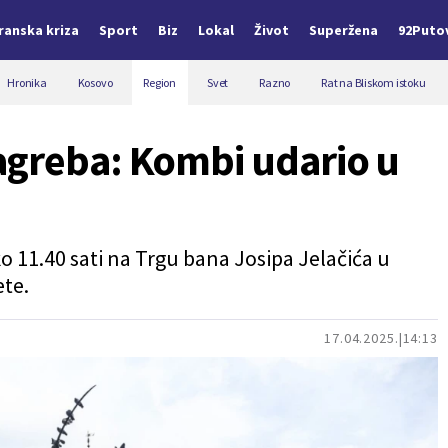
Iranska kriza
Sport
Biz
Lokal
Život
Superžena
92Puto
Hronika
Kosovo
Region
Svet
Razno
Rat na Bliskom istoku
agreba: Kombi udario u
o 11.40 sati na Trgu bana Josipa Jelačića u
ete.
17.04.2025.
14:13