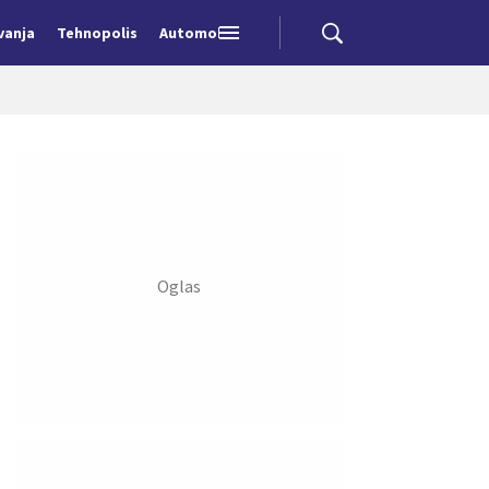
vanja
Tehnopolis
Automobili