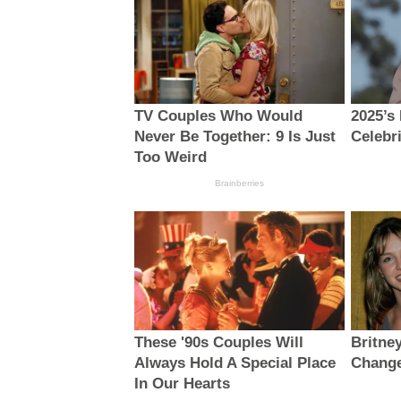
TV Couples Who Would
2025’s
Never Be Together: 9 Is Just
Celebr
Too Weird
Brainberries
These '90s Couples Will
Britne
Always Hold A Special Place
Chang
In Our Hearts