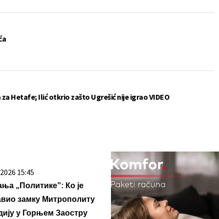
ća
a Hetafe; Ilić otkrio zašto Ugrešić nije igrao VIDEO
. 2026 15:45
ња „Политике”: Ко је
авио замку Митрополиту
дију у Горњем Заостру