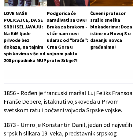
LOVE NAŠE
Podgorica će
Čuveni profesor
POLICAJCE, DA SE
sarađivati sa OVK!
srušio sneška
SRBI ISELJAVAJU:
Bruka za brukom -
blokaderima: Doza
Na KiM ljude
stiže nam novi
istine na Novoj S o
privode bez
udarac od "braće":
davanju novca
dokaza, na tajnim
Crna Gora u
građanima!
spiskovima više od
vojnom paktu
200 pripadnika MUP
protiv Srbije?!
1856 - Rođen je francuski maršal Luj Feliks Fransoa
Franše Depere, istaknuti vojskovođa u Prvom
svetskom ratu i počasni vojvoda Srpske vojske.
1873 - Umro je Konstantin Danil, jedan od najvećih
srpskih slikara 19. veka, predstavnik srpskog