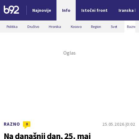
Najnovije
Info
Istočni front
Iranska kr
Nova vest
Politika
Društvo
Hronika
Kosovo
Region
Svet
Razno
RAZNO
25.05.2026.
0:02
0
Na današnji dan, 25. maj