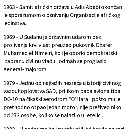
1963 - Samit afričkih država u Adis Abebi okončan
je sporazumom o osnivanju Organizacije afričkog
jedinstva.
1969 - U Sudanu je državnim udarom bez
prolivanja krvi vlast preuzeo pukovnik Džafer
Muhamed el Nimeiri, koji je oborio demokratski
izabranu civilnu vladu i odmah se proglasio
general-majorom.
1979 - Jednu od najtežih nesreća u istoriji civilnog
vazduhoplovstva SAD, prilikom pada aviona tipa
DC-10 na čikaški aerodrom "O'Hara" pošto mu je
prethodno otpao jedan motor, nije preživeo niko
od 273 osobe, koliko se nalazilo u letelici.
1983 - U požarima koji su zahvatili tri broda na reci