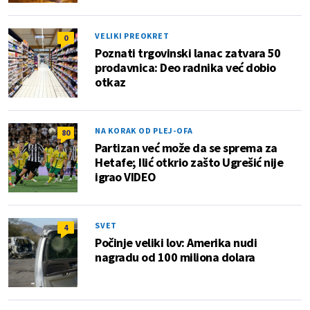
VELIKI PREOKRET
0
Poznati trgovinski lanac zatvara 50
prodavnica: Deo radnika već dobio
otkaz
NA KORAK OD PLEJ-OFA
80
Partizan već može da se sprema za
Hetafe; Ilić otkrio zašto Ugrešić nije
igrao VIDEO
SVET
4
Počinje veliki lov: Amerika nudi
nagradu od 100 miliona dolara