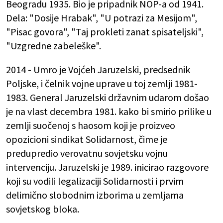
Beogradu 1935. Bio je pripadnik NOP-a od 1941.
Dela: "Dosije Hrabak", "U potrazi za Mesijom",
"Pisac govora", "Taj prokleti zanat spisateljski",
"Uzgredne zabeleške".
2014 - Umro je Vojćeh Jaruzelski, predsednik
Poljske, i čelnik vojne uprave u toj zemlji 1981-
1983. General Jaruzelski državnim udarom došao
je na vlast decembra 1981. kako bi smirio prilike u
zemlji suočenoj s haosom koji je proizveo
opozicioni sindikat Solidarnost, čime je
predupredio verovatnu sovjetsku vojnu
intervenciju. Jaruzelski je 1989. inicirao razgovore
koji su vodili legalizaciji Solidarnosti i prvim
delimično slobodnim izborima u zemljama
sovjetskog bloka.