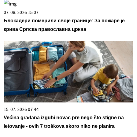
07. 08. 2026 15:07
Блокадери померили своје границе: За пожаре је
крива Српска православна црква
15. 07. 2026 07:44
Većina građana izgubi novac pre nego što stigne na
letovanje - ovih 7 troškova skoro niko ne planira