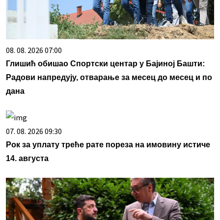
08. 08. 2026 07:00
Глишић обишао Спортски центар у Бајиној Башти:
Радови напредују, отварање за месец до месец и по
дана
07. 08. 2026 09:30
Рок за уплату треће рате пореза на имовину истиче
14. августа