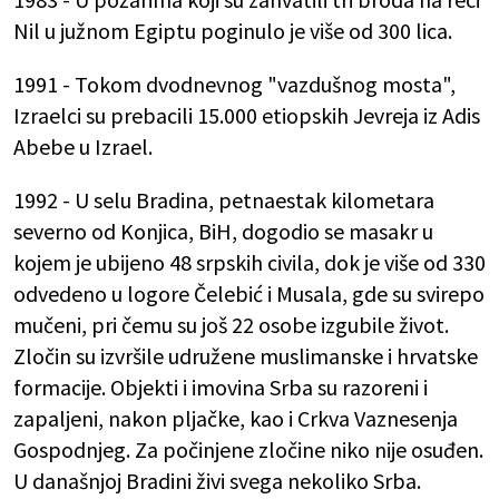
Nil u južnom Egiptu poginulo je više od 300 lica.
1991 - Tokom dvodnevnog "vazdušnog mosta",
Izraelci su prebacili 15.000 etiopskih Jevreja iz Adis
Abebe u Izrael.
1992 - U selu Bradina, petnaestak kilometara
severno od Konjica, BiH, dogodio se masakr u
kojem je ubijeno 48 srpskih civila, dok je više od 330
odvedeno u logore Čelebić i Musala, gde su svirepo
mučeni, pri čemu su još 22 osobe izgubile život.
Zločin su izvršile udružene muslimanske i hrvatske
formacije. Objekti i imovina Srba su razoreni i
zapaljeni, nakon pljačke, kao i Crkva Vaznesenja
Gospodnjeg. Za počinjene zločine niko nije osuđen.
U današnjoj Bradini živi svega nekoliko Srba.