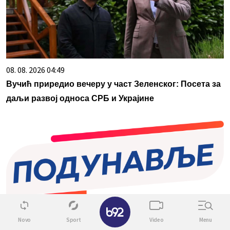
08. 08. 2026 04:49
Вучић приредио вечеру у част Зеленског: Посета за
даљи развој односа СРБ и Украјине
✕
Novo
Sport
Video
Menu