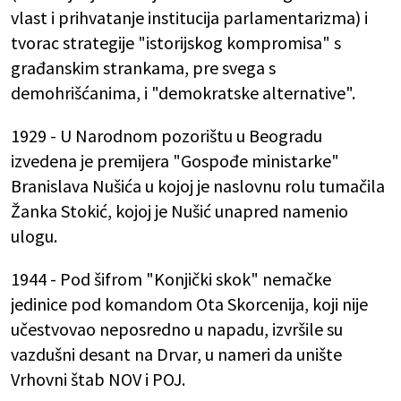
vlast i prihvatanje institucija parlamentarizma) i
tvorac strategije "istorijskog kompromisa" s
građanskim strankama, pre svega s
demohrišćanima, i "demokratske alternative".
1929 - U Narodnom pozorištu u Beogradu
izvedena je premijera "Gospođe ministarke"
Branislava Nušića u kojoj je naslovnu rolu tumačila
Žanka Stokić, kojoj je Nušić unapred namenio
ulogu.
1944 - Pod šifrom "Konjički skok" nemačke
jedinice pod komandom Ota Skorcenija, koji nije
učestvovao neposredno u napadu, izvršile su
vazdušni desant na Drvar, u nameri da unište
Vrhovni štab NOV i POJ.