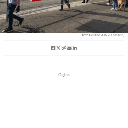
FOTO TANJUG/ VLADIMIR ŠPORČIĆ/