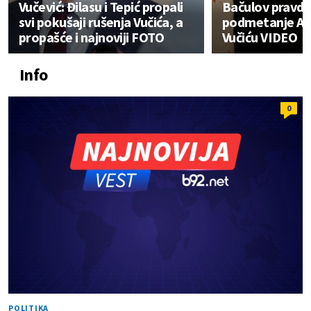
Vučević: Đilasu i Tepić propali
Bačulov pravda
svi pokušaji rušenja Vučića, a
podmetanje Al
propašće i najnoviji FOTO
Vučiću VIDEO
Info
0
POLITIKA