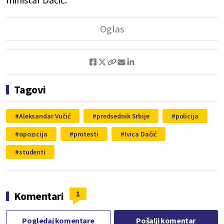
Tagovi
Aleksandar Vučić
predsednik Srbije
policija
opozicija
protesti
Ivica Dačić
studenti
1
Komentari
Pogledaj komentare
Pošalji komentar