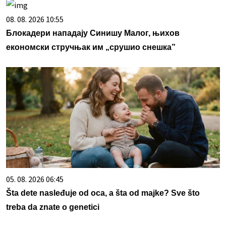
08. 08. 2026 10:55
Блокадери нападају Синишу Малог, њихов
економски стручњак им „срушио снешка”
05. 08. 2026 06:45
Šta dete nasleđuje od oca, a šta od majke? Sve što
treba da znate o genetici