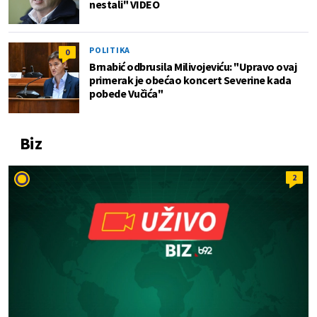
nestali" VIDEO
POLITIKA
0
Brnabić odbrusila Milivojeviću: "Upravo ovaj
primerak je obećao koncert Severine kada
pobede Vučića"
Biz
2