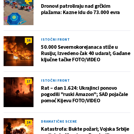
Dronovi patroliraju nad grčkim
plažama: Kazne idu do 73.000 evra
ISTOČNI FRONT
16
50.000 Severnokorejanaca stiže u
Rusiju; Izvedeno čak 40 udara!; Gađane
ključne tačke FOTO/VIDEO
ISTOČNI FRONT
17
Rat – dan 1.624: Ukrajinci ponovo
pogodili "ruski Amazon"; SAD pojačale
pomoć Kijevu FOTO/VIDEO
DRAMATIČNE SCENE
14
Katastrofa: Bukte požari; Vojska Srbije