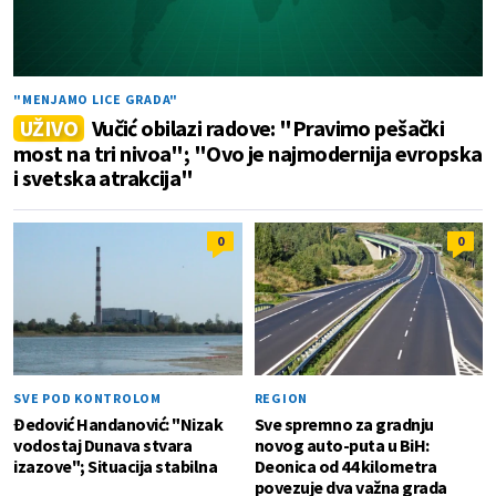
"MENJAMO LICE GRADA"
UŽIVO
Vučić obilazi radove: "Pravimo pešački
most na tri nivoa"; "Ovo je najmodernija evropska
i svetska atrakcija"
0
0
SVE POD KONTROLOM
REGION
Đedović Handanović: "Nizak
Sve spremno za gradnju
vodostaj Dunava stvara
novog auto-puta u BiH:
izazove"; Situacija stabilna
Deonica od 44 kilometra
povezuje dva važna grada