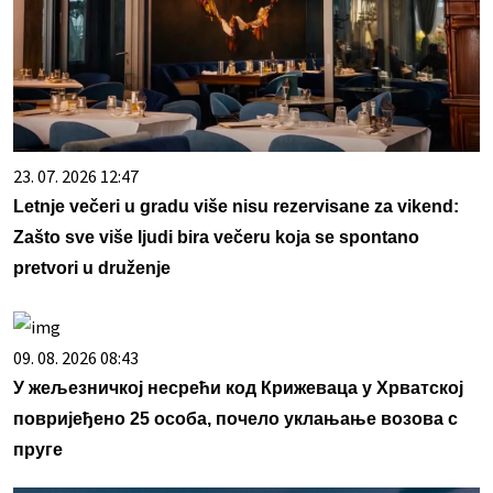
23. 07. 2026 12:47
Letnje večeri u gradu više nisu rezervisane za vikend:
Zašto sve više ljudi bira večeru koja se spontano
pretvori u druženje
09. 08. 2026 08:43
У жељезничкој несрећи код Крижеваца у Хрватској
повријеђено 25 особа, почело уклањање возова с
пруге