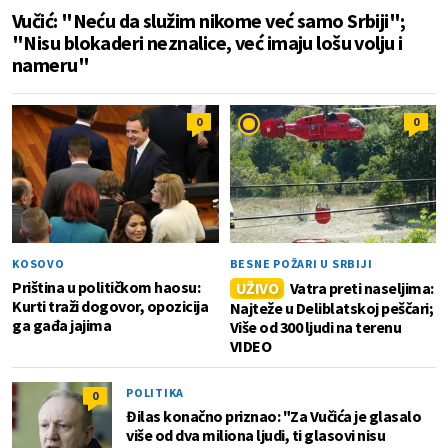
Vučić: "Neću da služim nikome već samo Srbiji";
"Nisu blokaderi neznalice, već imaju lošu volju i
nameru"
0
0
KOSOVO
BESNE POŽARI U SRBIJI
Priština u političkom haosu:
UŽIVO
Vatra preti naseljima:
Kurti traži dogovor, opozicija
Najteže u Deliblatskoj peščari;
ga gađa jajima
Više od 300 ljudi na terenu
VIDEO
POLITIKA
0
Đilas konačno priznao: "Za Vučića je glasalo
više od dva miliona ljudi, ti glasovi nisu