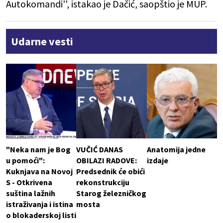
Autokomandi'', istakao je Dačić, saopštio je MUP.
Udarne vesti
"Neka nam je Bog
VUČIĆ DANAS
Anatomija jedne
u pomoći":
OBILAZI RADOVE:
izdaje
Kuknjava na Novoj
Predsednik će obići
S - Otkrivena
rekonstrukciju
suština lažnih
Starog železničkog
istraživanja i istina
mosta
o blokaderskoj listi