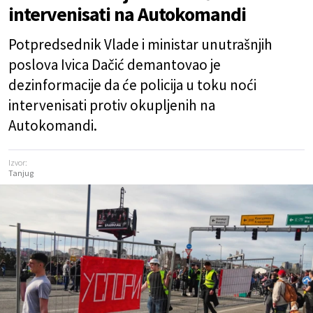
intervenisati na Autokomandi
Potpredsednik Vlade i ministar unutrašnjih
poslova Ivica Dačić demantovao je
dezinformacije da će policija u toku noći
intervenisati protiv okupljenih na
Autokomandi.
Izvor:
Tanjug