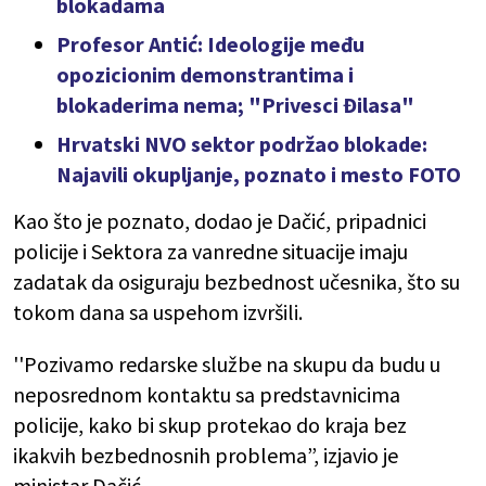
blokadama
Profesor Antić: Ideologije među
opozicionim demonstrantima i
blokaderima nema; "Privesci Đilasa"
Hrvatski NVO sektor podržao blokade:
Najavili okupljanje, poznato i mesto FOTO
Kao što je poznato, dodao je Dačić, pripadnici
policije i Sektora za vanredne situacije imaju
zadatak da osiguraju bezbednost učesnika, što su
tokom dana sa uspehom izvršili.
''Pozivamo redarske službe na skupu da budu u
neposrednom kontaktu sa predstavnicima
policije, kako bi skup protekao do kraja bez
ikakvih bezbednosnih problema”, izjavio je
ministar Dačić.