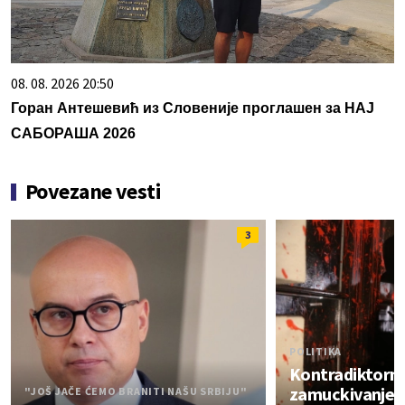
08. 08. 2026 20:50
Горан Антешевић из Словеније проглашен за НАЈ
САБОРАША 2026
Povezane vesti
3
POLITIKA
Kontradiktorne 
zamuckivanje: 
"JOŠ JAČE ĆEMO BRANITI NAŠU SRBIJU"