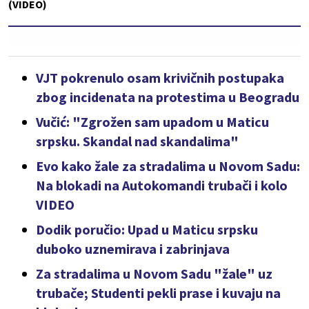
(VIDEO)
VJT pokrenulo osam krivičnih postupaka
zbog incidenata na protestima u Beogradu
Vučić: "Zgrožen sam upadom u Maticu
srpsku. Skandal nad skandalima"
Evo kako žale za stradalima u Novom Sadu:
Na blokadi na Autokomandi trubači i kolo
VIDEO
Dodik poručio: Upad u Maticu srpsku
duboko uznemirava i zabrinjava
Za stradalima u Novom Sadu "žale" uz
trubače; Studenti pekli prase i kuvaju na