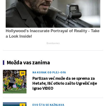
Hollywood's Inaccurate Portrayal of Reality - Take
a Look Inside!
Brainberries
Možda vas zanima
NA KORAK OD PLEJ-OFA
80
Partizan već može da se sprema za
Hetafe; Ilić otkrio zašto Ugrešić nije
igrao VIDEO
EVO ŠTA SE KAŽNJAVA
6