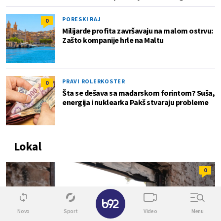
PORESKI RAJ
0
Milijarde profita završavaju na malom ostrvu:
Zašto kompanije hrle na Maltu
PRAVI ROLERKOSTER
0
Šta se dešava sa mađarskom forintom? Suša,
energija i nuklearka Pakš stvaraju probleme
Lokal
0
✕
Novo
Sport
Video
Menu