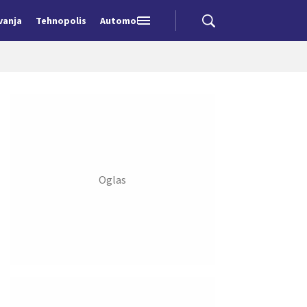
vanja
Tehnopolis
Automobili