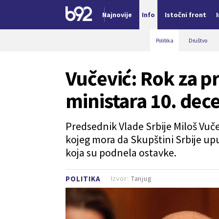
Najnovije
Info
Istočni front
Nova vest
Politika
Društvo
Vučević: Rok za p
ministara 10. de
Predsednik Vlade Srbije Miloš Vuče
kojeg mora da Skupštini Srbije up
koja su podnela ostavke.
Izvor:
Tanjug
POLITIKA