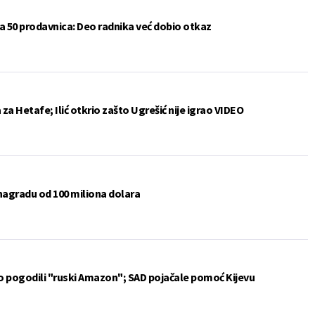
a 50 prodavnica: Deo radnika već dobio otkaz
a Hetafe; Ilić otkrio zašto Ugrešić nije igrao VIDEO
 nagradu od 100 miliona dolara
vo pogodili "ruski Amazon"; SAD pojačale pomoć Kijevu