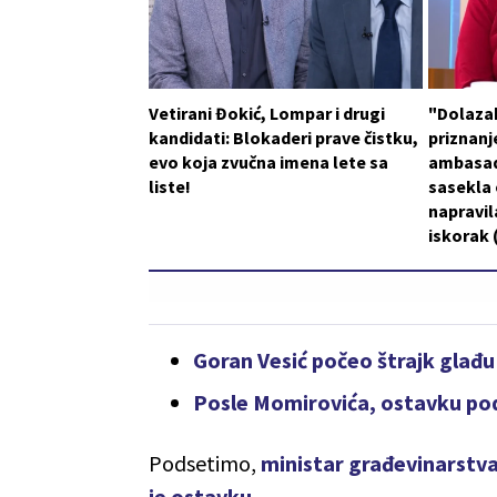
Vetirani Đokić, Lompar i drugi
"Dolaza
kandidati: Blokaderi prave čistku,
priznanje
evo koja zvučna imena lete sa
ambasad
liste!
sasekla o
napravil
iskorak
Goran Vesić počeo štrajk glađu
Posle Momirovića, ostavku pod
Podsetimo,
ministar građevinarstva
je ostavku.