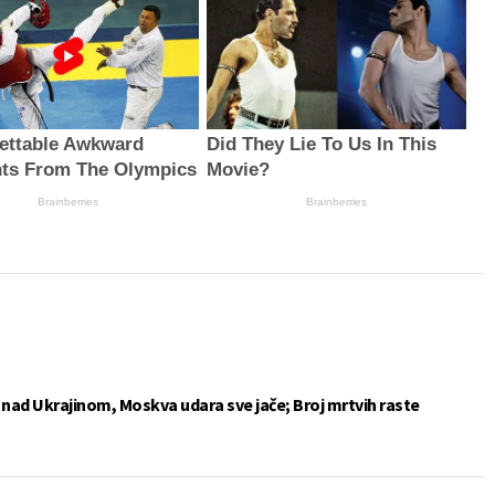
ettable Awkward
Did They Lie To Us In This
ts From The Olympics
Movie?
Brainberries
Brainberries
e nad Ukrajinom, Moskva udara sve jače; Broj mrtvih raste