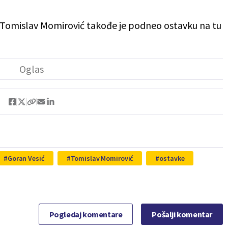
ne Tomislav Momirović takođe je podneo ostavku na tu
Goran Vesić
Tomislav Momirović
ostavke
Pogledaj komentare
Pošalji komentar