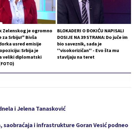
k Zelenskog je ogromno
BLOKADERI O ĐOKIĆU NAPISALI
 za Srbiju!" Bivša
DOSIJE NA 39 STRANA: Do juče im
orka usred emisije
bio saveznik, sada je
poziciju: Srbija je
''visokorizičan'' - Evo šta mu
a veliki diplomatski
stavljaju na teret
 (FOTO)
nela i Jelena Tanasković
, saobraćaja i infrastrukture Goran Vesić podneo