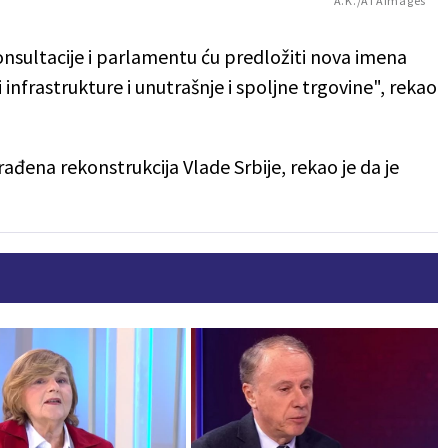
A.K./ATAImages
nsultacije i parlamentu ću predložiti nova imena
 infrastrukture i unutrašnje i spoljne trgovine", rekao
rađena rekonstrukcija Vlade Srbije, rekao je da je