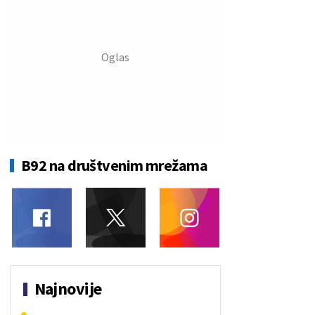
B92 na društvenim mrežama
Najnovije