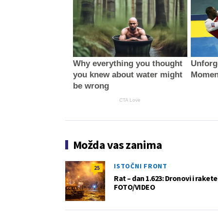
Why everything you thought
Unforg
you knew about water might
Momen
be wrong
CTA Love
Možda vas zanima
ISTOČNI FRONT
25
Rat – dan 1.623: Dronovi i raket
FOTO/VIDEO