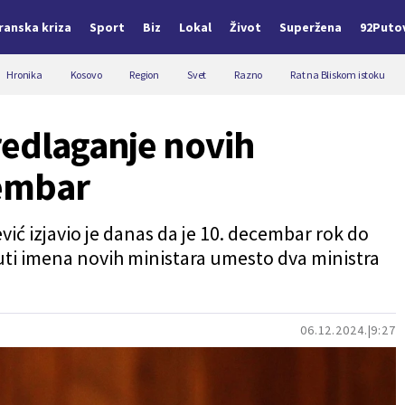
Iranska kriza
Sport
Biz
Lokal
Život
Superžena
92Puto
Hronika
Kosovo
Region
Svet
Razno
Rat na Bliskom istoku
redlaganje novih
cembar
vić izjavio je danas da je 10. decembar rok do
uti imena novih ministara umesto dva ministra
06.12.2024.
9:27