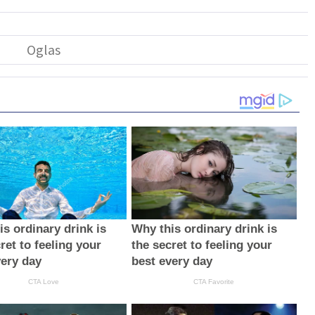
s ordinary drink is
Why this ordinary drink is
ret to feeling your
the secret to feeling your
very day
best every day
CTA Love
CTA Favorite