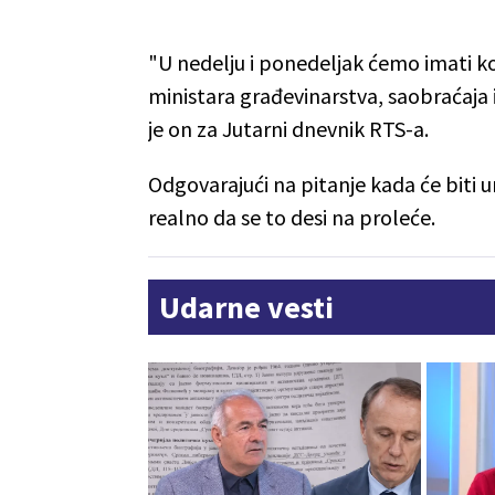
"U nedelju i ponedeljak ćemo imati ko
ministara građevinarstva, saobraćaja i
je on za Jutarni dnevnik RTS-a.
Odgovarajući na pitanje kada će biti u
realno da se to desi na proleće.
Udarne vesti