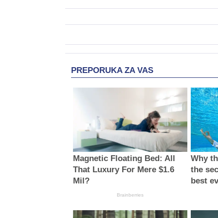
PREPORUKA ZA VAS
Magnetic Floating Bed: All
Why thi
That Luxury For Mere $1.6
the sec
Mil?
best e
Brainberries