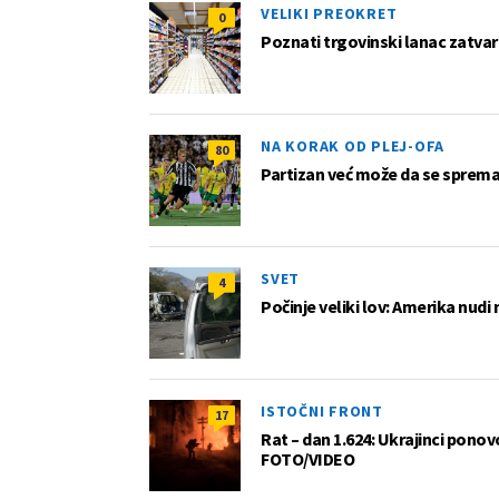
VELIKI PREOKRET
0
Poznati trgovinski lanac zatvar
NA KORAK OD PLEJ-OFA
80
Partizan već može da se sprema z
SVET
4
Počinje veliki lov: Amerika nudi
ISTOČNI FRONT
17
Rat – dan 1.624: Ukrajinci pono
FOTO/VIDEO