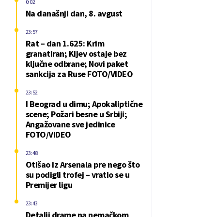
0:02
Na današnji dan, 8. avgust
23:57
Rat – dan 1.625: Krim
granatiran; Kijev ostaje bez
ključne odbrane; Novi paket
sankcija za Ruse FOTO/VIDEO
23:52
I Beograd u dimu; Apokaliptične
scene; Požari besne u Srbiji;
Angažovane sve jedinice
FOTO/VIDEO
23:48
Otišao iz Arsenala pre nego što
su podigli trofej – vratio se u
Premijer ligu
23:43
Detalji drame na nemačkom