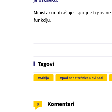
Ministar unutrašnje i spoljne trgovi
funkciju.
Tagovi
Srbija
pad nadstrešnice Novi Sad
Komentari
3