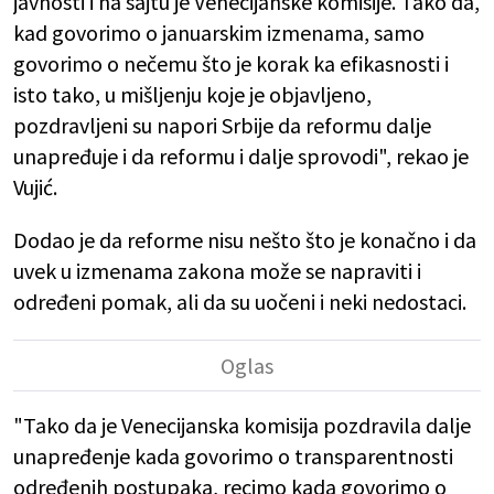
javnosti i na sajtu je Venecijanske komisije. Tako da,
kad govorimo o januarskim izmenama, samo
govorimo o nečemu što je korak ka efikasnosti i
isto tako, u mišljenju koje je objavljeno,
pozdravljeni su napori Srbije da reformu dalje
unapređuje i da reformu i dalje sprovodi", rekao je
Vujić.
Dodao je da reforme nisu nešto što je konačno i da
uvek u izmenama zakona može se napraviti i
određeni pomak, ali da su uočeni i neki nedostaci.
"Tako da je Venecijanska komisija pozdravila dalje
unapređenje kada govorimo o transparentnosti
određenih postupaka, recimo kada govorimo o