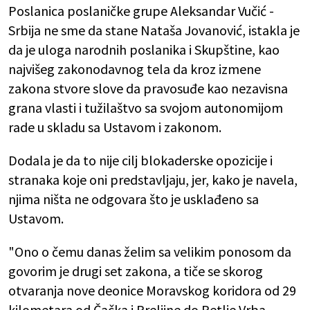
Poslanica poslaničke grupe Aleksandar Vučić -
Srbija ne sme da stane Nataša Jovanović, istakla je
da je uloga narodnih poslanika i Skupštine, kao
najvišeg zakonodavnog tela da kroz izmene
zakona stvore slove da pravosuđe kao nezavisna
grana vlasti i tužilaštvo sa svojom autonomijom
rade u skladu sa Ustavom i zakonom.
Dodala je da to nije cilj blokaderske opozicije i
stranaka koje oni predstavljaju, jer, kako je navela,
njima ništa ne odgovara što je usklađeno sa
Ustavom.
"Ono o čemu danas želim sa velikim ponosom da
govorim je drugi set zakona, a tiče se skorog
otvaranja nove deonice Moravskog koridora od 29
kilometara od Čačka i Preljine do Petlje Vrba,