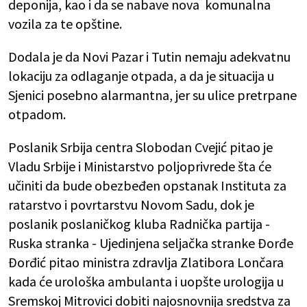
deponija, kao i da se nabave nova komunalna
vozila za te opštine.
Dodala je da Novi Pazar i Tutin nemaju adekvatnu
lokaciju za odlaganje otpada, a da je situacija u
Sjenici posebno alarmantna, jer su ulice pretrpane
otpadom.
Poslanik Srbija centra Slobodan Cvejić pitao je
Vladu Srbije i Ministarstvo poljoprivrede šta će
učiniti da bude obezbeđen opstanak Instituta za
ratarstvo i povrtarstvu Novom Sadu, dok je
poslanik poslaničkog kluba Radnička partija -
Ruska stranka - Ujedinjena seljačka stranke Đorđe
Đorđić pitao ministra zdravlja Zlatibora Lončara
kada će urološka ambulanta i uopšte urologija u
Sremskoj Mitrovici dobiti najosnovnija sredstva za