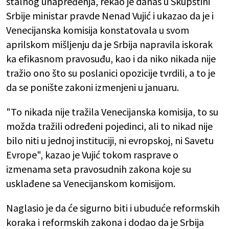
stalnog unapređenja, rekao je danas u Skupstini
Srbije ministar pravde Nenad Vujić i ukazao da je i
Venecijanska komisija konstatovala u svom
aprilskom mišljenju da je Srbija napravila iskorak
ka efikasnom pravosuđu, kao i da niko nikada nije
tražio ono što su poslanici opozicije tvrdili, a to je
da se ponište zakoni izmenjeni u januaru.
"To nikada nije tražila Venecijanska komisija, to su
možda tražili određeni pojedinci, ali to nikad nije
bilo niti u jednoj instituciji, ni evropskoj, ni Savetu
Evrope", kazao je Vujić tokom rasprave o
izmenama seta pravosudnih zakona koje su
usklađene sa Venecijanskom komisijom.
Naglasio je da će sigurno biti i ubuduće reformskih
koraka i reformskih zakona i dodao da je Srbija