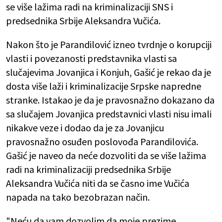
se više lažima radi na kriminalizaciji SNS i
predsednika Srbije Aleksandra Vučića.
Nakon što je Parandilović izneo tvrdnje o korupciji
vlasti i povezanosti predstavnika vlasti sa
slučajevima Jovanjica i Konjuh, Gašić je rekao da je
dosta više laži i kriminalizacije Srpske napredne
stranke. Istakao je da je pravosnažno dokazano da
sa slučajem Jovanjica predstavnici vlasti nisu imali
nikakve veze i dodao da je za Jovanjicu
pravosnažno osuđen poslovođa Parandilovića.
Gašić je naveo da neće dozvoliti da se više lažima
radi na kriminalizaciji predsednika Srbije
Aleksandra Vučića niti da se časno ime Vučića
napada na tako bezobrazan način.
"Neću da vam dozvolim da moje prezime