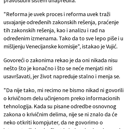
pravosudni sistem unapredila.
"Reforma je uvek proces i reforma uvek traži
usvajanje određenih zakonskih rešenja, praćenje
tih zakonskih rešenja, kao i analizu i rad na
određenim izmenama. Tako da to sve lepo piše i u
mišljenju Venecijanske komisije", istakao je Vujić.
Govoreći o zakonima rekao je da oni nikada nisu
nešto što je konačno i što se neće menjati niti
usavršavati, jer život napreduje stalno i menja se.
"Da nije tako, mi recimo ne bismo nikad ni govorili
o krivičnom delu učinjenom preko informacionih
tehnologija. Kada su pisane odredbe osnovnog
zakona o krivičnim delima, nije se ni znalo da će
neko otkriti kompjuter, da ne govorimo o