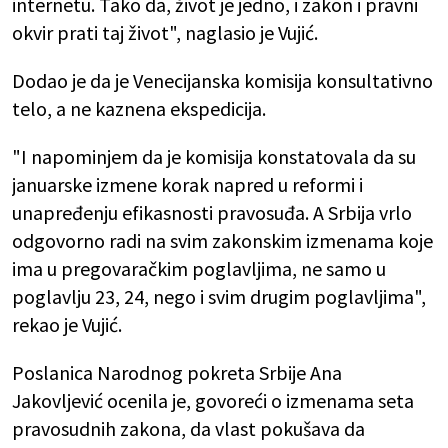
internetu. Tako da, život je jedno, i zakon i pravni
okvir prati taj život", naglasio je Vujić.
Dodao je da je Venecijanska komisija konsultativno
telo, a ne kaznena ekspedicija.
"I napominjem da je komisija konstatovala da su
januarske izmene korak napred u reformi i
unapređenju efikasnosti pravosuđa. A Srbija vrlo
odgovorno radi na svim zakonskim izmenama koje
ima u pregovaračkim poglavljima, ne samo u
poglavlju 23, 24, nego i svim drugim poglavljima",
rekao je Vujić.
Poslanica Narodnog pokreta Srbije Ana
Jakovljević ocenila je, govoreći o izmenama seta
pravosudnih zakona, da vlast pokušava da