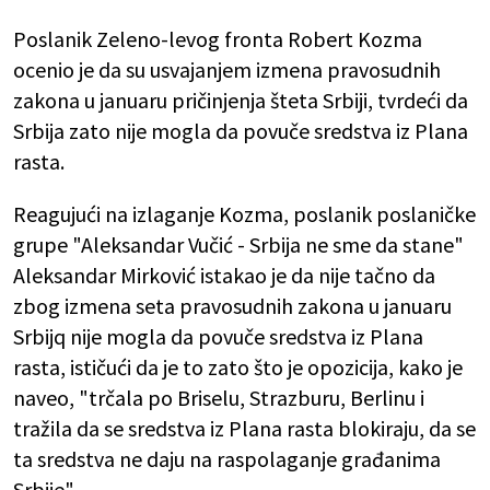
Poslanik Zeleno-levog fronta Robert Kozma
ocenio je da su usvajanjem izmena pravosudnih
zakona u januaru pričinjenja šteta Srbiji, tvrdeći da
Srbija zato nije mogla da povuče sredstva iz Plana
rasta.
Reagujući na izlaganje Kozma, poslanik poslaničke
grupe "Aleksandar Vučić - Srbija ne sme da stane"
Aleksandar Mirković istakao je da nije tačno da
zbog izmena seta pravosudnih zakona u januaru
Srbijq nije mogla da povuče sredstva iz Plana
rasta, ističući da je to zato što je opozicija, kako je
naveo, "trčala po Briselu, Strazburu, Berlinu i
tražila da se sredstva iz Plana rasta blokiraju, da se
ta sredstva ne daju na raspolaganje građanima
Srbije".