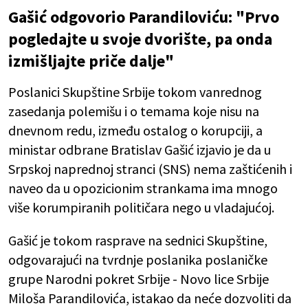
Gašić odgovorio Parandiloviću: "Prvo
pogledajte u svoje dvorište, pa onda
izmišljajte priče dalje"
Poslanici Skupštine Srbije tokom vanrednog
zasedanja polemišu i o temama koje nisu na
dnevnom redu, između ostalog o korupciji, a
ministar odbrane Bratislav Gašić izjavio je da u
Srpskoj naprednoj stranci (SNS) nema zaštićenih i
naveo da u opozicionim strankama ima mnogo
više korumpiranih političara nego u vladajućoj.
Gašić je tokom rasprave na sednici Skupštine,
odgovarajući na tvrdnje poslanika poslaničke
grupe Narodni pokret Srbije - Novo lice Srbije
Miloša Parandilovića, istakao da neće dozvoliti da