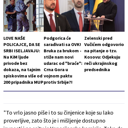
LOVE NAŠE
Podgorica će
Zelenski pred
POLICAJCE, DA SE
sarađivati sa OVK!
Vučićem odgovorio
SRBI ISELJAVAJU:
Bruka za brukom -
na pitanje o tzv.
Na KiM ljude
stiže nam novi
Kosovu: Odjekuju
privode bez
udarac od "braće":
reči ukrajinskog
dokaza, na tajnim
Crna Gora u
predsednika
spiskovima više od
vojnom paktu
200 pripadnika MUP
protiv Srbije?!
"To vrlo jasno piše i to su činjenice koje su lako
proverljive, zato što je i mišljenje dostupno