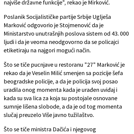
najviše državne funkcije", rekao je Mirković.
Poslanik Socijalističke partije Srbije Uglješa
Marković odgovorio je Stojmenović da je
Ministarstvo unutrašnjih poslova sistem od 43. 000
ljudi i da je veoma neodgovorno da se policajci
etiketiraju na najgori mogući način.
Što se tiče pucnjave u restoranu "27" Marković je
rekao da je Veselin Milić smenjen sa pozicije šefa
beogradske policije, a da je policija svoj posao
uradila onog momenta kada je urađen uviđaj i
kada su sva lica za koja su postojale osnovane
sumnje lišena slobode, a da je od tog momenta
slučaj preuzelo Više javno tužilaštvo.
Što se tiče ministra Dačića i njegovog