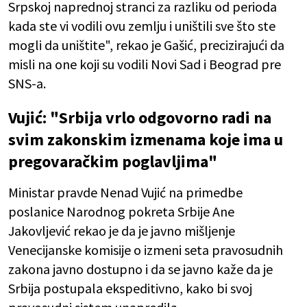
Srpskoj naprednoj stranci za razliku od perioda
kada ste vi vodili ovu zemlju i uništili sve što ste
mogli da uništite", rekao je Gašić, precizirajući da
misli na one koji su vodili Novi Sad i Beograd pre
SNS-a.
Vujić: "Srbija vrlo odgovorno radi na
svim zakonskim izmenama koje ima u
pregovaračkim poglavljima"
Ministar pravde Nenad Vujić na primedbe
poslanice Narodnog pokreta Srbije Ane
Jakovljević rekao je da je javno mišljenje
Venecijanske komisije o izmeni seta pravosudnih
zakona javno dostupno i da se javno kaže da je
Srbija postupala ekspeditivno, kako bi svoj