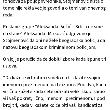
fondova za poljoprivrednike, Stojmenović ništa o
tome nije rekla već je govorila o temi van dnevnog
reda.
Poslanik grupe "Aleksandar Vučić – Srbija ne sme
da stane" Aleksandar Mirković odgovorio je
Stojmenović da oni ne žele beogradsku policiju da
nazovu beogradskom kriminalnom policijom.
On joj je poručio da će dobiti izbore kada ispune tri
uslova.
"Da kažete vi hrabro i smelo da li izlazite svojim
imenom i prezimenom na te izbore. Pod dva, kada
vi lično kažete kada ćete održati veliki skup, samo
vi i vaš pokret, lično, imenom i prezimenom. I pod
broj tri, kada vi kažete ko će biti vaši kandidati za