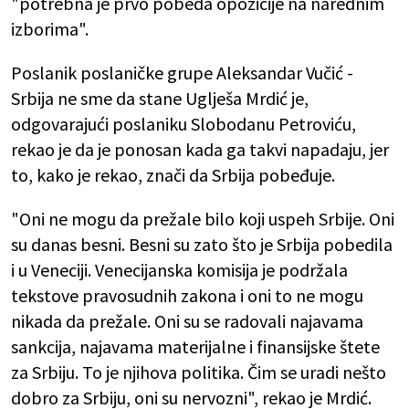
"potrebna je prvo pobeda opozicije na narednim
izborima".
Poslanik poslaničke grupe Aleksandar Vučić -
Srbija ne sme da stane Uglješa Mrdić je,
odgovarajući poslaniku Slobodanu Petroviću,
rekao je da je ponosan kada ga takvi napadaju, jer
to, kako je rekao, znači da Srbija pobeđuje.
"Oni ne mogu da prežale bilo koji uspeh Srbije. Oni
su danas besni. Besni su zato što je Srbija pobedila
i u Veneciji. Venecijanska komisija je podržala
tekstove pravosudnih zakona i oni to ne mogu
nikada da prežale. Oni su se radovali najavama
sankcija, najavama materijalne i finansijske štete
za Srbiju. To je njihova politika. Čim se uradi nešto
dobro za Srbiju, oni su nervozni", rekao je Mrdić.