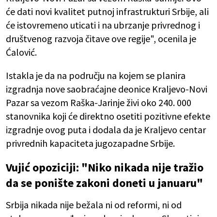
će dati novi kvalitet putnoj infrastrukturi Srbije, ali
će istovremeno uticati i na ubrzanje privrednog i
društvenog razvoja čitave ove regije", ocenila je
Ćalović.
Istakla je da na području na kojem se planira
izgradnja nove saobraćajne deonice Kraljevo-Novi
Pazar sa vezom Raška-Jarinje živi oko 240. 000
stanovnika koji će direktno osetiti pozitivne efekte
izgradnje ovog puta i dodala da je
Kraljevo centar
privrednih kapaciteta jugozapadne Srbije.
Vujić opoziciji: "Niko nikada nije tražio
da se ponište zakoni doneti u januaru"
Srbija nikada nije bežala ni od reformi, ni od