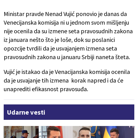
Ministar pravde Nenad Vujić ponovio je danas da
Venecijanska komisija ni u jednom svom mišljenju
nije ocenila da su izmene seta pravosudnih zakona
iz januara nešto što je loše, dok su poslanici
opozcije tvrdili da je usvajanjem izmena seta
pravosudnih zakona u januaru Srbiji naneta šteta.
Vujić je istakao da je Venacijanska komisija ocenila
da je usvajanje tih izmena korak napred i da će
unaprediti efikasnost pravosuđa.
Udarne vesti