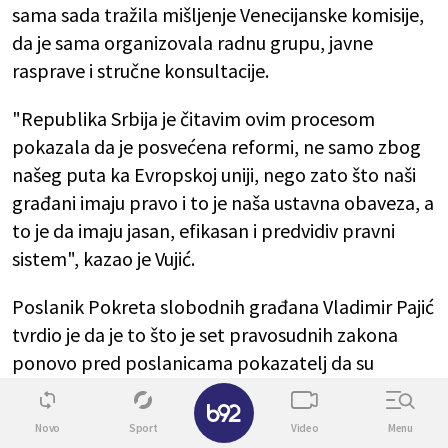
sama sada tražila mišljenje Venecijanske komisije,
da je sama organizovala radnu grupu, javne
rasprave i stručne konsultacije.
"Republika Srbija je čitavim ovim procesom
pokazala da je posvećena reformi, ne samo zbog
našeg puta ka Evropskoj uniji, nego zato što naši
građani imaju pravo i to je naša ustavna obaveza, a
to je da imaju jasan, efikasan i predvidiv pravni
sistem", kazao je Vujić.
Poslanik Pokreta slobodnih građana Vladimir Pajić
tvrdio je da je to što je set pravosudnih zakona
ponovo pred poslanicama pokazatelj da su
poslanici opozicije bili u pravu kada su govorili da
✕
će to naneti veliku štetu Srbiji i da, kako je rekao,
Novo
Sport
Video
Menu
spašavanje karijere jednog ministra, građane ne