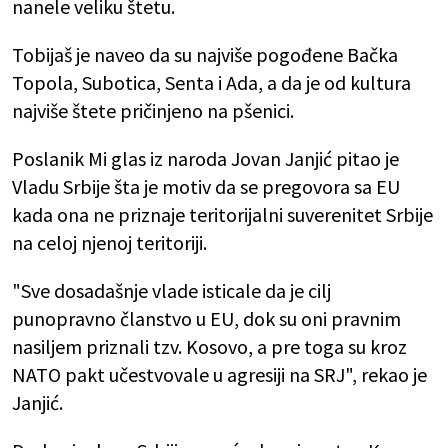
nanele veliku štetu.
Tobijaš je naveo da su najviše pogođene Bačka
Topola, Subotica, Senta i Ada, a da je od kultura
najviše štete pričinjeno na pšenici.
Poslanik Mi glas iz naroda Jovan Janjić pitao je
Vladu Srbije šta je motiv da se pregovora sa EU
kada ona ne priznaje teritorijalni suverenitet Srbije
na celoj njenoj teritoriji.
"Sve dosadašnje vlade isticale da je cilj
punopravno članstvo u EU, dok su oni pravnim
nasiljem priznali tzv. Kosovo, a pre toga su kroz
NATO pakt učestvovale u agresiji na SRJ", rekao je
Janjić.