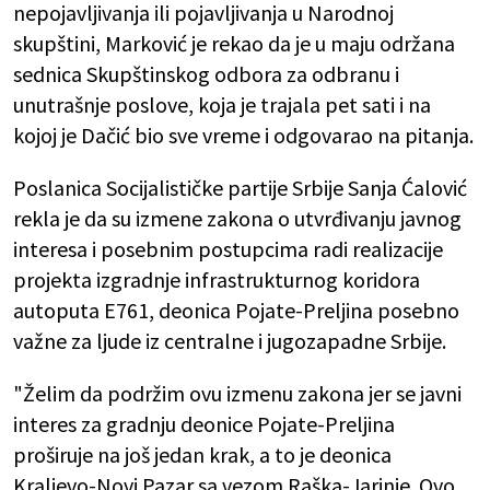
nepojavljivanja ili pojavljivanja u Narodnoj
skupštini, Marković je rekao da je u maju održana
sednica Skupštinskog odbora za odbranu i
unutrašnje poslove, koja je trajala pet sati i na
kojoj je Dačić bio sve vreme i odgovarao na pitanja.
Poslanica Socijalističke partije Srbije Sanja Ćalović
rekla je da su izmene zakona o utvrđivanju javnog
interesa i posebnim postupcima radi realizacije
projekta izgradnje infrastrukturnog koridora
autoputa E761, deonica Pojate-Preljina posebno
važne za ljude iz centralne i jugozapadne Srbije.
"Želim da podržim ovu izmenu zakona jer se javni
interes za gradnju deonice Pojate-Preljina
proširuje na još jedan krak, a to je deonica
Kraljevo-Novi Pazar sa vezom Raška-Jarinje. Ovo