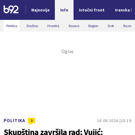
Najnovije
Info
Istočni front
Iranska kr
Nova vest
Politika
Društvo
Hronika
Kosovo
Region
Svet
Razno
POLITIKA
18.06.2026.
18:19
1
Skupština završila rad; Vujić: