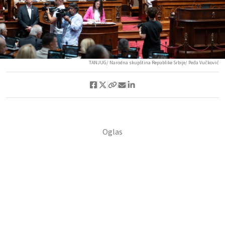
TANJUG/ Narodna skupština Republike Srbije/ Peđa Vučković