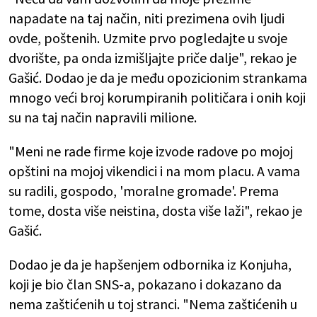
napadate na taj način, niti prezimena ovih ljudi
ovde, poštenih. Uzmite prvo pogledajte u svoje
dvorište, pa onda izmišljajte priče dalje", rekao je
Gašić. Dodao je da je među opozicionim strankama
mnogo veći broj korumpiranih političara i onih koji
su na taj način napravili milione.
"Meni ne rade firme koje izvode radove po mojoj
opštini na mojoj vikendici i na mom placu. A vama
su radili, gospodo, 'moralne gromade'. Prema
tome, dosta više neistina, dosta više laži", rekao je
Gašić.
Dodao je da je hapšenjem odbornika iz Konjuha,
koji je bio član SNS-a, pokazano i dokazano da
nema zaštićenih u toj stranci. "Nema zaštićenih u