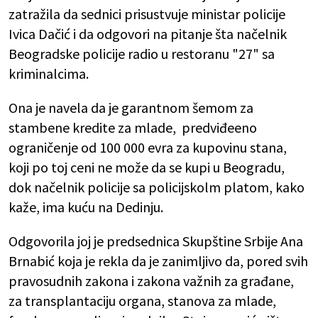
zatražila da sednici prisustvuje ministar policije
Ivica Dačić i da odgovori na pitanje šta načelnik
Beogradske policije radio u restoranu "27" sa
kriminalcima.
Ona je navela da je garantnom šemom za
stambene kredite za mlade, predviđeeno
ograničenje od 100 000 evra za kupovinu stana,
koji po toj ceni ne može da se kupi u Beogradu,
dok načelnik policije sa policijskolm platom, kako
kaže, ima kuću na Dedinju.
Odgovorila joj je predsednica Skupštine Srbije Ana
Brnabić koja je rekla da je zanimljivo da, pored svih
pravosudnih zakona i zakona važnih za građane,
za transplantaciju organa, stanova za mlade,