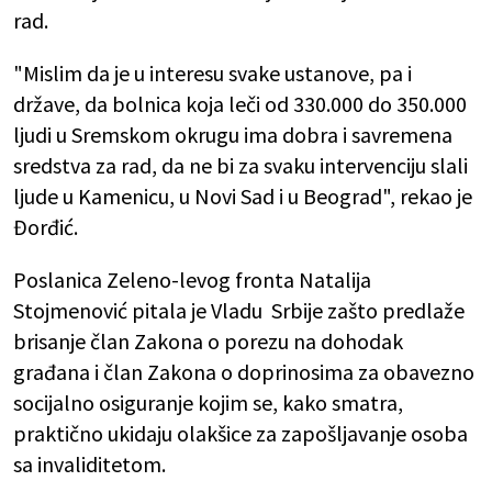
rad.
"Mislim da je u interesu svake ustanove, pa i
države, da bolnica koja leči od 330.000 do 350.000
ljudi u Sremskom okrugu ima dobra i savremena
sredstva za rad, da ne bi za svaku intervenciju slali
ljude u Kamenicu, u Novi Sad i u Beograd", rekao je
Đorđić.
Poslanica Zeleno-levog fronta Natalija
Stojmenović pitala je Vladu Srbije zašto predlaže
brisanje član Zakona o porezu na dohodak
građana i član Zakona o doprinosima za obavezno
socijalno osiguranje kojim se, kako smatra,
praktično ukidaju olakšice za zapošljavanje osoba
sa invaliditetom.