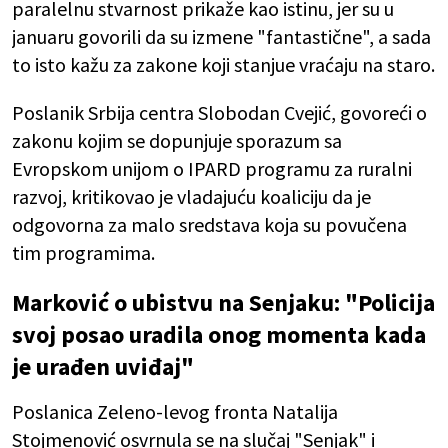
paralelnu stvarnost prikaže kao istinu, jer su u
januaru govorili da su izmene "fantastične", a sada
to isto kažu za zakone koji stanjue vraćaju na staro.
Poslanik Srbija centra Slobodan Cvejić, govoreći o
zakonu kojim se dopunjuje sporazum sa
Evropskom unijom o IPARD programu za ruralni
razvoj, kritikovao je vladajuću koaliciju da je
odgovorna za malo sredstava koja su povučena
tim programima.
Marković o ubistvu na Senjaku: "Policija
svoj posao uradila onog momenta kada
je urađen uviđaj"
Poslanica Zeleno-levog fronta Natalija
Stojmenović osvrnula se na slučaj "Senjak" i