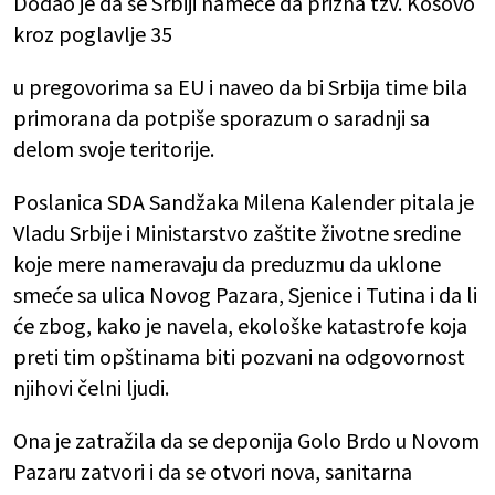
Dodao je da se Srbiji nameće da prizna tzv. Kosovo
kroz poglavlje 35
u pregovorima sa EU i naveo da bi Srbija time bila
primorana da potpiše sporazum o saradnji sa
delom svoje teritorije.
Poslanica SDA Sandžaka Milena Kalender pitala je
Vladu Srbije i Ministarstvo zaštite životne sredine
koje mere nameravaju da preduzmu da uklone
smeće sa ulica Novog Pazara, Sjenice i Tutina i da li
će zbog, kako je navela, ekološke katastrofe koja
preti tim opštinama biti pozvani na odgovornost
njihovi čelni ljudi.
Ona je zatražila da se deponija Golo Brdo u Novom
Pazaru zatvori i da se otvori nova, sanitarna