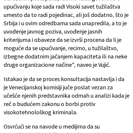
upućivanju koje sada radi Visoki savet tužilaštva
umesto da to radi pojedinac, ali još dodatno, što je
Srbija i u ovim odredbama sada unapredila, a to je
uvođenje javnog poziva, uvođenje jasnih
kriterijuma i obaveze da se izvrši procena da li je
moguće da se upućivanje, recimo, u tužilaštvo,
izbegne dodatnim jačanjem kapaciteta ili na neke
druge organizacione načine", naveo je Vujić.
Istakao je da se proces konsultacija nastavlja i da
je Venecijanskoj komisiji juče poslat vezan za
učešće njenih predstavnika odmah u analizi kada je
reč o budućem zakonu o borbi protiv
visokotehnološkog kriminala.
Osvrćući se na navode u medijima da su