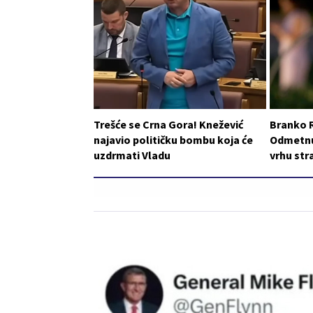
Trešće se Crna Gora! Knežević
Branko 
najavio političku bombu koja će
Odmetnut
uzdrmati Vladu
vrhu st