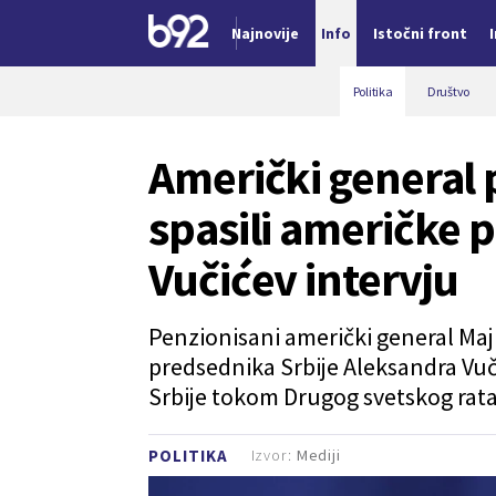
Najnovije
Info
Istočni front
Nova vest
Politika
Društvo
Američki general 
spasili američke p
Vučićev intervju
Penzionisani američki general Majk
predsednika Srbije Aleksandra Vučić
Srbije tokom Drugog svetskog rata,
Izvor:
Mediji
POLITIKA