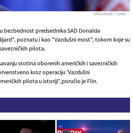
EPA/ANDREJ CUKIC
alnu bezbednost predsednika SAD Donalda
ijard"
, poznatu i kao "
Vazdušni most"
, tokom koje su
savezničkih pilota.
savanju stotina oborenih američkih i savezničkih
rvenstveno kroz operaciju 'Vazdušni
ričkih pilota u istoriji",poručio je Flin.