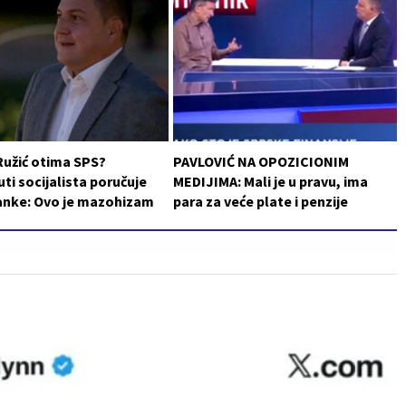
Ružić otima SPS?
PAVLOVIĆ NA OPOZICIONIM
i socijalista poručuje
MEDIJIMA: Mali je u pravu, ima
ranke: Ovo je mazohizam
para za veće plate i penzije