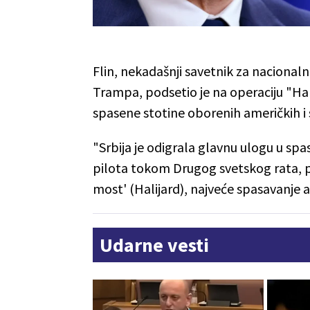
Flin, nekadašnji savetnik za nacion
Trampa,
podsetio je na operaciju "
Hal
spasene stotine oborenih američkih i 
"Srbija je odigrala glavnu ulogu u spa
pilota tokom Drugog svetskog rata, p
most' (Halijard), najveće spasavanje ame
Udarne vesti