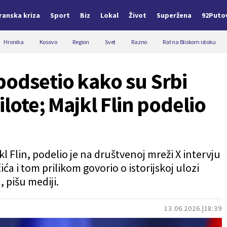
Iranska kriza
Sport
Biz
Lokal
Život
Superžena
92Puto
Hronika
Kosovo
Region
Svet
Razno
Rat na Bliskom istoku
podsetio kako su Srbi
ilote; Majkl Flin podelio
l Flin, podelio je na društvenoj mreži X intervju
a i tom prilikom govorio o istorijskoj ulozi
 pišu mediji.
13.06.2026.
18:39