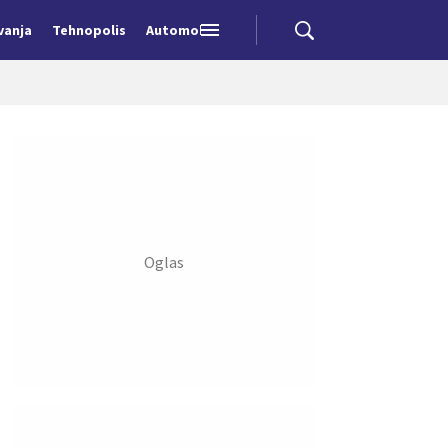
vanja
Tehnopolis
Automobili