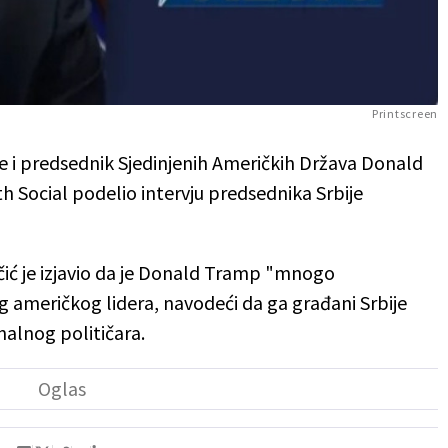
Printscreen
je i predsednik Sjedinjenih Američkih Država Donald
h Social podelio intervju predsednika Srbije
čić je izjavio da je Donald Tramp "mnogo
og američkog lidera, navodeći da ga građani Srbije
nalnog političara.