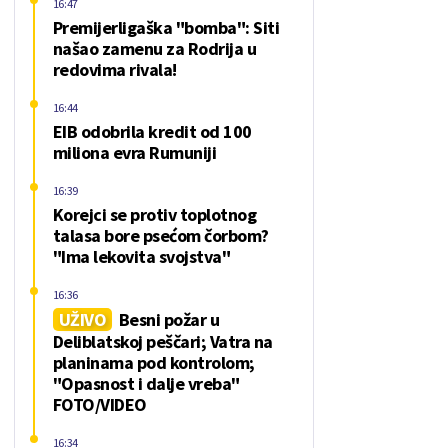
16:47
Premijerligaška "bomba": Siti
našao zamenu za Rodrija u
redovima rivala!
16:44
EIB odobrila kredit od 100
miliona evra Rumuniji
16:39
Korejci se protiv toplotnog
talasa bore psećom čorbom?
"Ima lekovita svojstva"
16:36
UŽIVO
Besni požar u
Deliblatskoj peščari; Vatra na
planinama pod kontrolom;
"Opasnost i dalje vreba"
FOTO/VIDEO
16:34