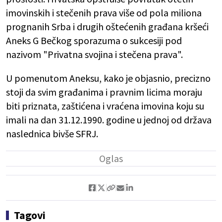
imovinskih i stečenih prava više od pola miliona
prognanih Srba i drugih oštećenih građana kršeći
Aneks G Bečkog sporazuma o sukcesiji pod
nazivom "Privatna svojina i stečena prava".
U pomenutom Aneksu, kako je objasnio, precizno
stoji da svim građanima i pravnim licima moraju
biti priznata, zaštićena i vraćena imovina koju su
imali na dan 31.12.1990. godine u jednoj od država
naslednica bivše SFRJ.
Tagovi