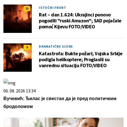
ISTOČNI FRONT
15
Rat – dan 1.624: Ukrajinci ponovo
pogodili "ruski Amazon"; SAD pojačale
pomoć Kijevu FOTO/VIDEO
DRAMATIČNE SCENE
9
Katastrofa: Bukte požari; Vojska Srbije
podigla helikoptere; Proglasili su
vanrednu situaciju FOTO/VIDEO
06. 08. 2026 13:34
Вучевић: Ђилас је свестан да је пред политичким
бродоломом