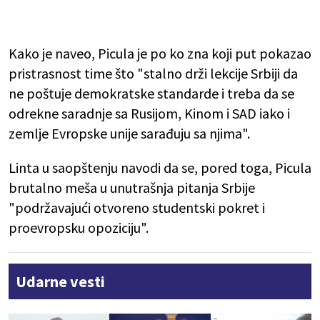
Kako je naveo, Picula je po ko zna koji put pokazao
pristrasnost time što "stalno drži lekcije Srbiji da
ne poštuje demokratske standarde i treba da se
odrekne saradnje sa Rusijom, Kinom i SAD iako i
zemlje Evropske unije sarađuju sa njima".
Linta u saopštenju navodi da se, pored toga, Picula
brutalno meša u unutrašnja pitanja Srbije
"podržavajući otvoreno studentski pokret i
proevropsku opoziciju".
Udarne vesti