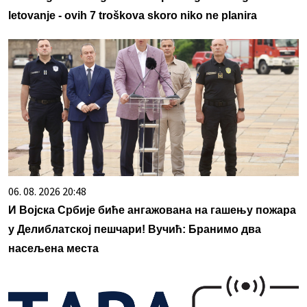
letovanje - ovih 7 troškova skoro niko ne planira
06. 08. 2026 20:48
И Војска Србије биће ангажована на гашењу пожара
у Делиблатској пешчари! Вучић: Бранимо два
насељена места