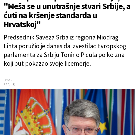
"Meša se u unutrašnje stvari Srbije, a
ćuti na kršenje standarda u
Hrvatskoj"
Predsednik Saveza Srba iz regiona Miodrag
Linta poručio je danas da izvestilac Evropskog
parlamenta za Srbiju Tonino Picula po ko zna
koji put pokazao svoje licemerje.
Izvor:
Tanjug