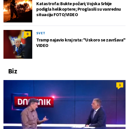
Katastrofa: Bukte požari; Vojska Srbije
podigla helikoptere; Proglasili su vanrednu
situaciju FOTO/VIDEO
SVET
0
Tramp najavio kraj rata: "Uskoro se završava"
VIDEO
Biz
1