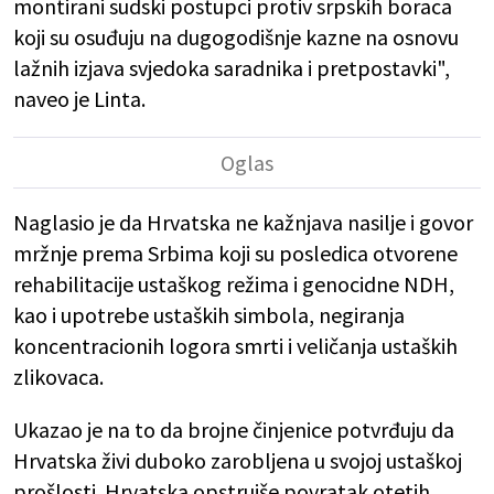
montirani sudski postupci protiv srpskih boraca
koji su osuđuju na dugogodišnje kazne na osnovu
lažnih izjava svjedoka saradnika i pretpostavki",
naveo je Linta.
Naglasio je da Hrvatska ne kažnjava nasilje i govor
mržnje prema Srbima koji su posledica otvorene
rehabilitacije ustaškog režima i genocidne NDH,
kao i upotrebe ustaških simbola, negiranja
koncentracionih logora smrti i veličanja ustaških
zlikovaca.
Ukazao je na to da brojne činjenice potvrđuju da
Hrvatska živi duboko zarobljena u svojoj ustaškoj
prošlosti. Hrvatska opstruiše povratak otetih