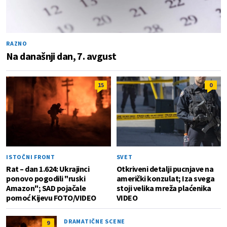
RAZNO
Na današnji dan, 7. avgust
15
0
ISTOČNI FRONT
SVET
Rat – dan 1.624: Ukrajinci
Otkriveni detalji pucnjave na
ponovo pogodili "ruski
američki konzulat; Iza svega
Amazon"; SAD pojačale
stoji velika mreža plaćenika
pomoć Kijevu FOTO/VIDEO
VIDEO
DRAMATIČNE SCENE
9