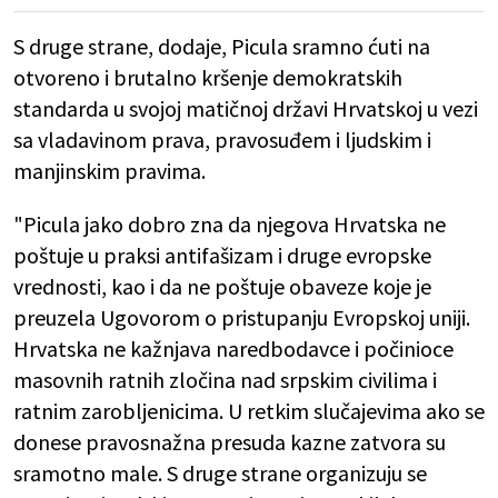
S druge strane, dodaje, Picula sramno ćuti na
otvoreno i brutalno kršenje demokratskih
standarda u svojoj matičnoj državi Hrvatskoj u vezi
sa vladavinom prava, pravosuđem i ljudskim i
manjinskim pravima.
"Picula jako dobro zna da njegova Hrvatska ne
poštuje u praksi antifašizam i druge evropske
vrednosti, kao i da ne poštuje obaveze koje je
preuzela Ugovorom o pristupanju Evropskoj uniji.
Hrvatska ne kažnjava naredbodavce i počinioce
masovnih ratnih zločina nad srpskim civilima i
ratnim zarobljenicima. U retkim slučajevima ako se
donese pravosnažna presuda kazne zatvora su
sramotno male. S druge strane organizuju se