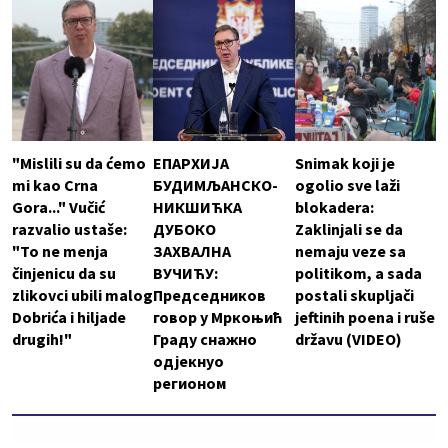
"Mislili su da ćemo
ЕПАРХИЈА
Snimak koji je
mi kao Crna
БУДИМЉАНСКО-
ogolio sve laži
Gora..." Vučić
НИКШИЋКА
blokadera:
razvalio ustaše:
ДУБОКО
Zaklinjali se da
"To ne menja
ЗАХВАЛНА
nemaju veze sa
činjenicu da su
ВУЧИЋУ:
politikom, a sada
zlikovci ubili malog
Председников
postali skupljači
Dobrića i hiljade
говор у Мркоњић
jeftinih poena i ruše
drugih!"
Граду снажно
državu (VIDEO)
одјекнуо
регионом