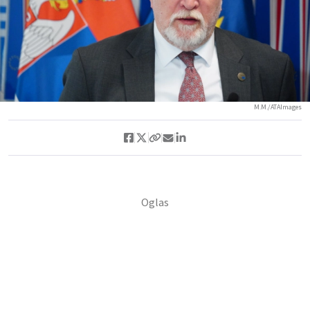
M.M./ATAImages