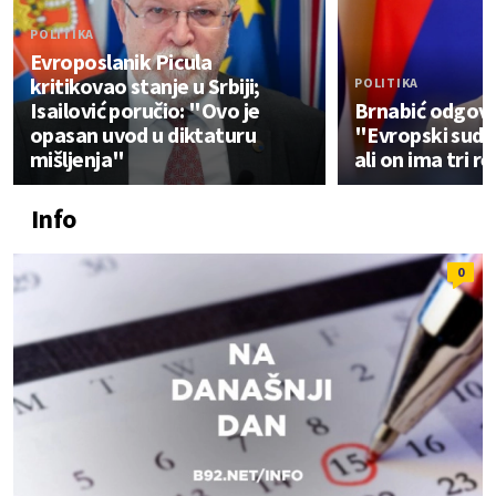
POLITIKA
Evroposlanik Picula
kritikovao stanje u Srbiji;
POLITIKA
Isailović poručio: "Ovo je
Brnabić odgovor
opasan uvod u diktaturu
"Evropski sud
mišljenja"
ali on ima tri r
Info
0