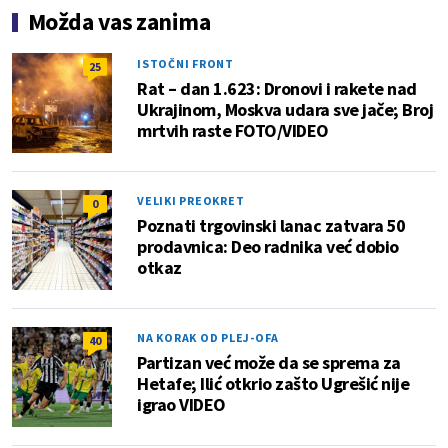
Možda vas zanima
ISTOČNI FRONT
25
Rat – dan 1.623: Dronovi i rakete nad
Ukrajinom, Moskva udara sve jače; Broj
mrtvih raste FOTO/VIDEO
VELIKI PREOKRET
0
Poznati trgovinski lanac zatvara 50
prodavnica: Deo radnika već dobio
otkaz
NA KORAK OD PLEJ-OFA
40
Partizan već može da se sprema za
Hetafe; Ilić otkrio zašto Ugrešić nije
igrao VIDEO