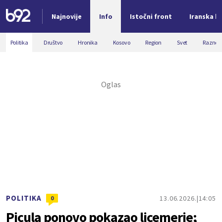
Najnovije
Info
Istočni front
Iranska kr
Nova vest
Politika
Društvo
Hronika
Kosovo
Region
Svet
Razno
POLITIKA
13.06.2026.
14:05
0
Picula ponovo pokazao licemerje;