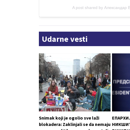
A post shared by Александар 
Udarne vesti
Snimak koji je ogolio sve laži
ЕПАРХИ
blokadera: Zaklinjali se da nemaju
НИКШИЋ