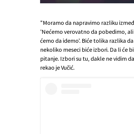
"Moramo da napravimo razliku između o
'Nećemo verovatno da pobedimo, ali ć
ćemo da idemo'. Biće tolika razlika d
nekoliko meseci biće izbori. Da li će bit
pitanje. Izbori su tu, dakle ne vidim 
rekao je Vučić.