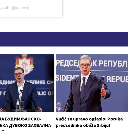
Вучић (@avucic)
ЈА БУДИМЉАНСКО-
Vučić se upravo oglasio: Poruka
КА ДУБОКО ЗАХВАЛНА
predsednika obišla Srbiju!