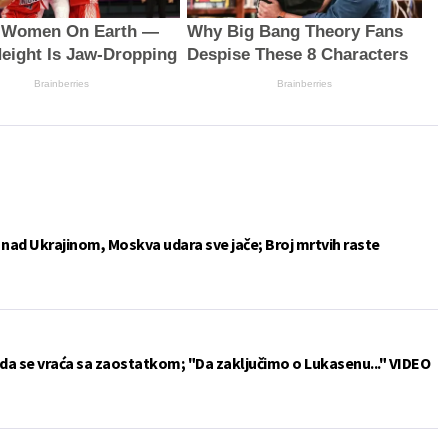
t Women On Earth —
Why Big Bang Theory Fans
Height Is Jaw-Dropping
Despise These 8 Characters
Brainberries
Brainberries
e nad Ukrajinom, Moskva udara sve jače; Broj mrtvih raste
da se vraća sa zaostatkom; "Da zaključimo o Lukasenu..." VIDEO