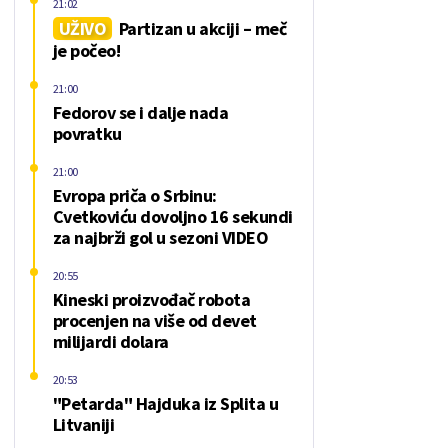
21:02
UŽIVO
Partizan u akciji – meč
je počeo!
21:00
Fedorov se i dalje nada
povratku
21:00
Evropa priča o Srbinu:
Cvetkoviću dovoljno 16 sekundi
za najbrži gol u sezoni VIDEO
20:55
Kineski proizvođač robota
procenjen na više od devet
milijardi dolara
20:53
"Petarda" Hajduka iz Splita u
Litvaniji