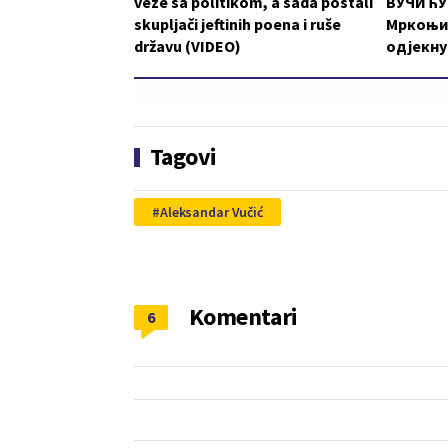
veze sa politikom, a sada postali
ВУЧИЋУ:
skupljači jeftinih poena i ruše
Мркоњи
državu (VIDEO)
одјекну
Tagovi
Aleksandar Vučić
Komentari
6