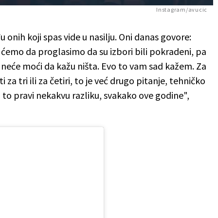
Instagram/avucic
nih koji spas vide u nasilju. Oni danas govore:
emo da proglasimo da su izbori bili pokradeni, pa
a neće moći da kažu ništa. Evo to vam sad kažem. Za
i za tri ili za četiri, to je već drugo pitanje, tehničko
da to pravi nekakvu razliku, svakako ove godine",