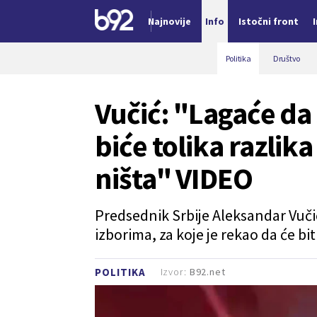
Najnovije
Info
Istočni front
Nova vest
Politika
Društvo
Vučić: "Lagaće da 
biće tolika razlik
ništa" VIDEO
Predsednik Srbije Aleksandar Vuči
izborima, za koje je rekao da će bi
Izvor:
B92.net
POLITIKA