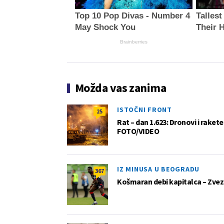
Top 10 Pop Divas - Number 4
Talles
May Shock You
Their 
Brainberries
Možda vas zanima
ISTOČNI FRONT
25
Rat – dan 1.623: Dronovi i raket
FOTO/VIDEO
IZ MINUSA U BEOGRADU
367
Košmaran debi kapitalca – Zvez