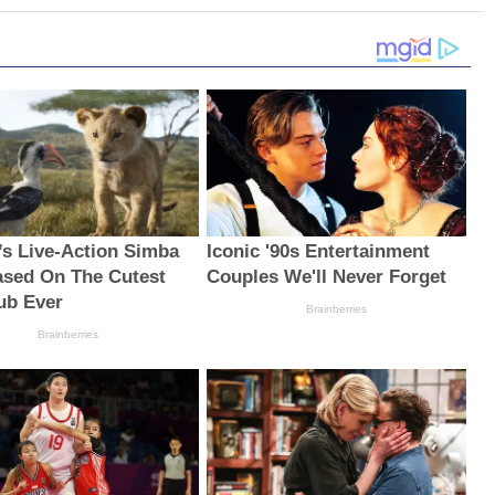
’s Live-Action Simba
Iconic '90s Entertainment
sed On The Cutest
Couples We'll Never Forget
ub Ever
Brainberries
Brainberries