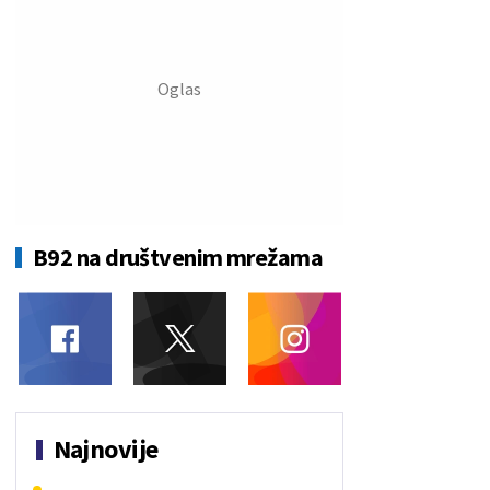
B92 na društvenim mrežama
Najnovije