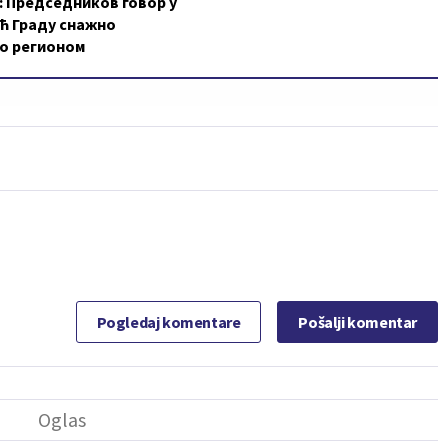
 Председников говор у
ћ Граду снажно
о регионом
Pogledaj komentare
Pošalji komentar