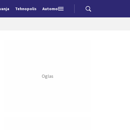
vanja
Tehnopolis
Automobili