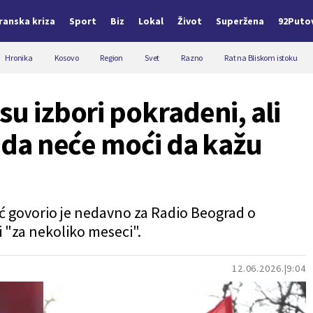
Iranska kriza
Sport
Biz
Lokal
Život
Superžena
92Puto
Hronika
Kosovo
Region
Svet
Razno
Rat na Bliskom istoku
su izbori pokradeni, ali
a da neće moći da kažu
ć govorio je nedavno za Radio Beograd o
ti "za nekoliko meseci".
12.06.2026.
9:04