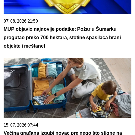
07. 08. 2026 21:50
MUP objavio najnovije podatke: Požar u Šumarku
progutao preko 700 hektara, stotine spasilaca brani
objekte i meštane!
15. 07. 2026 07:44
Većina građana izgubi novac pre nego što stigne na