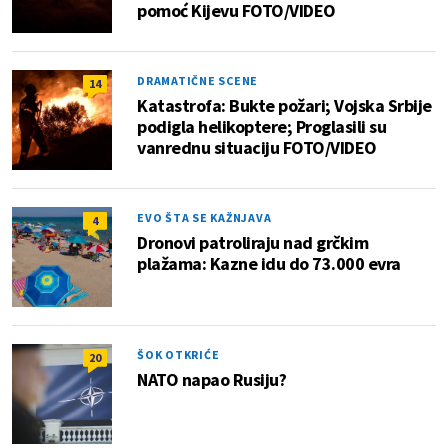
pomoć Kijevu FOTO/VIDEO
DRAMATIČNE SCENE
14
Katastrofa: Bukte požari; Vojska Srbije
podigla helikoptere; Proglasili su
vanrednu situaciju FOTO/VIDEO
EVO ŠTA SE KAŽNJAVA
4
Dronovi patroliraju nad grčkim
plažama: Kazne idu do 73.000 evra
ŠOK OTKRIĆE
20
NATO napao Rusiju?