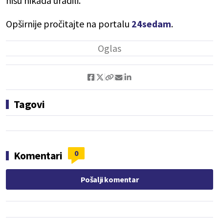
nisu nikada uradili.
Opširnije pročitajte na portalu
24sedam
.
Tagovi
0
Komentari
Pošalji komentar