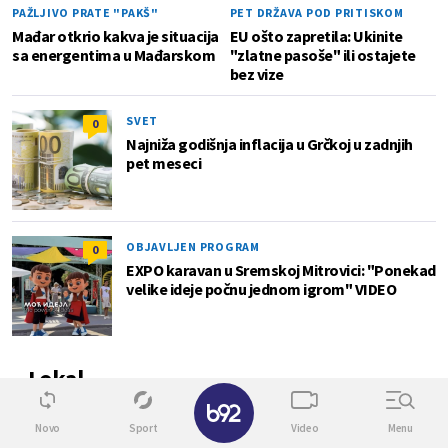
PAŽLJIVO PRATE "PAKŠ"
PET DRŽAVA POD PRITISKOM
Mađar otkrio kakva je situacija
EU ošto zapretila: Ukinite
sa energentima u Mađarskom
"zlatne pasoše" ili ostajete
bez vize
SVET
0
Najniža godišnja inflacija u Grčkoj u zadnjih
pet meseci
OBJAVLJEN PROGRAM
0
EXPO karavan u Sremskoj Mitrovici: "Ponekad
velike ideje počnu jednom igrom" VIDEO
Lokal
✕
4
Novo
Sport
Video
Menu