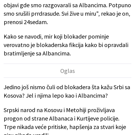
objavi gde smo razgovarali sa Albancima. Potpuno
smo srušili prrdrasude. Svi žive u miru", rekao je on,
prenosi 24sedam.
Kako se navodi, mir koji blokader pominje
verovatno je blokaderska fikcija kako bi opravdali
bratimljenje sa Albancima.
Jedino još nismo čuli od blokadera šta kažu Srbi sa
Kosova? Jel i njima lepo kao i Albancima?
Srpski narod na Kosovu i Metohiji proživljava
progon od strane Albanaca i Kurtijeve policije.
Trpe nikada veće pritiske, hapšenja za stvari koje