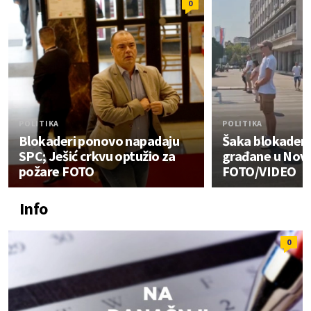
0
POLITIKA
POLITIKA
Blokaderi ponovo napadaju
Šaka blokadera
SPC; Ješić crkvu optužio za
građane u Nov
požare FOTO
FOTO/VIDEO
Info
0