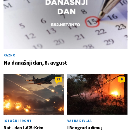
RAZNO
Na današnji dan, 8. avgust
21
6
ISTOČNI FRONT
VATRA DIVLJA
Rat – dan 1.625: Krim
I Beograd u dimu;