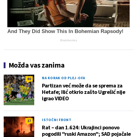
And They Did Show This In Bohemian Rapsody!
Brainberries
Možda vas zanima
NA KORAK OD PLEJ-OFA
80
Partizan već može da se sprema za
Hetafe; Ilić otkrio zašto Ugrešić nije
igrao VIDEO
ISTOČNI FRONT
17
Rat – dan 1.624: Ukrajinci ponovo
pogodili "ruski Amazon"; SAD pojačale