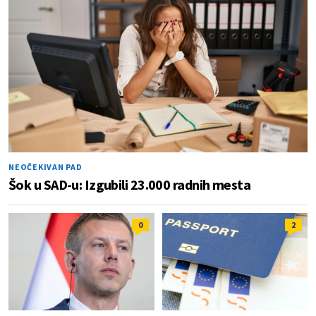
NEOČEKIVAN PAD
Šok u SAD-u: Izgubili 23.000 radnih mesta
0
2