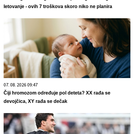
letovanje - ovih 7 troškova skoro niko ne planira
07. 08. 2026 09:47
Čiji hromozom određuje pol deteta? XX rađa se
devojčica, XY rađa se dečak