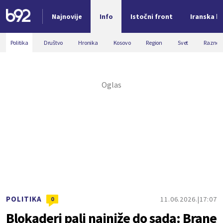
Najnovije
Info
Istočni front
Iranska kr
Nova vest
Politika
Društvo
Hronika
Kosovo
Region
Svet
Razno
POLITIKA
11.06.2026.
17:07
0
Blokaderi pali najniže do sada: Brane