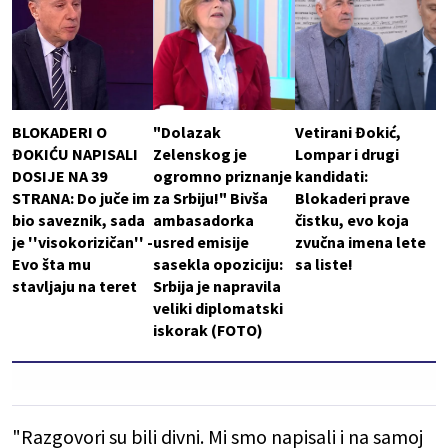
BLOKADERI O
"Dolazak
Vetirani Đokić,
ĐOKIĆU NAPISALI
Zelenskog je
Lompar i drugi
DOSIJE NA 39
ogromno priznanje
kandidati:
STRANA: Do juče im
za Srbiju!" Bivša
Blokaderi prave
bio saveznik, sada
ambasadorka
čistku, evo koja
je ''visokorizičan'' -
usred emisije
zvučna imena lete
Evo šta mu
sasekla opoziciju:
sa liste!
stavljaju na teret
Srbija je napravila
veliki diplomatski
iskorak (FOTO)
"Razgovori su bili divni. Mi smo napisali i na samoj