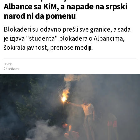
Albance sa KiM, a napade na srpski
narod ni da pomenu
Blokaderi su odavno prešli sve granice, a sada
je izjava "studenta" blokadera o Albancima,
šokirala javnost, prenose mediji.
Izvor:
24sedam