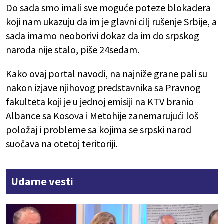
Do sada smo imali sve moguće poteze blokadera
koji nam ukazuju da im je glavni cilj rušenje Srbije, a
sada imamo neoborivi dokaz da im do srpskog
naroda nije stalo, piše 24sedam.
Kako ovaj portal navodi, na najniže grane pali su
nakon izjave njihovog predstavnika sa Pravnog
fakulteta koji je u jednoj emisiji na KTV branio
Albance sa Kosova i Metohije zanemarujući loš
položaj i probleme sa kojima se srpski narod
suočava na otetoj teritoriji.
Udarne vesti