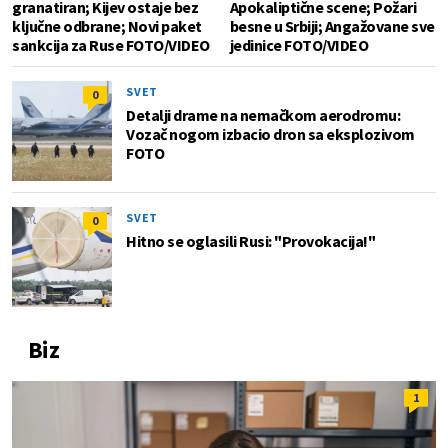
granatiran; Kijev ostaje bez
Apokaliptične scene; Požari
ključne odbrane; Novi paket
besne u Srbiji; Angažovane sve
sankcija za Ruse FOTO/VIDEO
jedinice FOTO/VIDEO
SVET
0
Detalji drame na nemačkom aerodromu:
Vozač nogom izbacio dron sa eksplozivom
FOTO
SVET
0
Hitno se oglasili Rusi: "Provokacija!"
Biz
1