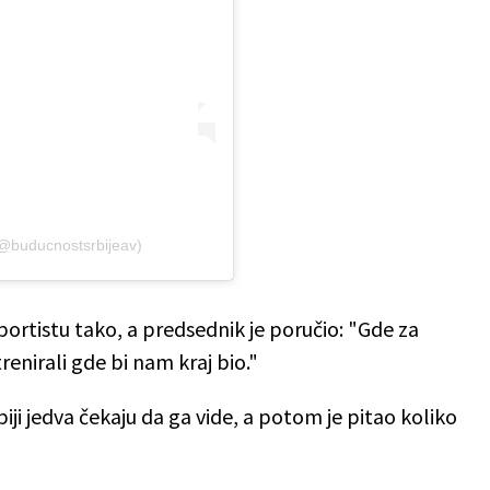
(@buducnostsrbijeav)
portistu tako, a predsednik je poručio: "Gde za
renirali gde bi nam kraj bio."
rbiji jedva čekaju da ga vide, a potom je pitao koliko