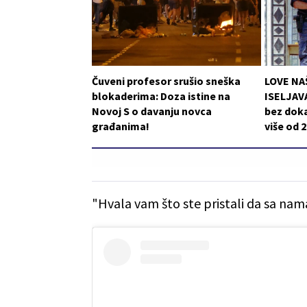
Čuveni profesor srušio sneška
LOVE NA
blokaderima: Doza istine na
ISELJAVA
Novoj S o davanju novca
bez doka
građanima!
više od 
"Hvala vam što ste pristali da sa nam