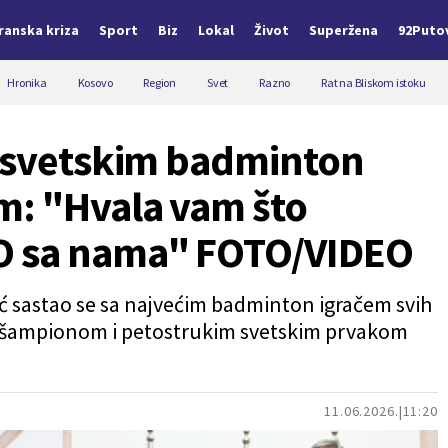
Iranska kriza
Sport
Biz
Lokal
Život
Superžena
92Puto
Hronika
Kosovo
Region
Svet
Razno
Rat na Bliskom istoku
m svetskim badminton
m: "Hvala vam što
O sa nama" FOTO/VIDEO
ć sastao se sa najvećim badminton igračem svih
 šampionom i petostrukim svetskim prvakom
11.06.2026.
11:20