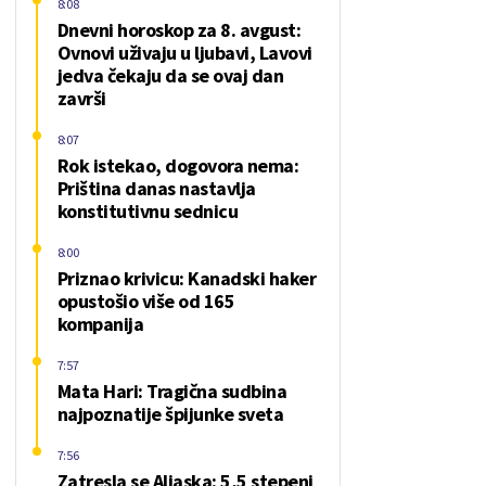
8:08
Dnevni horoskop za 8. avgust:
Ovnovi uživaju u ljubavi, Lavovi
jedva čekaju da se ovaj dan
završi
8:07
Rok istekao, dogovora nema:
Priština danas nastavlja
konstitutivnu sednicu
8:00
Priznao krivicu: Kanadski haker
opustošio više od 165
kompanija
7:57
Mata Hari: Tragična sudbina
najpoznatije špijunke sveta
7:56
Zatresla se Aljaska: 5,5 stepeni