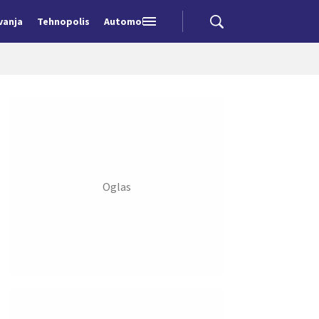
vanja
Tehnopolis
Automobili