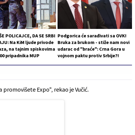
ŠE POLICAJCE, DA SE SRBI
Podgorica će sarađivati sa OVK!
JU: Na KiM ljude privode
Bruka za brukom - stiže nam novi
za, na tajnim spiskovima
udarac od "braće": Crna Gora u
200 pripadnika MUP
vojnom paktu protiv Srbije?!
a promovišete Expo", rekao je Vučić.