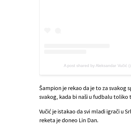
A post shared by Aleksandar Vučić 
Šampion je rekao da je to za svakog s
svakog, kada bi naši u fudbalu toliko t
Vučić je istakao da svi mladi igrači u S
reketa je doneo Lin Dan.