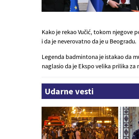
Kako je rekao Vučić, tokom njegove pos
i da je neverovatno da je u Beogradu.
Legenda badmintona je istakao da mu je
naglasio da je Ekspo velika prilika za
Udarne vesti