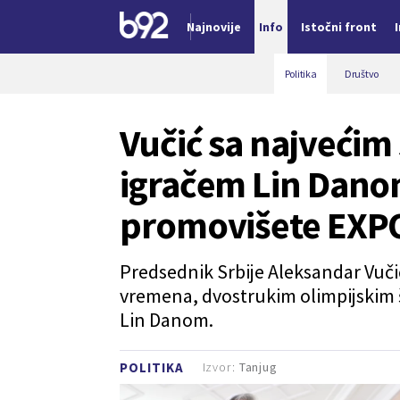
Najnovije
Info
Istočni front
Nova vest
Politika
Društvo
Vučić sa najveći
igračem Lin Dano
promovišete EXP
Predsednik Srbije Aleksandar Vuči
vremena, dvostrukim olimpijskim
Lin Danom.
Izvor:
Tanjug
POLITIKA