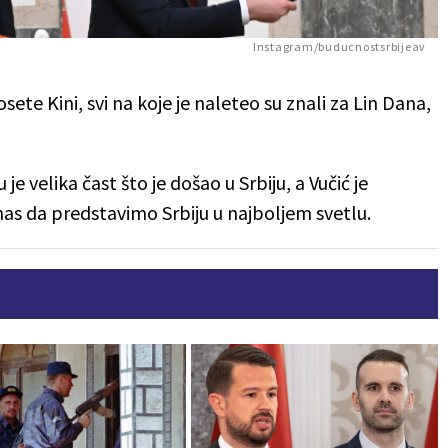
Instagram/buducnostsrbijeav
ete Kini, svi na koje je naleteo su znali za Lin Dana,
 velika čast što je došao u Srbiju, a Vučić je
 nas da predstavimo Srbiju u najboljem svetlu.