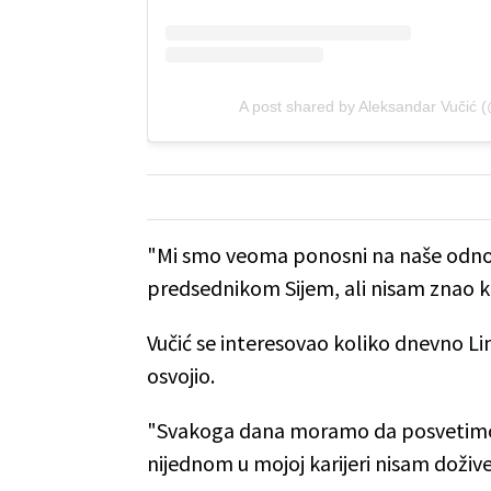
A post shared by Aleksandar Vučić 
"Mi smo veoma ponosni na naše odno
predsednikom Sijem, ali nisam znao kol
Vučić se interesovao koliko dnevno Lin
osvojio.
"Svakoga dana moramo da posvetimo n
nijednom u mojoj karijeri nisam doživ