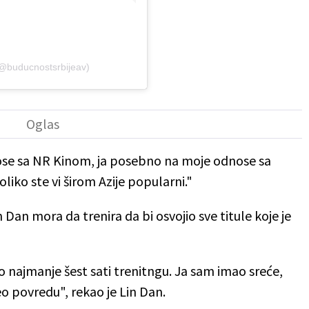
(@buducnostsrbijeav)
se sa NR Kinom, ja posebno na moje odnose sa
iko ste vi širom Azije popularni."
 Dan mora da trenira da bi osvojio sve titule koje je
ajmanje šest sati trenitngu. Ja sam imao sreće,
eo povredu", rekao je Lin Dan.