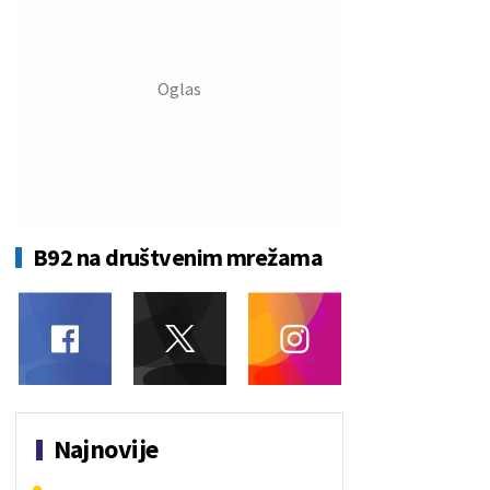
B92 na društvenim mrežama
Najnovije