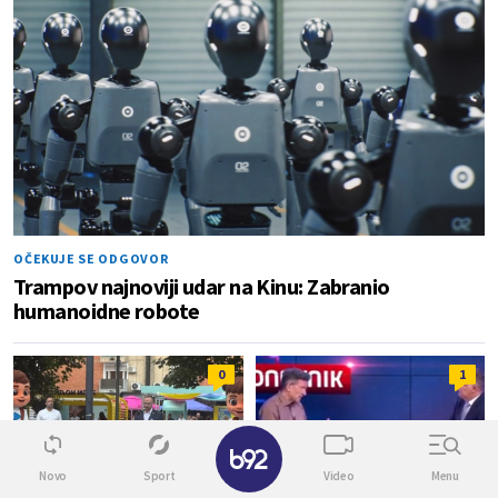
OČEKUJE SE ODGOVOR
Trampov najnoviji udar na Kinu: Zabranio
humanoidne robote
0
1
✕
Novo
Sport
Video
Menu