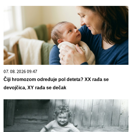
07. 08. 2026 09:47
Čiji hromozom određuje pol deteta? XX rađa se
devojčica, XY rađa se dečak