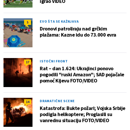
igrao VIDEO
EVO ŠTA SE KAŽNJAVA
5
Dronovi patroliraju nad grčkim
plažama: Kazne idu do 73.000 evra
ISTOČNI FRONT
17
Rat – dan 1.624: Ukrajinci ponovo
pogodili "ruski Amazon"; SAD pojačale
pomoć Kijevu FOTO/VIDEO
DRAMATIČNE SCENE
14
Katastrofa: Bukte požari; Vojska Srbije
podigla helikoptere; Proglasili su
vanrednu situaciju FOTO/VIDEO