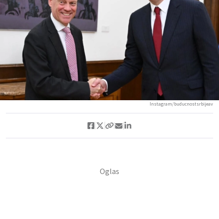
Instagram/buducnostsrbijeav