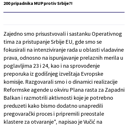
200 pripadnika MUP
protiv Srbije?!
Zajedno smo prisustvovali i sastanku Operativnog
tima za pristupanje Srbije EU, gde smo se
fokusirali na intenziviranje rada u oblasti vladavine
prava, odnosno na ispunjavanje prelaznih merila u
poglavljima 23 i 24, kao i na sprovođenje
preporuka iz godišnjeg izveštaja Evropske
komisije. Razgovarali smo i o dinamici realizacije
Reformske agende u okviru Plana rasta za Zapadni
Balkan i razmotrili aktivnosti koje je potrebno
preduzeti kako bismo dodatno unapredili
pregovarački proces i pripremili preostale
klastere za otvaranje", napisao je Vučić na