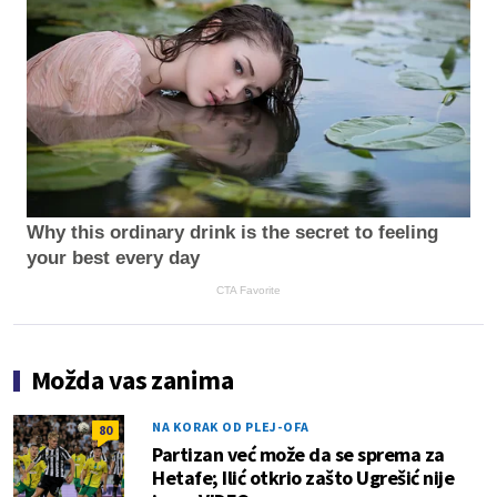
Why this ordinary drink is the secret to feeling
your best every day
CTA Favorite
Možda vas zanima
NA KORAK OD PLEJ-OFA
80
Partizan već može da se sprema za
Hetafe; Ilić otkrio zašto Ugrešić nije