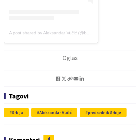
A post shared by Aleksandar Vučić (@buducnostsrbijeav)
Tagovi
Srbija
Aleksandar Vučić
predsednik Srbije
4
Komentari