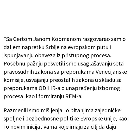
"Sa Gertom Janom Kopmanom razgovarao sam o
daljem napretku Srbije na evropskom putu i
ispunjavanju obaveza iz pristupnog procesa.
Posebnu pažnju posvetili smo usaglašavanju seta
pravosudnih zakona sa preporukama Venecijanske
komisije, usvajanju preostalih zakona u skladu sa
preporukama ODIHR-a o unapređenju izbornog
procesa, kao i formiranju REM-a.
Razmenili smo mišljenja i o pitanjima zajedničke
spoljne i bezbednosne politike Evropske unije, kao
i o novim inicijativama koje imaju za cilj da daju