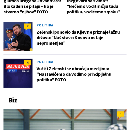
glumca Dragana Jovanovića:
razgovara sa svima";
Blokaderi se pitaju – ko je
"Nećemo voditi ničiju tuđu
stvarno "njihov" FOTO
politiku, vodićemo srpsku"
POLITIKA
2
Zelenski ponovio da Kijev ne priznaje lažnu
državu: "Naš stav o Kosovu ostaje
nepromenjen"
POLITIKA
4
Vučić i Zelenski se obraćaju medijima:
"Nastavićemo da vodimo principijelnu
politiku" FOTO
Biz
1