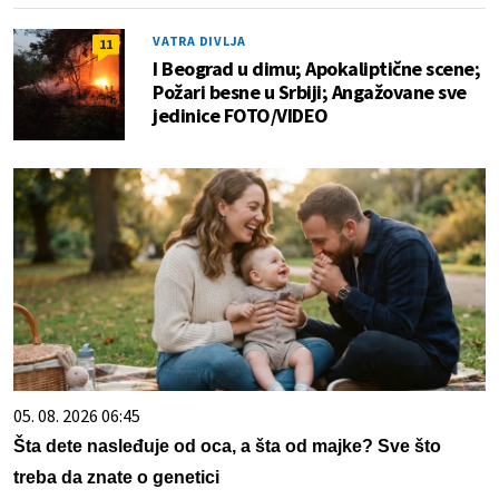
VATRA DIVLJA
11
I Beograd u dimu; Apokaliptične scene;
Požari besne u Srbiji; Angažovane sve
jedinice FOTO/VIDEO
05. 08. 2026 06:45
Šta dete nasleđuje od oca, a šta od majke? Sve što
treba da znate o genetici