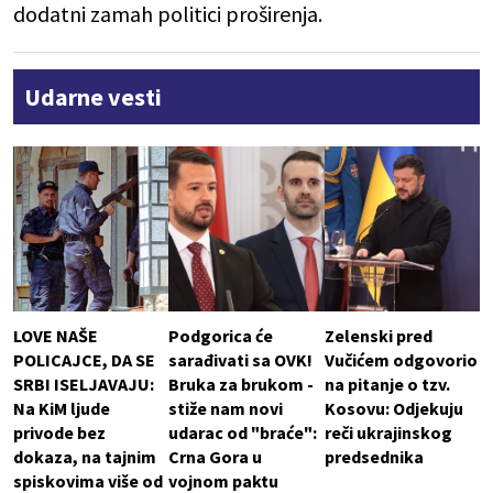
dodatni zamah politici proširenja.
Udarne vesti
LOVE NAŠE
Podgorica će
Zelenski pred
POLICAJCE, DA SE
sarađivati sa OVK!
Vučićem odgovorio
SRBI ISELJAVAJU:
Bruka za brukom -
na pitanje o tzv.
Na KiM ljude
stiže nam novi
Kosovu: Odjekuju
privode bez
udarac od "braće":
reči ukrajinskog
dokaza, na tajnim
Crna Gora u
predsednika
spiskovima više od
vojnom paktu