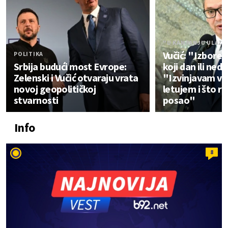
"U KAMPANJU ULAZIM
Vučić: "Izbore 
POLITIKA
Srbija budući most Evrope:
koji dan ili nede
Zelenski i Vučić otvaraju vrata
"Izvinjavam va
novoj geopolitičkoj
letujem i što r
stvarnosti
posao"
Info
8