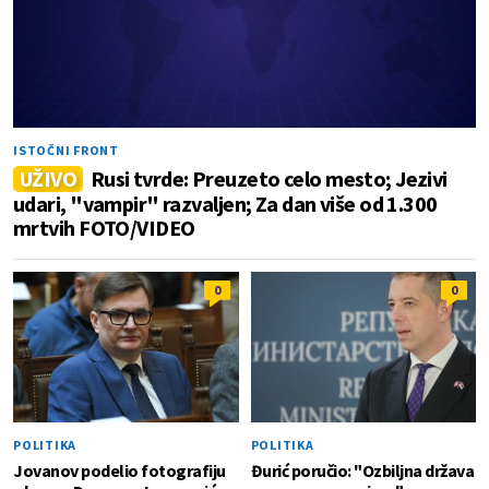
ISTOČNI FRONT
UŽIVO
Rusi tvrde: Preuzeto celo mesto; Jezivi
udari, "vampir" razvaljen; Za dan više od 1.300
mrtvih FOTO/VIDEO
0
0
POLITIKA
POLITIKA
Jovanov podelio fotografiju
Đurić poručio: "Ozbiljna država