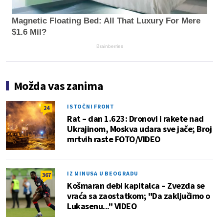
Magnetic Floating Bed: All That Luxury For Mere
$1.6 Mil?
Brainberries
Možda vas zanima
ISTOČNI FRONT
24
Rat – dan 1.623: Dronovi i rakete nad
Ukrajinom, Moskva udara sve jače; Broj
mrtvih raste FOTO/VIDEO
IZ MINUSA U BEOGRADU
367
Košmaran debi kapitalca – Zvezda se
vraća sa zaostatkom; "Da zaključimo o
Lukasenu..." VIDEO