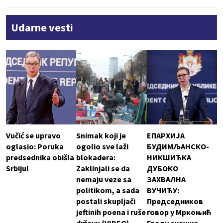
Udarne vesti
Vučić se upravo
Snimak koji je
ЕПАРХИЈА
oglasio: Poruka
ogolio sve laži
БУДИМЉАНСКО-
predsednika obišla
blokadera:
НИКШИЋКА
Srbiju!
Zaklinjali se da
ДУБОКО
nemaju veze sa
ЗАХВАЛНА
politikom, a sada
ВУЧИЋУ:
postali skupljači
Председников
jeftinih poena i ruše
говор у Мркоњић