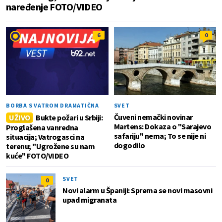
naređenje FOTO/VIDEO
6
0
BORBA S VATROM DRAMATIČNA
SVET
Čuveni nemački novinar
UŽIVO
Bukte požari u Srbiji:
Martens: Dokaza o "Sarajevo
Proglašena vanredna
safariju" nema; To se nije ni
situacija; Vatrogasci na
dogodilo
terenu; "Ugrožene su nam
kuće" FOTO/VIDEO
SVET
0
Novi alarm u Španiji: Sprema se novi masovni
upad migranata