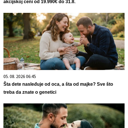
akcijskoj ceni od 19.990€ do 31.8.
05. 08. 2026 06:45
Šta dete nasleđuje od oca, a šta od majke? Sve što
treba da znate o genetici