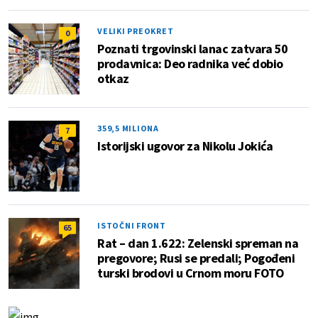
VELIKI PREOKRET
0
Poznati trgovinski lanac zatvara 50
prodavnica: Deo radnika već dobio
otkaz
359,5 MILIONA
7
Istorijski ugovor za Nikolu Jokića
ISTOČNI FRONT
65
Rat – dan 1.622: Zelenski spreman na
pregovore; Rusi se predali; Pogođeni
turski brodovi u Crnom moru FOTO