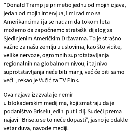
"Donald Tramp je primetio jednu od mojih izjava,
jedan od mojih intervjua, i mi radimo sa
Amerikancima i ja se nadam da tokom leta
možemo da započnemo strateški dijalog sa
Sjedinjenim Američkim Državama. To je strašno
važno za našu zemlju u uslovima, kao što vidite,
velike nervoze, ogromnih suprotstavljanja
regionalnih na globalnom nivou, i taj nivo
suprotstavljanja neće biti manji, već će biti samo
veći", rekao je Vučić za TV Pink.
Ova najava izazvala je nemir
u blokaderskim medijima, koji smatraju da je
podaništvo Briselu jedini put i cilj. Sudeći prema
najavi "Briselu se to neće dopasti", jasno je odakle
vetar duva, navode mediji.