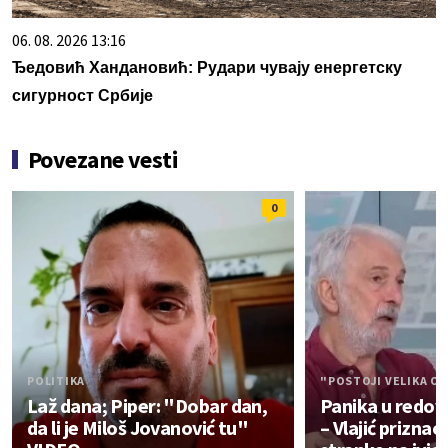
06. 08. 2026 13:16
Ђедовић Хандановић: Рудари чувају енергетску
сигурност Србије
Povezane vesti
0
POLITIKA
"POSTOJI VELIKA O
Laž dana; Piper: "Dobar dan,
Panika u redov
da li je Miloš Jovanović tu"
– Vlajić priznao