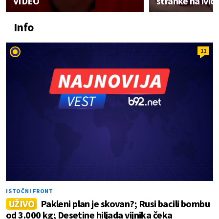
VIDEO
stranke na ivic
Info
11
ISTOČNI FRONT
UŽIVO
Pakleni plan je skovan?; Rusi bacili bombu
od 3.000 kg; Desetine hiljada vijnika čeka