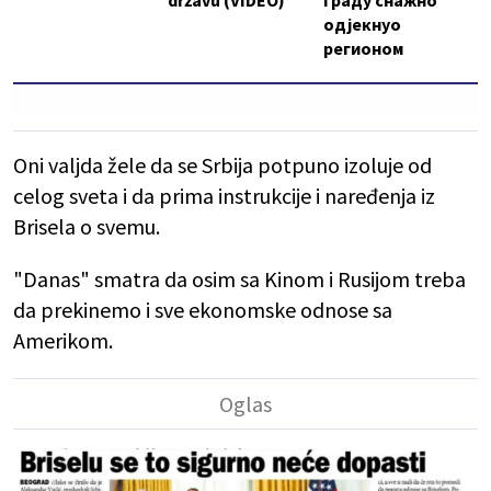
državu (VIDEO)
Граду снажно
одјекнуо
регионом
Oni valjda žele da se Srbija potpuno izoluje od
celog sveta i da prima instrukcije i naređenja iz
Brisela o svemu.
"Danas" smatra da osim sa Kinom i Rusijom treba
da prekinemo i sve ekonomske odnose sa
Amerikom.