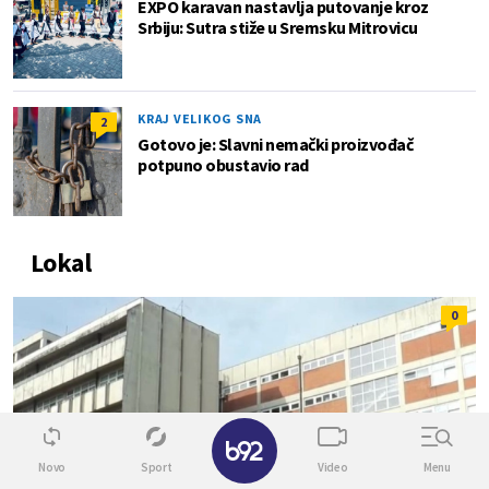
EXPO karavan nastavlja putovanje kroz
Srbiju: Sutra stiže u Sremsku Mitrovicu
KRAJ VELIKOG SNA
2
Gotovo je: Slavni nemački proizvođač
potpuno obustavio rad
Lokal
0
✕
Novo
Sport
Video
Menu