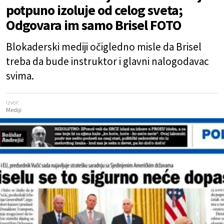
potpuno izoluje od celog sveta;
Odgovara im samo Brisel FOTO
Blokaderski mediji očigledno misle da Brisel
treba da bude instruktor i glavni nalogodavac
svima.
Izvor:
Mediji