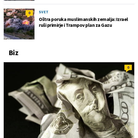
SVET
0
Oštra poruka muslimanskih zemalja: Izrael
ruši primirje i Trampov plan za Gazu
Biz
0