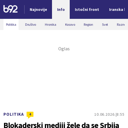
Najnovije
Info
Istočni front
Iranska kr
Nova vest
Politika
Društvo
Hronika
Kosovo
Region
Svet
Razno
POLITIKA
10.06.2026.
8:55
4
Blokaderski mediji žele da se Srbija