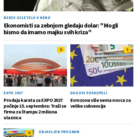
BERZE UZLETELE U NEBO
Ekonomisti sa zebnjom gledaju dolar: "Mogli
bismo da imamo majku svih kriza"
0
2
EXPO 2027
DUGOVI POSKUPELI
Prodaja karata za EXPO 2027
Evrozona više nema novca za
počinje 15. septembra: Traži se
velike subvencije
firma za štampu 2 miliona
ulaznica
OBJAVLJEN PROGRAM
0