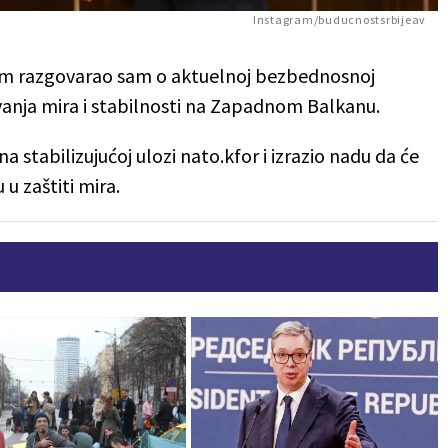
Instagram/buducnostsrbijeav
m razgovarao sam o aktuelnoj bezbednosnoj
čuvanja mira i stabilnosti na Zapadnom Balkanu.
stabilizujućoj ulozi nato.kfor i izrazio nadu da će
u zaštiti mira.