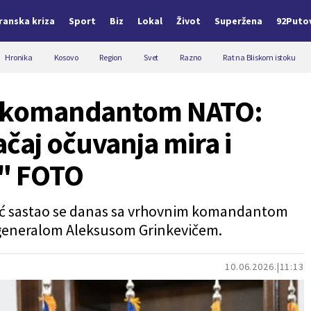
Iranska kriza
Sport
Biz
Lokal
Život
Superžena
92Puto
Hronika
Kosovo
Region
Svet
Razno
Rat na Bliskom istoku
sa komandantom NATO:
čaj očuvanja mira i
M" FOTO
čić sastao se danas sa vrhovnim komandantom
 generalom Aleksusom Grinkevičem.
10.06.2026.
11:13