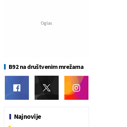
B92 na društvenim mrežama
Najnovije