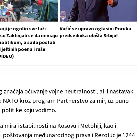
oji je ogolio sve laži
Vučić se upravo oglasio: Poruka
a: Zaklinjali se da nemaju
predsednika obišla Srbiju!
politikom, a sada postali
 jeftinih poena i ruše
VIDEO)
g značaja očuvanje vojne neutralnosti, ali i nastavak
sa NATO kroz program Partnerstvo za mir, uz puno
 politike koju vodimo.
ira i stabilnosti na Kosovu i Metohiji, kao i
i poštovanja međunarodnog prava i Rezolucije 1244