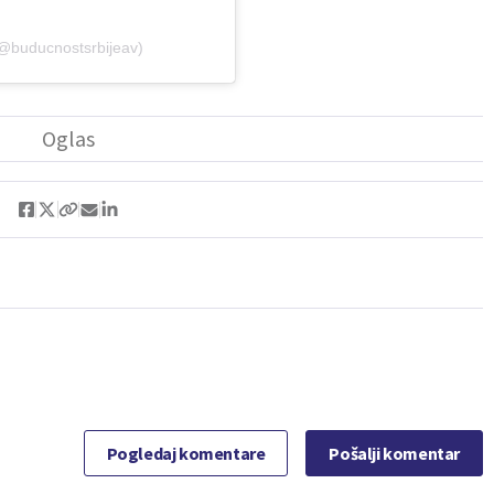
(@buducnostsrbijeav)
Pogledaj komentare
Pošalji komentar