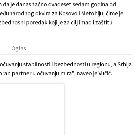
 da je danas tačno dvadeset sedam godina od
eđunarodnog okvira za Kosovo i Metohiju, čime je
bednosni poredak koji je za cilj imao i zaštitu
 očuvanju stabilnosti i bezbednosti u regionu, a Srbija
ran partner u očuvanju mira", naveo je Vučić.