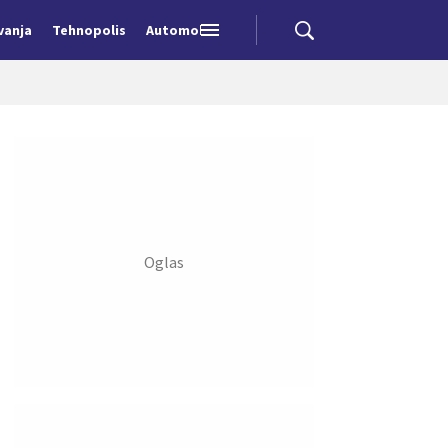
vanja
Tehnopolis
Automobili