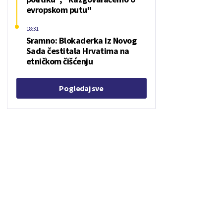
evropskom putu"
18:31
Sramno: Blokaderka iz Novog
Sada čestitala Hrvatima na
etničkom čišćenju
Pogledaj sve