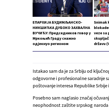
ЕПАРХИЈА БУДИМЉАНСКО-
Snimak k
НИКШИЋКА ДУБОКО ЗАХВАЛНА
blokader
ВУЧИЋУ: Председников говор у
veze sa 
Мркоњић Граду снажно
skupljači
одјекнуо регионом
državu (
Istakao sam da je za Srbiju od ključno
odgovorne i profesionalne saradnje 
poštovanje interesa Republike Srbije i
Posebno sam naglasio značaj očuvanja m
neophodnost zaštite srpskog naroda 