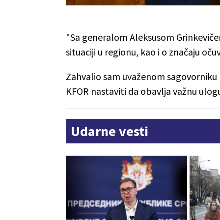
"Sa generalom Aleksusom Grinkeviče
situaciji u regionu, kao i o značaju o
Zahvalio sam uvaženom sagovorniku na 
KFOR nastaviti da obavlja važnu ulogu 
Udarne vesti