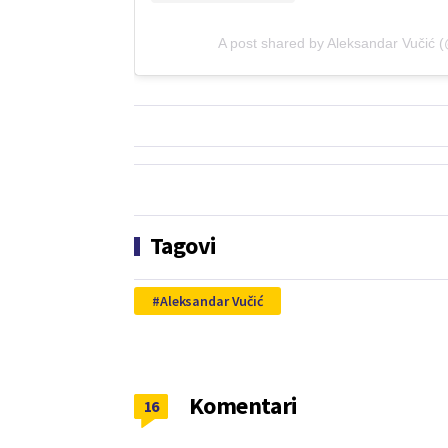
A post shared by Aleksandar Vučić 
Tagovi
Aleksandar Vučić
Komentari
16