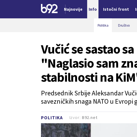
Najnovije
Info
Istočni front
Nova vest
Politika
Društvo
Vučić se sastao 
"Naglasio sam zna
stabilnosti na Ki
Predsednik Srbije Aleksandar Vu
savezničkih snaga NATO u Evropi
Izvor:
B92.net
POLITIKA