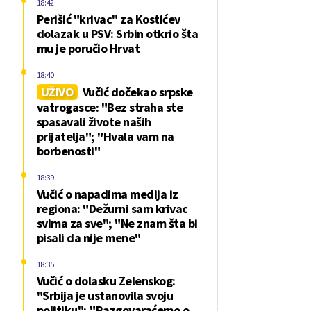
18:42
Perišić "krivac" za Kostićev
dolazak u PSV: Srbin otkrio šta
mu je poručio Hrvat
18:40
UŽIVO
Vučić dočekao srpske
vatrogasce: "Bez straha ste
spasavali živote naših
prijatelja"; "Hvala vam na
borbenosti"
18:39
Vučić o napadima medija iz
regiona: "Dežurni sam krivac
svima za sve"; "Ne znam šta bi
pisali da nije mene"
18:35
Vučić o dolasku Zelenskog:
"Srbija je ustanovila svoju
politiku"; "Razgovaraćemo o