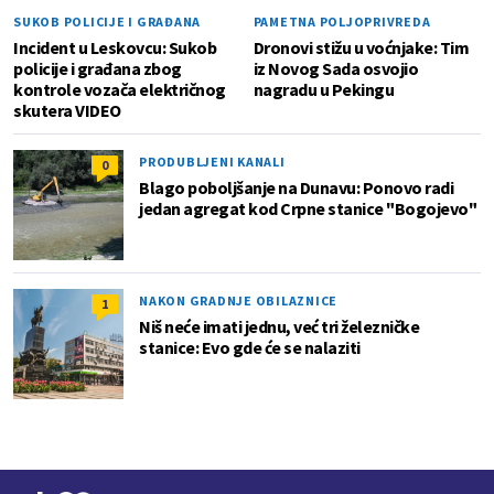
SUKOB POLICIJE I GRAĐANA
PAMETNA POLJOPRIVREDA
Incident u Leskovcu: Sukob
Dronovi stižu u voćnjake: Tim
policije i građana zbog
iz Novog Sada osvojio
kontrole vozača električnog
nagradu u Pekingu
skutera VIDEO
PRODUBLJENI KANALI
0
Blago poboljšanje na Dunavu: Ponovo radi
jedan agregat kod Crpne stanice "Bogojevo"
NAKON GRADNJE OBILAZNICE
1
Niš neće imati jednu, već tri železničke
stanice: Evo gde će se nalaziti