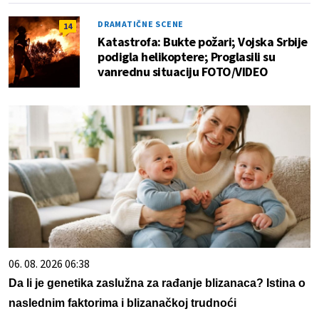
DRAMATIČNE SCENE
14
Katastrofa: Bukte požari; Vojska Srbije
podigla helikoptere; Proglasili su
vanrednu situaciju FOTO/VIDEO
06. 08. 2026 06:38
Da li je genetika zaslužna za rađanje blizanaca? Istina o
naslednim faktorima i blizanačkoj trudnoći