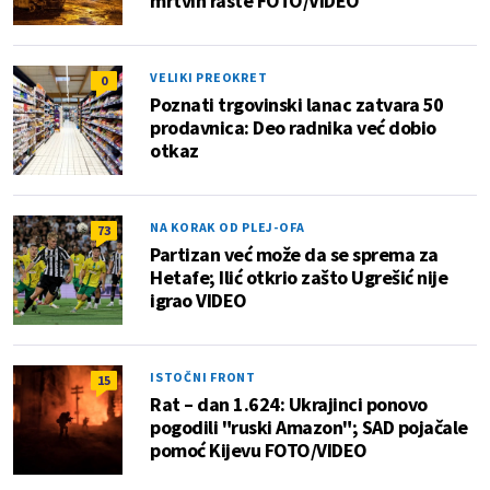
mrtvih raste FOTO/VIDEO
VELIKI PREOKRET
0
Poznati trgovinski lanac zatvara 50
prodavnica: Deo radnika već dobio
otkaz
NA KORAK OD PLEJ-OFA
73
Partizan već može da se sprema za
Hetafe; Ilić otkrio zašto Ugrešić nije
igrao VIDEO
ISTOČNI FRONT
15
Rat – dan 1.624: Ukrajinci ponovo
pogodili "ruski Amazon"; SAD pojačale
pomoć Kijevu FOTO/VIDEO