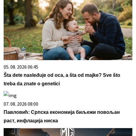
05. 08. 2026 06:45
Šta dete nasleđuje od oca, a šta od majke? Sve što
treba da znate o genetici
07. 08. 2026 08:00
Павловић: Српска економија биљежи повољан
раст, инфлација ниска