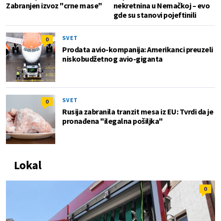
Zabranjen izvoz "crne mase"
nekretnina u Nemačkoj – evo
gde su stanovi pojeftinili
SVET
0
Prodata avio-kompanija: Amerikanci preuzeli
niskobudžetnog avio-giganta
SVET
0
Rusija zabranila tranzit mesa iz EU: Tvrdi da je
pronađena "ilegalna pošiljka"
Lokal
0