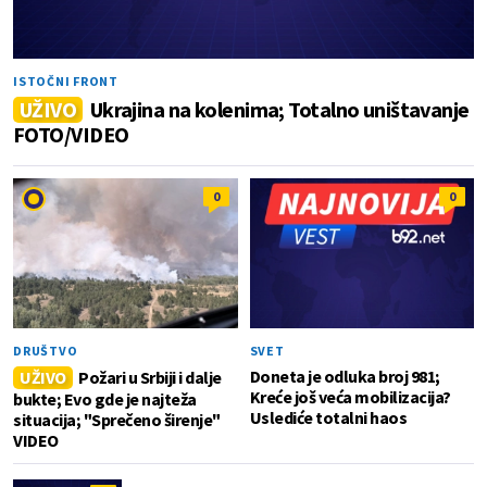
ISTOČNI FRONT
UŽIVO
Ukrajina na kolenima; Totalno uništavanje
FOTO/VIDEO
0
0
DRUŠTVO
SVET
Doneta je odluka broj 981;
UŽIVO
Požari u Srbiji i dalje
Kreće još veća mobilizacija?
bukte; Evo gde je najteža
Uslediće totalni haos
situacija; "Sprečeno širenje"
VIDEO