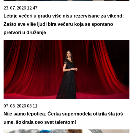
23. 07. 2026 12:47
Letnje večeri u gradu više nisu rezervisane za vikend:
Zašto sve više ljudi bira večeru koja se spontano
pretvori u druženje
07. 08. 2026 08:11
Nije samo lepotica: Ćerka supermodela otkrila šta još
ume, šokirala ceo svet talentom!