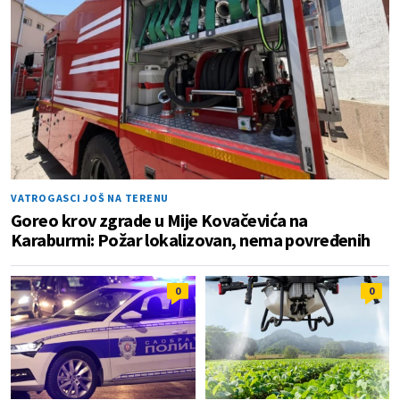
VATROGASCI JOŠ NA TERENU
Goreo krov zgrade u Mije Kovačevića na
Karaburmi: Požar lokalizovan, nema povređenih
0
0