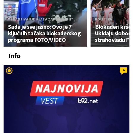
"SMANJIVANJE PLATA ZAPOSLENIH"
POLITIKA
Sada je sve jasno: Ovo je 7
Blokaderi krše 
ključnih tačaka blokaderskog
Ukidaju slobodu
programa FOTO/VIDEO
strahovladu F
Info
4