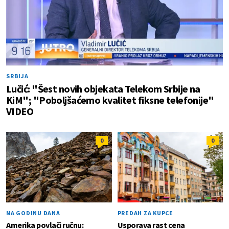
SRBIJA
Lučić: "Šest novih objekata Telekom Srbije na
KiM"; "Poboljšaćemo kvalitet fiksne telefonije"
VIDEO
0
0
NA GODINU DANA
PREDAH ZA KUPCE
Amerika povlači ručnu:
Usporava rast cena