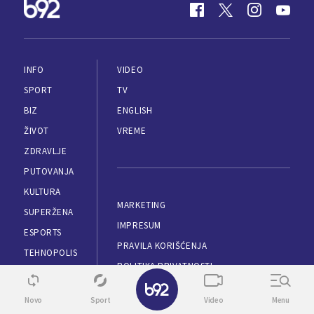
INFO
VIDEO
SPORT
TV
BIZ
ENGLISH
ŽIVOT
VREME
ZDRAVLJE
PUTOVANJA
KULTURA
MARKETING
SUPERŽENA
IMPRESUM
ESPORTS
PRAVILA KORIŠĆENJA
TEHNOPOLIS
POLITIKA PRIVATNOSTI
AUTOMOBILI
✕
APLIKACIJE
LOKAL
Novo
Sport
Video
Menu
RSS