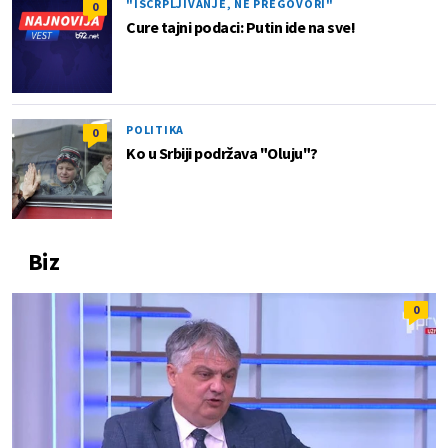
"ISCRPLJIVANJE, NE PREGOVORI"
0
Cure tajni podaci: Putin ide na sve!
POLITIKA
0
Ko u Srbiji podržava "Oluju"?
Biz
0