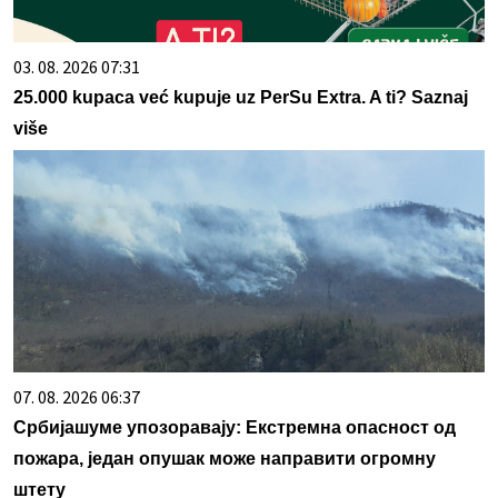
03. 08. 2026 07:31
25.000 kupaca već kupuje uz PerSu Extra. A ti? Saznaj
više
07. 08. 2026 06:37
Србијашуме упозоравају: Екстремна опасност од
пожара, један опушак може направити огромну
штету