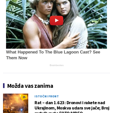
What Happened To The Blue Lagoon Cast? See
Them Now
Brainberries
Možda vas zanima
ISTOČNI FRONT
25
Rat – dan 1.623: Dronovi i rakete nad
Ukrajinom, Moskva udara sve jače; Broj