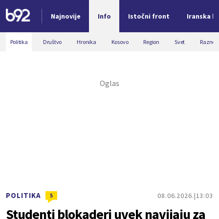
Najnovije
Info
Istočni front
Iranska kr
Nova vest
Politika
Društvo
Hronika
Kosovo
Region
Svet
Razno
POLITIKA
08.06.2026.
13:03
5
Studenti blokaderi uvek navijaju za