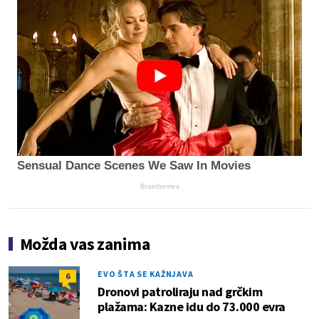
Sensual Dance Scenes We Saw In Movies
Brainberries
Možda vas zanima
EVO ŠTA SE KAŽNJAVA
6
Dronovi patroliraju nad grčkim
plažama: Kazne idu do 73.000 evra