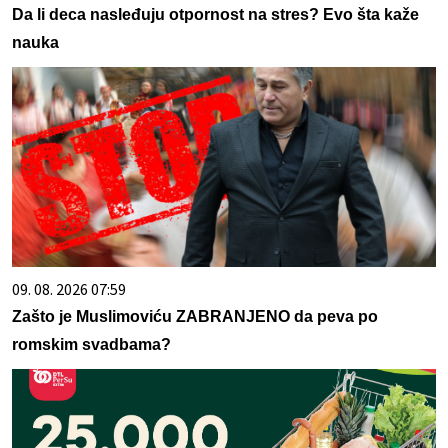
Da li deca nasleđuju otpornost na stres? Evo šta kaže
nauka
09. 08. 2026 07:59
Zašto je Muslimoviću ZABRANJENO da peva po
romskim svadbama?