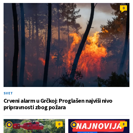
0
SVET
Crveni alarm u Grčkoj: Proglašen najviši nivo
pripravnosti zbog požara
0
8