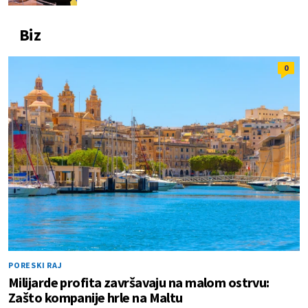
Biz
0
PORESKI RAJ
Milijarde profita završavaju na malom ostrvu:
Zašto kompanije hrle na Maltu