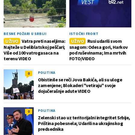
BESNE POŽARI U SRBIJI
ISTOČNI FRONT
UŽIVO
Vatra preti naseljima:
UŽIVO
Rusi udarili svom
Najteže u Deliblatskoj peščari;
snagom: Odesa gori, Harkov
Više od 100 vatrogasaca na
pod ruševinama; Ima mrtvih
terenu VIDEO
FOTO/VIDEO
POLITIKA
0
Obistinile se reči Jova Bakića, ali su uloge
zamenjene; Blokaderi "vetiraju" svoje
dojučerašnje adute VIDEO
POLITIKA
0
Zelenski stao uz teritorijalni integritet Srbije,
Priština pobesnela; Udarili na ukrajinskog
predsednika