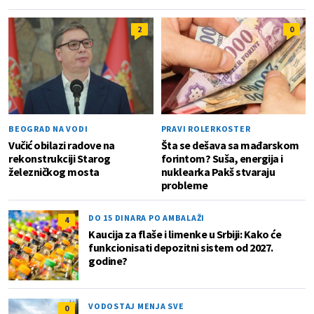
2
0
BEOGRAD NA VODI
PRAVI ROLERKOSTER
Vučić obilazi radove na
Šta se dešava sa mađarskom
rekonstrukciji Starog
forintom? Suša, energija i
železničkog mosta
nuklearka Pakš stvaraju
probleme
DO 15 DINARA PO AMBALAŽI
4
Kaucija za flaše i limenke u Srbiji: Kako će
funkcionisati depozitni sistem od 2027.
godine?
VODOSTAJ MENJA SVE
0