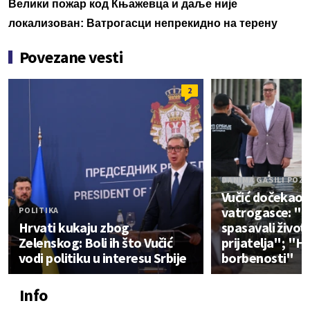
Велики пожар код Књажевца и даље није
локализован: Ватрогасци непрекидно на терену
Povezane vesti
2
DANIMA GASILI POŽA
Vučić dočekao 
vatrogasce: "B
POLITIKA
Hrvati kukaju zbog
spasavali život
Zelenskog: Boli ih što Vučić
prijatelja"; "H
vodi politiku u interesu Srbije
borbenosti"
Info