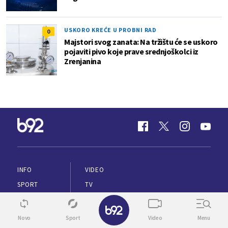
USKORO KREĆE U PROBNI RAD
0
Majstori svog zanata: Na tržištu će se uskoro
pojaviti pivo koje prave srednjoškolci iz
Zrenjanina
INFO
VIDEO
SPORT
TV
BIZ
ENGLISH
✕
ŽIVOT
VREME
Novo
Sport
Video
Menu