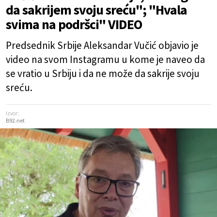
da sakrijem svoju sreću"; "Hvala
svima na podršci" VIDEO
Predsednik Srbije Aleksandar Vučić objavio je
video na svom Instagramu u kome je naveo da
se vratio u Srbiju i da ne može da sakrije svoju
sreću.
Izvor:
B92.net