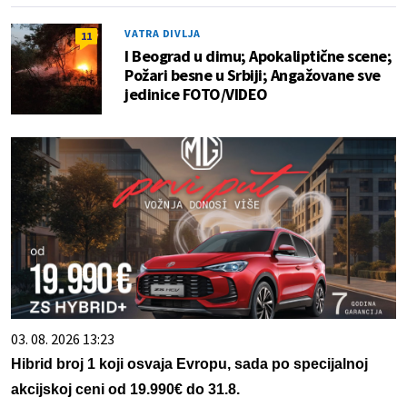
VATRA DIVLJA
11
I Beograd u dimu; Apokaliptične scene;
Požari besne u Srbiji; Angažovane sve
jedinice FOTO/VIDEO
03. 08. 2026 13:23
Hibrid broj 1 koji osvaja Evropu, sada po specijalnoj
akcijskoj ceni od 19.990€ do 31.8.