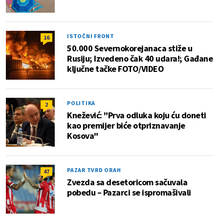
ISTOČNI FRONT
16
50.000 Severnokorejanaca stiže u
Rusiju; Izvedeno čak 40 udara!; Gađane
ključne tačke FOTO/VIDEO
POLITIKA
2
Knežević: "Prva odluka koju ću doneti
kao premijer biće otpriznavanje
Kosova"
PAZAR TVRD ORAH
47
Zvezda sa desetoricom sačuvala
pobedu – Pazarci se ispromašivali