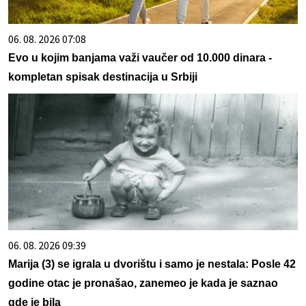
06. 08. 2026 07:08
Evo u kojim banjama važi vaučer od 10.000 dinara -
kompletan spisak destinacija u Srbiji
06. 08. 2026 09:39
Marija (3) se igrala u dvorištu i samo je nestala: Posle 42
godine otac je pronašao, zanemeo je kada je saznao
gde je bila