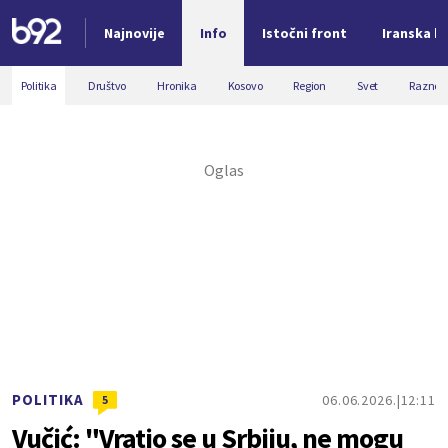
Najnovije
Info
Istočni front
Iranska kr
Nova vest
Politika
Društvo
Hronika
Kosovo
Region
Svet
Razno
POLITIKA
06.06.2026.
12:11
5
Vučić: "Vratio se u Srbiju, ne mogu