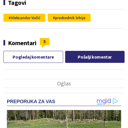
Tagovi
Aleksandar Vučić
predsednik Srbije
5
Komentari
Pogledaj komentare
Pošalji komentar
PREPORUKA ZA VAS