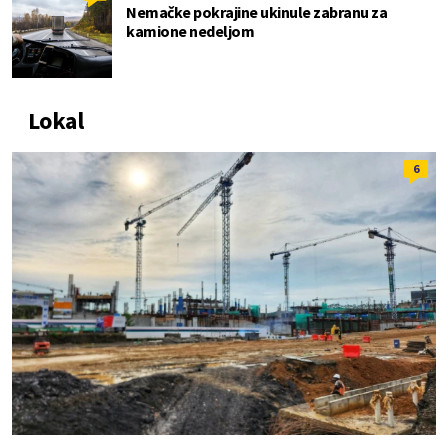
Nemačke pokrajine ukinule zabranu za
kamione nedeljom
Lokal
6