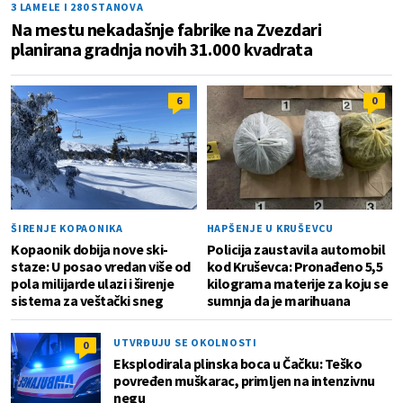
3 LAMELE I 280 STANOVA
Na mestu nekadašnje fabrike na Zvezdari
planirana gradnja novih 31.000 kvadrata
6
0
ŠIRENJE KOPAONIKA
HAPŠENJE U KRUŠEVCU
Kopaonik dobija nove ski-
Policija zaustavila automobil
staze: U posao vredan više od
kod Kruševca: Pronađeno 5,5
pola milijarde ulazi i širenje
kilograma materije za koju se
sistema za veštački sneg
sumnja da je marihuana
UTVRĐUJU SE OKOLNOSTI
0
Eksplodirala plinska boca u Čačku: Teško
povređen muškarac, primljen na intenzivnu
negu